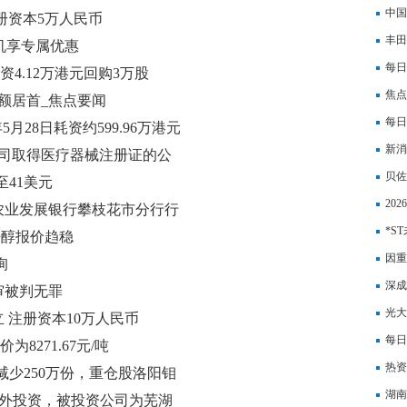
中国
册资本5万人民币
丰田
机享专属优惠
元化
每日
日斥资4.12万港元回购3万股
焦点
额居首_焦点要闻
催化
每日
年5月28日耗资约599.96万港元
施建
新消
公司取得医疗器械注册证的公
用发
贝佐
41美元
20
农业发展银行攀枝花市分行行
*S
辛醇报价趋稳
12.
因重
询
银行
深成
审被判无罪
司陂
光大
 注册资本10万人民币
周库
每日
为8271.67元/吨
能否
热资
减少250万份，重仓股洛阳钼
（1
湖南
起对外投资，被投资公司为芜湖