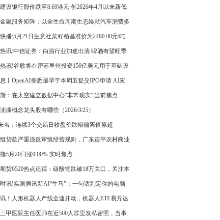
建设银行股价跌至8.69港元 创2026年4月以来新低
金融服务矩阵：以全生命周期生态绘就汽车消费多
新蓝图
快播:5月21日生意社菜籽粕基准价为2480.00元/吨
热讯:中信证券：白酒行业加速出清 啤酒有望旺季
热讯!谷歌将在密苏里州投资150亿美元用于基础设
设
息丨OpenAI据悉最早于本周五提交IPO申请 AI应
展持续加速
斯：在太空建立数据中心“非常现实”|当前焦点
26油漆概念龙头股有哪些（2026/3/25）
T未名：连续3个交易日收盘价跌幅偏离值累超
40%|每日消息
组贷款严重违反审慎经营规则，广东连平农村商业
股份有限公司、广东连平农村商业银行股份有限公
指5月20日涨0.00% 实时焦点
头支行及相关责任人员被罚款30万元和20万元
期货0520热点追踪：碳酸锂跌破18万关口，关注本
存数据调整_速看
时讯!实测腾讯新AI“牛马”：一句话判定你的电脑
畅玩黑神话
讯！人形机器人产线全速开动，机器人ETF易方达
59530）持续“吸金”
三甲医院主任医师在近500人群里发私密照，当事