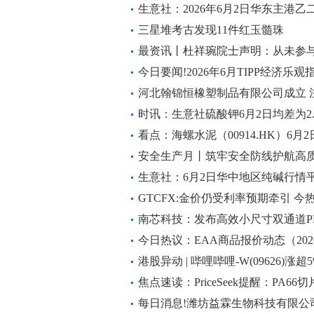
生意社：2026年6月2日华东主港
三星堆考古发现11件红玉髓珠
最资讯丨杜祥琬院士声明：从未参
应用于垃圾焚烧
今日要闻!2026年6月TIPP经济乐观
低位
河北翰锦恒橡塑制品有限公司成立 
时讯：生意社硫酸钾6月2日均差为2.
大
看点：海螺水泥（00914.HK）6月2日
股A股
安全生产月丨筑牢安全防线护航高
生意社：6月2日华中地区纯碱行情
GTCFX:金价仍受利率预期牵引 今
南芯科技：发布高效小尺寸双通道P
今日热议：EAA商品报价动态（2026-
港股异动 | 哔哩哔哩-W(09626)
超六成 广告收入持续维持高增 短讯
焦点速读：PriceSeek提醒：PA6
元/吨
每日消息!潍坊益霖生物科技有限公司