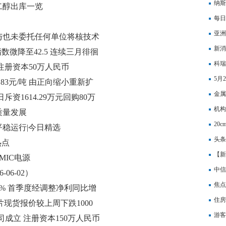
纳斯
乙二醇出库一览
每日
公司
亚洲
与也未委托任何单位将核技术
股0.
新消
指数微降至42.5 连续三月徘徊
力资
科瑞
注册资本50万人民币
入规
5月
83元/吨 由正向缩小重新扩
金属
斥资1614.29万元回购80万
机构
质量发展
榜|
20
平稳运行|今日精选
红，
头条
热点
有硫
【新
MIC电源
中信
06-02）
焦点
涨超5% 首季度经调整净利同比增
份，
住房
6切片现货报价较上周下跌1000
焦
游客
成立 注册资本150万人民币