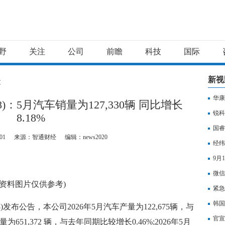
野
关注
公司
前瞻
科技
国际
新视
文
华康
8)：5月汽车销量为127,330辆 同比增长
锐科
8.18%
国睿
01
来源：智通财经
编辑：news2020
经纬
9月
微信
(资料图片仅供参考)
紧急
韩国
8)发布公告，本公司2026年5月汽车产量为122,675辆，与
官宣
651,372 辆，与去年同期比较增长0.46%;2026年5月