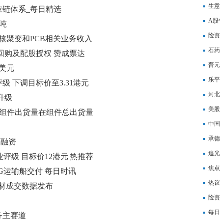
口”
生意
链体系_每日精选
快播
A股
/吨
门
险资
核聚变和PCB相关业务收入
续增
石药
过回购及配股授权 赞成票达
件
普元
美元
乐平
 下调目标价至3.31港元
人民
河北
升级
速读
美股
年BC组件出货量在组件总出货量
中国
元，
承德
万融资
5元
追光
业评级 目标价12港元|热推荐
焦点
G运输船交付 每日时讯
热议
及建材成交数据发布
道路
险资
期
每日
务主赛道