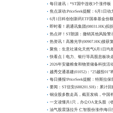
每日速讯：*ST国中连收3个涨停板
焦点滚动:PriceSeek提醒：6月1
6月1日科创创新药ETF国泰基金份额
神州、艾力斯、百利天恒|焦点速递
即时看！易通讯集团(08031.HK)拟折
股 净筹约1714万港元
热点评！ST朗源：撤销其他风险警
热资讯！高雅光学(00907.HK)接
聚焦：生意社液化天然气6月1日均差继
快看点丨电力、银行等高股息板块走
红，资金连续加仓红利低波ETF易方达
2026年安徽粮食和物资储备科技活
越秀交通基建(01052)：“25越投0
每日播报!PriceSeek提醒：特斯
要闻：ST信安(688201.SH)：累计
铜业股多数走高，截至发稿，中国有色矿
5.68%，报14.32港元
一文读懂共1只，办公OA龙头股（收藏好
资讯
油气股震荡拉升 仁智股份涨停|每日