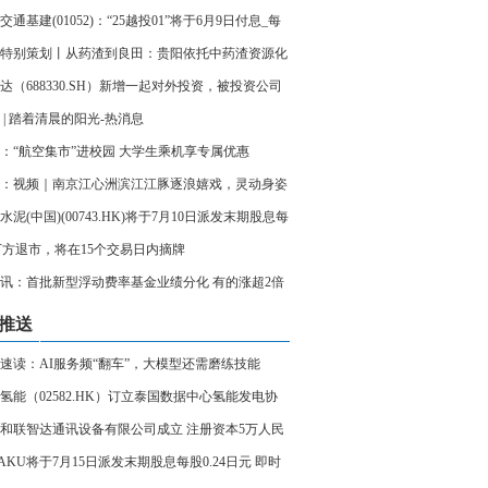
交通基建(01052)：“25越投01”将于6月9日付息_每
息
特别策划丨从药渣到良田：贵阳依托中药渣资源化
 走出固废循环利用新路径 每日讯息
达（688330.SH）新增一起对外投资，被投资公司
东微容电子科技股份有限公司_每日快看
 | 踏着清晨的阳光-热消息
：“航空集市”进校园 大学生乘机享专属优惠
：视频｜南京江心洲滨江江豚逐浪嬉戏，灵动身姿
长江生态画卷
水泥(中国)(00743.HK)将于7月10日派发末期股息每
03元
万方退市，将在15个交易日内摘牌
讯：首批新型浮动费率基金业绩分化 有的涨超2倍
仍在亏损
推送
速读：AI服务频“翻车”，大模型还需磨练技能
氢能（02582.HK）订立泰国数据中心氢能发电协
试点容量3.00MW
和联智达通讯设备有限公司成立 注册资本5万人民
RAKU将于7月15日派发末期股息每股0.24日元 即时