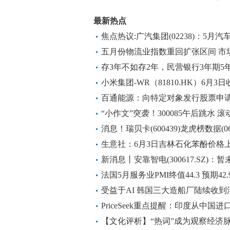
最新热点
焦点热议:广汽集团(02238)：5月汽车
8.18%
五月份物流业指数重回扩张区间 市
存3年不如存2年，民营银行3年期5
日动态
小米集团-WR（81810.HK）6月3日
百通能源：向特定对象发行股票申
文
“小作文”突袭！300085午后跳水 滚
消息！瑞贝卡(600439)龙虎榜数据(06-
生意社：6月3日吉林石化苯酚价格
新消息丨安靠智电(300617.SZ)
法国5月服务业PMI终值44.3 预期42
受益于AI 韩国三大造船厂陆续收
PriceSeek重点提醒：印度从中国
【文化评析】“热词”成为观察经济