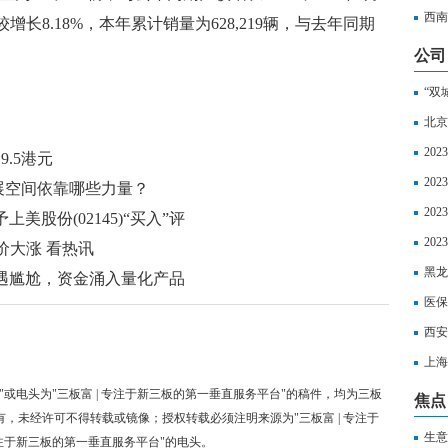
超算
西南
较增长8.18%，本年累计销量为628,219辆，与去年同期
公司
“双
北京
20
.5港元
20
拓展空间依靠哪些力量？
20
美股份(02145)“买入”评
区社
20
价大涨 看热讯
以享
黑龙
遇尴尬，资金涌入量化产品
丧葬
医保
西安
上海
如下
"或电头为"三板富 | 专注于新三板的第一垂直服务平台"的稿件，均为三板
焦点
有，未经许可不得转载或镜像；授权转载必须注明来源为"三板富 | 专注于
生意
专注于新三板的第一垂直服务平台"的电头。