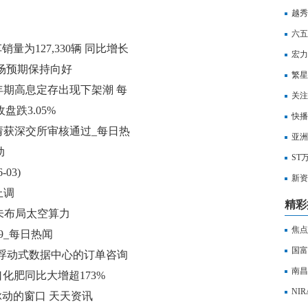
越秀
日信
六五
销量为127,330辆 同比增长
利用
宏力
场预期保持向好
为广
繁星
年期高息定存出现下架潮 每
关注
收盘跌3.05%
快播
请获深交所审核通过_每日热
演绎
亚洲
动
股0.
ST
03)
新资
上调
有的
精彩
：暂未布局太空算力
焦点
.9_每日热闻
国富
到浮动式数据中心的订单咨询
议，
南昌
进口化肥同比大增超173%
币
NI
脉动的窗口 天天资讯