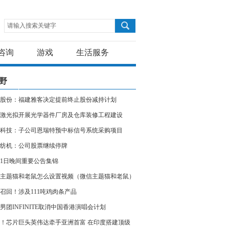
请输入搜索关键字
咨询
游戏
生活服务
野
股份：福建雅客决定提前终止股份减持计划
激光拟开展光学器件厂房及仓库装修工程建设
科技：子公司恩瑞特预中标信号系统采购项目
纺机：公司股票继续停牌
11日晚间重要公告集锦
主题猫和老鼠怎么设置视频（微信主题猫和老鼠）
召回！涉及111吨鸡肉条产品
男团INFINITE取消中国香港演唱会计划
！芯片巨头英伟达牵手亚洲首富 在印度搭建顶级