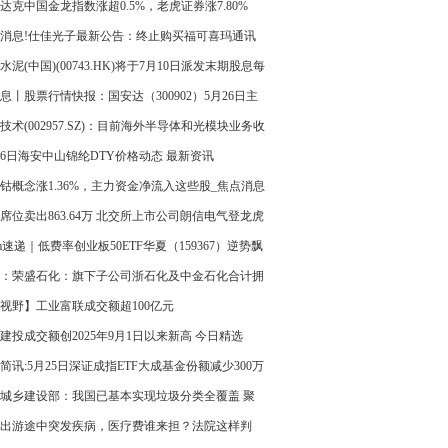
达克中国金龙指数涨超0.5%，老虎证券涨7.80%
消息!仕佳光子最新公告：终止购买福可喜玛通讯
事项
水泥(中国)(00743.HK)将于7月10日派发末期股息每
03元
息丨股票行情快报：国安达（300902）5月26日主
金净卖出384.57万元
技术(002957.SZ)：目前海外半导体和光模块业务收
模及营收占比较小 焦点短讯
26日海安中山锦纶DTY价格动态 最新资讯
钴概念涨1.36%，主力资金净流入这些股_焦点消息
席位卖出863.64万 北交所上市公司朗信电气登龙虎
每日热议
cm速递｜低费率创业板50ETF华夏（159367）逆势飘
近五个交易日净流入401万元
：荣盛石化：旗下子公司浙石化及中金石化合计拥
磺设计产能约121万吨/年
视野】工业富联成交额超100亿元
建投成交额创2025年9月1日以来新高 今日精选
简讯:5月25日深证成指ETF大成基金份额减少300万
重仓股宁德时代、中际旭创、新易盛
城乡建设部：我国已基本实现垃圾分类全覆盖 聚
出游途中突发疾病，医疗费谁来担？法院这样判