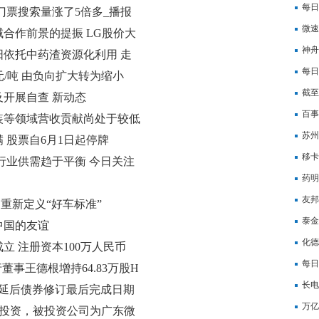
每日
门票搜索量涨了5倍多_播报
套
微速
合作前景的提振 LG股价大
神舟
依托中药渣资源化利用 走
每日
0元/吨 由负向扩大转为缩小
资本
截至
开展自查 新动态
天，
百事
装等领域营收贡献尚处于较低
30
苏州
 股票自6月1日起停牌
万人
移卡
行业供需趋于平衡 今日关注
日快
药明
发现
友邦
重新定义“好车标准”
每日
泰金
中国的友谊
也传
化德
 注册资本100万人民币
每日
行董事王德根增持64.83万股H
大模
长电科
一步延后债券修订最后完成日期
万亿
对外投资，被投资公司为广东微