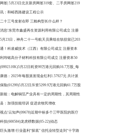
网签| 5月23日北京新房网签319套、二手房网签219
讯：和峪西路建设工程公示
二十三号发射在即 三舱构型长什么样？
消息!东莞市鑫盛再生资源利用有限公司成立 注册
1万人民币
5月23日，神舟二十一号航天员乘组在轨驻留已203
有望刷新中国航天员乘组在轨驻留最长纪录
通！科凌威技术（江西）有限公司成立 注册资本
0万人民币
利玮铭高分子材料科技有限公司成立 注册资本50
民币 当前热议
(09923.HK)5月22日耗资99万港元回购16.7万股_每
播
康德：2025年每股派发现金红利1.57927元 共计派
金红利约47.12亿元_每日速讯
保险(01299)5月22日斥资5299.9万港元回购61.7万股
报道
新能：电解铜箔产业具有一定的周期性，其周期性
导至电解铜箔装备行业
县：加强技能培训 促进农牧民增收
视点!云知声(09678)近期中标多个三甲医院的医疗
型项目
技(600584)龙虎榜数据(05-22)|动态
巨头激增 行业盈利“探底” 信托业转型走到“十字路