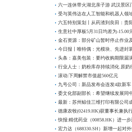
六一连休带火湖北亲子游 武汉景区
受与英伟达在人工智能和机器人领域
涨_每日速读
六五特别策划丨从药渣到良田：贵阳
出固废循环利用新路径 每日讯息
生意社中厚板5月31日均差为-15.0
金石资源：部分矿山暂时停止作业及
今日报丨唯特偶：光模块、先进封
水平
头条：嘉美包装：要约收购期限届满
行业人士：奶粉库存持续消化 原奶
滚动:下周解禁市值超560亿元
九号公司：新品发布会连发4款新车 
委文化部副部长：希望继续发展同
最新：苏州鲸佳三维打印有限公司成立
德康农牧(02419.HK)获董事长兼执
股
快报:精优药业（00858.HK）进
至9月30日
宏力达（688330.SH）新增一起