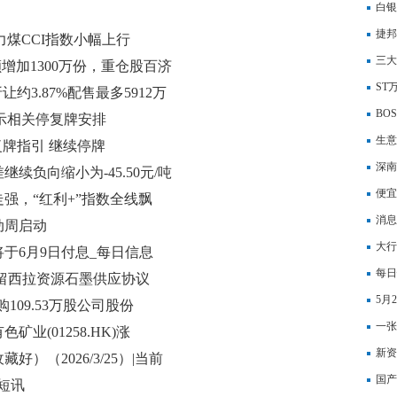
白银
每日
捷邦
日动力煤CCI指数小幅上行
员减
三大
增加1300万份，重仓股百济
ST
让约3.87%配售最多5912万
BOS
示相关停复牌安排
万股
生意
获复牌指引 继续停牌
深南
续负向缩小为-45.50元/吨
便宜
强，“红利+”指数全线飘
消息
（563020）
动周启动
大行
1”将于6月9日付息_每日信息
价4
每日
拉保留西拉资源石墨供应协议
5月
回购109.53万股公司股份
一张
业(01258.HK)涨
(2
新资
）（2026/3/25）|当前
有的
国产
短讯