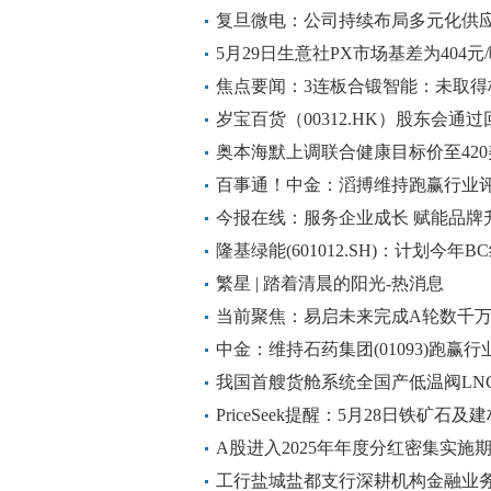
容电子科技股份有限公司_每日快看
复旦微电：公司持续布局多元化供应
5月29日生意社PX市场基差为404元
焦点要闻：3连板合锻智能：未取得
岁宝百货（00312.HK）股东会通
13.74亿股|观焦点
奥本海默上调联合健康目标价至420
百事通！中金：滔搏维持跑赢行业评级
今报在线：服务企业成长 赋能品牌
隆基绿能(601012.SH)：计划今
中的占比将达到65%以上
繁星 | 踏着清晨的阳光-热消息
当前聚焦：易启未来完成A轮数千
中金：维持石药集团(01093)跑赢行
我国首艘货舱系统全国产低温阀LN
PriceSeek提醒：5月28日铁矿石
A股进入2025年年度分红密集实施
工行盐城盐都支行深耕机构金融业