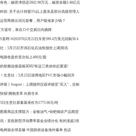
有色：融资净偿还2602.98万元，融资余额3.48亿元
播报
科技: 关于合计持股5%以上股东及部分高级管理人
持计划期限届满暨实施结果的公告
运营商推出词元套餐，用户能省多少钱？
万方退市，将在15个交易日内摘牌
S直聘-W(02076)5月22日斥资399.4万美元回购58.4
社：5月25日齐润石化石油焦报价上调|简讯
电路收盘价首次站上400元/股
的射频连接器能买吗?有这三类劝你赶紧退!
！生意社：5月25日淄博地区PVC市场小幅回升
评级丨Seaport：上调德州仪器评级至“买入”，目标
00美元|焦点报道
快报!拥抱变革 向新生长
25日生意社尿素基准价为1775.00元/吨
图看商品支撑阻力：金银油气+铂钯铜农产品期货
026年5月25日) 今日快讯
讯：首批新型浮动费率基金业绩分化 有的涨超2倍
仍在亏损
电烤箱全球卖爆 中国烘焙设备海外爆单 热议