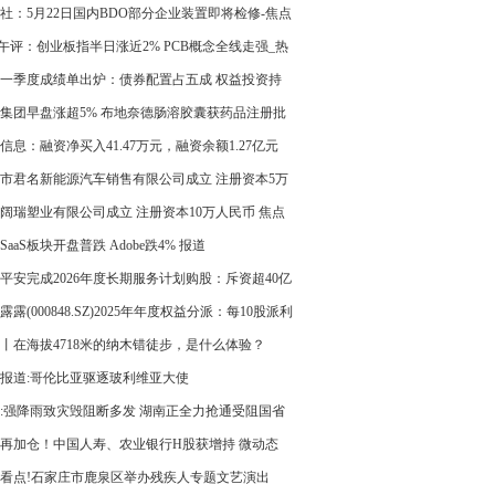
|当前热门
社：5月22日国内BDO部分企业装置即将检修-焦点
午评：创业板指半日涨近2% PCB概念全线走强_热
一季度成绩单出炉：债券配置占五成 权益投资持
长 最新
集团早盘涨超5% 布地奈德肠溶胶囊获药品注册批
信息：融资净买入41.47万元，融资余额1.27亿元
市君名新能源汽车销售有限公司成立 注册资本5万
币|每日看点
阔瑞塑业有限公司成立 注册资本10万人民币 焦点
SaaS板块开盘普跌 Adobe跌4% 报道
平安完成2026年度长期服务计划购股：斥资超40亿
7万余员工参与
露露(000848.SZ)2025年年度权益分派：每10股派利
丨在海拔4718米的纳木错徒步，是什么体验？
报道:哥伦比亚驱逐玻利维亚大使
:强降雨致灾毁阻断多发 湖南正全力抢通受阻国省
段
再加仓！中国人寿、农业银行H股获增持 微动态
看点!石家庄市鹿泉区举办残疾人专题文艺演出