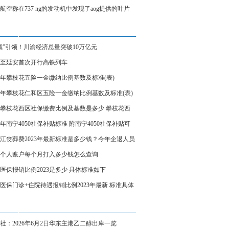
、炼制本土大模型
航空称在737 ng的发动机中发现了aog提供的叶片
城”引领！川渝经济总量突破10万亿元
至延安首次开行高铁列车
23年攀枝花五险一金缴纳比例基数及标准(表)
23年攀枝花仁和区五险一金缴纳比例基数及标准(表)
23攀枝花西区社保缴费比例及基数是多少 攀枝花西
保缴费标准表
23年南宁4050社保补贴标准 附南宁4050社保补贴可
受几年
江丧葬费2023年最新标准是多少钱？今年企退人员
费领多少钱？
个人账户每个月打入多少钱怎么查询
医保报销比例2023是多少 具体标准如下
医保门诊+住院待遇报销比例2023年最新 标准具体
社：2026年6月2日华东主港乙二醇出库一览