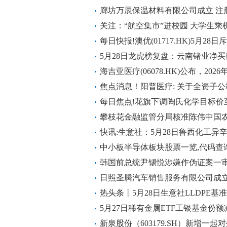
廊坊万辰保温材料有限公司成立 注
关注：“航空集市”进校园 大学生乘
每日快报!澳优(01717.HK)5月28
5月28日龙虎榜复盘：云南锗业净买
海吉亚医疗(06078.HK)公布，2026
回购62.9万股股份
焦点消息！阳普医疗: 关于全资子
告
每日焦点!花旗下调陶氏化学目标价至
攀枝花金融监管分局核准陈伟中国
长任职资格 新视野
快讯:生意社：5月28日鲁西化工异
中小板半导体板块股票一览,代码查
韩国前总统尹锡悦涉嫌作伪证案一
日照圣腾汽车销售服务有限公司成立
热头条丨5月28日生意社LLDPE基准价
5月27日稀有金属ETF工银基金份额
业、北方稀土、盐湖股份
新泉股份（603179.SH）新增一