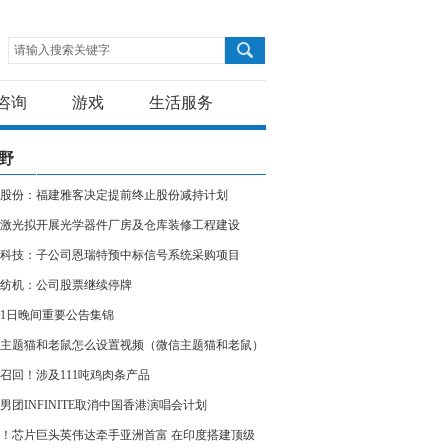
请输入搜索关键字
咨询
游戏
生活服务
野
股份：福建雅客决定提前终止股份减持计划
激光拟开展光学器件厂房及仓库装修工程建设
科技：子公司恩瑞特预中标信号系统采购项目
纺机：公司股票继续停牌
11日晚间重要公告集锦
主题猫和老鼠怎么设置视频（微信主题猫和老鼠）
召回！涉及111吨鸡肉条产品
男团INFINITE取消中国香港演唱会计划
！芯片巨头英伟达牵手亚洲首富 在印度搭建顶级