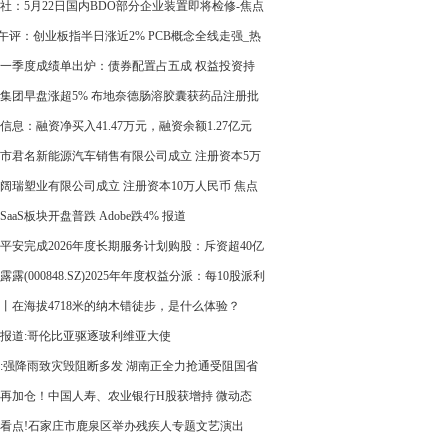
|当前热门
社：5月22日国内BDO部分企业装置即将检修-焦点
午评：创业板指半日涨近2% PCB概念全线走强_热
一季度成绩单出炉：债券配置占五成 权益投资持
长 最新
集团早盘涨超5% 布地奈德肠溶胶囊获药品注册批
信息：融资净买入41.47万元，融资余额1.27亿元
市君名新能源汽车销售有限公司成立 注册资本5万
币|每日看点
阔瑞塑业有限公司成立 注册资本10万人民币 焦点
SaaS板块开盘普跌 Adobe跌4% 报道
平安完成2026年度长期服务计划购股：斥资超40亿
7万余员工参与
露露(000848.SZ)2025年年度权益分派：每10股派利
丨在海拔4718米的纳木错徒步，是什么体验？
报道:哥伦比亚驱逐玻利维亚大使
:强降雨致灾毁阻断多发 湖南正全力抢通受阻国省
段
再加仓！中国人寿、农业银行H股获增持 微动态
看点!石家庄市鹿泉区举办残疾人专题文艺演出