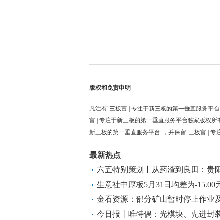
版权和免责申明
凡注有"三板富 | 专注于新三板的第一垂直服务平台
富 | 专注于新三板的第一垂直服务平台独家版权所
新三板的第一垂直服务平台"，并保留"三板富 | 
最新热点
六五特别策划丨从药渣到良田：贵阳
出固废循环利用新路径 每日讯息
生意社中厚板5月31日均差为-15.0
金石资源：部分矿山暂时停止作业及
今日报丨唯特偶：光模块、先进封