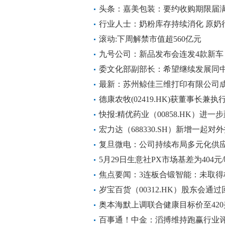
水平
头条：嘉美包装：要约收购期限届满
行业人士：奶粉库存持续消化 原奶
滚动:下周解禁市值超560亿元
九号公司：新品发布会连发4款新车 
委文化部副部长：希望继续发展同
最新：苏州鲸佳三维打印有限公司成立
德康农牧(02419.HK)获董事长兼执
股
快报:精优药业（00858.HK）进
至9月30日
宏力达（688330.SH）新增一起
容电子科技股份有限公司_每日快看
复旦微电：公司持续布局多元化供应
5月29日生意社PX市场基差为404元
焦点要闻：3连板合锻智能：未取得
岁宝百货（00312.HK）股东会通
13.74亿股|观焦点
奥本海默上调联合健康目标价至420
百事通！中金：滔搏维持跑赢行业评级