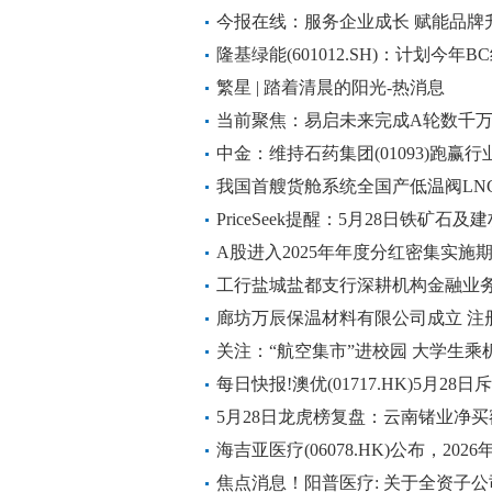
今报在线：服务企业成长 赋能品牌
隆基绿能(601012.SH)：计划今
中的占比将达到65%以上
繁星 | 踏着清晨的阳光-热消息
当前聚焦：易启未来完成A轮数千
中金：维持石药集团(01093)跑赢行
我国首艘货舱系统全国产低温阀LN
PriceSeek提醒：5月28日铁矿石
A股进入2025年年度分红密集实施
工行盐城盐都支行深耕机构金融业
廊坊万辰保温材料有限公司成立 注
关注：“航空集市”进校园 大学生乘
每日快报!澳优(01717.HK)5月28
5月28日龙虎榜复盘：云南锗业净买
海吉亚医疗(06078.HK)公布，2026
回购62.9万股股份
焦点消息！阳普医疗: 关于全资子