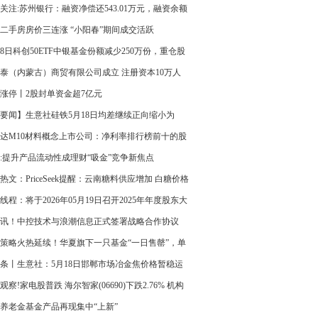
关注:苏州银行：融资净偿还543.01万元，融资余额
2亿元
二手房房价三连涨 “小阳春”期间成交活跃
18日科创50ETF中银基金份额减少250万份，重仓股
纪、海光信息、中芯国际
泰（内蒙古）商贸有限公司成立 注册资本10万人
-今日报
涨停丨2股封单资金超7亿元
要闻】生意社硅铁5月18日均差继续正向缩小为
2元/吨
达M10材料概念上市公司：净利率排行榜前十的股
览（第一季度）_焦点日报
:提升产品流动性成理财“吸金”竞争新焦点
热文：PriceSeek提醒：云南糖料供应增加 白糖价格
线程：将于2026年05月19日召开2025年年度股东大
讯！中控技术与浪潮信息正式签署战略合作协议
策略火热延续！华夏旗下一只基金“一日售罄”，单
金超150亿元
条丨生意社：5月18日邯郸市场冶金焦价格暂稳运
观察!家电股普跌 海尔智家(06690)下跌2.76% 机构
要家电品类4月线上销售持续承压
养老金基金产品再现集中“上新”