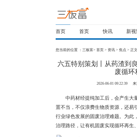
首页
首页
快讯
新视
您当前的位置 ：
三板富>
首页
>
资讯
>
焦点
> 正
六五特别策划丨从药渣到良
废循环
2026-06-01 09:22:39
来
中药材经提纯加工后，会产生大
置不当，不仅浪费生物质资源，还易
行业绿色发展的固废治理难题。为此
治理路径，让有机固废实现循环再生