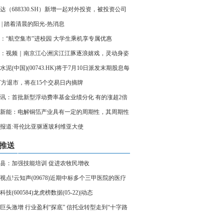
 走出固废循环利用新路径 每日讯息
达（688330.SH）新增一起对外投资，被投资公司
东微容电子科技股份有限公司_每日快看
 | 踏着清晨的阳光-热消息
：“航空集市”进校园 大学生乘机享专属优惠
：视频｜南京江心洲滨江江豚逐浪嬉戏，灵动身姿
长江生态画卷
水泥(中国)(00743.HK)将于7月10日派发末期股息每
03元
万方退市，将在15个交易日内摘牌
讯：首批新型浮动费率基金业绩分化 有的涨超2倍
仍在亏损
新能：电解铜箔产业具有一定的周期性，其周期性
导至电解铜箔装备行业
报道:哥伦比亚驱逐玻利维亚大使
推送
县：加强技能培训 促进农牧民增收
视点!云知声(09678)近期中标多个三甲医院的医疗
型项目
技(600584)龙虎榜数据(05-22)|动态
巨头激增 行业盈利“探底” 信托业转型走到“十字路