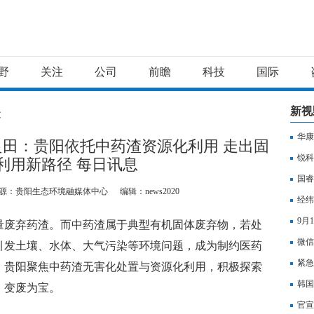
野
关注
公司
前瞻
科技
国际
新视
文
华康
田：贵阳依托中药渣资源化利用 走出固
锐科
利用新路径 每日讯息
国睿
源：贵阳生态环境融媒体中心
编辑：news2020
经纬
9月
量废弃药渣。而中药渣属于典型有机固体废弃物，若处
微信
引发土壤、水体、大气污染等环境问题，成为制约医药
紧急
，贵阳聚焦中药渣无害化处置与资源化利用，积极探索
韩国
、变废为宝。
官宣