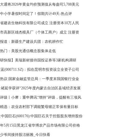
大通将2026年黄金均价预测值从每盎司5,708美元
至5,243美元 今亮点
中小学暑假时间定了！假期共计49天-热点评
省建农生物科技有限公司成立 注册资本10万人民
每日关注
市高新区雄杰模具厂（个体工商户）成立 注册资
万人民币
报道：新疆生产建设兵团：农机耕作忙
热门：美股光通信概念股集体走低
研快报】美瑞新材接待国投证券等3家机构调研
京蓝(000711.SZ)：拟在昆明市投资设立全资子公司
热议:国家金融监管总局：一季度末我国银行业金
构本外币资产总额494.7万亿元 同比增长8%
:褚延学获评“2025年度内蒙古自治区县域经济发展
个人”
评级丨小摩：重申腾讯“增持”评级，提醒有三项风
得留意 观察
精选：农业农村部下调能繁母猪正常保有量目标
:中国巨石(600176):中国巨石关于控股股东增持股份
26年5月15日黑龙江省华博农产品市场有限公司价格
少爷间接持股洁丽雅_今日快看