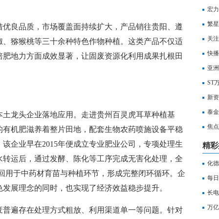
利用
宏力
为广
繁星
借优良品质，市场覆盖面持续扩大，产品销往贵阳、遵
关注
椒、猕猴桃等三十余种特色作物种植。这类产品不仅适
快播
培肥地力方面成效显著，让固废资源化利用成果扎根田
演绎
亚洲
股0.
ST
新资
有的
泰金
本土龙头企业落地应用。走进贵州百灵虎耳草种植基
也传
焦点
的有机肥滋养着整片田地，配套生物农药喷施设备平稳
该企业早在2015年便成立专业肥业公司，专项处理生
精彩
水转运后，通过发酵、陈化等工序完成无害化处理，全
化德
%回用于中药材育苗与种植环节，形成完整闭环循环。企
每日
色发展理念的同时，也实现了经济效益稳步提升。
大模
长电科
万亿
废普遍存在处理方式粗放、利用渠道单一等问题。针对