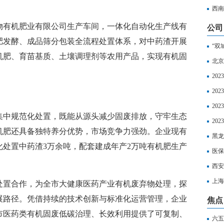
超算
西南
物有机肥业有限公司生产车间，一体化自动化生产线有
公司
肥发酵、成品筛分包装全流程处置体系，对中药渣开展
“双
机肥、育苗基质、土壤调理剂等农用产品，实现有机固
北京
20
20
20
集中规范化处置，既能从源头减少固废排放，守牢生态
区社
20
机肥还具备独特养分优势，市场竞争力强劲。企业现有
以享
黑龙
害化处置中药渣3万余吨，配套建成年产2万吨有机肥生产
丧葬
医保
西安
上海
处置合作，为全市大健康医药产业有机废弃物处理，探
如下
展路径。凭借持续的技术创新与标准化运营管理，企业
焦点
全市医药类有机固废低碳治理、长效利用提供了可复制、
六五