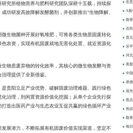
口”
生意
料研究所植物营养与肥料研究团队深耕十五载，持续探
快播
A股
，成功研发高效降解发酵菌剂，并创新推出“生物降解、
门
险资
续增
石药
用微生物菌种开展好氧堆肥，可将各类生物质固废转化
件
普元
绿色农资，实现有机固废就地无害化处置、就近资源化
乐平
人民
河北
速读
美股
业生物质废弃物的转化效率，其核心的微生物发酵与资
中国
合治理提供了全新借鉴。
元，
承德
，是贵阳立足产业优势、破解固废治理难题、践行绿色
5元
追光
范化治理，到闲置资源价值化挖掘；从单个企业先行探
焦点
功打造出医药产业与生态农业互促共赢的绿色循环产业
热议
道路
险资
每日
济发展潜力，不断拓展有机固废价值实现渠道，坚定不