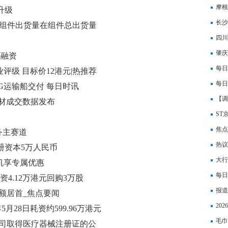
摩根
升级
下调
长沙
年BC组件出货量在组件总出货量
四川
币|
肇庆
万融资
本6
每日
业评级 目标价12港元|热推荐
每日
G运输船交付 每日时讯
【调
及建材成交数据发布
ST
期
焦点
务主赛道
融机
热议
册资本5万人民币
先进
大行
机享专属优惠
险值
每日
日斥资4.12万港元回购3万股
报道
额居首_焦点要闻
结果
20
年5月28日耗资约599.96万港元
行情
毛巾
公司取得医疗器械注册证的公