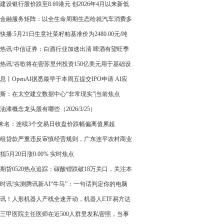
建设银行股价跌至8.69港元 创2026年4月以来新低
金融服务矩阵：以全生命周期生态绘就汽车消费多
新蓝图
快播:5月21日生意社菜籽粕基准价为2480.00元/吨
热讯:中信证券：白酒行业加速出清 啤酒有望旺季
热讯!谷歌将在密苏里州投资150亿美元用于基础设
设
息丨OpenAI据悉最早于本周五提交IPO申请 AI应
展持续加速
斯：在太空建立数据中心“非常现实”|当前焦点
26油漆概念龙头股有哪些（2026/3/25）
T未名：连续3个交易日收盘价跌幅偏离值累超
40%|每日消息
组贷款严重违反审慎经营规则，广东连平农村商业
股份有限公司、广东连平农村商业银行股份有限公
指5月20日涨0.00% 实时焦点
头支行及相关责任人员被罚款30万元和20万元
期货0520热点追踪：碳酸锂跌破18万关口，关注本
存数据调整_速看
时讯!实测腾讯新AI“牛马”：一句话判定你的电脑
畅玩黑神话
讯！人形机器人产线全速开动，机器人ETF易方达
59530）持续“吸金”
三甲医院主任医师在近500人群里发私密照，当事