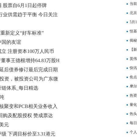
下调
当前
 股票自6月1日起停牌
8.9
北京
行业供需趋于平衡 今日关注
5月
寒武
恒基
重新定义“好车标准”
民币
揭秘
中国的友谊
【新
 注册资本100万人民币
7.4
英伟
行董事王德根增持64.83万股H
票一
快讯
一步延后债券修订最后完成日期
焦点
对外投资，被投资公司为广东微
承压
摩尔
链体系_每日精选
会
热资
/吨
量化
核聚变和PCB相关业务收入
日吸
热头
过回购及配股授权 赞成票达
行
每日
美元
指主
个人
 下调目标价至3.31港元