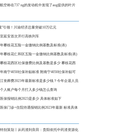
、炼制本土大模型
航空称在737 ng的发动机中发现了aog提供的叶片
城”引领！川渝经济总量突破10万亿元
至延安首次开行高铁列车
23年攀枝花五险一金缴纳比例基数及标准(表)
23年攀枝花仁和区五险一金缴纳比例基数及标准(表)
23攀枝花西区社保缴费比例及基数是多少 攀枝花西
保缴费标准表
23年南宁4050社保补贴标准 附南宁4050社保补贴可
受几年
江丧葬费2023年最新标准是多少钱？今年企退人员
费领多少钱？
个人账户每个月打入多少钱怎么查询
医保报销比例2023是多少 具体标准如下
医保门诊+住院待遇报销比例2023年最新 标准具体
特别策划丨从药渣到良田：贵阳依托中药渣资源化