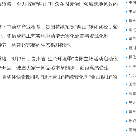
中国
道路，全力书写“两山”理念在固废治理领域落地见效的
丰田
元化
每日
下中药材产业根基，贵阳持续拓宽“两山”转化路径，聚
焦点
理。凭借成熟工艺实现中药渣无害化处置与资源化利
催化
每日
种养，构建起完整的生态循环闭环。
施建
新消
用发
贝佐
络，6月3日，贵州省“生态环境季”贵阳主场活动启动仪
20
步开启。诚邀大家一同品鉴本草韵味，近距离感受生
*S
真切体悟贵阳推动“绿水青山”持续转化为“金山银山”的
12.
因重
银行
深成
司陂
光大
周库
每日
能否
热资
（1
湖南