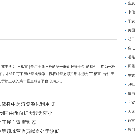
人：
生意
和文
中信
多元
平安
元-
美国
事指
明日
焦点
泻？
观热
行董
周黑
"或电头为"三板富 | 专注于新三板的第一垂直服务平台"的稿件，均为三板
有，未经许可不得转载或镜像；授权转载必须注明来源为"三板富 | 专注于
生意
专注于新三板的第一垂直服务平台"的电头。
5月
快消
宜宾
依托中药渣资源化利用 走
成立
天龙
0元/吨 由负向扩大转为缩小
迈富
开展自查 新动态
夯实
热门
装等领域营收贡献尚处于较低