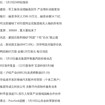
系误发，没什么解释，群友：群成员多为专家学者
社：5月19日MB钴报价
化领域名人，应该解释或道歉|焦点资讯
建投：军工板块业绩触底回升 产业增长动能更加
和可持续|新资讯
银行：融资净买入3586.16万元，融资余额54.73亿
即时
司法部撤销了对印度阿达尼集团相关人物的所有刑
控
复牌，300069，重大重组来了
讯息：蒙脱石散和猫砂“同源”？吃“石头”能止腹
点：新丝路文旅(00472.HK)：刘华明及邱璇辞任执
事
鸭回购83万股 金额129万港元 每日消息
社：5月19日鑫岳集团环氧氯丙烷价格动态
19日涨停复盘：122只股涨停 宝鼎科技9天6板
息！沪硅产业(688126)龙虎榜数据(05-19)
市临港开发区锋驰汽车配件经营部（个体工商户）
 注册资本3万人民币_今日看点
集团等成立科技公司 含数字内容制作服务业务
时早盘涨超5% 拟引入智算产业领域战略合作伙伴
算力基座|每日报道
看点：PriceSeek提醒：5月19日山东金岭苯胺价格