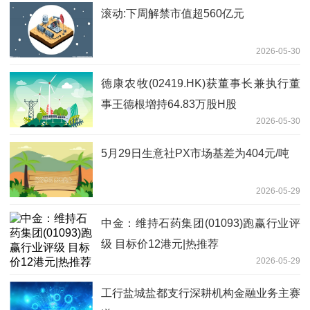
滚动:下周解禁市值超560亿元
2026-05-30
德康农牧(02419.HK)获董事长兼执行董
事王德根增持64.83万股H股
2026-05-30
5月29日生意社PX市场基差为404元/吨
2026-05-29
中金：维持石药集团(01093)跑赢行业评
级 目标价12港元|热推荐
2026-05-29
工行盐城盐都支行深耕机构金融业务主赛