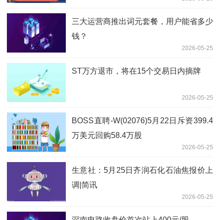
结果的公告
三大运营商推出词元套餐，用户能省多少
钱？
2026-05-25
ST万方退市，将在15个交易日内摘牌
2026-05-25
BOSS直聘-W(02076)5月22日斥资399.4
万美元回购58.4万股
2026-05-25
生意社：5月25日齐润石化石油焦报价上
调|简讯
2026-05-25
深南电路收盘价首次站上400元/股