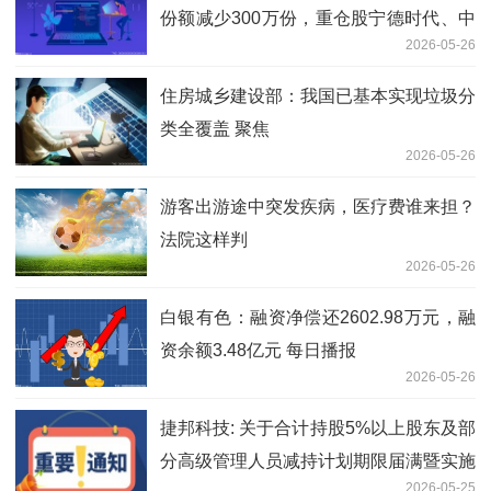
份额减少300万份，重仓股宁德时代、中
2026-05-26
际旭创、新易盛
住房城乡建设部：我国已基本实现垃圾分
类全覆盖 聚焦
2026-05-26
游客出游途中突发疾病，医疗费谁来担？
法院这样判
2026-05-26
白银有色：融资净偿还2602.98万元，融
资余额3.48亿元 每日播报
2026-05-26
捷邦科技: 关于合计持股5%以上股东及部
分高级管理人员减持计划期限届满暨实施
2026-05-25