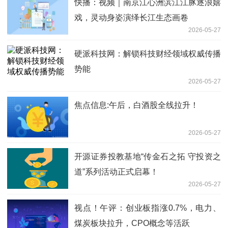
快播：视频｜南京江心洲滨江江豚逐浪嬉
戏，灵动身姿演绎长江生态画卷
2026-05-27
硬派科技网：解锁科技财经领域权威传播
势能
2026-05-27
焦点信息:午后，白酒股全线拉升！
2026-05-27
开源证券投教基地“传金石之拓 守投资之
道”系列活动正式启幕！
2026-05-27
视点！午评：创业板指涨0.7%，电力、
煤炭板块拉升，CPO概念等活跃