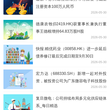
注册资本100万人民币
2026-05-30
德康农牧(02419.HK)获董事长兼执行董
事王德根增持64.83万股H股
2026-05-30
快报:精优药业（00858.HK）进一步延后
债券修订最后完成日期至9月30日
2026-05-30
宏力达（688330.SH）新增一起对外投
资，被投资公司为广东微容电子科技股份
2026-05-30
有限公司_每日快看
复旦微电：公司持续布局多元化供应链体
系_每日精选