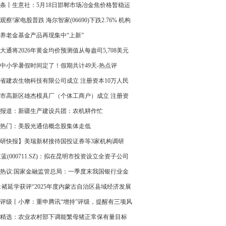
金超150亿元
条丨生意社：5月18日邯郸市场冶金焦价格暂稳运
观察!家电股普跌 海尔智家(06690)下跌2.76% 机构
要家电品类4月线上销售持续承压
养老金基金产品再现集中“上新”
大通将2026年黄金均价预测值从每盎司5,708美元
至5,243美元 今亮点
中小学暑假时间定了！假期共计49天-热点评
省建农生物科技有限公司成立 注册资本10万人民
每日关注
市高新区雄杰模具厂（个体工商户）成立 注册资
万人民币
报道：新疆生产建设兵团：农机耕作忙
热门：美股光通信概念股集体走低
研快报】美瑞新材接待国投证券等3家机构调研
京蓝(000711.SZ)：拟在昆明市投资设立全资子公司
热议:国家金融监管总局：一季度末我国银行业金
构本外币资产总额494.7万亿元 同比增长8%
:褚延学获评“2025年度内蒙古自治区县域经济发展
个人”
评级丨小摩：重申腾讯“增持”评级，提醒有三项风
得留意 观察
精选：农业农村部下调能繁母猪正常保有量目标