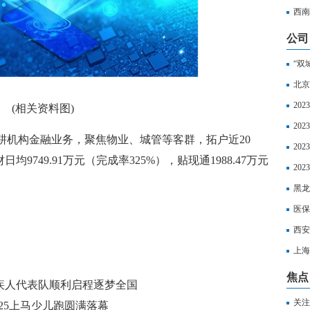
超算
西南
公司
“双
北京
20
(相关资料图)
20
耕机构金融业务，聚焦物业、城管等客群，拓户近20
20
均9749.91万元（完成率325%），贴现通1988.47万元
区社
20
以享
黑龙
丧葬
医保
西安
上海
如下
焦点
残疾人代表队顺利启程逐梦全国
关注
025上马少儿跑圆满落幕