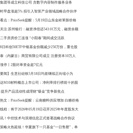
 注册资本3万人民币_今日看点
集团等成立科技公司 含数字内容制作服务业务
时早盘涨超5% 拟引入智算产业领域战略合作伙伴
算力基座|每日报道
看点：PriceSeek提醒：5月19日山东金岭苯胺价格
关注:苏州银行：融资净偿还543.01万元，融资余额
2亿元
二手房房价三连涨 “小阳春”期间成交活跃
18日科创50ETF中银基金份额减少250万份，重仓股
纪、海光信息、中芯国际
泰（内蒙古）商贸有限公司成立 注册资本10万人
-今日报
涨停丨2股封单资金超7亿元
要闻】生意社硅铁5月18日均差继续正向缩小为
2元/吨
达M10材料概念上市公司：净利率排行榜前十的股
览（第一季度）_焦点日报
:提升产品流动性成理财“吸金”竞争新焦点
热文：PriceSeek提醒：云南糖料供应增加 白糖价格
线程：将于2026年05月19日召开2025年年度股东大
讯！中控技术与浪潮信息正式签署战略合作协议
策略火热延续！华夏旗下一只基金“一日售罄”，单