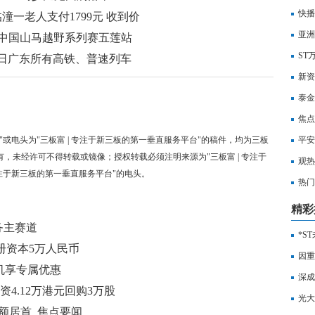
快播
潼一老人支付1799元 收到价
演绎
亚洲
25中国山马越野系列赛五莲站
股0.
ST
4日广东所有高铁、普速列车
新资
有的
泰金
也传
焦点
"或电头为"三板富 | 专注于新三板的第一垂直服务平台"的稿件，均为三板
平安
有，未经许可不得转载或镜像；授权转载必须注明来源为"三板富 | 专注于
元-
观热
专注于新三板的第一垂直服务平台"的电头。
行董
热门
下调
精彩
务主赛道
*S
册资本5万人民币
12.
因重
机享专属优惠
银行
深成
日斥资4.12万港元回购3万股
司陂
光大
额居首_焦点要闻