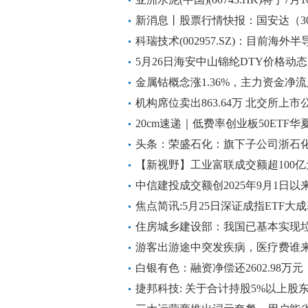
新消息丨股票行情快报：国安达（300
卖出384.57万元
科瑞技术(002957.SZ)：目前海
营收占比较小 焦点短讯
5月26日海安中山锦纶DTY价格动态
金属钴概念涨1.36%，主力资金净
机构席位卖出863.64万 北交所上
热议
20cm速递｜低费率创业板50ETF华
个交易日净流入401万元
头条：荣盛石化：旗下子公司浙石
计产能约121万吨/年
【新视野】工业富联成交额超100亿
中信建投成交额创2025年9月1日以
焦点简讯:5月25日深证成指ETF大
股宁德时代、中际旭创、新易盛
住房城乡建设部：我国已基本实现垃
游客出游途中突发疾病，医疗费谁
白银有色：融资净偿还2602.98万元
报
捷邦科技: 关于合计持股5%以上