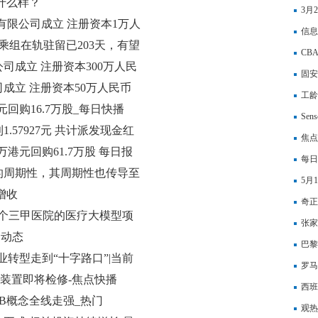
什么样？
品为
3月
有限公司成立 注册资本1万人
信息
乘组在轨驻留已203天，有望
CB
纪录
司成立 注册资本300万人民
点
固安
成立 注册资本50万人民币
工龄
万港元回购16.7万股_每日快播
Se
.57927元 共计派发现金红
爆发
焦点
.9万港元回购61.7万股 每日报
每日
的周期性，其周期性也传导至
是“
5月
增收
股贵
奇正
标多个三甲医院的医疗大模型项
张家
)|动态
注册
巴黎
业转型走到“十字路口”|当前
罗马
业装置即将检修-焦点快播
5月
西班
CB概念全线走强_热门
观热