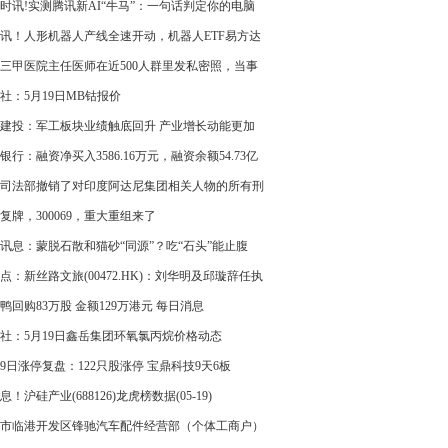
存数据调整_速看
时讯!实测腾讯新AI“牛马”：一句话判定你的电脑
畅玩黑神话
讯！人形机器人产线全速开动，机器人ETF易方达
59530）持续“吸金”
三甲医院主任医师在近500人群里发私密照，当事
系误发，没什么解释，群友：群成员多为专家学者
社：5月19日MB钴报价
化领域名人，应该解释或道歉|焦点资讯
建投：军工板块业绩触底回升 产业增长动能更加
和可持续|新资讯
银行：融资净买入3586.16万元，融资余额54.73亿
即时
司法部撤销了对印度阿达尼集团相关人物的所有刑
控
复牌，300069，重大重组来了
讯息：蒙脱石散和猫砂“同源”？吃“石头”能止腹
点：新丝路文旅(00472.HK)：刘华明及邱璇辞任执
事
鸭回购83万股 金额129万港元 每日消息
社：5月19日鑫岳集团环氧氯丙烷价格动态
19日涨停复盘：122只股涨停 宝鼎科技9天6板
息！沪硅产业(688126)龙虎榜数据(05-19)
市临港开发区锋驰汽车配件经营部（个体工商户）