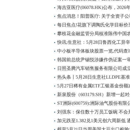
海吉亚医疗(06078.HK)公布，2026
回购62.9万股股份
焦点消息！阳普医疗: 关于全资子
告
每日焦点!花旗下调陶氏化学目标价至
攀枝花金融监管分局核准陈伟中国
长任职资格 新视野
快讯:生意社：5月28日鲁西化工异
中小板半导体板块股票一览,代码查
韩国前总统尹锡悦涉嫌作伪证案一
日照圣腾汽车销售服务有限公司成立
热头条丨5月28日生意社LLDPE基准价
5月27日稀有金属ETF工银基金份额
业、北方稀土、盐湖股份
新泉股份（603179.SH）新增一
新泉座椅有限公司
ST洲际(600759):洲际油气股份
持股份被司法拍卖的进展公告
刘强东：保住数十万员工饭碗 不会
加元跌至1.382兑1美元创六周新低
点日报
截至5月21日当周美国大豆出口检验量