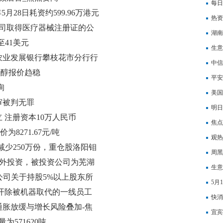
周库
每日
年5月28日耗资约599.96万港元
能否
热资
公司取得医疗器械注册证的公
（1
湖南
41美元
人：
生意
农业发展银行攀枝花市分行行
和文
中信
辛醇报价趋稳
多元
平安
询
元-
美国
审被判无罪
事指
明日
 注册资本10万人民币
焦点
为8271.67元/吨
泻？
观热
减少250万份，重仓股洛阳钼
行董
周黑
起对外投资，被投资公司为芜湖
生意
有限公司关于持股5%以上股东所
5月
开除被机器取代的一线员工
快消
 通胀放缓与增长风险叠加-焦
宜宾
为571620吨