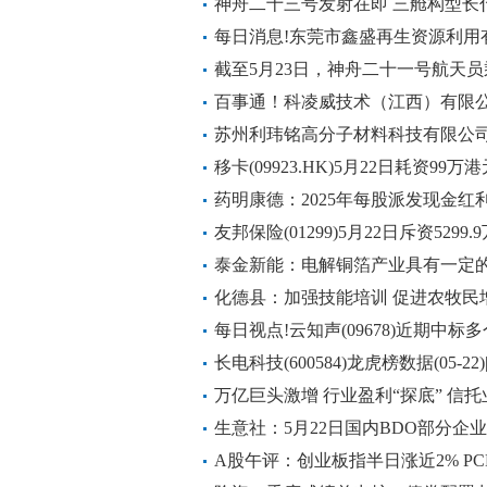
神舟二十三号发射在即 三舱构型长
每日消息!东莞市鑫盛再生资源利用
民币
截至5月23日，神舟二十一号航天员
刷新中国航天员乘组在轨驻留最长
百事通！科凌威技术（江西）有限公
币
苏州利玮铭高分子材料科技有限公司
当前热议
移卡(09923.HK)5月22日耗资99
药明康德：2025年每股派发现金红利1
利约47.12亿元_每日速讯
友邦保险(01299)5月22日斥资5299
道
泰金新能：电解铜箔产业具有一定
电解铜箔装备行业
化德县：加强技能培训 促进农牧民
每日视点!云知声(09678)近期中
目
长电科技(600584)龙虎榜数据(05-22
万亿巨头激增 行业盈利“探底” 信托
热门
生意社：5月22日国内BDO部分企
A股午评：创业板指半日涨近2% P