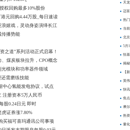
成立
天龙
拟授权回购最多10%股份
迈富
29万港元回购4.44万股_每日速读
夯实
热门
逐浪嬉戏，灵动身姿演绎长江
下调
当前
威传播势能
8.9
北京
5月
投资之道”系列活动正式启幕！
寒武
恒基
力、煤炭板块拉升，CPO概念
民币
揭秘
到光模块和功率器件领域
【新
型还需磨练技能
7.4
英伟
国数据中心氢能发电协议，试点
票一
快讯
 注册资本5万人民币
焦点
股0.24日元 即时
承压
摩尔
虎证券涨7.80%
会
热资
购买福可喜玛通讯公司事项
量化
月10日派发末期股息每股0.03元