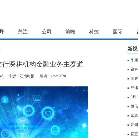
野
关注
公司
前瞻
科技
国际
新视
文
华康
支行深耕机构金融业务主赛道
锐科
45
来源：江南时报
编辑：news2020
国睿
经纬
9月
微信
紧急
韩国
官宣