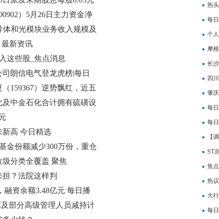
日吸
热头
902）5月26日主力资金净
行
每日
外半导体和光模块业务收入规模及
指主
个人
 最新资讯
摩根
流入这些股_焦点消息
下调
长沙
市公司朗信电气登龙虎榜|每日
四川
夏（159367）逆势飘红，近五
币|
肇庆
化及中金石化合计拥有硫磺设
本6
每日
元
每日
来新高 今日精选
【调
成基金份额减少300万份，重仓
ST
圾分类全覆盖 聚焦
焦点
来担？法院这样判
融机
热议
，融资余额3.48亿元 每日播
先进
大行
股东及部分高级管理人员减持计
险值
每日