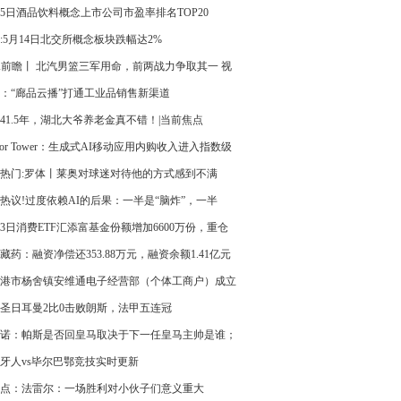
自有品牌-最新资讯
25日酒品饮料概念上市公司市盈率排名TOP20
:5月14日北交所概念板块跌幅达2%
A前瞻丨 北汽男篮三军用命，前两战力争取其一 视
：“廊品云播”打通工业品销售新渠道
41.5年，湖北大爷养老金真不错！|当前焦点
nsor Tower：生成式AI移动应用内购收入进入指数级
通道 新消息
热门:罗体丨莱奥对球迷对待他的方式感到不满
热议!过度依赖AI的后果：一半是“脑炸”，一半
工作泔水”
13日消费ETF汇添富基金份额增加6600万份，重仓
州茅台、伊利股份、五粮液-当前信息
藏药：融资净偿还353.88万元，融资余额1.41亿元
港市杨舍镇安维通电子经营部（个体工商户）成立
资本5万人民币 看热讯
圣日耳曼2比0击败朗斯，法甲五连冠
诺：帕斯是否回皇马取决于下一任皇马主帅是谁；
底才会明确
牙人vs毕尔巴鄂竞技实时更新
点：法雷尔：一场胜利对小伙子们意义重大