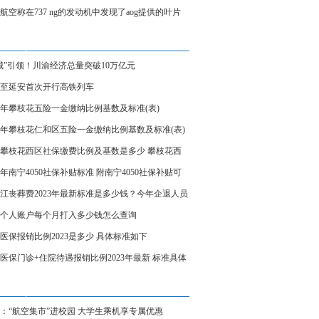
、炼制本土大模型
航空称在737 ng的发动机中发现了aog提供的叶片
城”引领！川渝经济总量突破10万亿元
至延安首次开行高铁列车
23年攀枝花五险一金缴纳比例基数及标准(表)
23年攀枝花仁和区五险一金缴纳比例基数及标准(表)
23攀枝花西区社保缴费比例及基数是多少 攀枝花西
保缴费标准表
23年南宁4050社保补贴标准 附南宁4050社保补贴可
受几年
江丧葬费2023年最新标准是多少钱？今年企退人员
费领多少钱？
个人账户每个月打入多少钱怎么查询
医保报销比例2023是多少 具体标准如下
医保门诊+住院待遇报销比例2023年最新 标准具体
：“航空集市”进校园 大学生乘机享专属优惠