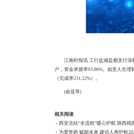
江南时报讯 工行盐城盐都支行深
户，资金承接率93.86%。如意人生理财日
（完成率231.22%）。
(俞亚琴)
标签：
消费导报网
24小时资讯
相关阅读
西安北站“全流程”暖心护航 陕西
汇演
为爱奔跑 赋能未来 建信人寿护航2