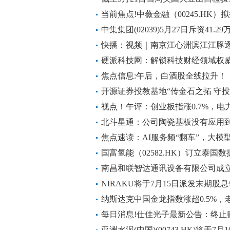
当前焦点!中薇金融（00245.HK）
中集集团(02039)5月27日斥资41.
快播：视频｜南京江心洲滨江江豚
生态画卷
硬派科技网：解锁科技财经领域权
焦点信息:午后，白酒股全线拉升！
开源证券投教基地“传金石之拓 守
视点！午评：创业板指涨0.7%，电
等活跃
北斗星通：公司陶瓷基板没有应用
焦点速读：AI服务频“翻车”，大模
国富氢能（02582.HK）订立泰
容量3.00MW
南昌和联智达通讯设备有限公司成立
NIRAKU将于7月15日派发末期股息每
纳斯达克中国金龙指数涨超0.5%，老
每日消息!仕佳光子最新公告：终止
亚洲水泥(中国)(00743.HK)将于7