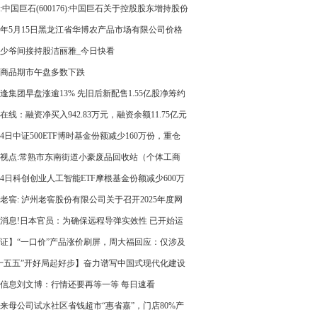
:中国巨石(600176):中国巨石关于控股股东增持股份
26年5月15日黑龙江省华博农产品市场有限公司价格
少爷间接持股洁丽雅_今日快看
商品期市午盘多数下跌
逢集团早盘涨逾13% 先旧后新配售1.55亿股净筹约
26亿港元
在线：融资净买入942.83万元，融资余额11.75亿元
14日中证500ETF博时基金份额减少160万份，重仓
通光电、赤峰黄金、佰维存储 速递
视点:常熟市东南街道小豪废品回收站（个体工商
成立 注册资本1万人民币
14日科创创业人工智能ETF摩根基金份额减少600万
重仓股新易盛、澜起科技、中际旭创 每日短讯
老窖: 泸州老窖股份有限公司关于召开2025年度网
绩说明会的公告|焦点快播
消息!日本官员：为确保远程导弹实效性 已开始运
卫星星座”
证】“一口价”产品涨价刷屏，周大福回应：仅涉及
部分产品 今日热议
十五五”开好局起好步】奋力谱写中国式现代化建设
新篇章 接续奋斗 开创云南发展新局​面
信息刘文博：行情还要再等一等 每日速看
来母公司试水社区省钱超市“惠省嘉”，门店80%产