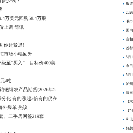
省多少钱？
报道
牌
结果
20
99.4万美元回购58.4万股
行情
毛巾
价上调|简讯
国内
喜相
劝你赶紧退!
1.
首都
VC市场小幅回升
5月
评级至“买入”，目标价400美
股亨
今日
户）
5月
0元/吨
份，
泸州
钯铜农产品期货(2026年5
上业
每日
分化 有的涨超2倍有的仍在
行“
【求
海外爆单 热议
极小
【“
9套、二手房网签219套
四川
和讯
好想