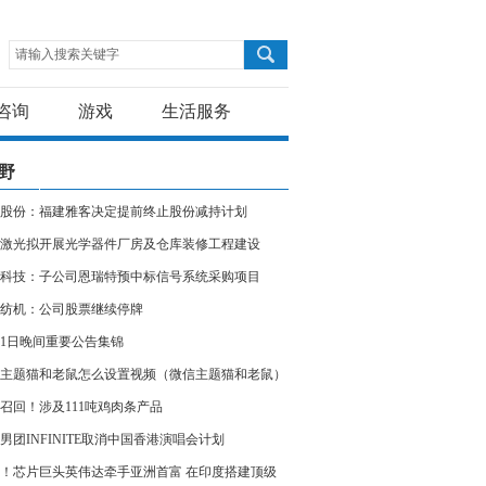
请输入搜索关键字
咨询
游戏
生活服务
野
股份：福建雅客决定提前终止股份减持计划
激光拟开展光学器件厂房及仓库装修工程建设
科技：子公司恩瑞特预中标信号系统采购项目
纺机：公司股票继续停牌
11日晚间重要公告集锦
主题猫和老鼠怎么设置视频（微信主题猫和老鼠）
召回！涉及111吨鸡肉条产品
男团INFINITE取消中国香港演唱会计划
！芯片巨头英伟达牵手亚洲首富 在印度搭建顶级