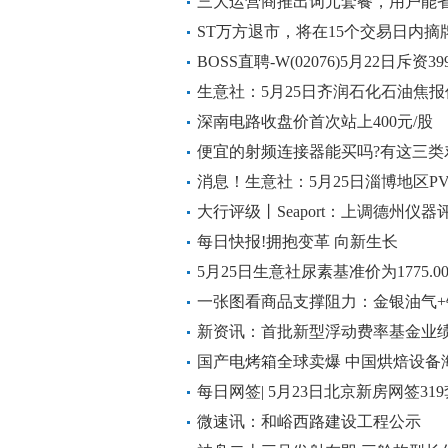
划期限届满暨实施结果的公告
三大运营商推出词元套餐，用户能
ST万方退市，将在15个交易日内摘
BOSS直聘-W(02076)5月22日斥资3
生意社：5月25日齐润石化石油焦报
深南电路收盘价首次站上400元/股
便宜的射频连接器能买吗?有这三类
消息！生意社：5月25日淄博地区P
大行评级丨Seaport：上调德州仪器
元|焦点报道
每日快报!拥抱变革 向新生长
5月25日生意社尿素基准价为1775.0
一张图看商品支撑阻力：金银油气+铂
月25日) 今日快讯
新资讯：首批新型浮动费率基金业绩
亏损
国产电烤箱全球卖爆 中国烘焙设备
每日网签| 5月23日北京新房网签31
微速讯：和峪西路建设工程公示