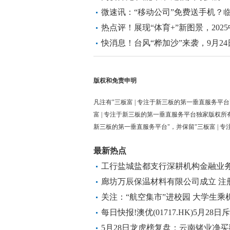
微速讯：“移动公司”免费送手机？临
值500元手机
热点评！展现“体育+”新图景，20
开跑
快消息！台风“桦加沙”来袭，9月2
停运
版权和免责申明
凡注有"三板富 | 专注于新三板的第一垂直服务平台
富 | 专注于新三板的第一垂直服务平台独家版权所
新三板的第一垂直服务平台"，并保留"三板富 | 
最新热点
工行盐城盐都支行深耕机构金融业
廊坊万辰保温材料有限公司成立 注
关注：“航空集市”进校园 大学生乘
每日快报!澳优(01717.HK)5月28
5月28日龙虎榜复盘：云南锗业净买