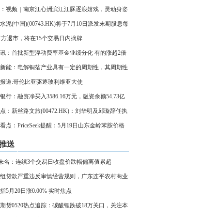
：视频｜南京江心洲滨江江豚逐浪嬉戏，灵动身姿
长江生态画卷
水泥(中国)(00743.HK)将于7月10日派发末期股息每
03元
万方退市，将在15个交易日内摘牌
讯：首批新型浮动费率基金业绩分化 有的涨超2倍
仍在亏损
新能：电解铜箔产业具有一定的周期性，其周期性
导至电解铜箔装备行业
报道:哥伦比亚驱逐玻利维亚大使
银行：融资净买入3586.16万元，融资余额54.73亿
即时
点：新丝路文旅(00472.HK)：刘华明及邱璇辞任执
事
看点：PriceSeek提醒：5月19日山东金岭苯胺价格
推送
T未名：连续3个交易日收盘价跌幅偏离值累超
40%|每日消息
组贷款严重违反审慎经营规则，广东连平农村商业
股份有限公司、广东连平农村商业银行股份有限公
指5月20日涨0.00% 实时焦点
头支行及相关责任人员被罚款30万元和20万元
期货0520热点追踪：碳酸锂跌破18万关口，关注本