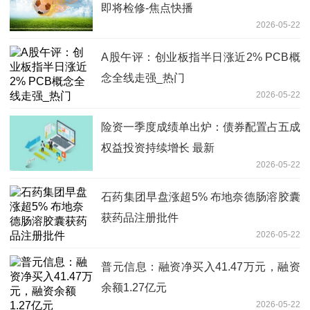
即将检修-焦点快播
2026-05-22
A股午评：创业板指半日涨近2% PCB概
念全线走强_热门
2026-05-22
险资一季度成绩单出炉：债券配置占五成
权益投资持续增长 最新
2026-05-22
石药集团早盘涨超5% 布地奈德肠溶胶囊
获药品注册批件
2026-05-22
普元信息：融资净买入41.47万元，融资
余额1.27亿元
2026-05-22