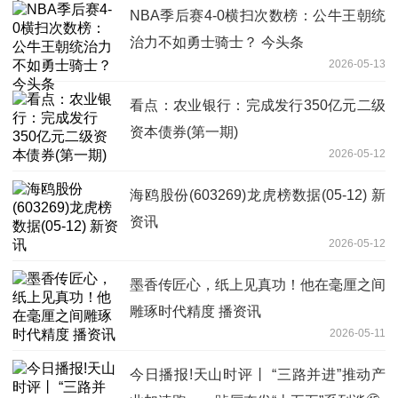
NBA季后赛4-0横扫次数榜：公牛王朝统
治力不如勇士骑士？ 今头条
2026-05-13
看点：农业银行：完成发行350亿元二级
资本债券(第一期)
2026-05-12
海鸥股份(603269)龙虎榜数据(05-12) 新
资讯
2026-05-12
墨香传匠心，纸上见真功！他在毫厘之间
雕琢时代精度 播资讯
2026-05-11
今日播报!天山时评丨 “三路并进”推动产