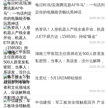
每日时讯!实测腾讯新AI“牛马”：一句话判
定你的电脑能否畅玩黑神话
2026-05-20
热资讯！人形机器人产线全速开动，机器
人ETF易方达（159530）持续“吸金”
2026-05-20
湖南三甲医院主任医师在近500人群里发
私密照，当事人：系误发，没什么解释，
2026-05-20
群友：群成员多为专家学者和文化领域名
人，应该解释或道歉|焦点资讯
生意社：5月19日MB钴报价
2026-05-20
中信建投：军工板块业绩触底回升 产业