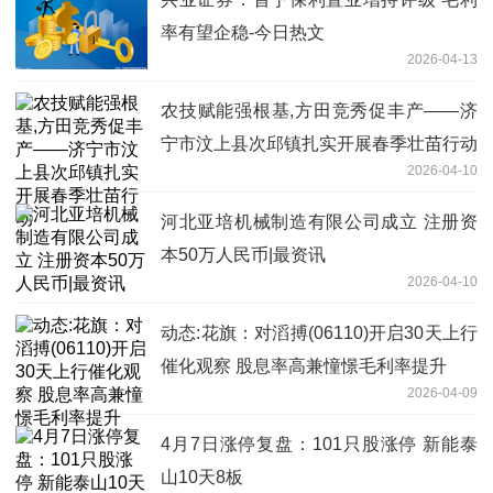
率有望企稳-今日热文
2026-04-13
农技赋能强根基,方田竞秀促丰产——济
宁市汶上县次邱镇扎实开展春季壮苗行动
2026-04-10
河北亚培机械制造有限公司成立 注册资
本50万人民币|最资讯
2026-04-10
动态:花旗：对滔搏(06110)开启30天上行
催化观察 股息率高兼憧憬毛利率提升
2026-04-09
4月7日涨停复盘：101只股涨停 新能泰
山10天8板