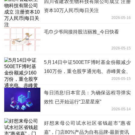
四川省建农生物科技有限公司成立 注册
资本10万人民币|每日关注
2026-05-16
毛巾少爷间接持股洁丽雅_今日快看
2026-05-15
5月14日中证500ETF博时基金份额减少
160万份，重仓股亨通光电、赤峰黄金、
2026-05-15
佰维存储 速递
每日消息!日本官员：为确保远程导弹实
效性 已开始运行“卫星星座”
2026-05-14
好想来母公司试水社区省钱超市“惠省
嘉”，门店80%产品为自有品牌-最新资讯