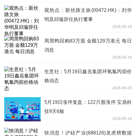
观热点：新丝路文旅(00472.HK)：刘华
明及邱璇辞任执行董事
2026-05-19
周黑鸭回购83万股 金额129万港元 每日
消息
2026-05-19
生意社：5月19日鑫岳集团环氧氯丙烷价
格动态
2026-05-19
5月19日涨停复盘：122只股涨停 宝鼎科
技9天6板
2026-05-19
快消息！沪硅产业(688126)龙虎榜数据