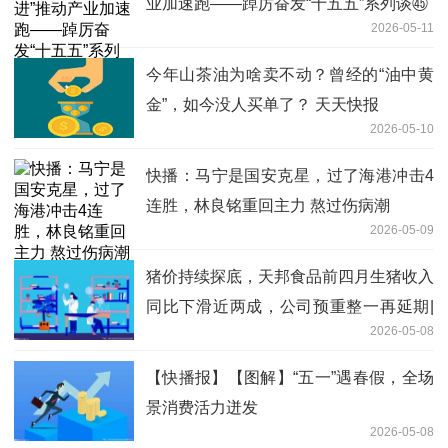
业加速跑——踔厉奋发“十五五”系列谈㊺
2026-05-11
今年山茶油为啥卖不动？曾经的“油中黄
金”，如今没人买单了？ 天天快报
2026-05-10
快播：马宁是国安克星，过了海港冲击4
连胜，林良铭重回主力 熬过伤病潮
2026-05-09
猪价持续探底，天邦食品前四月生猪收入
同比下滑近两成，公司预重整一再延期|
2026-05-08
焦点信息
【快播报】【图解】“五一”遇春假，全场
景消费活力迸发
2026-05-08