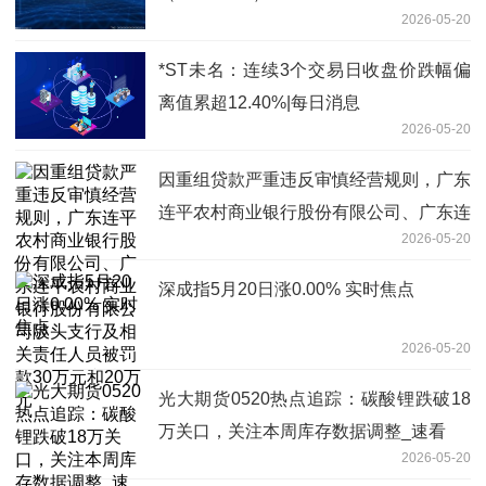
2026-05-20
*ST未名：连续3个交易日收盘价跌幅偏
离值累超12.40%|每日消息
2026-05-20
因重组贷款严重违反审慎经营规则，广东
连平农村商业银行股份有限公司、广东连
2026-05-20
平农村商业银行股份有限公司陂头支行及
相关责任人员被罚款30万元和20万元
深成指5月20日涨0.00% 实时焦点
2026-05-20
光大期货0520热点追踪：碳酸锂跌破18
万关口，关注本周库存数据调整_速看
2026-05-20