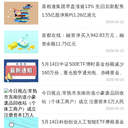
喜相逢集团早盘涨逾13% 先旧后新配售
1.55亿股净筹约1.26亿港元
2026-05-15
首都在线：融资净买入942.83万元，融
资余额11.75亿元
2026-05-15
5月14日中证500ETF博时基金份额减少
160万份，重仓股亨通光电、赤峰黄金、
2026-05-15
佰维存储 速递
今日视点:常熟市东南街道小豪废品回收
站（个体工商户）成立 注册资本1万人民
2026-05-15
币
5月14日科创创业人工智能ETF摩根基金