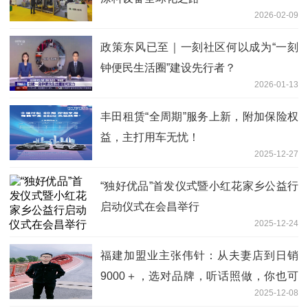
2026-02-09
政策东风已至｜一刻社区何以成为“一刻
钟便民生活圈”建设先行者？
2026-01-13
丰田租赁“全周期”服务上新，附加保险权
益，主打用车无忧！
2025-12-27
“独好优品”首发仪式暨小红花家乡公益行
启动仪式在会昌举行
2025-12-24
福建加盟业主张伟针：从夫妻店到日销
9000＋，选对品牌，听话照做，你也可
2025-12-08
以