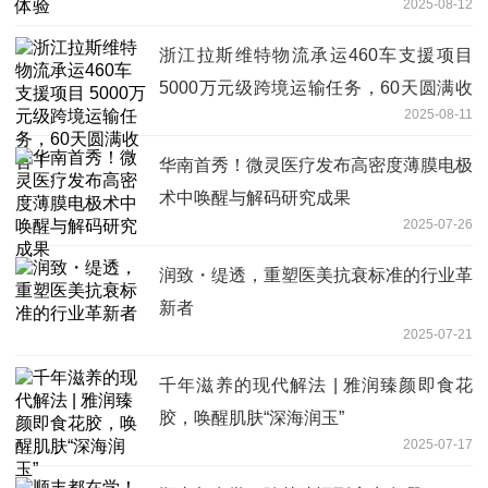
2025-08-12
浙江拉斯维特物流承运460车支援项目
5000万元级跨境运输任务，60天圆满收
2025-08-11
官！
华南首秀！微灵医疗发布高密度薄膜电极
术中唤醒与解码研究成果
2025-07-26
润致・缇透，重塑医美抗衰标准的行业革
新者
2025-07-21
千年滋养的现代解法 | 雅润臻颜即食花
胶，唤醒肌肤“深海润玉”
2025-07-17