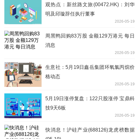
观热点：新丝路文旅(00472.HK)：刘华
明及邱璇辞任执行董事
2026-05-19
周黑鸭回购83万股 金额129万港元 每日
消息
2026-05-19
生意社：5月19日鑫岳集团环氧氯丙烷价
格动态
2026-05-19
5月19日涨停复盘：122只股涨停 宝鼎科
技9天6板
2026-05-19
快消息！沪硅产业(688126)龙虎榜数据