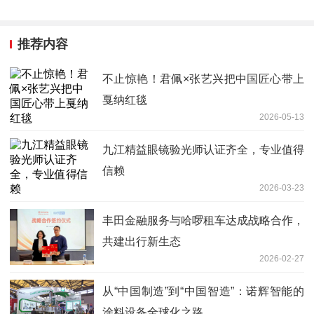
推荐内容
不止惊艳！君佩×张艺兴把中国匠心带上
戛纳红毯
2026-05-13
九江精益眼镜验光师认证齐全，专业值得
信赖
2026-03-23
丰田金融服务与哈啰租车达成战略合作，
共建出行新生态
2026-02-27
从“中国制造”到“中国智造”：诺辉智能的
涂料设备全球化之路