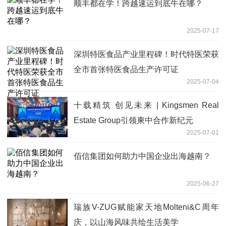
顺丰都在学！跨越速运到底牛在哪？
2025-07-17
深圳特医食品产业里程碑！时代特医荣获
全市首张特医食品生产许可证
2025-07-04
十载精筑 创见未来 | Kingsmen Real
Estate Group引领柬中合作新纪元
2025-07-01
佰信集团如何助力中国企业出海越南？
2025-06-27
瑞族V-ZUG赋能家天地Molteni&C周年
庆，以山海风味共绘生活美学