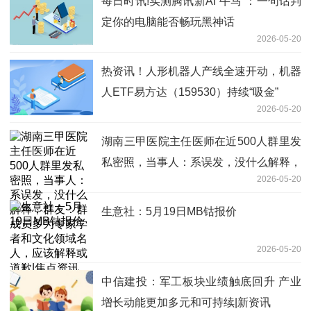
每日时讯!实测腾讯新AI“牛马”：一句话判
定你的电脑能否畅玩黑神话
2026-05-20
热资讯！人形机器人产线全速开动，机器
人ETF易方达（159530）持续“吸金”
2026-05-20
湖南三甲医院主任医师在近500人群里发
私密照，当事人：系误发，没什么解释，
2026-05-20
群友：群成员多为专家学者和文化领域名
人，应该解释或道歉|焦点资讯
生意社：5月19日MB钴报价
2026-05-20
中信建投：军工板块业绩触底回升 产业
增长动能更加多元和可持续|新资讯