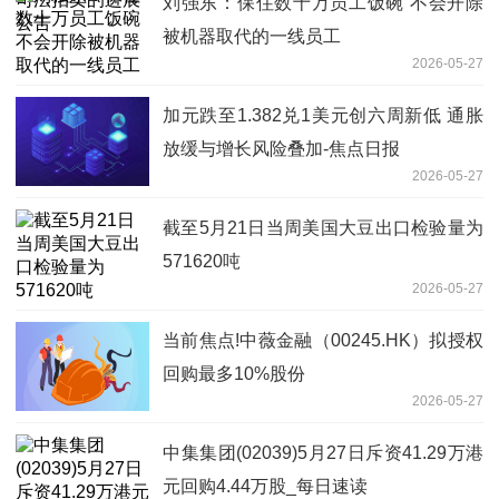
刘强东：保住数十万员工饭碗 不会开除
被机器取代的一线员工
2026-05-27
加元跌至1.382兑1美元创六周新低 通胀
放缓与增长风险叠加-焦点日报
2026-05-27
截至5月21日当周美国大豆出口检验量为
571620吨
2026-05-27
当前焦点!中薇金融（00245.HK）拟授权
回购最多10%股份
2026-05-27
中集集团(02039)5月27日斥资41.29万港
元回购4.44万股_每日速读