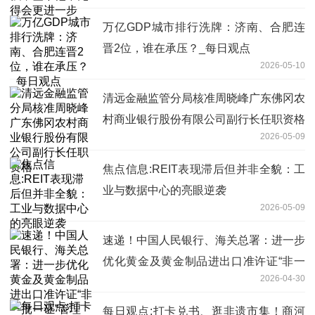
万亿GDP城市排行洗牌：济南、合肥连
晋2位，谁在承压？_每日观点
2026-05-10
清远金融监管分局核准周晓峰广东佛冈农
村商业银行股份有限公司副行长任职资格
2026-05-09
焦点信息:REIT表现滞后但并非全貌：工
业与数据中心的亮眼逆袭
2026-05-09
速递！中国人民银行、海关总署：进一步
优化黄金及黄金制品进出口准许证“非一
2026-04-30
批一证”管理
每日观点:打卡兑书、逛非遗市集！商河