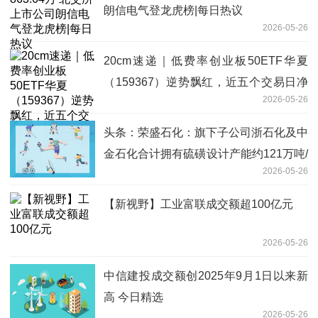
朗信电气登龙虎榜|每日热议
2026-05-26
20cm速递｜低费率创业板50ETF华夏
（159367）逆势飘红，近五个交易日净
2026-05-26
流入401万元
头条：荣盛石化：旗下子公司浙石化及中
金石化合计拥有硫磺设计产能约121万吨/
2026-05-26
年
【新视野】工业富联成交额超100亿元
2026-05-26
中信建投成交额创2025年9月1日以来新
高 今日精选
2026-05-26