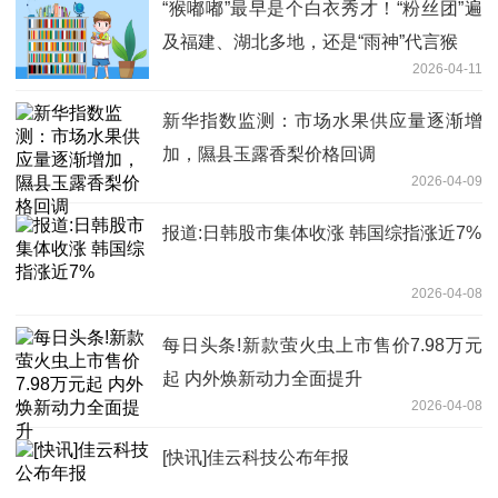
“猴嘟嘟”最早是个白衣秀才！“粉丝团”遍
及福建、湖北多地，还是“雨神”代言猴
2026-04-11
新华指数监测：市场水果供应量逐渐增
加，隰县玉露香梨价格回调
2026-04-09
报道:日韩股市集体收涨 韩国综指涨近7%
2026-04-08
每日头条!新款萤火虫上市售价7.98万元
起 内外焕新动力全面提升
2026-04-08
[快讯]佳云科技公布年报