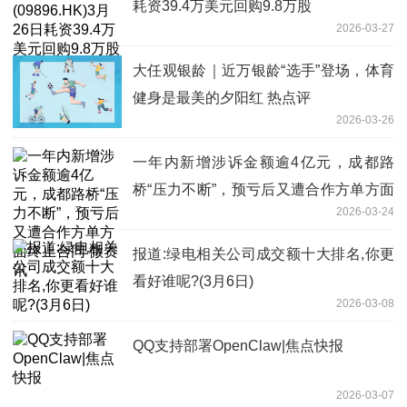
耗资39.4万美元回购9.8万股
2026-03-27
大任观银龄｜近万银龄“选手”登场，体育
健身是最美的夕阳红 热点评
2026-03-26
一年内新增涉诉金额逾4亿元，成都路
桥“压力不断”，预亏后又遭合作方单方面
2026-03-24
终止合同 微资讯
报道:绿电相关公司成交额十大排名,你更
看好谁呢?(3月6日)
2026-03-08
QQ支持部署OpenClaw|焦点快报
2026-03-07