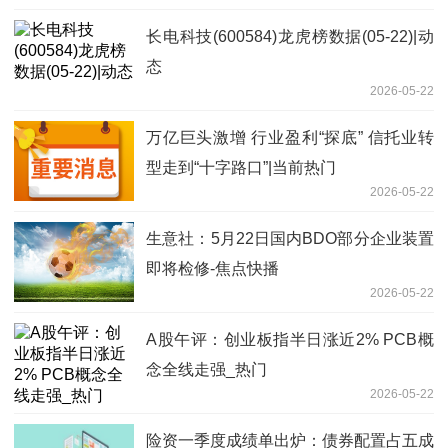
长电科技(600584)龙虎榜数据(05-22)|动
态
2026-05-22
万亿巨头激增 行业盈利“探底” 信托业转
型走到“十字路口”|当前热门
2026-05-22
生意社：5月22日国内BDO部分企业装置
即将检修-焦点快播
2026-05-22
A股午评：创业板指半日涨近2% PCB概
念全线走强_热门
2026-05-22
险资一季度成绩单出炉：债券配置占五成