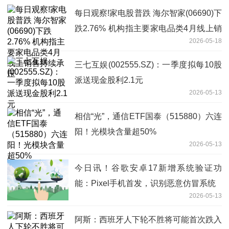
每日观察!家电股普跌 海尔智家(06690)下
跌2.76% 机构指主要家电品类4月线上销
2026-05-18
售持续承压
三七互娱(002555.SZ)：一季度拟每10股
派送现金股利2.1元
2026-05-13
相信“光”，通信ETF国泰（515880）六连
阳！光模块含量超50%
2026-05-13
今日讯！谷歌安卓17新增系统验证功
能：Pixel手机首发，识别恶意仿冒系统
2026-05-13
阿斯：西班牙人下轮不胜将可能首次跌入