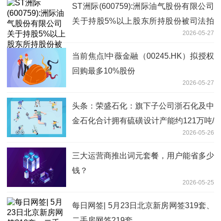
ST洲际(600759):洲际油气股份有限公司
关于持股5%以上股东所持股份被司法拍
2026-05-27
卖的进展公告
当前焦点!中薇金融（00245.HK）拟授权
回购最多10%股份
2026-05-27
头条：荣盛石化：旗下子公司浙石化及中
金石化合计拥有硫磺设计产能约121万吨/
2026-05-26
年
三大运营商推出词元套餐，用户能省多少
钱？
2026-05-25
每日网签| 5月23日北京新房网签319套、
二手房网签219套