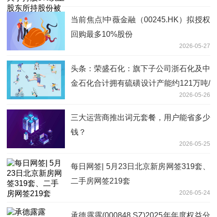
当前焦点!中薇金融（00245.HK）拟授权
回购最多10%股份
2026-05-27
头条：荣盛石化：旗下子公司浙石化及中
金石化合计拥有硫磺设计产能约121万吨/
2026-05-26
年
三大运营商推出词元套餐，用户能省多少
钱？
2026-05-25
每日网签| 5月23日北京新房网签319套、
二手房网签219套
2026-05-24
承德露露(000848.SZ)2025年年度权益分