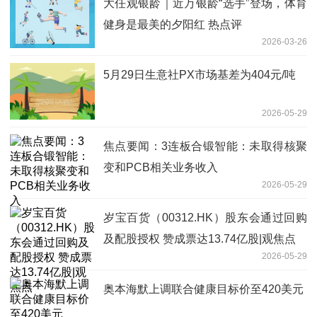
大任观银龄｜近万银龄“选手”登场，体育
健身是最美的夕阳红 热点评
2026-03-26
5月29日生意社PX市场基差为404元/吨
2026-05-29
焦点要闻：3连板合锻智能：未取得核聚
变和PCB相关业务收入
2026-05-29
岁宝百货（00312.HK）股东会通过回购
及配股授权 赞成票达13.74亿股|观焦点
2026-05-29
奥本海默上调联合健康目标价至420美元