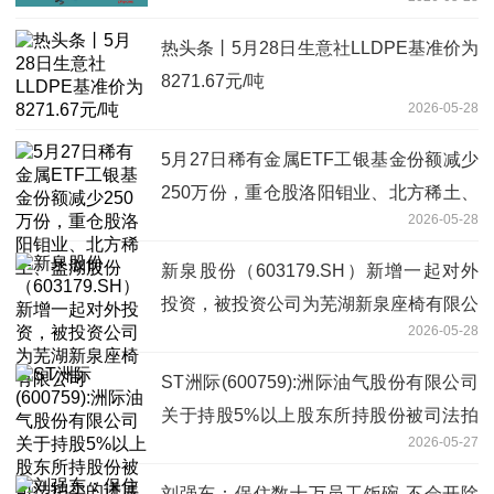
热头条丨5月28日生意社LLDPE基准价为
8271.67元/吨
2026-05-28
5月27日稀有金属ETF工银基金份额减少
250万份，重仓股洛阳钼业、北方稀土、
2026-05-28
盐湖股份
新泉股份（603179.SH）新增一起对外
投资，被投资公司为芜湖新泉座椅有限公
2026-05-28
司
ST洲际(600759):洲际油气股份有限公司
关于持股5%以上股东所持股份被司法拍
2026-05-27
卖的进展公告
刘强东：保住数十万员工饭碗 不会开除