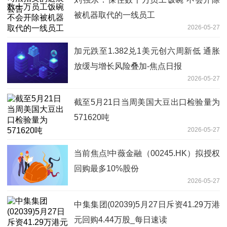
被机器取代的一线员工
2026-05-27
加元跌至1.382兑1美元创六周新低 通胀
放缓与增长风险叠加-焦点日报
2026-05-27
截至5月21日当周美国大豆出口检验量为
571620吨
2026-05-27
当前焦点!中薇金融（00245.HK）拟授权
回购最多10%股份
2026-05-27
中集集团(02039)5月27日斥资41.29万港
元回购4.44万股_每日速读