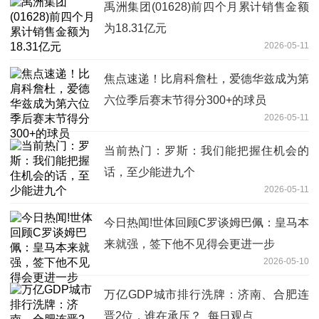
禹洲集团(01628)前四个月累计销售金额
为18.31亿元
2026-05-11
焦点速递！比肩科詹杜，爱德华兹成为第
六位季后赛末节得分300+的球员
2026-05-11
当前热门：罗斯：我们能把握住机会的
话，至少能进九个
2026-05-11
今日热闻!世体回顾C罗谈姆巴佩：皇马本
来就强，签下他不见得会更进一步
2026-05-10
万亿GDP城市排行洗牌：济南、合肥连
晋2位，谁在承压？_每日观点