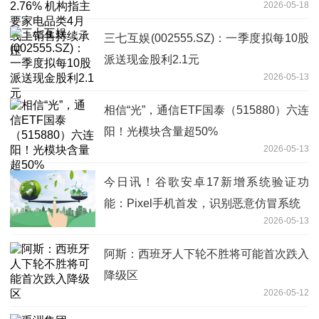
2026-05-18
售持续承压
三七互娱(002555.SZ)：一季度拟每10股
派送现金股利2.1元
2026-05-13
相信“光”，通信ETF国泰（515880）六连
阳！光模块含量超50%
2026-05-13
今日讯！谷歌安卓17新增系统验证功
能：Pixel手机首发，识别恶意仿冒系统
2026-05-13
阿斯：西班牙人下轮不胜将可能首次跌入
降级区
2026-05-12