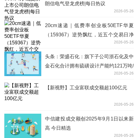
朗信电气登龙虎榜|每日热议
2026-05-26
20cm速递｜低费率创业板50ETF华夏
（159367）逆势飘红，近五个交易日净
2026-05-26
流入401万元
头条：荣盛石化：旗下子公司浙石化及中
金石化合计拥有硫磺设计产能约121万吨/
2026-05-26
年
【新视野】工业富联成交额超100亿元
2026-05-26
中信建投成交额创2025年9月1日以来新
高 今日精选
2026-05-26