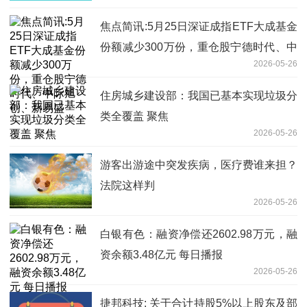
焦点简讯:5月25日深证成指ETF大成基金
份额减少300万份，重仓股宁德时代、中
2026-05-26
际旭创、新易盛
住房城乡建设部：我国已基本实现垃圾分
类全覆盖 聚焦
2026-05-26
游客出游途中突发疾病，医疗费谁来担？
法院这样判
2026-05-26
白银有色：融资净偿还2602.98万元，融
资余额3.48亿元 每日播报
2026-05-26
捷邦科技: 关于合计持股5%以上股东及部