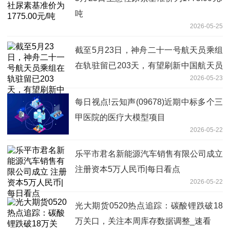
吨
2026-05-25
截至5月23日，神舟二十一号航天员乘组
在轨驻留已203天，有望刷新中国航天员
2026-05-23
乘组在轨驻留最长纪录
每日视点!云知声(09678)近期中标多个三
甲医院的医疗大模型项目
2026-05-22
乐平市君名新能源汽车销售有限公司成立
注册资本5万人民币|每日看点
2026-05-22
光大期货0520热点追踪：碳酸锂跌破18
万关口，关注本周库存数据调整_速看