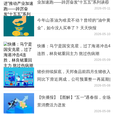
业加速跑——踔厉奋发“十五五”系列谈㊺
2026-05-11
今年山茶油为啥卖不动？曾经的“油中黄
金”，如今没人买单了？ 天天快报
2026-05-10
快播：马宁是国安克星，过了海港冲击4
连胜，林良铭重回主力 熬过伤病潮
2026-05-09
猪价持续探底，天邦食品前四月生猪收入
同比下滑近两成，公司预重整一再延期|
2026-05-08
焦点信息
【快播报】【图解】“五一”遇春假，全场
景消费活力迸发
2026-05-08