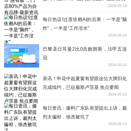
2026-05-14
每日热议!过度依赖AI的后果：一半是“脑
炸”，一半是“工作泔水”
2026-05-14
巴黎圣日耳曼2比0击败朗斯，法甲五连
冠
2026-05-14
喜讯！申花中超夏窗有望跟这位大牌归化
完成续约，已征服斯卢茨基 焦点要闻
2026-05-13
每日资讯：爆料广东队有望提出上诉，裁
判太偏袒，徐杰被坑了
2026-05-13