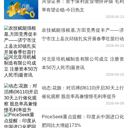
兴业证券：首予保利置业增持评级 毛利
率有望企稳-今日热文
2026-04-13
农技赋能强根基,方田竞秀促丰产——济
宁市汶上县次邱镇扎实开展春季壮苗行动
2026-04-10
河北亚培机械制造有限公司成立 注册资
本50万人民币|最资讯
2026-04-10
动态:花旗：对滔搏(06110)开启30天上行
催化观察 股息率高兼憧憬毛利率提升
2026-04-09
PriceSeek重点提醒：印度从中国进口化
肥同比大增超173%