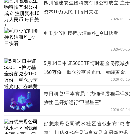
四川省建农生物科技有限公司成立 注册
资本10万人民币|每日关注
2026-05-16
毛巾少爷间接持股洁丽雅_今日快看
2026-05-15
5月14日中证500ETF博时基金份额减少
160万份，重仓股亨通光电、赤峰黄金、
2026-05-15
佰维存储 速递
每日消息!日本官员：为确保远程导弹实
效性 已开始运行“卫星星座”
2026-05-14
好想来母公司试水社区省钱超市“惠省
嘉”，门店80%产品为自有品牌-最新资讯