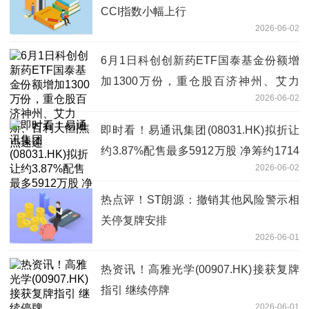
CCI指数小幅上行
2026-06-02
6月1日科创创新药ETF国泰基金份额增
加1300万份，重仓股百济神州、艾力
2026-06-02
斯、百利天恒|焦点速递
即时看！易通讯集团(08031.HK)拟折让
约3.87%配售最多5912万股 净筹约1714
2026-06-02
万港元
热点评！ST朗源：撤销其他风险警示相
关停复牌安排
2026-06-01
热资讯！高雅光学(00907.HK)接获复牌
指引 继续停牌
2026-06-01