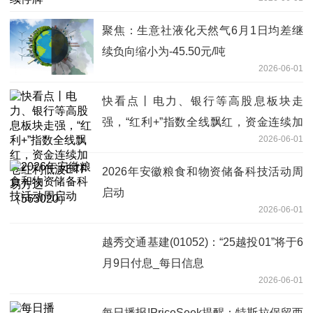
聚焦：生意社液化天然气6月1日均差继
续负向缩小为-45.50元/吨
2026-06-01
快看点丨电力、银行等高股息板块走
强，“红利+”指数全线飘红，资金连续加
2026-06-01
仓红利低波ETF易方达（563020）
2026年安徽粮食和物资储备科技活动周
启动
2026-06-01
越秀交通基建(01052)：“25越投01”将于6
月9日付息_每日信息
2026-06-01
每日播报!PriceSeek提醒：特斯拉保留西