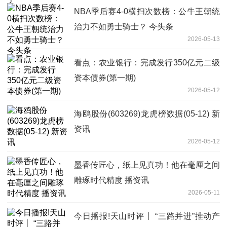
NBA季后赛4-0横扫次数榜：公牛王朝统
治力不如勇士骑士？ 今头条
2026-05-13
看点：农业银行：完成发行350亿元二级
资本债券(第一期)
2026-05-12
海鸥股份(603269)龙虎榜数据(05-12) 新
资讯
2026-05-12
墨香传匠心，纸上见真功！他在毫厘之间
雕琢时代精度 播资讯
2026-05-11
今日播报!天山时评丨 “三路并进”推动产