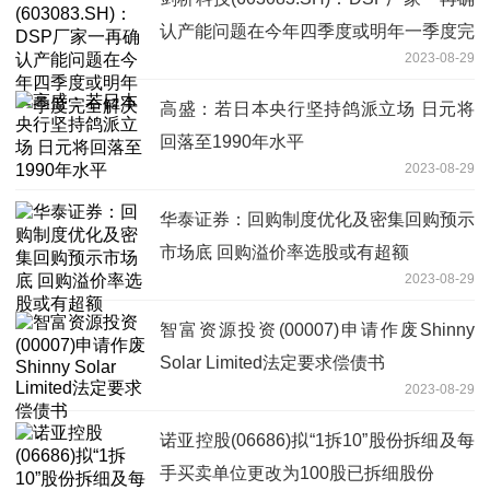
认产能问题在今年四季度或明年一季度完
2023-08-29
全解决
高盛：若日本央行坚持鸽派立场 日元将
回落至1990年水平
2023-08-29
华泰证券：回购制度优化及密集回购预示
市场底 回购溢价率选股或有超额
2023-08-29
智富资源投资(00007)申请作废Shinny
Solar Limited法定要求偿债书
2023-08-29
诺亚控股(06686)拟“1拆10”股份拆细及每
手买卖单位更改为100股已拆细股份