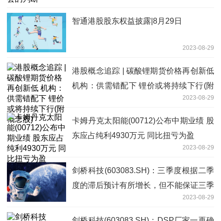
智通港股股东权益披露|8月29日
2023-08-29
港股概念追踪 | 碳酸锂期货价格再创新低
机构：供需错配下 锂价或将持续下行(附
2023-08-29
概念股)
卡姆丹克太阳能(00712)公布中期业绩 股
东应占纯利4930万元 同比扭亏为盈
2023-08-29
剑桥科技(603083.SH)：三季度根据二季
度的滞后预计有所增长，但不能保证三季
2023-08-29
度本身预测的订单不再次递延
剑桥科技(603083.SH)：DSP厂家一再确