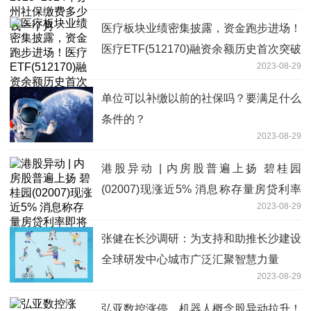
医疗板块业绩密集披露，资金跑步进场！
医疗ETF(512170)融资余额历史首次突破
2023-08-29
10亿元大关
单位可以补缴以前的社保吗？要满足什么
条件的？
2023-08-29
港股异动 | 内房股普遍上扬 碧桂园
(02007)现涨近5% 消息称存量房贷利率
2023-08-29
即将下调
张健在长沙调研：为支持和助推长沙建设
全球研发中心城市广泛汇聚智慧力量
2023-08-29
弘亚数控涨停，机器人概念股异动拉升！