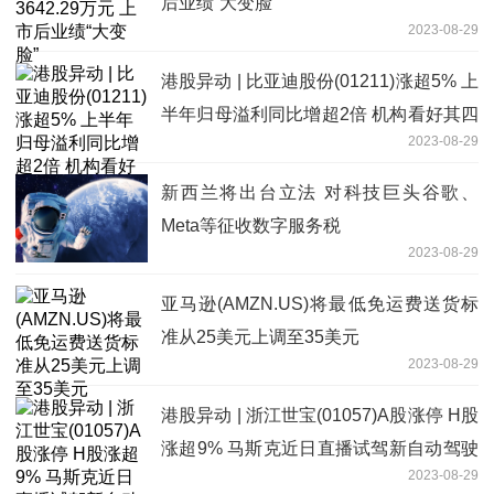
后业绩“大变脸”
2023-08-29
港股异动 | 比亚迪股份(01211)涨超5% 上
半年归母溢利同比增超2倍 机构看好其四
2023-08-29
季度销量增长
新西兰将出台立法 对科技巨头谷歌、
Meta等征收数字服务税
2023-08-29
亚马逊(AMZN.US)将最低免运费送货标
准从25美元上调至35美元
2023-08-29
港股异动 | 浙江世宝(01057)A股涨停 H股
涨超9% 马斯克近日直播试驾新自动驾驶
2023-08-29
系统