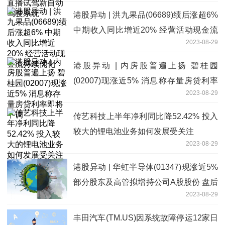
港股异动 | 洪九果品(06689)绩后涨超6%
中期收入同比增近20% 经营活动现金流
2023-08-29
持续优化
港股异动 | 内房股普遍上扬 碧桂园
(02007)现涨近5% 消息称存量房贷利率
2023-08-29
即将下调
传艺科技上半年净利同比降52.42% 投入
较大的锂电池业务如何发展受关注
2023-08-29
港股异动 | 华虹半导体(01347)现涨近5%
部分股东及高管拟增持公司A股股份 盘后
2023-08-29
将发业绩
丰田汽车(TM.US)因系统故障停运12家日