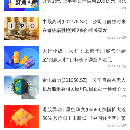
升逾15% 上半年归母溢利2.09亿元 同比
2023-08-28
扭亏为盈
中晟高科(002778.SZ)：公司目前暂时未
在做核辐射检测设备的相关研发
2023-08-28
大行评级｜大和：上调华润燃气评级
至“跑赢大市” 目标价下调至25港元
2023-08-28
雷电微力(301050.SZ)：公司目前有无人
机及船艇类相关应用项目正处于预研阶段
2023-08-28
港股异动 | 星空华文(06698)跌幅扩大近
50% 股价创上市新低 《中国好声音》暂
2023-08-28
停播出