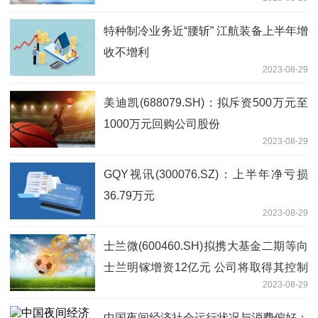
特种制冷业务近“腰斩” 江航装备上半年增
收不增利
2023-08-29
美迪凯(688079.SH)：拟斥资500万元至
1000万元回购公司股份
2023-08-29
GQY视讯(300076.SZ)：上半年净亏损
36.79万元
2023-08-29
士兰微(600460.SH)拟携大基金二期等向
士兰明镓增资12亿元 公司将取得其控制
2023-08-29
权
中国夜间经济社会运行状况与消费偏好：