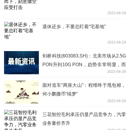
2023-08-29
退休还乡，不要总盯着“宅基地”
2023-08-29
剑桥科技(603083.SH)：北美市场从2.5G
PON升到10G PON，趋势非常明显，而
2023-08-29
潜在的客户也非常多
面对造车“两座大山”：程维终于甩包袱，
何小鹏撒币“续梦”
2023-08-29
三花智控毛利承压仍显产品竞争力，汽零
业务量价齐升