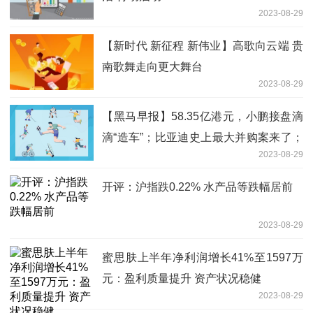
2023-08-29
【新时代 新征程 新伟业】高歌向云端 贵
南歌舞走向更大舞台
2023-08-29
【黑马早报】58.35亿港元，小鹏接盘滴
滴“造车”；比亚迪史上最大并购案来了；
2023-08-29
董明珠怒斥员工吃着碗里看着锅里；家乐
福广深门店已全部关闭...
开评：沪指跌0.22% 水产品等跌幅居前
2023-08-29
蜜思肤上半年净利润增长41%至1597万
元：盈利质量提升 资产状况稳健
2023-08-29