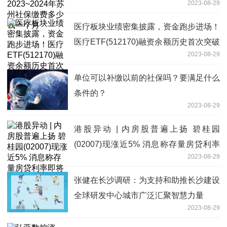
2023-08-29
月
医疗板块业绩密集披露，资金跑步进场！
医疗ETF(512170)融资余额历史首次突破
2023-08-29
10亿元大关
单位可以补缴以前的社保吗？要满足什么
条件的？
2023-08-29
港股异动 | 内房股普遍上扬 碧桂园
(02007)现涨近5% 消息称存量房贷利率
2023-08-29
即将下调
张健在长沙调研：为支持和助推长沙建设
全球研发中心城市广泛汇聚智慧力量
2023-08-29