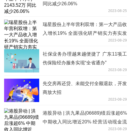
同比减少26.06%
2023-08-25
瑞星股份上半年营利双增：第一大产品收
入增长19% 全面强化研产销实力夯实发
2023-08-29
展底座
社保业务办理越来越便捷了 广东11项工
伤保险经办服务实现“全省通办”
2023-08-29
先交房再还贷、未能交付全额退款，开发
商放大招
2023-08-29
港股异动 | 洪九果品(06689)绩后涨超6%
中期收入同比增近20% 经营活动现金流
2023-08-29
持续优化