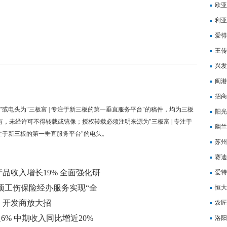
资公
欧亚
利亚
爱得
王传
司“
兴发
元，
闽港
约12
招商
"或电头为"三板富 | 专注于新三板的第一垂直服务平台"的稿件，均为三板
阳光
有，未经许可不得转载或镜像；授权转载必须注明来源为"三板富 | 专注于
及吴
幽兰
专注于新三板的第一垂直服务平台"的电头。
苏州
模突
赛迪
品收入增长19% 全面强化研
爱特
1项工伤保险经办服务实现“全
恒大
，开发商放大招
农匠
涨超6% 中期收入同比增近20%
洛阳