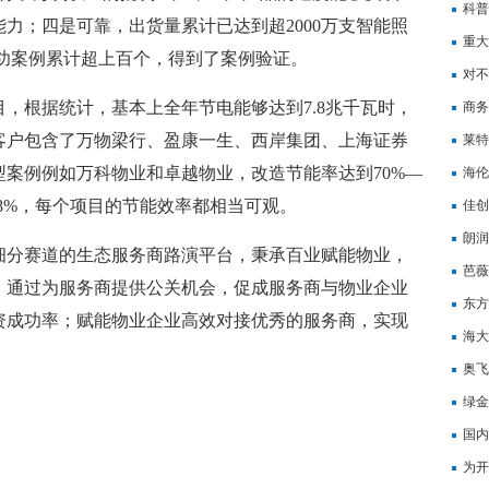
科普
力；四是可靠，出货量累计已达到超2000万支智能照
重大
地成功案例累计超上百个，得到了案例验证。
对不
，根据统计，基本上全年节电能够达到7.8兆千瓦时，
商务
心客户包含了万物梁行、盈康一生、西岸集团、上海证券
莱特
案例例如万科物业和卓越物业，改造节能率达到70%—
海伦
58%，每个项目的节能效率都相当可观。
佳创
朗润
细分赛道的生态服务商路演平台，秉承百业赋能物业，
芭薇
，通过为服务商提供公关机会，促成服务商与物业企业
东方
资成功率；赋能物业企业高效对接优秀的服务商，实现
海大
奥飞
绿金
国内
为开