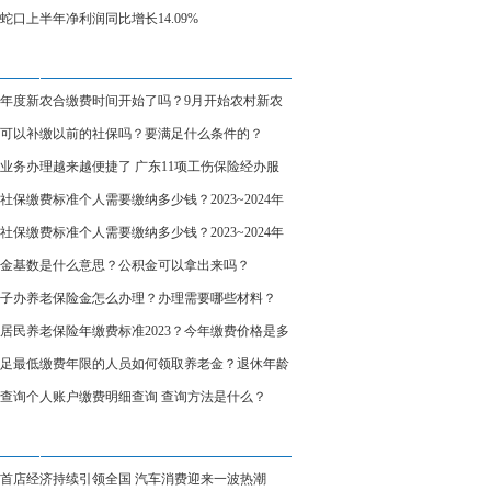
蛇口上半年净利润同比增长14.09%
24年度新农合缴费时间开始了吗？9月开始农村新农
费标准是多少？
可以补缴以前的社保吗？要满足什么条件的？
业务办理越来越便捷了 广东11项工伤保险经办服
现“全省通办”
社保缴费标准个人需要缴纳多少钱？2023~2024年
社保缴费多少钱一个月
社保缴费标准个人需要缴纳多少钱？2023~2024年
社保缴费多少钱一个月
金基数是什么意思？公积金可以拿出来吗？
子办养老保险金怎么办理？办理需要哪些材料？
居民养老保险年缴费标准2023？今年缴费价格是多
足最低缴费年限的人员如何领取养老金？退休年龄
次月起养老金吗？
查询个人账户缴费明细查询 查询方法是什么？
首店经济持续引领全国 汽车消费迎来一波热潮