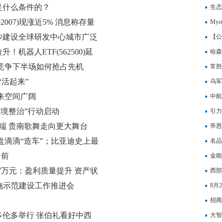
足什么条件的？
元，
生态
2007)现涨近5% 消息称存量
My
沙建设全球研发中心城市广泛
清
【公
机器人ETF(562500)延
哈森
竞争下半场如何抢占先机
常胜
“活起来”
权
乌军
来空间广阔
中航
环境整治”行动启动
引力
端 贵南歌舞走向更大舞台
帝恩
接盘滴滴“造车”；比亚迪史上最
技有
名品
着碗里看着锅里；家乐福广深
居前
千年
金能
97万元：盈利质量提升 资产状
西部
施示范建设工作推进会
8月
招商
伦多举行 张伯礼看好中西
大智