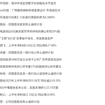
同比下降23%
环境部：海洋环境监管数字化智能化水平提升
steel日报：广西建筑钢材价格盘整运行 市场成交冷
司债发行结果】23长新02票面利率为6.5000%
股份：控股股东提前终止减持计划
电器拟以0元购买梁芳萍所持有的佛山常胜20%股
“王牌飞行员”在事故中丧生，泽连斯基发声
西飞：上半年净利润5.65亿元 同比增长17.08%
传媒：控股股东及一致行动人终止减持计划
思拟投资1000万设立全资子公司广东帝恩思信息科
限公司
世家拟将持有的仁怀华夏15%的股权转让给华夏五
 转让价格为1元
科技：控股股东及其一致行动人提前终止减持计划
股份2023年上半年净利2931.84万 同比减少19.29%
28日中葡股份发布公告，其股东增持1123.74万股
蛇口：上半年净利润21.53亿元 同比增14.09%
慧：公司控股股东终止减持计划