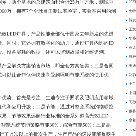
乡，两个基地的总建筑面积合计25万平方米，测试中
要求
20
6000万，拥有7个全球目击测试实验室，实验室采用的测
背景
比特
转发
王文
效LED灯具，产品性能全部优于国家去年新发的先进
华盛
级。同时，它还拥有数字化的助力，通过灯具内部的ID
购公
英诺
命、设备能耗的数据，还可以监测故障和运维追溯。
授予
特种
是产品解决方案销售市场，即全套方案售卖；二是合同
美迪
式可以让合作伙伴快速享受到照明节能系统的使用优
司股
GQ
士兰
12
中国
个优势。首先是专注，生迪专注于照明及照明应用领域
代群
飞秒
迭代和应用升级；二是节能，通过对整套系统的物联控
俄将
果，节能效果远超行业标准的全系列超高光效LED，
拿着
，智能系统节能策略节能30%，综合节能50%；三是高
nb
进行了万次以上的批次生产，生产产品的速度能够反映生