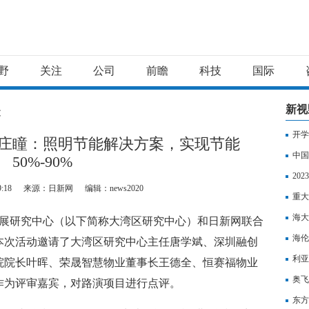
野
关注
公司
前瞻
科技
国际
新视
文
开学
庄瞳：照明节能解决方案，实现节能
中国
50%-90%
险新
20
9:18
来源：日新网
编辑：news2020
背景
重大
海大
发展研究中心（以下简称大湾区研究中心）和日新网联合
海伦
本次活动邀请了大湾区研究中心主任唐学斌、深圳融创
利亚
院院长叶晖、荣晟智慧物业董事长王德全、恒赛福物业
奥飞
作为评审嘉宾，对路演项目进行点评。
东方