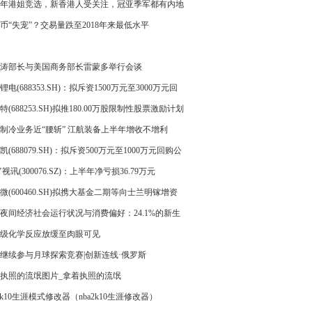
偿债书
23年港姐竞选，新香港人受关注，冠亚季军都有内地
币“失宠”？交易量跌至2018年来最低水平
涛部长与美国商务部长雷蒙多举行会谈
锂电(688353.SH)：拟斥资1500万元至3000万元回
司股份
特(688253.SH)拟推180.00万股限制性股票激励计划
价13.60元/股
制冷业务近“腰斩” 江航装备上半年增收不增利
凯(688079.SH)：拟斥资500万元至1000万元回购公
份
Y视讯(300076.SZ)：上半年净亏损36.79万元
微(600460.SH)拟携大基金二期等向士兰明镓增资
亿元 公司将取得其控制权
夜间经济社会运行状况与消费偏好：24.1%的新生
体居住在三四线城市
级化学反应放缓至肉眼可见
继续参与月球探索竞赛|创新连线·俄罗斯
执照的流氓图片_拿着执照的流氓
a2k10生涯模式修改器（nba2k10生涯修改器）