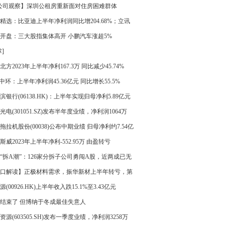
公司观察】深圳公租房重新面对住房困难群体
精选：比亚迪上半年净利润同比增204.68%；立讯
前三季度净利预增10%-20%
开盘：三大股指集体高开 小鹏汽车涨超5%
]
北方2023年上半年净利167.3万 同比减少45.74%
L中环：上半年净利润45.36亿元 同比增长55.5%
滨银行(06138.HK)：上半年实现归母净利5.89亿元
增加19%
光电(301051.SZ)发布半年度业绩，净利润1064万
同比扭亏为盈
拖拉机股份(00038)公布中期业绩 归母净利约7.54亿
同比增长29.70%
斯威2023年上半年净利-552.95万 由盈转亏
“拆A潮”：126家分拆子公司勇闯A股，近两成已无
O
口解读】正极材料需求，振华新材上半年转亏，第
度亏损1.06亿元
源(00926.HK)上半年收入跌15.1%至3.43亿元
结束了 但博纳于冬成最佳失意人
资源(603505.SH)发布一季度业绩，净利润3258万