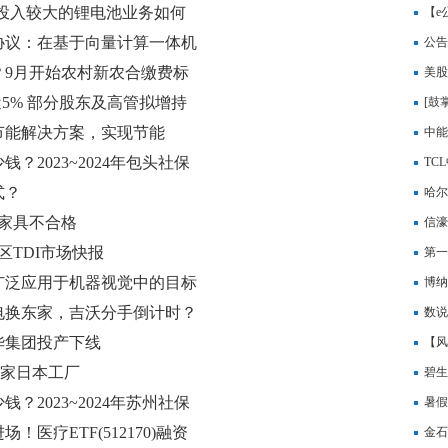
% 投入较大的锂电池业务如何
【e
协议：在基于向量计算一体机
公告
？9月开始农村新农合缴费标
精密
美股
涨近5% 部分股东及高管拟增持
[鼓掌
节能解决方案，实现节能
中能
2023~2024年包头社保
TC
式？
哈尔
家具不合格
同比
信濠
区TDI市场快报
元，
第一
广泛应用于机器视觉中的目标
元 
博纳
电换东家，吉沃分手倒计时？
数说
华集团投产下线
缘IP
【风
12家日本工厂
二季
碧生
2023~2024年苏州社保
暑假
医疗ETF(512170)融资
金石