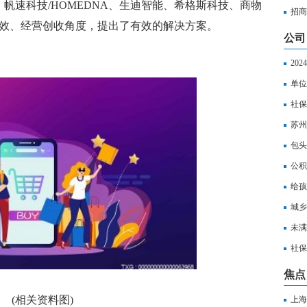
帆速科技/HOMEDNA、生迪智能、希格斯科技、商物
招商
增效、经营创收角度，提出了有效的解决方案。
公司
20
合缴
单位
社保
务实
苏州
苏州
包头
包头
公积
给孩
城乡
少？
未满
达到
社保
焦点
(相关资料图)
上海