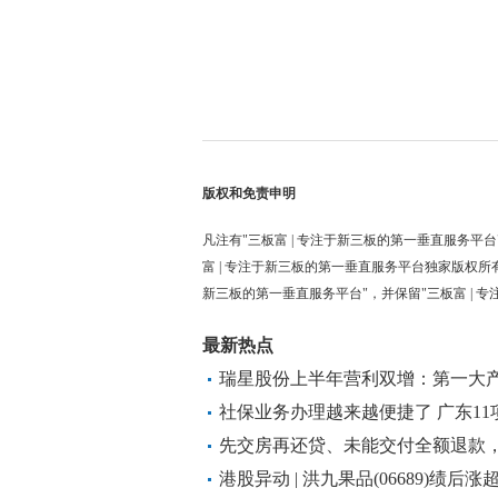
版权和免责申明
凡注有"三板富 | 专注于新三板的第一垂直服务平台
富 | 专注于新三板的第一垂直服务平台独家版权所
新三板的第一垂直服务平台"，并保留"三板富 | 
最新热点
瑞星股份上半年营利双增：第一大产
产销实力夯实发展底座
社保业务办理越来越便捷了 广东1
省通办”
先交房再还贷、未能交付全额退款
港股异动 | 洪九果品(06689)绩后