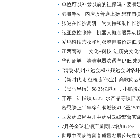
余额历史首次突破10亿元大关
单位可以补缴以前的社保吗？要满
港股异动 | 内房股普遍上扬 碧桂园(0
房贷利率即将下调
张健在长沙调研：为支持和助推长
汇聚智慧力量
弘亚数控涨停，机器人概念股异动拉升！
续反弹
爱玛科技营收净利双增但股价走低 
江西鹰潭：“文化+科技”让历史文化
华创证券：清洁电器渗透率仍低 未
“清朗·杭州亚运会和亚残运会网络
【新时代 新征程 新伟业】高歌向云
【黑马早报】58.35亿港元，小鹏
大并购案来了；董明珠怒斥员工吃
开评：沪指跌0.22% 水产品等跌幅
门店已全部关闭...
蜜思肤上半年净利润增长41%至15
况稳健
国家药监局召开中药材GAP监督实
7月份全球粗钢产量同比增加6.6%
世界中医药教育高质量发展论坛在多