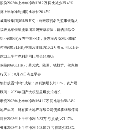
司广东广业华晶
股份2023年上半年净利126.2万 同比减少35.48%
德上半年净利润同比增长26.45%
威建设集团(06189.HK)：刘毅获提名为监事候选人
福表兄弟借融捷集团加码安华农险，能否消除公
顽疾”
铝业(00098)发布中期业绩，股东应占溢利2.606亿
同比下降15.3%
控股(00181.HK)中期营业额约1662万港元 同比上升
4%
蛇口上半年净利润同比增长14.09%
保险(06963.HK)：蔡其武、陈勇、钱毅群、侯惠胜
晓球的任职自8月28日起生效
行天下：8月29日淘金早参
银行披露“中考”成绩：净利润增长约21%，资产规
破5800亿
顾问：2023年国产大模型呈爆发式增长
泰克2023年上半年净利164.12万 同比增加58.84%
地产集团：所有恒大地产存续公司债券将继续停牌
科技2023年上半年净利-5.33万 亏损减少71.17%
餐旅2023年上半年净利-168.01万 亏损减少83.8%