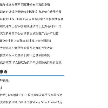
旅游业逐步复苏 商家开始布局海南市场
两市合计成交量继续小幅萎缩 市场信心遭受明显
科技创业板IPO将上会 未来业绩增长可持续性存疑
在线迎来上会审核 在线业绩增长乏力毛利率下滑
实际价格高于金价 将其当成理财产品并不划算
家IPO企业将上会审核 创业板上会公司最多
大假临近 让闲置资金获得更好的投资收益
投资者买入力度强于卖出 态度依旧谨慎
低开震荡 早盘翻红触及3100点整数关口后再度跳
推送
环保股
]
控股(06686)拟“1拆10”股份拆细及每手买卖单位更
100股已拆细股份
源投资(00007)申请作废Shinny Solar Limited法定