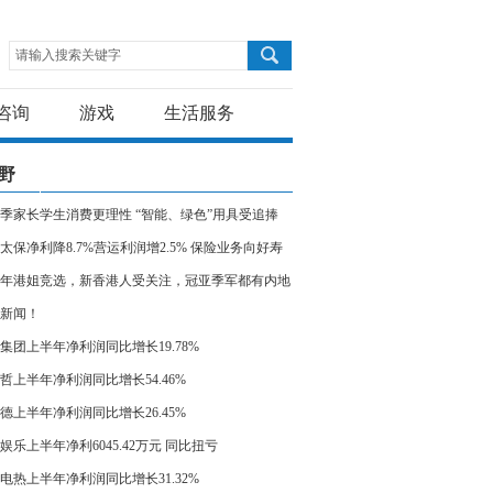
请输入搜索关键字
咨询
游戏
生活服务
野
季家长学生消费更理性 “智能、绿色”用具受追捧
太保净利降8.7%营运利润增2.5% 保险业务向好寿
业务价值增三成
23年港姐竞选，新香港人受关注，冠亚季军都有内地
新闻！
集团上半年净利润同比增长19.78%
哲上半年净利润同比增长54.46%
德上半年净利润同比增长26.45%
娱乐上半年净利6045.42万元 同比扭亏
电热上半年净利润同比增长31.32%