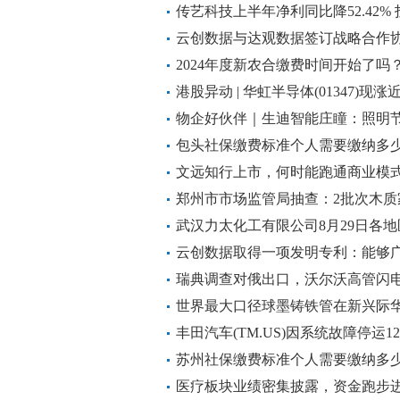
经营活动现金流持续优化
传艺科技上半年净利同比降52.42
发展受关注
云创数据与达观数据签订战略合作
的大模型等领域开展战略合作
2024年度新农合缴费时间开始了吗
准是多少？
港股异动 | 华虹半导体(01347)现
公司A股股份 盘后将发业绩
物企好伙伴｜生迪智能庄瞳：照明
50%-90%
包头社保缴费标准个人需要缴纳多少钱？
缴费多少钱一个月
文远知行上市，何时能跑通商业模
郑州市市场监管局抽查：2批次木质
武汉力太化工有限公司8月29日各地
云创数据取得一项发明专利：能够
分割场景
瑞典调查对俄出口，沃尔沃高管闪
世界最大口径球墨铸铁管在新兴际
丰田汽车(TM.US)因系统故障停运
苏州社保缴费标准个人需要缴纳多少钱？
缴费多少钱一个月
医疗板块业绩密集披露，资金跑步进场！