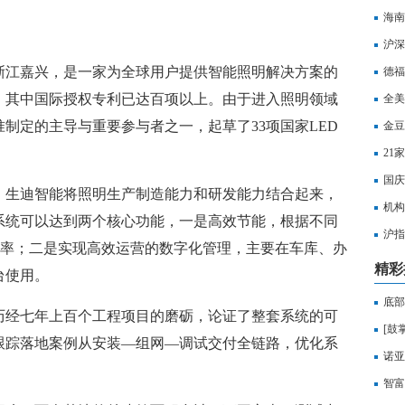
海南
沪深
在浙江嘉兴，是一家为全球用户提供智能照明解决方案的
打击
德福
，其中国际授权专利已达百项以上。由于进入照明领域
全美
制定的主导与重要参与者之一，起草了33项国家LED
金豆
21
国庆
，生迪智能将照明生产制造能力和研发能力结合起来，
机构
系统可以达到两个核心功能，一是高效节能，根据不同
沪指
节能率；二是实现高效运营的数字化管理，主要在车库、办
水
精彩
台使用。
底部
，历经七年上百个工程项目的磨砺，论证了整套系统的可
[鼓掌
跟踪落地案例从安装—组网—调试交付全链路，优化系
诺亚
改为
智富资