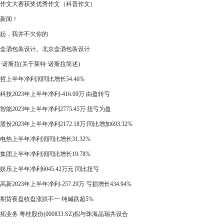
作文大赛获奖优秀作文（科普作文）
新闻！
起，我并不欠你的
盒酒包装设计。北京盒酒包装设计
·诺斯拉(关于莱特·诺斯拉简述)
哲上半年净利润同比增长54.46%
科技2023年上半年净利-416.09万 由盈转亏
智能2023年上半年净利2775.45万 扭亏为盈
股份2023年上半年净利2172.18万 同比增加693.32%
电热上半年净利润同比增长31.32%
集团上半年净利润同比增长19.78%
娱乐上半年净利6045.42万元 同比扭亏
高新2023年上半年净利-257.29万 亏损增长434.94%
期货夜盘收盘涨跌不一 纯碱跌超5%
拓业务 粤桂股份(000833.SZ)拟与珠海晶瑞共设合