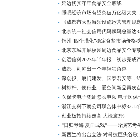
延边切实守牢食品安全底线
睡眠经济市场有望突破万亿级大关
对？
《成都市大型游乐设施运营管理规
北京统一社会信用代码赋码总量达3
锦州“四个强化”稳定食盐市场价格
北京东城开展校园周边食品安全专
创远信科2023年半年报：初步完成产
成都，刚冲出一个年轻独角兽
深创投、厦门建发、国泰君安等，组
树标杆、便行业，爱空间新品再次
医保卡电子凭证怎么申领 电子医保
浙江交科下属公司联合体中标32.1
创业板指持续走高 大涨逾3%
“日归琴海 夏自成戏”——导演艺
落幕
新西兰将出台立法 对科技巨头谷歌、