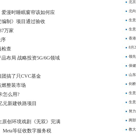
力腾
北京
北向
，爱漫时睡眠窗帘该如何应
饮料
生意
定编制》项目通过验收
生意
37万家
香港
秩序
8月
项检查
领先
品布局 战略投资5G/6G领域
丰富
保健
山东
团搞了只CVC基金
剑桥
点燃整装市场
有所
生意
卡怎么用?
延
生意
2亿元新建铁路项目
努力
两部
考生原创环境戏剧《无双》完满
教大
Meta等征收数字服务税