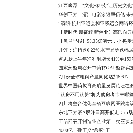
江西鹰潭：“文化+科技”让历史文化
华创证券：清洁电器渗透率仍低 未
“清朗·杭州亚运会和亚残运会网络
【新时代 新征程 新伟业】高歌向云
【黑马早报】58.35亿港元，小鹏
大并购案来了；董明珠怒斥员工吃
开评：沪指跌0.22% 水产品等跌幅
门店已全部关闭...
蜜思肤上半年净利润增长41%至15
况稳健
国家药监局召开中药材GAP监督实
7月份全球粗钢产量同比增加6.6%
世界中医药教育高质量发展论坛在多
医结合
“认房不用认贷”将为购房者带来哪些
四川将整合优化全省互联网医院建设
院”
东北证券谈A股昨日高开低走：市
工信部召开制造业企业第二次座谈会
4600亿，孙正义“杀疯”了