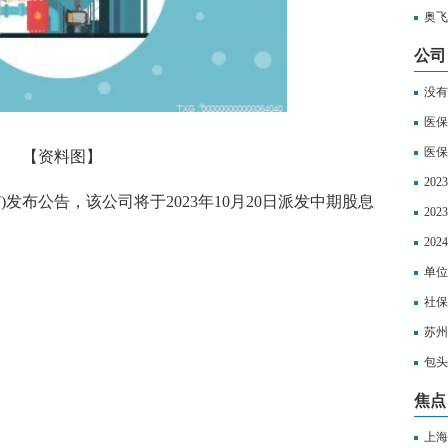
奥飞
公司
没有
医保
医保
【资料图】
20
7)发布公告，该公司将于2023年10月20日派发中期股息
人每
20
月 
20
合缴
单位
社保
务实
苏州
苏州
包头
包头
焦点
上海