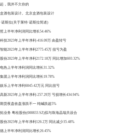
起，我并不欠你的
盒酒包装设计。北京盒酒包装设计
·诺斯拉(关于莱特·诺斯拉简述)
哲上半年净利润同比增长54.46%
科技2023年上半年净利-416.09万 由盈转亏
智能2023年上半年净利2775.45万 扭亏为盈
股份2023年上半年净利2172.18万 同比增加693.32%
电热上半年净利润同比增长31.32%
集团上半年净利润同比增长19.78%
娱乐上半年净利6045.42万元 同比扭亏
高新2023年上半年净利-257.29万 亏损增长434.94%
期货夜盘收盘涨跌不一 纯碱跌超5%
拓业务 粤桂股份(000833.SZ)拟与珠海晶瑞共设合
司广东广业华晶
股份2023年上半年净利126.2万 同比减少35.48%
德上半年净利润同比增长26.45%