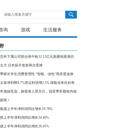
请输入搜索关键字
咨询
游戏
生活服务
野
交科下属公司联合体中标32.12亿元新建铁路项目
太大 日本探月发射再次受挫
季家长学生消费更理性 “智能、绿色”用具受追捧
太保净利降8.7%营运利润增2.5% 保险业务向好寿
业务价值增三成
23年港姐竞选，新香港人受关注，冠亚季军都有内地
新闻！
集团上半年净利润同比增长19.78%
哲上半年净利润同比增长54.46%
德上半年净利润同比增长26.45%