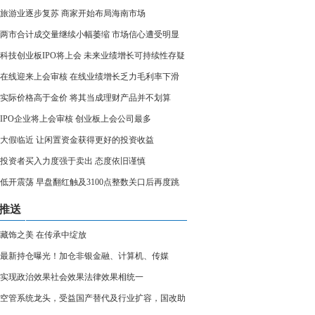
旅游业逐步复苏 商家开始布局海南市场
两市合计成交量继续小幅萎缩 市场信心遭受明显
科技创业板IPO将上会 未来业绩增长可持续性存疑
在线迎来上会审核 在线业绩增长乏力毛利率下滑
实际价格高于金价 将其当成理财产品并不划算
家IPO企业将上会审核 创业板上会公司最多
大假临近 让闲置资金获得更好的投资收益
投资者买入力度强于卖出 态度依旧谨慎
低开震荡 早盘翻红触及3100点整数关口后再度跳
推送
藏饰之美 在传承中绽放
最新持仓曝光！加仓非银金融、计算机、传媒
实现政治效果社会效果法律效果相统一
空管系统龙头，受益国产替代及行业扩容，国改助