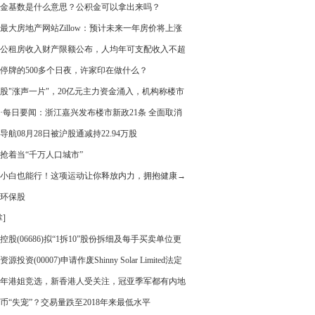
金基数是什么意思？公积金可以拿出来吗？
最大房地产网站Zillow：预计未来一年房价将上涨
%
公租房收入财产限额公布，人均年可支配收入不超
万
停牌的500多个日夜，许家印在做什么？
股"涨声一片"，20亿元主力资金涌入，机构称楼市
迎来筑底回暖
·每日要闻：浙江嘉兴发布楼市新政21条 全面取消
限售
导航08月28日被沪股通减持22.94万股
抢着当“千万人口城市”
小白也能行！这项运动让你释放内力，拥抱健康→
环保股
]
控股(06686)拟“1拆10”股份拆细及每手买卖单位更
100股已拆细股份
源投资(00007)申请作废Shinny Solar Limited法定
偿债书
23年港姐竞选，新香港人受关注，冠亚季军都有内地
币“失宠”？交易量跌至2018年来最低水平