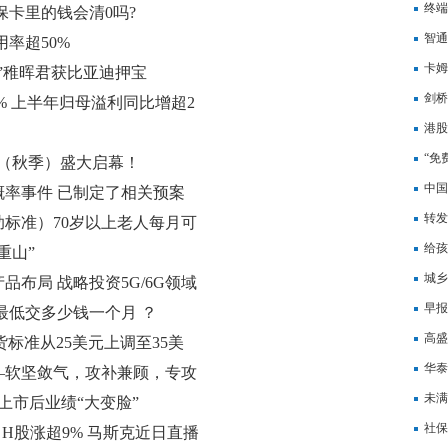
终端
保卡里的钱会清0吗?
额创
智通
用率超50%
卡姆
”稚晖君获比亚迪押宝
49
剑桥
超5% 上半年归母溢利同比增超2
年四
港股
配下
“免
23（秋季）盛大启幕！
中国
率事件 已制定了相关预案
险新
转发
补助标准）70岁以上老人每月可
给孩
重山”
城乡
品布局 战略投资5G/6G领域
少？
早报
保最低交多少钱一个月 ？
道；
高盛
货标准从25美元上调至35美
上市
水平
华泰
—软坚敛气，攻补兼顾，专攻
溢价
未满
 上市后业绩“大变脸”
达到
社保
涨停 H股涨超9% 马斯克近日直播