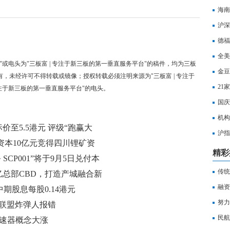
海南
沪深
打击
德福
全美
"或电头为"三板富 | 专注于新三板的第一垂直服务平台"的稿件，均为三板
金豆
有，未经许可不得转载或镜像；授权转载必须注明来源为"三板富 | 专注于
21
专注于新三板的第一垂直服务平台"的电头。
国庆
机构
至5.5港元 评级“跑赢大
沪指
下资本10亿元竞得四川锂矿资
水
精彩
务 SCP001”将于9月5日兑付本
传统
总部CBD，打造产城融合新
融资
发中期股息每股0.14港元
努力
联盟炸弹人报错
民航
减速器概念大涨