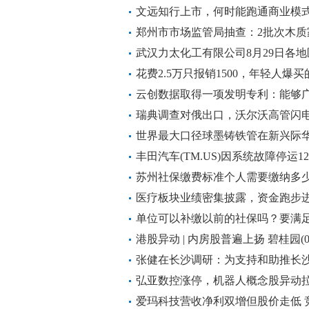
文远知行上市，何时能跑通商业模
郑州市市场监管局抽查：2批次木质
武汉力太化工有限公司8月29日各地
花费2.5万只报销1500，年轻人爆
云创数据取得一项发明专利：能够
分割场景
瑞典调查对俄出口，沃尔沃高管闪
世界最大口径球墨铸铁管在新兴际
丰田汽车(TM.US)因系统故障停运
苏州社保缴费标准个人需要缴纳多少钱？
缴费多少钱一个月
医疗板块业绩密集披露，资金跑步进场！
余额历史首次突破10亿元大关
单位可以补缴以前的社保吗？要满
港股异动 | 内房股普遍上扬 碧桂园(0
房贷利率即将下调
张健在长沙调研：为支持和助推长
汇聚智慧力量
弘亚数控涨停，机器人概念股异动拉升！
续反弹
爱玛科技营收净利双增但股价走低 