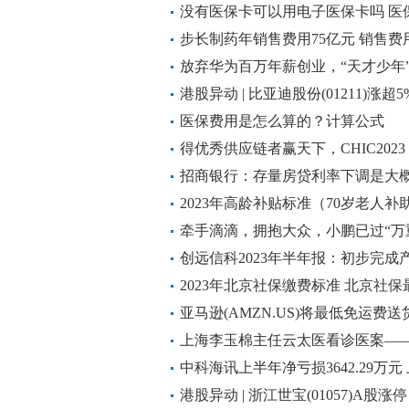
没有医保卡可以用电子医保卡吗 医
步长制药年销售费用75亿元 销售费
放弃华为百万年薪创业，“天才少年
港股异动 | 比亚迪股份(01211)涨
倍 机构看好其四季度销量增长
医保费用是怎么算的？计算公式
得优秀供应链者赢天下，CHIC20
招商银行：存量房贷利率下调是大概
2023年高龄补贴标准（70岁老人
以拿多少补贴？
牵手滴滴，拥抱大众，小鹏已过“万
创远信科2023年半年报：初步完成产
2023年北京社保缴费标准 北京社
亚马逊(AMZN.US)将最低免运费送
元
上海李玉棉主任云太医看诊医案—
肌瘤囊肿
中科海讯上半年净亏损3642.29万元
港股异动 | 浙江世宝(01057)A股