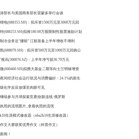
涛部长与美国商务部长雷蒙多举行会谈
锂电(688353.SH)：拟斥资1500万元至3000万元回
司股份
特(688253.SH)拟推180.00万股限制性股票激励计划
价13.60元/股
制冷业务近“腰斩” 江航装备上半年增收不增利
凯(688079.SH)：拟斥资500万元至1000万元回购公
份
Y视讯(300076.SZ)：上半年净亏损36.79万元
微(600460.SH)拟携大基金二期等向士兰明镓增资
亿元 公司将取得其控制权
夜间经济社会运行状况与消费偏好：24.1%的新生
体居住在三四线城市
级化学反应放缓至肉眼可见
继续参与月球探索竞赛|创新连线·俄罗斯
执照的流氓图片_拿着执照的流氓
a2k10生涯模式修改器（nba2k10生涯修改器）
作文大赛获奖优秀作文（科普作文）
新闻！