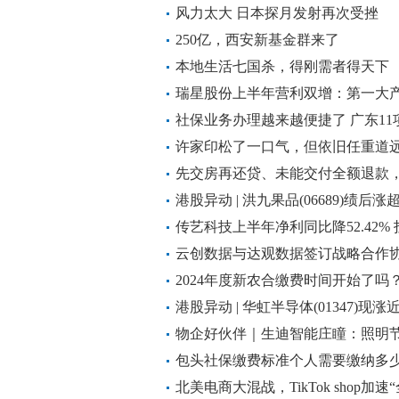
试驾新自动驾驶系统
风力太大 日本探月发射再次受挫
250亿，西安新基金群来了
本地生活七国杀，得刚需者得天下
瑞星股份上半年营利双增：第一大产
产销实力夯实发展底座
社保业务办理越来越便捷了 广东1
省通办”
许家印松了一口气，但依旧任重道
先交房再还贷、未能交付全额退款
港股异动 | 洪九果品(06689)绩后
经营活动现金流持续优化
传艺科技上半年净利同比降52.42
发展受关注
云创数据与达观数据签订战略合作
的大模型等领域开展战略合作
2024年度新农合缴费时间开始了吗
准是多少？
港股异动 | 华虹半导体(01347)现
公司A股股份 盘后将发业绩
物企好伙伴｜生迪智能庄瞳：照明
50%-90%
包头社保缴费标准个人需要缴纳多少钱？
缴费多少钱一个月
北美电商大混战，TikTok shop加速