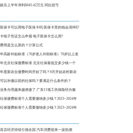
娱乐上半年净利6045.42万元 同比扭亏
医保卡可以用电子医保卡吗 医保卡里的钱会清0吗?
卡电子凭证怎么申领 电子医保卡怎么用?
费用是怎么算的？计算公式
23年高龄补贴标准（70岁老人补助标准）70岁以上老
月可以拿多少补贴？
23年北京社保缴费标准 北京社保最低交多少钱一个
？
24年度新农合缴费时间开始了吗？9月开始农村新农
费标准是多少？
可以补缴以前的社保吗？要满足什么条件的？
业务办理越来越便捷了 广东11项工伤保险经办服
现“全省通办”
社保缴费标准个人需要缴纳多少钱？2023~2024年
社保缴费多少钱一个月
社保缴费标准个人需要缴纳多少钱？2023~2024年
社保缴费多少钱一个月
首店经济持续引领全国 汽车消费迎来一波热潮