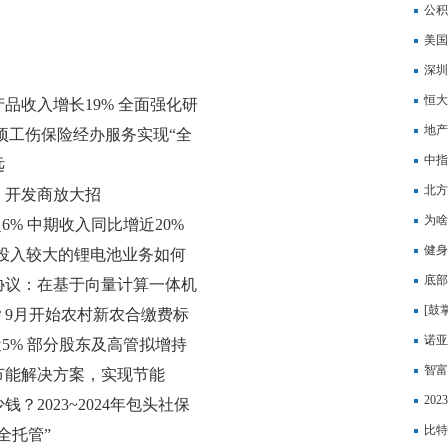
公积
美国
6.5
深圳
5.4
恒大
品收入增长19% 全面强化研
地产
1项工伤保险经办服务实现“全
有望
中指
远
限购
北方
，开发商放大招
为啥
涨超6% 中期收入同比增近20%
健身
% 投入较大的锂电池业务如何
底部
协议：在基于向量计算一体机
[鼓掌
？9月开始农村新农合缴费标
诺亚
涨近5% 部分股东及高管拟增持
改为
智富资
节能解决方案，实现节能
要求
20
2023~2024年包头社保
背景
比特
“全托管”