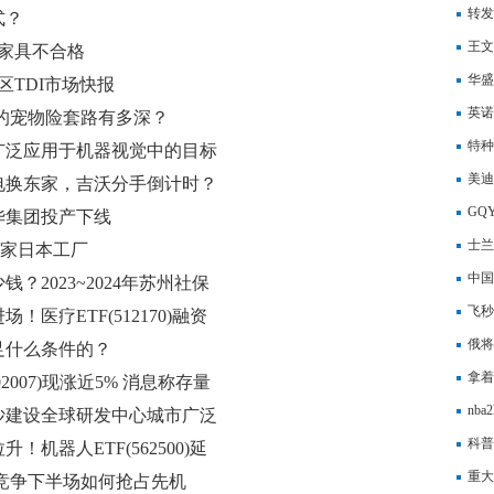
转发
式？
王文
家具不合格
华盛
区TDI市场快报
购公
英诺
买的宠物险套路有多深？
授予
特种
广泛应用于机器视觉中的目标
美迪
电换东家，吉沃分手倒计时？
司股
GQ
华集团投产下线
士兰
12家日本工厂
12
中国
2023~2024年苏州社保
代群
飞秒
医疗ETF(512170)融资
俄将
足什么条件的？
拿着
2007)现涨近5% 消息称存量
nb
沙建设全球研发中心城市广泛
科普
机器人ETF(562500)延
重大
竞争下半场如何抢占先机