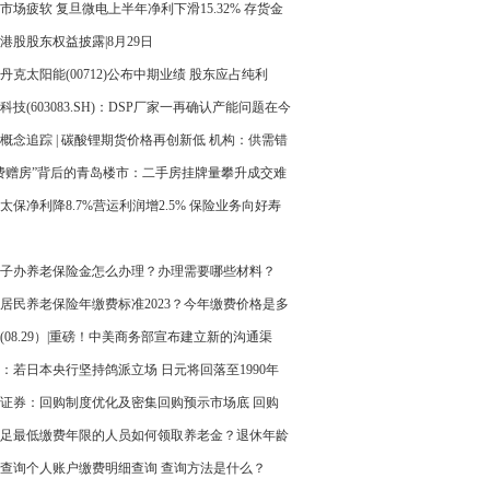
市场疲软 复旦微电上半年净利下滑15.32% 存货金
新高
港股股东权益披露|8月29日
丹克太阳能(00712)公布中期业绩 股东应占纯利
30万元 同比扭亏为盈
科技(603083.SH)：DSP厂家一再确认产能问题在今
季度或明年一季度完全解决
概念追踪 | 碳酸锂期货价格再创新低 机构：供需错
 锂价或将持续下行(附概念股)
费赠房”背后的青岛楼市：二手房挂牌量攀升成交难
太保净利降8.7%营运利润增2.5% 保险业务向好寿
业务价值增三成
子办养老保险金怎么办理？办理需要哪些材料？
居民养老保险年缴费标准2023？今年缴费价格是多
(08.29）|重磅！中美商务部宣布建立新的沟通渠
美股中概股普涨，“越南特斯拉”再创新高；超12家
：若日本央行坚持鸽派立场 日元将回落至1990年
公司终止减持
证券：回购制度优化及密集回购预示市场底 回购
率选股或有超额
足最低缴费年限的人员如何领取养老金？退休年龄
次月起养老金吗？
查询个人账户缴费明细查询 查询方法是什么？