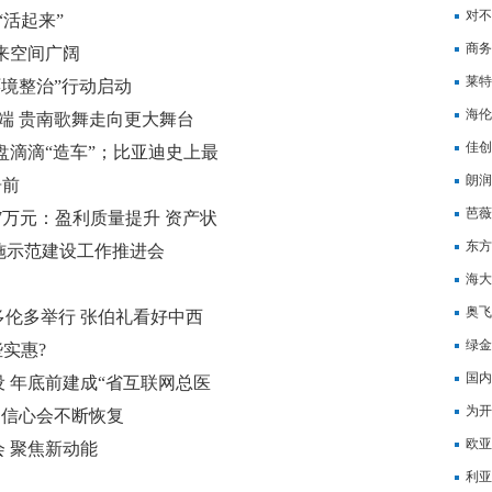
对不
“活起来”
商务
来空间广阔
莱特
环境整治”行动启动
海伦
端 贵南歌舞走向更大舞台
佳创
接盘滴滴“造车”；比亚迪史上最
朗润
着碗里看着锅里；家乐福广深
居前
芭薇
97万元：盈利质量提升 资产状
东方
施示范建设工作推进会
海大
奥飞
伦多举行 张伯礼看好中西
绿金
实惠?
国内
 年底前建成“省互联网总医
为开
场信心会不断恢复
资公
欧亚
 聚焦新动能
利亚