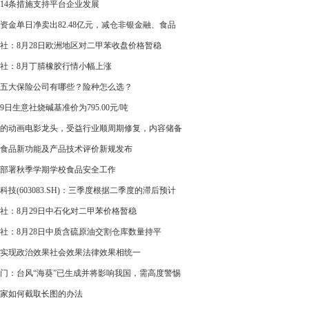
飞——8月29日研报挖矿
14条措施支持平台企业发展
资金单日净卖出82.48亿元，减仓非银金融、食品
、汽车
社：8月28日欧洲地区对二甲苯收盘价格暂稳
社：8月丁腈橡胶行情小幅上涨
五大保险公司有哪些？险种怎么选？
29日生意社烧碱基准价为795.00元/吨
的动画电影龙头，受益行业顺周期修复，内容储备
望贡献业绩弹性——8月29日研报挖矿
食品新功能及产品技术评价新规发布
部署秋季学期学校食品安全工作
科技(603083.SH)：三季度根据二季度的滞后预计
增长，但不能保证三季度本身预测的订单不再次递
社：8月29日中石化对二甲苯价格暂稳
社：8月28日中质含硫原油交割仓库数量持平
实现政治效果社会效果法律效果相统一
门：台风“海葵”已生成并将影响我国，需高度警惕
家如何截取长图的办法