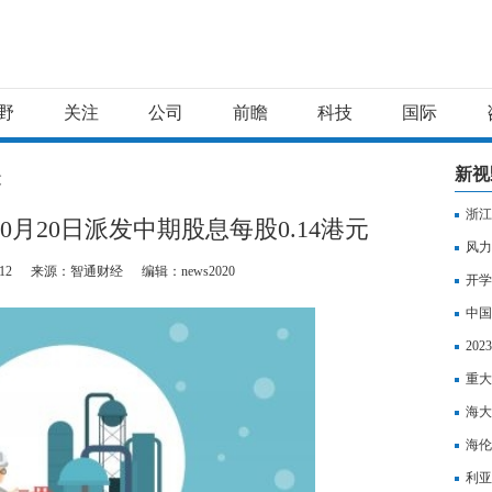
野
关注
公司
前瞻
科技
国际
新视
文
浙江
于10月20日派发中期股息每股0.14港元
风力
12
来源：智通财经
编辑：news2020
开学
中国
险新
20
背景
重大
海大
海伦
利亚