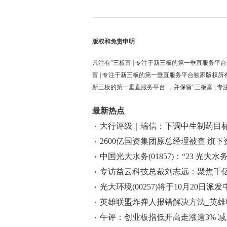
版权和免责申明
凡注有"三板富 | 专注于新三板的第一垂直服务平台
富 | 专注于新三板的第一垂直服务平台独家版权所
新三板的第一垂直服务平台"，并保留"三板富 | 
最新热点
大行评级｜瑞信：下调中生制药目标价
市”
2600亿国资集团原总经理被查 旗
源
中国光大水务(01857)：“23 光大水
息
专访益云科技总裁刘志远：聚焦千亿
地标
光大环境(00257)将于10月20日派
英雄联盟炸弹人报错解决方法_英雄
午评：创业板指低开高走涨逾3% 