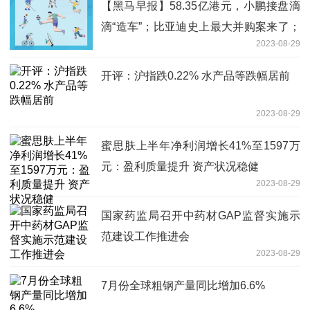
【黑马早报】58.35亿港元，小鹏接盘滴
滴“造车”；比亚迪史上最大并购案来了；
2023-08-29
董明珠怒斥员工吃着碗里看着锅里；家乐
福广深门店已全部关闭...
开评：沪指跌0.22% 水产品等跌幅居前
2023-08-29
蜜思肤上半年净利润增长41%至1597万
元：盈利质量提升 资产状况稳健
2023-08-29
国家药监局召开中药材GAP监督实施示
范建设工作推进会
2023-08-29
7月份全球粗钢产量同比增加6.6%