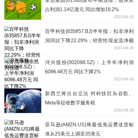
承达集团(01568)发布中期业绩，股东应
占利润1.14亿港元 同比增加18.2%
2023-08-28
百甲科技(835857.BJ)半年报：扣非净利
润同比下降22.29%；经营性现金流净额
2023-08-28
依然为负值
浔兴股份(002098.SZ)：上半年净利润
6096.48万元 同比下降2%
2023-08-28
新西兰将出台立法 对科技巨头谷歌、
Meta等征收数字服务税
2023-08-29
亚马逊(AMZN.US)将最低免运费送货标
准从25美元上调至35美元