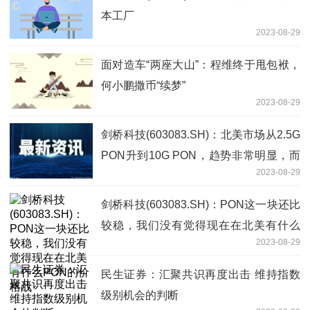
本工厂
2023-08-29
面对造车“两座大山”：程维终于甩包袱，
何小鹏撒币“续梦”
2023-08-29
剑桥科技(603083.SH)：北美市场从2.5G
PON升到10G PON，趋势非常明显，而
2023-08-29
潜在的客户也非常多
剑桥科技(603083.SH)：PON这一块还比
较稳，我们没有觉得现在在北美有什么
2023-08-29
PON的价格战
民生证券：汇聚共识再度出击 维持指数
级别机会的判断