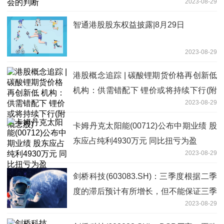
2023-08-29
智通港股股东权益披露|8月29日
2023-08-29
港股概念追踪 | 碳酸锂期货价格再创新低
机构：供需错配下 锂价或将持续下行(附
2023-08-29
概念股)
卡姆丹克太阳能(00712)公布中期业绩 股
东应占纯利4930万元 同比扭亏为盈
2023-08-29
剑桥科技(603083.SH)：三季度根据二季
度的滞后预计有所增长，但不能保证三季
2023-08-29
度本身预测的订单不再次递延