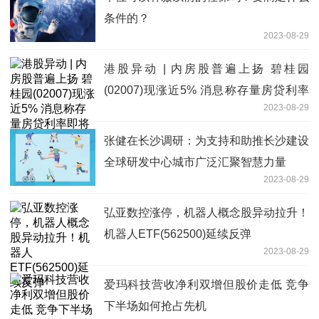
条件的？
2023-08-29
港股异动 | 内房股普遍上扬 碧桂园
(02007)现涨近5% 消息称存量房贷利率
2023-08-29
即将下调
张健在长沙调研：为支持和助推长沙建设
全球研发中心城市广泛汇聚智慧力量
2023-08-29
弘亚数控涨停，机器人概念股异动拉升！
机器人ETF(562500)延续反弹
2023-08-29
爱玛科技营收净利双增但股价走低 竞争
下半场如何抢占先机