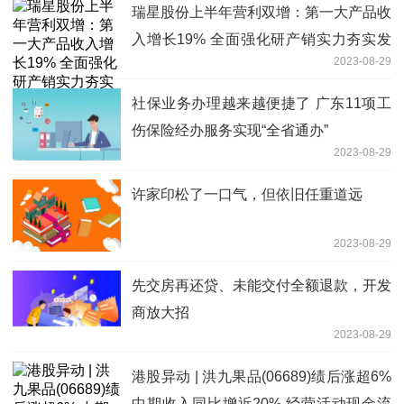
瑞星股份上半年营利双增：第一大产品收
入增长19% 全面强化研产销实力夯实发
2023-08-29
展底座
社保业务办理越来越便捷了 广东11项工
伤保险经办服务实现“全省通办”
2023-08-29
许家印松了一口气，但依旧任重道远
2023-08-29
先交房再还贷、未能交付全额退款，开发
商放大招
2023-08-29
港股异动 | 洪九果品(06689)绩后涨超6%
中期收入同比增近20% 经营活动现金流