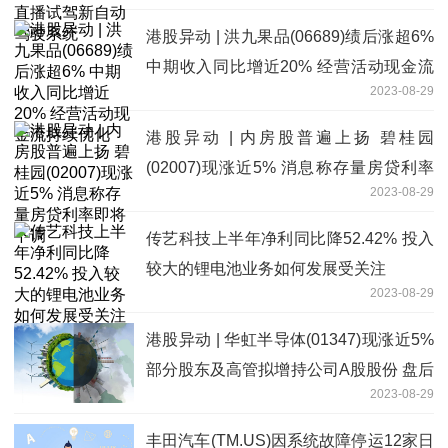
港股异动 | 洪九果品(06689)绩后涨超6%
中期收入同比增近20% 经营活动现金流
2023-08-29
持续优化
港股异动 | 内房股普遍上扬 碧桂园
(02007)现涨近5% 消息称存量房贷利率
2023-08-29
即将下调
传艺科技上半年净利同比降52.42% 投入
较大的锂电池业务如何发展受关注
2023-08-29
港股异动 | 华虹半导体(01347)现涨近5%
部分股东及高管拟增持公司A股股份 盘后
2023-08-29
将发业绩
丰田汽车(TM.US)因系统故障停运12家日