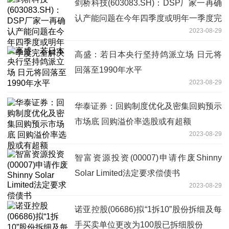
剑桥科技(603083.SH)：DSP厂家一再确
认产能问题在今年四季度或明年一季度完
2023-08-29
全解决
高盛：若日本央行坚持鸽派立场 日元将
回落至1990年水平
2023-08-29
华泰证券：回购制度优化及密集回购预示
市场底 回购溢价率选股或有超额
2023-08-29
智富资源投资(00007)申请作废Shinny
Solar Limited法定要求偿债书
2023-08-29
诺亚控股(06686)拟“1拆10”股份拆细及每
手买卖单位更改为100股已拆细股份