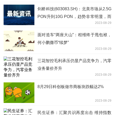
剑桥科技(603083.SH)：北美市场从2.5G
PON升到10G PON，趋势非常明显，而
2023-08-29
潜在的客户也非常多
面对造车“两座大山”：程维终于甩包袱，
何小鹏撒币“续梦”
2023-08-29
三花智控毛利承压仍显产品竞争力，汽零
业务量价齐升
2023-08-29
8月29日科创板做市商板块跌幅达2%
2023-08-29
民生证券：汇聚共识再度出击 维持指数