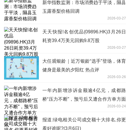
新华指数监测：市场消费趋于平淡，隰县
玉露香梨价格回调
2026-03-27
天天快报!名创优品(09896.HK)3月26日
耗资39.4万美元回购9.8万股
2026-03-27
大任观银龄｜近万银龄“选手”登场，体育
健身是最美的夕阳红 热点评
2026-03-26
一年内新增涉诉金额逾4亿元，成都路
桥“压力不断”，预亏后又遭合作方单方面
2026-03-24
终止合同 微资讯
报道:绿电相关公司成交额十大排名,你更
看好谁呢?(3月6日)