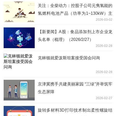
关注：全柴动力：控股子公司元隽氢能的
氢燃料电池产品（功率为1~130kW）主
2026-03-02
要适用于交通、叉车、储能等领域
【新要闻】A股：食品添加剂上市企业龙
头名单（梳理）（2026/2/27）
2026-02-28
克林顿就爱泼斯坦案接受国会问询
2026-02-28
京津冀携手共建美丽家园 “三绿”并举筑牢
生态屏障
2026-02-27
旋转多材料3D打印技术制出柔性螺旋结