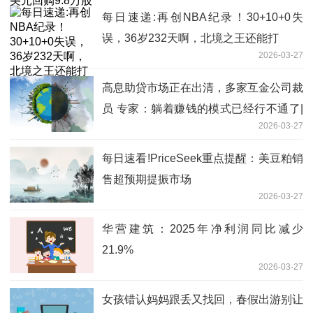
每日速递:再创NBA纪录！30+10+0失
误，36岁232天啊，北境之王还能打
2026-03-27
高息助贷市场正在出清，多家互金公司裁
员 专家：躺着赚钱的模式已经行不通了|
2026-03-27
滚动
每日速看!PriceSeek重点提醒：美豆粕销
售超预期提振市场
2026-03-27
华营建筑：2025年净利润同比减少
21.9%
2026-03-27
女孩错认妈妈跟丢又找回，春假出游别让