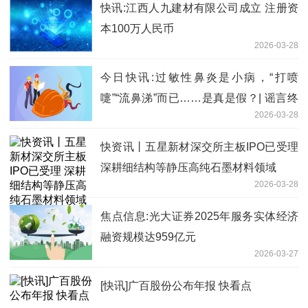
快讯:江西人九建材有限公司成立 注册资
本100万人民币
2026-03-28
今日快讯:过敏性鼻炎是小病，“打喷
嚏”“流鼻涕”而已……是真是假？| 谣言终
2026-03-28
结站
快资讯丨五星新材深交所主板IPO已受理
深耕细结构等静压高纯石墨材料领域
2026-03-28
焦点信息:光大证券2025年服务实体经济
融资规模达959亿元
2026-03-27
[快讯]广百股份公布年报 快看点