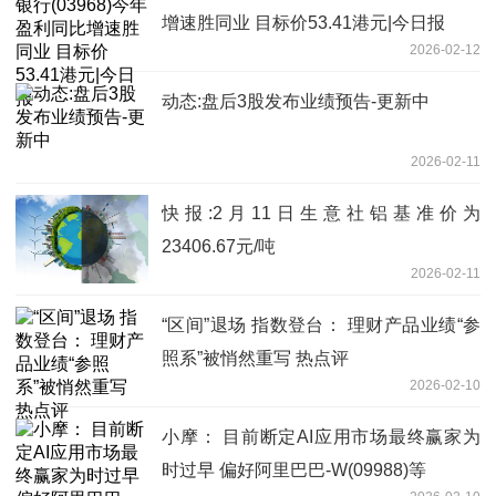
增速胜同业 目标价53.41港元|今日报
2026-02-12
动态:盘后3股发布业绩预告-更新中
2026-02-11
快报:2月11日生意社铝基准价为
23406.67元/吨
2026-02-11
“区间”退场 指数登台： 理财产品业绩“参
照系”被悄然重写 热点评
2026-02-10
小摩： 目前断定AI应用市场最终赢家为
时过早 偏好阿里巴巴-W(09988)等