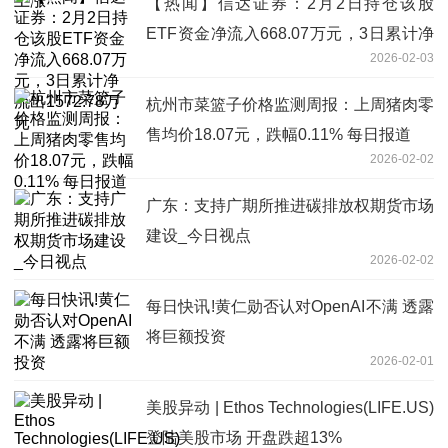
【热闻】信达证券：2月2日持仓该股
ETF资金净流入668.07万元，3日累计净
2026-02-03
流出1572.78万元
杭州市菜篮子价格监测周报：上周猪肉零
售均价18.07元，跌幅0.11% 每日报道
2026-02-02
广东：支持广期所推进碳排放权期货市场
建设_今日视点
2026-02-02
每日快讯!黄仁勋否认对OpenAI不满 透露
将巨额投资
2026-02-01
美股异动 | Ethos Technologies(LIFE.US)
登陆美股市场 开盘跌超13%