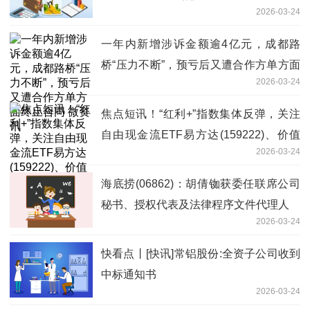
2026-03-24
一年内新增涉诉金额逾4亿元，成都路
桥“压力不断”，预亏后又遭合作方单方面
2026-03-24
终止合同 微资讯
焦点短讯！“红利+”指数集体反弹，关注
自由现金流ETF易方达(159222)、价值
2026-03-24
ETF易方达(159263)投资价值
海底捞(06862)：胡倩铷获委任联席公司
秘书、授权代表及法律程序文件代理人
2026-03-24
快看点丨[快讯]常铝股份:全资子公司收到
中标通知书
2026-03-24