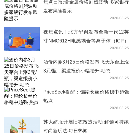
焦点日报:贵金属价格剧烈波动 多家银行
发布风险提示
2026-03-25
视焦点讯！北方华创发布全新一代12英
寸NMC612H电感耦合等离子体（ICP）
2026-03-25
刻蚀设备
酒价内参3月25日价格发布 飞天茅台上涨
3元/瓶，渠道报价小幅抬升-动态
2026-03-25
PriceSeek提醒：锦纶长丝价格稳中趋强
热点
2026-03-25
苏大纺服开展旧衣改造活动 解锁可持续
时尚新玩法-每日热闻