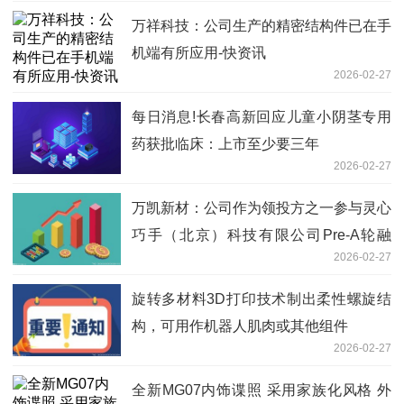
万祥科技：公司生产的精密结构件已在手
机端有所应用-快资讯
2026-02-27
每日消息!长春高新回应儿童小阴茎专用
药获批临床：上市至少要三年
2026-02-27
万凯新材：公司作为领投方之一参与灵心
巧手（北京）科技有限公司Pre-A轮融
2026-02-27
资，其经过多轮融资后，目前公司及子公
司凯普奇合计持股比例约4.58%
旋转多材料3D打印技术制出柔性螺旋结
构，可用作机器人肌肉或其他组件
2026-02-27
全新MG07内饰谍照 采用家族化风格 外