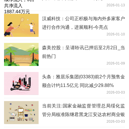
2026-01-13
汉威科技：公司正积极与海内外多家客户
进行合作沟通，进展顺利-今亮点
2026-01-10
森美控股：呈请聆讯已押后至2月2日_当
前热门
2026-01-09
头条：雅居乐集团(03383)前2个月预售金
额合计约11.5亿元 同比减少29.88%
2026-03-03
当前关注:国家金融监督管理总局绥化监
管分局核准陈继君黑龙江安达农村商业银
2026-03-03
行股份有限公司董事