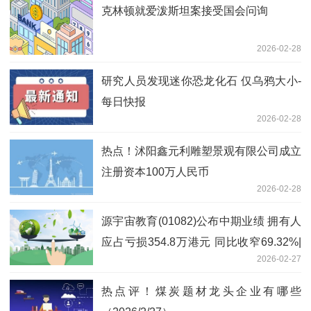
克林顿就爱泼斯坦案接受国会问询
2026-02-28
研究人员发现迷你恐龙化石 仅乌鸦大小-
每日快报
2026-02-28
热点！沭阳鑫元利雕塑景观有限公司成立
注册资本100万人民币
2026-02-28
源宇宙教育(01082)公布中期业绩 拥有人
应占亏损354.8万港元 同比收窄69.32%|
2026-02-27
快消息
热点评！煤炭题材龙头企业有哪些