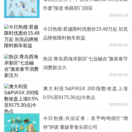
作废”报道 铁路部门回应
2026-02-26
今日热搜:君越限时优惠价15.49万起 别克
品牌推限时购车权益
2026-02-26
热议:青岛西海岸新区“七业融合”激发春节
消费新活力
2026-02-26
澳大利亚S&P/ASX 200指数收盘上涨
0.5%至9175.30点|今热点
2026-02-26
今日热搜:兴业证券：首予鸣鸣很忙“增
持”评级 量贩零食头部公司