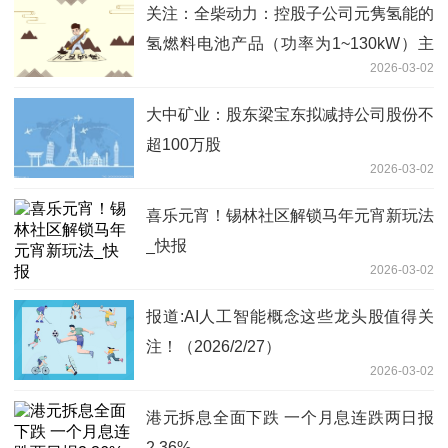
关注：全柴动力：控股子公司元隽氢能的
氢燃料电池产品（功率为1~130kW）主
2026-03-02
要适用于交通、叉车、储能等领域
大中矿业：股东梁宝东拟减持公司股份不
超100万股
2026-03-02
喜乐元宵！锡林社区解锁马年元宵新玩法
_快报
2026-03-02
报道:AI人工智能概念这些龙头股值得关
注！（2026/2/27）
2026-03-02
港元拆息全面下跌 一个月息连跌两日报
2.36%