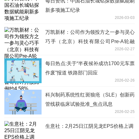
每日资讯：中国石油长城钻探数据赋能刷
新多项施工纪录
2026-03-03
万凯新材：公司作为领投方之一参与灵心
巧手（北京）科技有限公司Pre-A轮融
2026-02-27
资，其经过多轮融资后，目前公司及子公
司凯普奇合计持股比例约4.58%
每日热点:关于“半夜候补成功1700元车票
作废”报道 铁路部门回应
2026-02-26
科兴制药系统性红斑狼疮（SLE）创新药
管线获临床试验批准_焦点讯息
2026-02-25
生意社：2月25日江阴见龙EPS价格上调