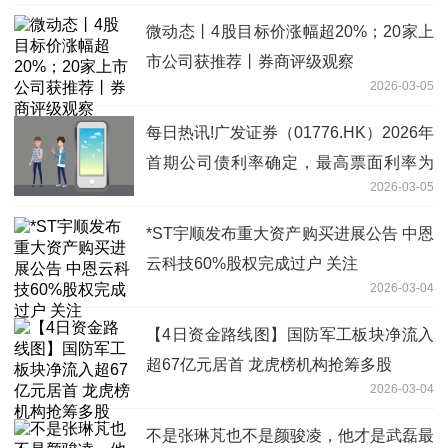
微动态丨4股目标价涨幅超20%；20家上
市公司获推荐丨券商评级观察
2026-03-05
每日热讯!广发证券（01776.HK）2026年
首期公司债利率确定，最高票面利率为
2026-03-05
1.94%
*ST宇顺发布重大资产购买进展公告 中恩
云科技60%股权完成过户 关注
2026-03-04
【4日资金路线图】国防军工板块净流入
超67亿元居首 龙虎榜机构抢筹多股
2026-03-04
不是张琳芃也不是颜骏凌，他才是武磊最