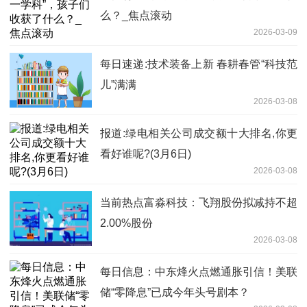
么？_焦点滚动
2026-03-09
每日速递:技术装备上新 春耕春管“科技范
儿”满满
2026-03-08
报道:绿电相关公司成交额十大排名,你更
看好谁呢?(3月6日)
2026-03-08
当前热点富淼科技：飞翔股份拟减持不超
2.00%股份
2026-03-08
每日信息：中东烽火点燃通胀引信！美联
储“零降息”已成今年头号剧本？