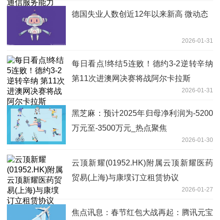
德国失业人数创近12年以来新高 微动态
2026-01-31
每日看点!终结5连败！德约3-2逆转辛纳
第11次进澳网决赛将战阿尔卡拉斯
2026-01-31
黑芝麻：预计2025年归母净利润为-5200
万元至-3500万元_热点聚焦
2026-01-30
云顶新耀(01952.HK)附属云顶新耀医药
贸易(上海)与康墣订立租赁协议
2026-01-27
焦点讯息：春节红包大战再起：腾讯元宝