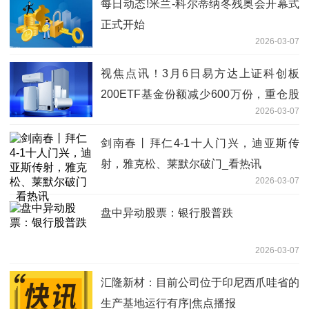
每日动态!米兰-科尔蒂纳冬残奥会开幕式
正式开始
2026-03-07
视焦点讯！3月6日易方达上证科创板
200ETF基金份额减少600万份，重仓股
2026-03-07
臻镭科技、精智达、长光华芯
剑南春丨拜仁4-1十人门兴，迪亚斯传
射，雅克松、莱默尔破门_看热讯
2026-03-07
盘中异动股票：银行股普跌
2026-03-07
汇隆新材：目前公司位于印尼西爪哇省的
生产基地运行有序|焦点播报