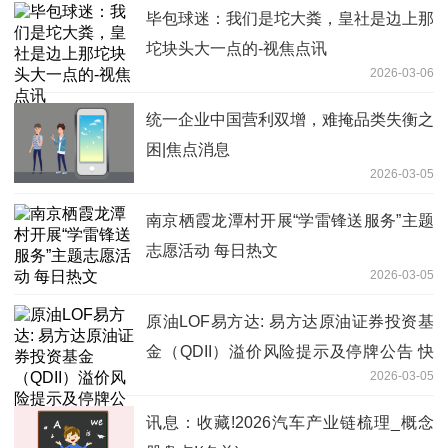
毕包球迷：我们是坨大粪，皇社是边上那
坨块头大一点的-视焦点讯
2026-03-06
统一企业中国营利双增，难掩品类失衡之
困|焦点消息
2026-03-05
南京栖霞龙潭村开展“学雷锋送服务”主题
志愿活动 每日热文
2026-03-05
原油LOF易方达: 易方达原油证券投资基
金（QDII）溢价风险提示及停牌公告 快
2026-03-05
播
讯息：收藏!2026汽车产业链梳理_概念