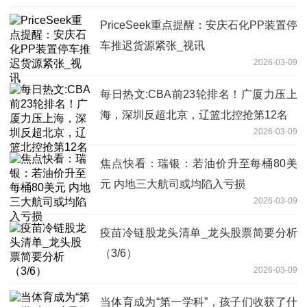
PriceSeek重点提醒：安庆石化PP装置停
车推迟货源紧张_视讯
2026-03-09
每日热文:CBA前23轮排名！广厦力压上
海，深圳反超北京，辽篮北控抢第12名
2026-03-09
焦点快看：瑞银：若油价升至每桶80美
元 内地三大航司或均陷入亏损
2026-03-09
疫苗冷链股龙头清单_龙头股票简要分析
（3/6）
2026-03-09
当体育成为“第一学科”，孩子们收获了什