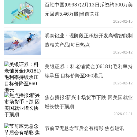
百胜中国(09987)2月13日斥资约300万美
元回购5.46万股|当前关注
2026-02-15
明泰铝业：现阶段正积极开发高端智能制
造相关产品|每日热点
2026-02-12
美银证券：料老铺黄金(06181)毛利率持
续承压 目标价降至860港元
2026-02-12
焦点播报:新兴市场货币下跌 因美国就业
增长快于预期
2026-02-11
节前应无悬念节后会有精彩 焦点短讯