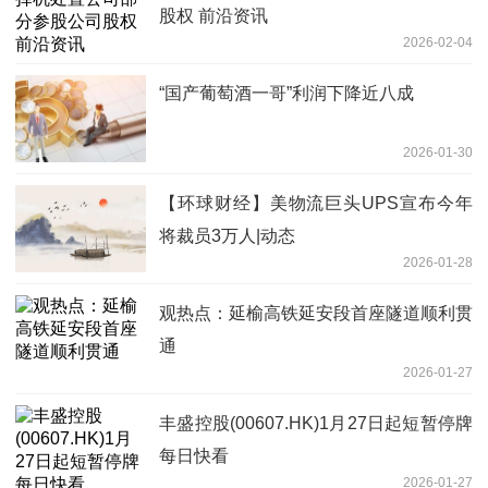
股权 前沿资讯
2026-02-04
“国产葡萄酒一哥”利润下降近八成
2026-01-30
【环球财经】美物流巨头UPS宣布今年
将裁员3万人|动态
2026-01-28
观热点：延榆高铁延安段首座隧道顺利贯
通
2026-01-27
丰盛控股(00607.HK)1月27日起短暂停牌
每日快看
2026-01-27