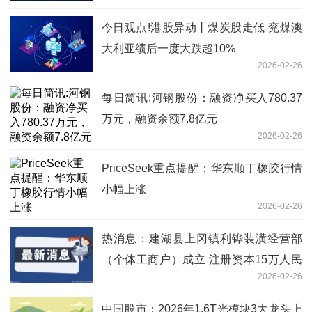
今日观点!港股异动丨煤炭股走低 兖煤澳
大利亚绩后一度大跌超10%
2026-02-26
每日简讯:河钢股份：融资净买入780.37
万元，融资余额7.8亿元
2026-02-26
PriceSeek重点提醒：华东顺丁橡胶行情
小幅上涨
2026-02-26
热消息：建湖县上冈镇利铧装潢经营部
（个体工商户）成立 注册资本15万人民
2026-02-26
币
中国股市：2026年1.6T光模块3大龙头上