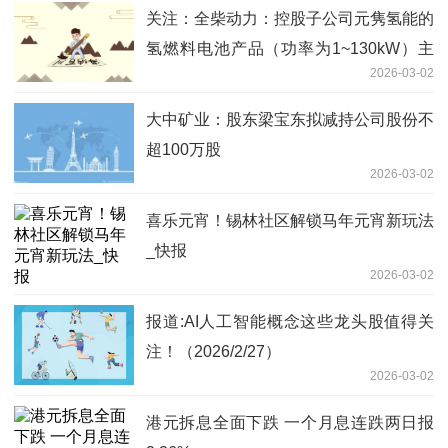
关注：全柴动力：控股子公司元隽氢能的
氢燃料电池产品（功率为1~130kW）主
2026-03-02
要适用于交通、叉车、储能等领域
大中矿业：股东梁宝东拟减持公司股份不
超100万股
2026-03-02
喜乐元宵！锡林社区解锁马年元宵新玩法
_快报
2026-03-02
报道:AI人工智能概念这些龙头股值得关
注！（2026/2/27）
2026-03-02
港元拆息全面下跌 一个月息连跌两日报