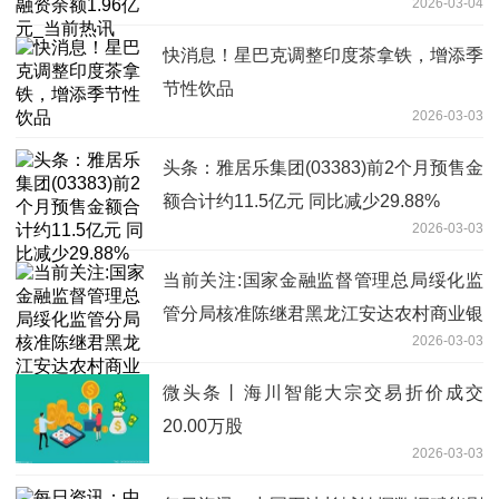
2026-03-04
快消息！星巴克调整印度茶拿铁，增添季
节性饮品
2026-03-03
头条：雅居乐集团(03383)前2个月预售金
额合计约11.5亿元 同比减少29.88%
2026-03-03
当前关注:国家金融监督管理总局绥化监
管分局核准陈继君黑龙江安达农村商业银
2026-03-03
行股份有限公司董事
微头条丨海川智能大宗交易折价成交
20.00万股
2026-03-03