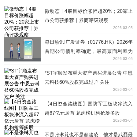
微动态丨4股目标价涨幅超20%；20家上
市公司获推荐丨券商评级观察
2026-03-05
每日热讯!广发证券（01776.HK）2026年
首期公司债利率确定，最高票面利率为
2026-03-05
1.94%
*ST宇顺发布重大资产购买进展公告 中恩
云科技60%股权完成过户 关注
2026-03-04
【4日资金路线图】国防军工板块净流入
超67亿元居首 龙虎榜机构抢筹多股
2026-03-04
不是张琳芃也不是颜骏凌，他才是武磊最