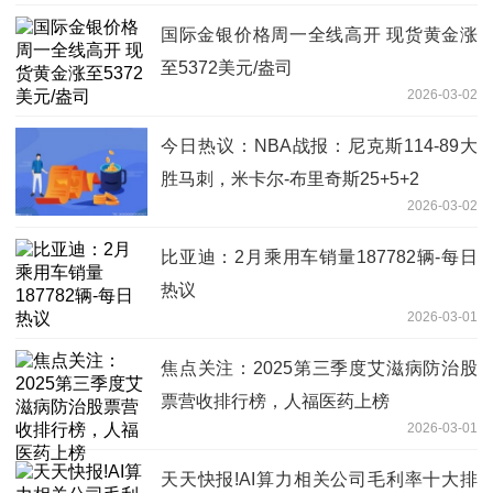
国际金银价格周一全线高开 现货黄金涨
至5372美元/盎司
2026-03-02
今日热议：NBA战报：尼克斯114-89大
胜马刺，米卡尔-布里奇斯25+5+2
2026-03-02
比亚迪：2月乘用车销量187782辆-每日
热议
2026-03-01
焦点关注：2025第三季度艾滋病防治股
票营收排行榜，人福医药上榜
2026-03-01
天天快报!AI算力相关公司毛利率十大排