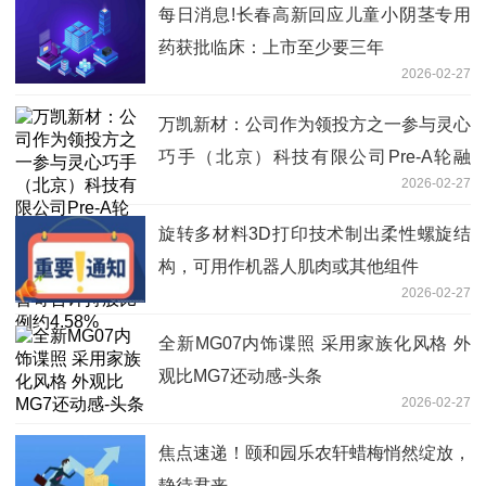
每日消息!长春高新回应儿童小阴茎专用
药获批临床：上市至少要三年
2026-02-27
万凯新材：公司作为领投方之一参与灵心
巧手（北京）科技有限公司Pre-A轮融
2026-02-27
资，其经过多轮融资后，目前公司及子公
司凯普奇合计持股比例约4.58%
旋转多材料3D打印技术制出柔性螺旋结
构，可用作机器人肌肉或其他组件
2026-02-27
全新MG07内饰谍照 采用家族化风格 外
观比MG7还动感-头条
2026-02-27
焦点速递！颐和园乐农轩蜡梅悄然绽放，
静待君来