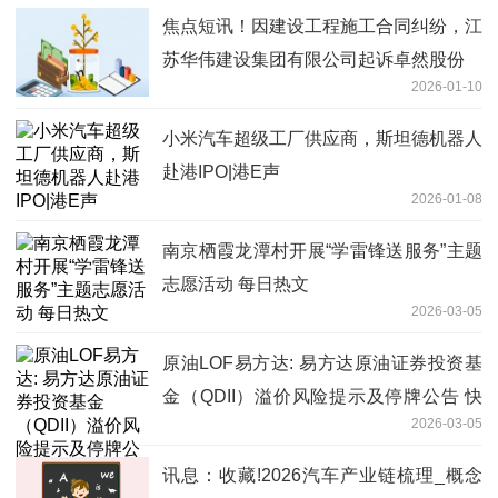
焦点短讯！因建设工程施工合同纠纷，江
苏华伟建设集团有限公司起诉卓然股份
2026-01-10
小米汽车超级工厂供应商，斯坦德机器人
赴港IPO|港E声
2026-01-08
南京栖霞龙潭村开展“学雷锋送服务”主题
志愿活动 每日热文
2026-03-05
原油LOF易方达: 易方达原油证券投资基
金（QDII）溢价风险提示及停牌公告 快
2026-03-05
播
讯息：收藏!2026汽车产业链梳理_概念