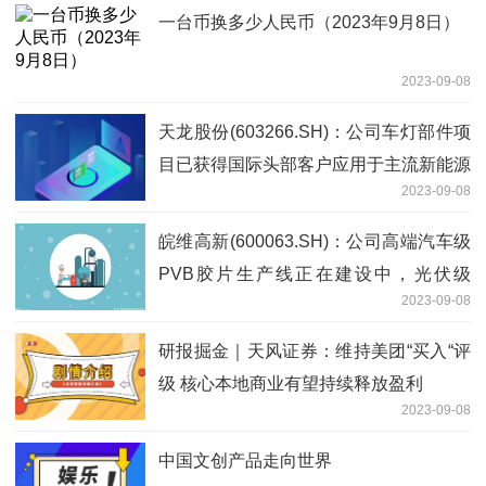
一台币换多少人民币（2023年9月8日）
2023-09-08
天龙股份(603266.SH)：公司车灯部件项
目已获得国际头部客户应用于主流新能源
2023-09-08
汽车车灯部件项目定点，今年7月份开始
已量产
皖维高新(600063.SH)：公司高端汽车级
PVB胶片生产线正在建设中，光伏级
2023-09-08
PVB胶片处于送样认证、市场推广阶段
研报掘金｜天风证券：维持美团“买入“评
级 核心本地商业有望持续释放盈利
2023-09-08
中国文创产品走向世界