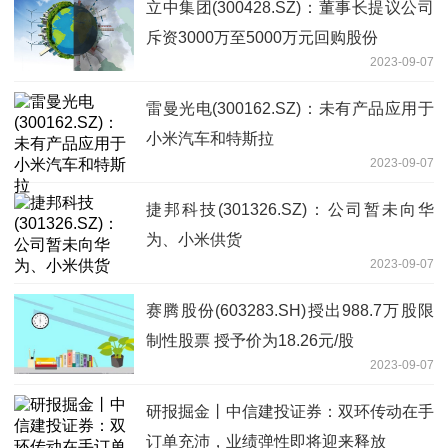
立中集团(300428.SZ)：董事长提议公司
斥资3000万至5000万元回购股份
2023-09-07
雷曼光电(300162.SZ)：未有产品应用于
小米汽车和特斯拉
2023-09-07
捷邦科技(301326.SZ)：公司暂未向华
为、小米供货
2023-09-07
赛腾股份(603283.SH)授出988.7万股限
制性股票 授予价为18.26元/股
2023-09-07
研报掘金丨中信建投证券：双环传动在手
订单充沛，业绩弹性即将迎来释放