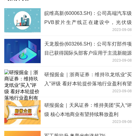
皖维高新(600063.SH)：公司高端汽车级
PVB胶片生产线正在建设中，光伏级
2023-09-08
PVB胶片处于送样认证、市场推广阶段
天龙股份(603266.SH)：公司车灯部件项
目已获得国际头部客户应用于主流新能源
2023-09-08
汽车车灯部件项目定点，今年7月份开始
已量产
研报掘金｜浙商证券：维持玖龙纸业“买
入”评级 看好本轮提价落地行业盈利有望
2023-09-08
上行
研报掘金｜天风证券：维持美团“买入“评
级 核心本地商业有望持续释放盈利
2023-09-08
军工股拉升 奥普光电涨超7%