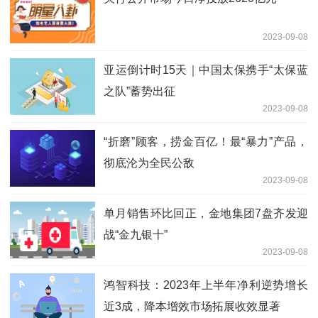
2023-09-08
亚运倒计时15天｜中国太保携手“太保蓝
之队”蓄势出征
2023-09-08
“折磨”顾客，捞金百亿！最“暴力”产品，
彻底沦为全民公敌
2023-09-08
单月销售环比回正，金地集团7盘齐发迎
战“金九银十”
2023-09-08
鸿智科技：2023年上半年净利逆势增长
近3成，降本增效市场拓展收效显著