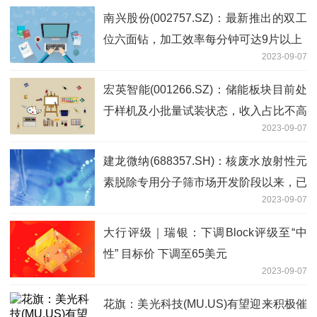
南兴股份(002757.SZ)：最新推出的双工
位六面钻，加工效率每分钟可达9片以上
2023-09-07
宏英智能(001266.SZ)：储能板块目前处
于样机及小批量试装状态，收入占比不高
2023-09-07
建龙微纳(688357.SH)：核废水放射性元
素脱除专用分子筛市场开发阶段以来，已
2023-09-07
产生少量销售，目前尚处于市场拓展阶段
大行评级｜瑞银：下调Block评级至“中
性” 目标价 下调至65美元
2023-09-07
花旗：美光科技(MU.US)有望迎来积极催