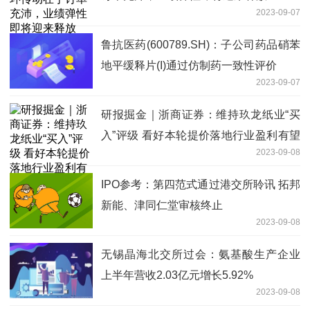
2023-09-07
鲁抗医药(600789.SH)：子公司药品硝苯
地平缓释片(I)通过仿制药一致性评价
2023-09-07
研报掘金｜浙商证券：维持玖龙纸业“买
入”评级 看好本轮提价落地行业盈利有望
2023-09-08
上行
IPO参考：第四范式通过港交所聆讯 拓邦
新能、津同仁堂审核终止
2023-09-08
无锡晶海北交所过会：氨基酸生产企业
上半年营收2.03亿元增长5.92%
2023-09-08