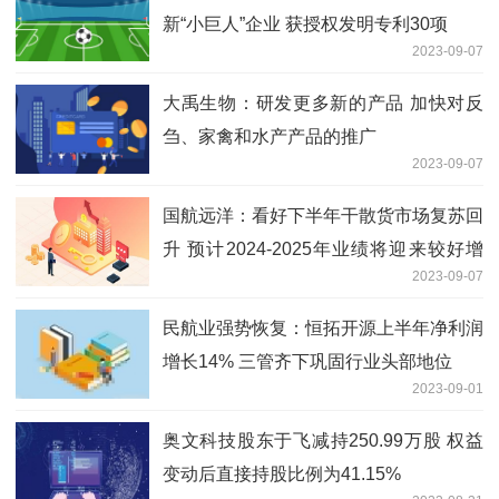
新“小巨人”企业 获授权发明专利30项
2023-09-07
大禹生物：研发更多新的产品 加快对反
刍、家禽和水产产品的推广
2023-09-07
国航远洋：看好下半年干散货市场复苏回
升 预计2024-2025年业绩将迎来较好增
2023-09-07
长
民航业强势恢复：恒拓开源上半年净利润
增长14% 三管齐下巩固行业头部地位
2023-09-01
奥文科技股东于飞减持250.99万股 权益
变动后直接持股比例为41.15%