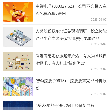
中颖电子(300327.SZ)：公司不会投入在
AI的核心算力部件
2023-09-07
方盛股份获东北证券现场调研：设立储能
产品生产专线 开始批量交付氢能产品
2023-09-07
香港高息定存掀起开户热：有人为省钱夜
宿网吧，有人盯上“新客优惠”
2023-09-07
智勤控股(09913)：控股股东完成出售股
份
2023-09-07
“爱达·魔都号”开启完工验证新航程