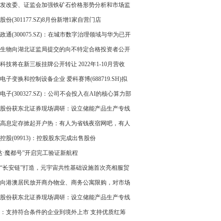
利254.18万
发改委、证监会加强铁矿石价格形势分析和市场监
股份(301177.SZ)8月份新增1家自营门店
政通(300075.SZ)：在城市数字治理领域与华为已开
面合作
生物向湖北证监局提交的向不特定合格投资者公开
股票并在北京证券交易所上市辅导备案材料已受理
科技将在新三板挂牌公开转让 2022年1-10月营收
1.01万
电子变换和控制设备企业 爱科赛博(688719.SH)拟
公开发行2062万股
电子(300327.SZ)：公司不会投入在AI的核心算力部
股份获东北证券现场调研：设立储能产品生产专线
批量交付氢能产品
高息定存掀起开户热：有人为省钱夜宿网吧，有人
“新客优惠”
控股(09913)：控股股东完成出售股份
达·魔都号”开启完工验证新航程
“长安链”打造，元宇宙共性基础设施首次亮相服贸
向港澳居民放开商办物业、商务公寓限购，对市场
几何？
股份获东北证券现场调研：设立储能产品生产专线
批量交付氢能产品
：支持符合条件的企业到境外上市 支持优质红筹