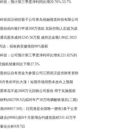
科技：预计第三季度净利同比增20.76%-53.7%
科技拟注销控股子公司青岛祝融视觉科技有限公司
股份拟向银行申请200万借款 实际控制人彭超为该
款提供连带责任保证担保
通讯股东减持2245.56万股 减持总金额1.86亿 2023
半年公司净利2300.63万
T同达：拟收购安徽墙煌90%股权
科技：公司预计第三季度净利环比增长221.82%到
.59%
挖掘机销量同比下降27.5%
股份以自有资金为参股公司江西前汉提供财务资助
金额为500万
8月售价环比大涨！短期市场弱势未改向上预期
爱将花不超2600万元回购公司股份 用于实施股权
或员工持股计划
材料(002709.SZ)拟对年产30万吨磷酸铁项目(二期)
投资
港(600017.SH)：日照港是全国唯一拥有2条千公里
铁路干线的港口
建业(09982)前8个月新增合约建筑面积531.42万平
 同比增加312.0%
量化分析9月7日