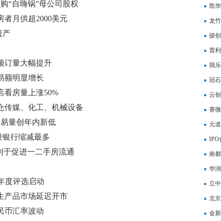
购“自嗨锅”母公司股权
企业
凯华
者月供超2000美元
购成
龙竹
遗产
界5
骏创
普利
预订量大幅提升
我乐
易额明显增长
冠石
看房量上涨50%
为手
云创
减仓传媒、化工、机械设备
作方
赛微
交易量创年内新低
项业
元道
设银行缩减最多
IP
 利于促进一二手房流通
终止
南都
成项
华润
量年度评选启动
立中
生产品市场延迟开市
50
北京
民币汇率波动
定首
金新