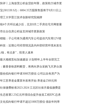
快评丨上海放宽公积金贷款年限，政策助力城市更
宝(301339.SZ)：6004.35万股限售股将于9月11日上
通 占总股本14.75%
理工大学晋江技术创新研究院揭牌
续4个月环比减少后，北京8月二手房住宅月网签量
环比增加
市出台住房公积金支持城市更新政策
锂能：子公司将为通用汽车公司提供汽车用12V锂
系统
科技：近期公司经营情况及内外部经营环境未发生
变化
上钱，有点多”，投资人速来
最大规模泵站加速建设 计划明年上半年全部完工
：酱香拿铁原料断货，将再向茅台采购飞天茅台酒
股份拟向银行申请3000万授信 公司以自有房产为
融资作为抵押物
23年江苏养老金重算补发将开始 养老金2500元和
00元补发多少？
社保缴费标准2023-2024 江北区社保月最低缴费是
（附数据）
生态签署2.25亿元环境综合提升改造工程EPC总承
同
文化拟向银行申请不超过1000万授信 借款年利率