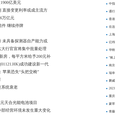
1900亿美元
中指
 直接变更利率或成主流方
新
通行
.6万亿元
市流
香港
信件 继续停牌
在连
迎来
上海
 未具备探测器自产能力或
亿纬
六大行官宣将集中批量处理
电池
华映
新房，每平方米给予200元补
重大
“账
1121.HK)成功建设新一代
南京
产线
：苹果恐失“头把交椅”
瑞幸
房
鹏威
疫系统衰老
此次
20
65
重庆
亿元天合光能电池项目
多少
蒙草
外部经营环境未发生重大变化
包合
青藤