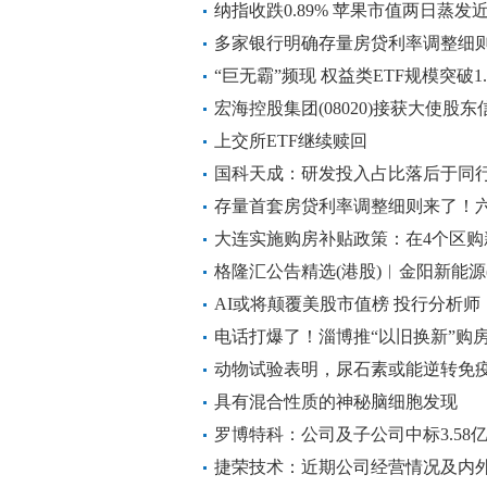
纳指收跌0.89% 苹果市值两日蒸发近
多家银行明确存量房贷利率调整细则
式
“巨无霸”频现 权益类ETF规模突破1
宏海控股集团(08020)接获大使股东
上交所ETF继续赎回
国科天成：研发投入占比落后于同行
依赖外购
存量首套房贷利率调整细则来了！
大连实施购房补贴政策：在4个区购
贴
格隆汇公告精选(港股)︱金阳新能源(0
异质结背接触(HBC)电池第一条生
AI或将颠覆美股市值榜 投行分析师
电话打爆了！淄博推“以旧换新”购
动物试验表明，尿石素或能逆转免
具有混合性质的神秘脑细胞发现
罗博特科：公司及子公司中标3.58
捷荣技术：近期公司经营情况及内