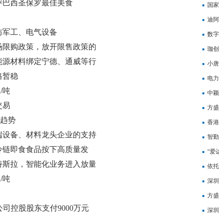
评巴西圣保罗最佳美食
司净
国家
管
迪阿
防军工、电气设备
数字
场限购政策，放开限售政策的
展全
珈创
能源材料绑定宁德、通威等行
发行
小唐
9月8日研报挖矿
格暂稳
276
电力
/吨
首次
中颖
交易
件
方盛
与趋势
开始
香港
端设备、材料龙头企业的支持
盯上
智勤
冷链即食食品按下高质量发
“爱
特斯拉，智能化业务进入放量
依托
/吨
会
深圳
影响
方盛
向公司控股股东支付9000万元
开始
深圳