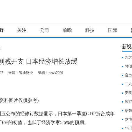
野
关注
公司
前瞻
科技
国际
新视
文
九方
削减开支 日本经济增长放缓
20
“折
27
来源：智通财经
编辑：news2020
公敌
合力
二六
安凯
(资料图片仅供参考)
9月
捷荣
周五公布的经修订数据显示，日本第一季度GDP折合成年
重大
罗博
于6%的初值，也低于经济学家5.6%的预期。
目
*S