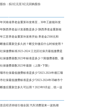
股份：拟2亿元至3亿元回购股份
23年河南省养老金重算补发将至，30年工龄能补发
00元吗？看看
23年陕西养老金计发基数是多少 陕西养老金重新核
补发将开始
23年江苏养老金重算补发将开始 养老金2500元和
00元补发多少？
断缴后重新交多久的？断交补缴后什么时候使用？
社保缴费标准2023-2024 江北区社保月最低缴费是
（附数据）
社保缴费基数2023年标准是多少？附缴费基数、缴
例
社保缴费基数2023年最新（上限+下限）
堰市社保最低缴费标准是多少?2023-2024年都江堰
人社保一个月交多少钱?
市社保最低缴费标准是多少?2023-2024年邛崃市个
保一个月交多少钱?
断缴后重新交多久可以用？2023年9月起，统一这
理
首店经济持续引领全国 汽车消费迎来一波热潮