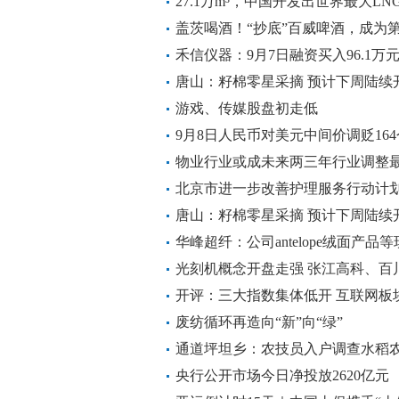
利6754万元
27.1万m³，中国开发出世界最大L
盖茨喝酒！“抄底”百威啤酒，成为
力啤酒
禾信仪器：9月7日融资买入96.1万元
唐山：籽棉零星采摘 预计下周陆续
游戏、传媒股盘初走低
9月8日人民币对美元中间价调贬16
物业行业或成未来两三年行业调整
北京市进一步改善护理服务行动计划实
唐山：籽棉零星采摘 预计下周陆续
华峰超纤：公司antelope绒面产
客户得以应用
光刻机概念开盘走强 张江高科、百
开评：三大指数集体低开 互联网板
废纺循环再造向“新”向“绿”
通道坪坦乡：农技员入户调查水稻农
央行公开市场今日净投放2620亿元