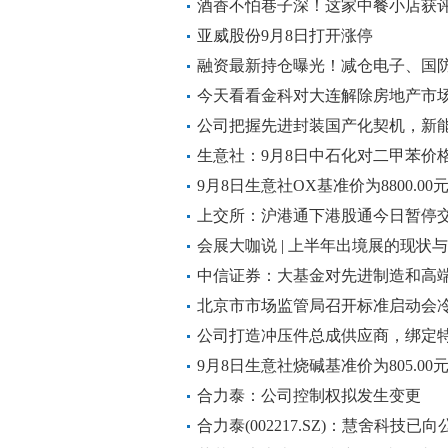
酒香不怕巷子深！这家中餐小店获
亚威股份9月8日打开涨停
融资最新持仓曝光！减仓电子、国
今天看看金科对大连解除房地产市
理解
公司把握先进封装国产化契机，新
业龙头，充分享受行业发展红利——
生意社：9月8日中石化对二甲苯价
9月8日生意社OX基准价为8800.00元
上交所：沪港通下港股通今日暂停
会展大咖说 | 上半年出境展的现状
中信证券：大基金对先进制造和高
力度有望持续加大
北京市市场监管局召开标准启动会
展“加速键”
公司打造冲压件总成供应商，绑定
期——9月8日研报挖矿
9月8日生意社烧碱基准价为805.00元
合力泰：公司控制权拟发生变更
合力泰(002217.SZ)：慧舍科技已