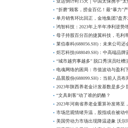
亚运倒计时15天｜中国太保携手“太
“折磨”顾客，捞金百亿！最“暴力”
单月销售环比回正，金地集团7盘齐
鸿智科技：2023年上半年净利逆势
展收效显著
母子持股百分百的捷翼科技，毛利
半
莱伯泰科(688056.SH)：未来公
多的分析测试仪器
炬芯科技(688049.SH)：中高端
明确的
“城市越穷事越多” 脱口秀演员吐
电魂网络的困局：市值波动与盈利
晶晨股份(688099.SH)：当前人
展，短期内人员不会有新的扩张
2023年陕西养老金计发基数是多少
将开始
“文具刺客”动了谁的奶酪？
2023年河南省养老金重算补发将至，
看看
市场悲观情绪升温，股指或在被动
美国劳动力市场出现降温迹象 沃尔玛(