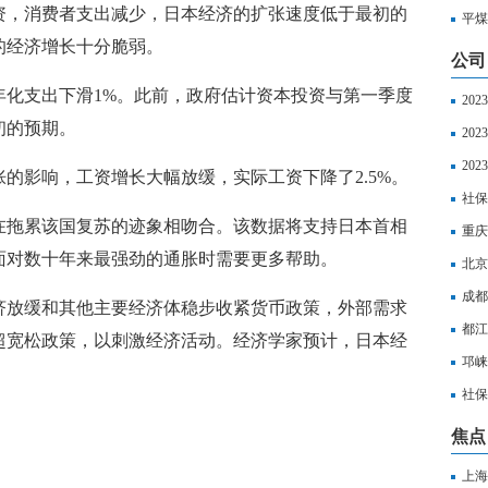
资，消费者支出减少，日本经济的扩张速度低于最初的
平煤
的经济增长十分脆弱。
公司
年化支出下滑1%。此前，政府估计资本投资与第一季度
20
初的预期。
18
20
算并
20
的影响，工资增长大幅放缓，实际工资下降了2.5%。
65
社保
在拖累该国复苏的迹象相吻合。该数据将支持日本首相
重庆
面对数十年来最强劲的通胀时需要更多帮助。
多少
北京
费比
成都
济放缓和其他主要经济体稳步收紧货币政策，外部需求
都江
超宽松政策，以刺激经济活动。经济学家预计，日本经
市个
邛崃
人社
社保
样处
焦点
上海