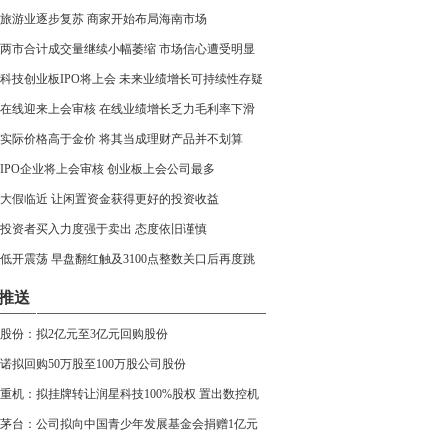
旅游业逐步复苏 商家开始布局海南市场
两市合计成交量继续小幅萎缩 市场信心遭受明显
科技创业板IPO将上会 未来业绩增长可持续性存疑
在线迎来上会审核 在线业绩增长乏力毛利率下滑
实际价格高于金价 将其当成理财产品并不划算
家IPO企业将上会审核 创业板上会公司最多
大假临近 让闲置资金获得更好的投资收益
投资者买入力度强于卖出 态度依旧谨慎
低开震荡 早盘翻红触及3100点整数关口后再度跳
推送
股份：拟2亿元至3亿元回购股份
诺拟回购50万股至100万股公司股份
重机：拟挂牌转让润星科技100%股权 置出数控机
务资产
茅台：公司拟向中国青少年发展基金会捐赠1亿元