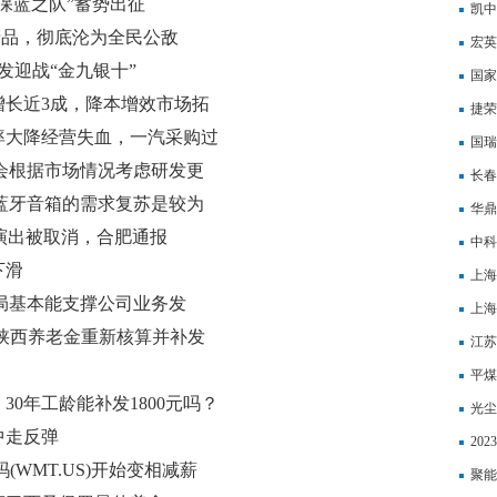
保蓝之队”蓄势出征
凯中
产品，彻底沦为全民公敌
回购
宏英
发迎战“金九银十”
专用
国家
增长近3成，降本增效市场拓
捷荣
率大降经营失血，一汽采购过
变化
国瑞
司还会根据市场情况考虑研发更
长春
品牌蓝牙音箱的需求复苏是较为
华鼎
槽演出被取消，合肥通报
年公
中科
下滑
上海
员布局基本能支撑公司业务发
上海
 陕西养老金重新核算并补发
46
江苏
平煤
30年工龄能补发1800元吗？
光尘
中走反弹
亏损
20
WMT.US)开始变相减薪
聚能