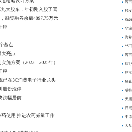
NG运输船设计方案
容百
第九大股东，年初刚入股了喜
转发
，融资融券余额4897.75万元
祝融
开秤
华涂
笔借
海希
4个基点
年上
*S
最大亮点
容百
施方案（2023—2025年）
309
8月
开秤
铭汉
品等现已在3C消费电子行业龙头
资助
猪企
川股份涨停
瑞特
块跌幅居前
激励
天赐
追加
日照
药使用 推进农药减量工作
以上
中原
方米
大盘