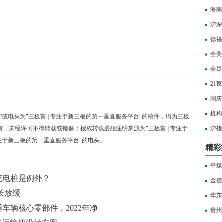
海南
沪深
打击
德福
全美
金豆
21
国庆
机构
"或电头为"三板富 | 专注于新三板的第一垂直服务平台"的稿件，均为三板
有，未经许可不得转载或镜像；授权转载必须注明来源为"三板富 | 专注于
沪指
专注于新三板的第一垂直服务平台"的电头。
水
精彩
平煤
充电桩是例外？
金信
长放缓
华东
车辆核心零部件，2022年净
床业
贵州