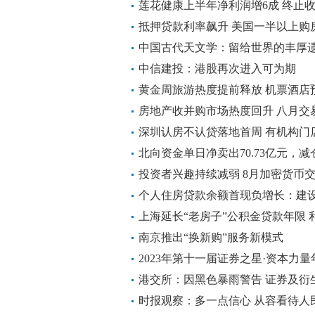
公司控制权转让事项正在推进中
莲花健康上半年净利润增6成 终止收
抵押贷款利率飙升 美国一半以上购房
中国古代天文学：留给世界的丰厚
中信建投：港股再次进入可为期
黄金周旅游热度提前释放 机票酒店
房地产收并购市场热度回升 八月交
深圳认房不认贷落地首周 有机构门店
北向资金单日净卖出70.73亿元，
投资者兴趣持续减弱 8月加密货币
个人住房贷款余额首现负增长：建
上海延长“老房子”公积金贷款年限
南京推出“换新购”服务新模式
2023年第十一届证券之星·资本力
港交所：因黑色暴雨警告 证券及衍
时报观察：多一点信心 从容看待人