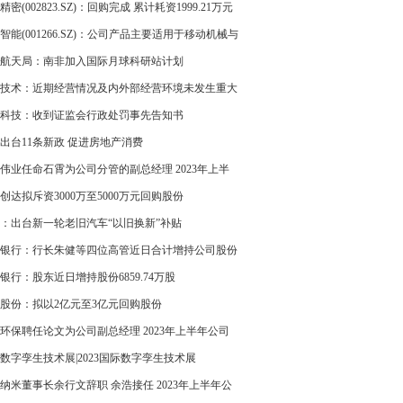
精密(002823.SZ)：回购完成 累计耗资1999.21万元
0.72%股份
智能(001266.SZ)：公司产品主要适用于移动机械与
车辆领域
航天局：南非加入国际月球科研站计划
技术：近期经营情况及内外部经营环境未发生重大
科技：收到证监会行政处罚事先告知书
出台11条新政 促进房地产消费
伟业任命石霄为公司分管的副总经理 2023年上半
司亏损823.61万
创达拟斥资3000万至5000万元回购股份
：出台新一轮老旧汽车“以旧换新”补贴
银行：行长朱健等四位高管近日合计增持公司股份
万股
银行：股东近日增持股份6859.74万股
股份：拟以2亿元至3亿元回购股份
环保聘任论文为公司副总经理 2023年上半年公司
61.3万
23数字孪生技术展|2023国际数字孪生技术展
纳米董事长余行文辞职 余浩接任 2023年上半年公