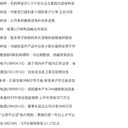
回归A股上市
材料：毛利率提升5.21个百分点主要因为原材料采
本下降及生产效率提高
科技：竹吸管已接到多个国际客户订单 正在与世
00强企业洽谈合作
科技：公司将积极推进海外业务进展
特：签署LCP材料战略合作协议
家居：股东将尽快购回本次违规的超额减持股份
科技：功能性器件产品中仅有小部分最终应用于华
机
数据获8家机构调研：与达观数据、协鑫智算的合
向均在生成式AI领域
电子(300456.SZ)：旗下境内外产线均正常运营，各
务均正常发展
通信(301139.SZ)：目前未涉及卫星互联网业务
O参考：正泰安能冲刺沪市主板 鲜美来沪市主板首发
电源(300068.SZ)：拟投建年产4GWh储能电池及集
目
有巢REIT中报业绩超预期 上半年营收3872万元
集团(300428.SZ)：董事长提议公司斥资3000万至
00万元回购股份
“认房不认贷”执行细则：离婚仍需一年以上才可认
套房贷
农 (002548) ：8月生猪销售收入1.27亿元