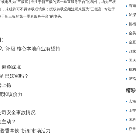
"或电头为"三板富 | 专注于新三板的第一垂直服务平台"的稿件，均为三板
海南
有，未经许可不得转载或镜像；授权转载必须注明来源为"三板富 | 专注于
沪深
专注于新三板的第一垂直服务平台"的电头。
打击
德福
全美
日）
金豆
入“评级 核心本地商业有望持
21
国庆
、避免踩坑
机构
”的巴奴冤吗？
沪指
势上扬
水
精彩
度和议价力
宏海
上交
公司安全事故情况
国科
为主动？
产能
存量
“酱香拿铁”折射市场活力