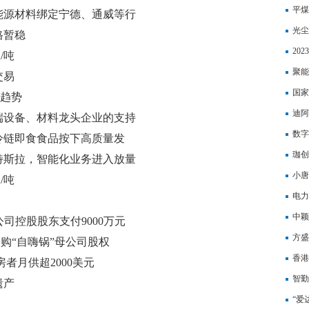
平煤
能源材料绑定宁德、通威等行
光尘
9月8日研报挖矿
格暂稳
亏损
20
/吨
聚能
交易
司净
国家
与趋势
管
迪阿
端设备、材料龙头企业的支持
数字
冷链即食食品按下高质量发
展全
珈创
特斯拉，智能化业务进入放量
发行
小唐
/吨
276
电力
首次
中颖
向公司控股股东支付9000万元
件
方盛
购“自嗨锅”母公司股权
开始
香港
者月供超2000美元
盯上
智勤
遗产
“爱