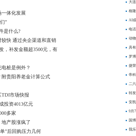
量处
大连
予2
格隆
场一体化发展
设新
AI
们”
椅”
电话
件是什么?
动物
较快 通过央企渠道和直销
具有
，补发金额超3500元，有
罗博
目
捷荣
充电桩是例外？
重大
帝科
？附贵阳养老金计算公式
二六
转发
TDI市场快报
安凯
成投资4013亿元
9月
00多家
国博
，地产股涨疯了
业化
我乐
撤单”后回购压力几何