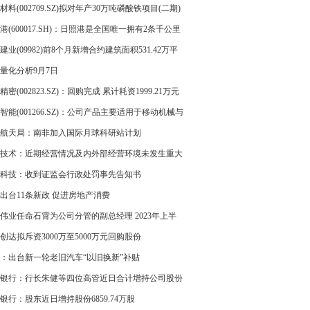
或员工持股计划
材料(002709.SZ)拟对年产30万吨磷酸铁项目(二期)
投资
港(600017.SH)：日照港是全国唯一拥有2条千公里
铁路干线的港口
建业(09982)前8个月新增合约建筑面积531.42万平
 同比增加312.0%
量化分析9月7日
精密(002823.SZ)：回购完成 累计耗资1999.21万元
0.72%股份
智能(001266.SZ)：公司产品主要适用于移动机械与
车辆领域
航天局：南非加入国际月球科研站计划
技术：近期经营情况及内外部经营环境未发生重大
科技：收到证监会行政处罚事先告知书
出台11条新政 促进房地产消费
伟业任命石霄为公司分管的副总经理 2023年上半
司亏损823.61万
创达拟斥资3000万至5000万元回购股份
：出台新一轮老旧汽车“以旧换新”补贴
银行：行长朱健等四位高管近日合计增持公司股份
万股
银行：股东近日增持股份6859.74万股