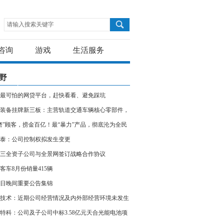
请输入搜索关键字
咨询
游戏
生活服务
野
个最可怕的网贷平台，赶快看看、避免踩坑
装备挂牌新三板：主营轨道交通车辆核心零部件，
22年净利6754万元
磨”顾客，捞金百亿！最“暴力”产品，彻底沦为全民
泰：公司控制权拟发生变更
三全资子公司与全景网签订战略合作协议
客车8月份销量415辆
7日晚间重要公告集锦
技术：近期公司经营情况及内外部经营环境未发生
变化
特科：公司及子公司中标3.58亿元天合光能电池项