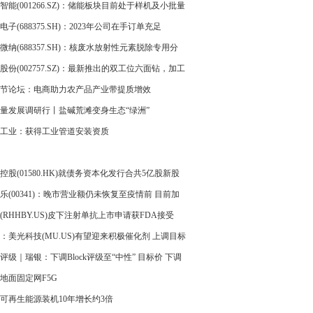
难改基本面？
智能(001266.SZ)：储能板块目前处于样机及小批量
状态，收入占比不高
电子(688375.SH)：2023年公司在手订单充足
微纳(688357.SH)：核废水放射性元素脱除专用分
市场开发阶段以来，已产生少量销售，目前尚处于
股份(002757.SZ)：最新推出的双工位六面钻，加工
拓展阶段
每分钟可达9片以上
节论坛：电商助力农产品产业带提质增效
量发展调研行丨盐碱荒滩变身生态“绿洲”
工业：获得工业管道安装资质
控股(01580.HK)就债务资本化发行合共5亿股新股
乐(00341)：晚市营业额仍未恢复至疫情前 目前加
间不大
(RHHBY.US)皮下注射单抗上市申请获FDA接受
：美光科技(MU.US)有望迎来积极催化剂 上调目标
85美元
评级｜瑞银：下调Block评级至“中性” 目标价 下调
5美元
地面固定网F5G
可再生能源装机10年增长约3倍