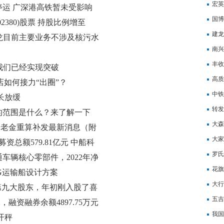
爆炒
宏英
停运 广深港高铁暂未受影响
试装
国博
380)股票 持股比例增至
建龙
方瑞龙目前主要业务不涉及核污水
子筛
南兴
市场
效率
丰收
产品我们已经实现突破
高质
店如何接力“出圈”？
中铁
长放缓
转发
的范围是什么？来了解一下
大森
来养老金重算补发最新消息（附
份
大家
总额579.81亿元 中船科
价空
罗氏
车辆核心零部件，2022年净
花旗
NG运输船设计方案
价至
大行
第九大股东，年初刚入股了喜
至6
五吉
，融资融券余额4897.75万元
我国
开秤