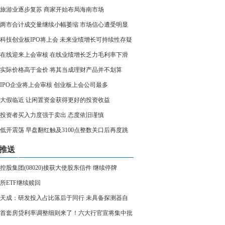
旅游业逐步复苏 商家开始布局海南市场
两市合计成交量继续小幅萎缩 市场信心遭受明显
科技创业板IPO将上会 未来业绩增长可持续性存疑
在线迎来上会审核 在线业绩增长乏力毛利率下滑
实际价格高于金价 将其当成理财产品并不划算
家IPO企业将上会审核 创业板上会公司最多
大假临近 让闲置资金获得更好的投资收益
投资者买入力度强于卖出 态度依旧谨慎
低开震荡 早盘翻红触及3100点整数关口后再度跳
推送
控股集团(08020)接获大使股东信件 继续停牌
所ETF继续赎回
天成：研发投入占比落后于同行 未具备探测器自
力或依赖外购
首套房贷利率调整细则来了！六大行官宣将集中批