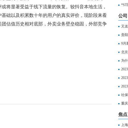
目
*S
美团点评或将显著受益于线下流量的恢复。较抖音本地生活，
户基础以及积累数十年的用户的真实评价，现阶段来看
公司
美团估值历史相对底部，外卖业务壁垒稳固，外部竞争
又送
消息
贵阳
公式
9月
35
北京
为什
解一
20
18
20
算并
20
65
社保
重庆
多少
焦点
上海