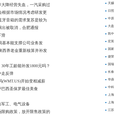
激励
天赐
率大降经营失血，一汽采购过
追加
日照
司还会根据市场情况考虑研发更
以上
中原
品牌蓝牙音箱的需求复苏是较为
方米
大盘
槽演出被取消，合肥通报
凯中
下滑
回购
宏英
员布局基本能支撑公司业务发
专用
国家
 陕西养老金重新核算并补发
捷荣
变化
国瑞
30年工龄能补发1800元吗？
长春
中走反弹
华鼎
WMT.US)开始变相减薪
年公
中科
评巴西圣保罗最佳美食
上海
上海
防军工、电气设备
46
江苏
场限购政策，放开限售政策的