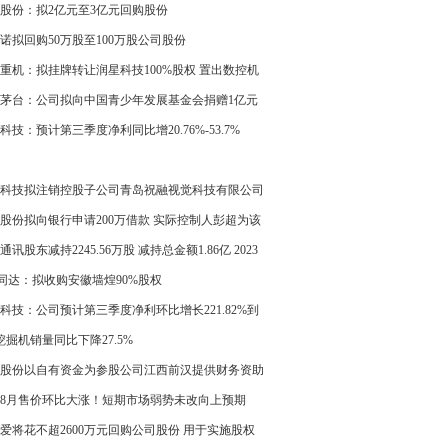
股份：拟2亿元至3亿元回购股份
诺拟回购50万股至100万股公司股份
重机：拟挂牌转让润星科技100%股权 置出数控机
务资产
茅台：公司拟向中国青少年发展基金会捐赠1亿元
科技：预计第三季度净利同比增20.76%-53.7%
科技拟注销控股子公司青岛祝融视觉科技有限公司
股份拟向银行申请200万借款 实际控制人彭超为该
款提供连带责任保证担保
通讯股东减持2245.56万股 减持总金额1.86亿 2023
半年公司净利2300.63万
T同达：拟收购安徽墙煌90%股权
科技：公司预计第三季度净利环比增长221.82%到
.59%
挖掘机销量同比下降27.5%
股份以自有资金为参股公司江西前汉提供财务资助
金额为500万
8月售价环比大涨！短期市场弱势未改向上预期
爱将花不超2600万元回购公司股份 用于实施股权