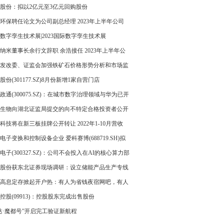
股份：拟以2亿元至3亿元回购股份
环保聘任论文为公司副总经理 2023年上半年公司
61.3万
23数字孪生技术展|2023国际数字孪生技术展
纳米董事长余行文辞职 余浩接任 2023年上半年公
利254.18万
发改委、证监会加强铁矿石价格形势分析和市场监
股份(301177.SZ)8月份新增1家自营门店
政通(300075.SZ)：在城市数字治理领域与华为已开
面合作
生物向湖北证监局提交的向不特定合格投资者公开
股票并在北京证券交易所上市辅导备案材料已受理
科技将在新三板挂牌公开转让 2022年1-10月营收
1.01万
电子变换和控制设备企业 爱科赛博(688719.SH)拟
公开发行2062万股
电子(300327.SZ)：公司不会投入在AI的核心算力部
股份获东北证券现场调研：设立储能产品生产专线
批量交付氢能产品
高息定存掀起开户热：有人为省钱夜宿网吧，有人
“新客优惠”
控股(09913)：控股股东完成出售股份
达·魔都号”开启完工验证新航程