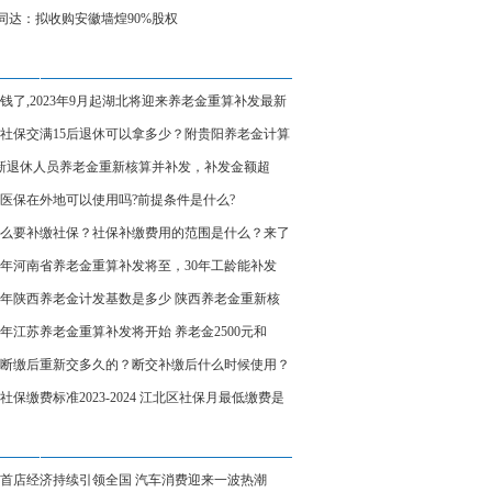
T同达：拟收购安徽墙煌90%股权
钱了,2023年9月起湖北将迎来养老金重算补发最新
（附湖北养老金重算补发公式）
社保交满15后退休可以拿多少？附贵阳养老金计算
新退休人员养老金重新核算并补发，补发金额超
00元，有可能吗？
医保在外地可以使用吗?前提条件是什么?
么要补缴社保？社保补缴费用的范围是什么？来了
下
23年河南省养老金重算补发将至，30年工龄能补发
00元吗？看看
23年陕西养老金计发基数是多少 陕西养老金重新核
补发将开始
23年江苏养老金重算补发将开始 养老金2500元和
00元补发多少？
断缴后重新交多久的？断交补缴后什么时候使用？
社保缴费标准2023-2024 江北区社保月最低缴费是
（附数据）
首店经济持续引领全国 汽车消费迎来一波热潮