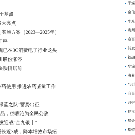
平煤
金信
4个基点
华东
最大亮点
床业
贵州
施方案（2023—2025年）
容百
开秤
转发
品等现已在3C消费电子行业龙头
祝融
川股份涨停
华涂
块跌幅居前
笔借
海希
年上
*S
药使用 推进农药减量工作
容百
309
8月
保蓝之队”蓄势出征
铭汉
产品，彻底沦为全民公敌
资助
猪企
发迎战“金九银十”
瑞特
增长近3成，降本增效市场拓