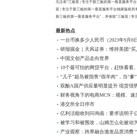
凡注有"三板富 | 专注于新三板的第一垂直服务平台
富 | 专注于新三板的第一垂直服务平台独家版权所
新三板的第一垂直服务平台"，并保留"三板富 | 
最新热点
一台币换多少人民币（2023年9月8
研报掘金｜天风证券：维持美团“买
续释放盈利
中国文创产品走向世界
10个最可怕的网贷平台，赶快看看
“儿子”超岛被指售“假羊肉”，当“爹
双酚A国产供应量明显提升 现货强
财务视角下的电商MCN：规模、速
港交所全日停市
亿利洁能收到问询函：要求说明子
被学习和被围攻，山姆怎么化被动
产业观察：跨界融合激发品质消费 