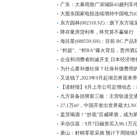
广东：大暴雨致广深城际43趟列车
大股东国家电投连续增持中国电力(02
62.02%
东方园林(002310.SZ)：旗下东
处理
降存量房贷利率，终究算不赢银行
海目星(688559.SH)：目前 BC 
“村超”、“村BA”爆火背后，贵州酒
企业和消费者削减开支 日本经济增
为什么要补缴社保？社保补缴费用
又送钱了,2023年9月起湖北将迎
湖北养老金重算补发公式）
【读财报】8月上市公司定增动态：募资
技、陆家嘴募资额居前
九方装备挂牌新三板：主营轨道交通
利6754万元
27.1万m³，中国开发出世界最大L
盖茨喝酒！“抄底”百威啤酒，成为
力啤酒
禾信仪器：9月7日融资买入96.1万元
唐山：籽棉零星采摘 预计下周陆续