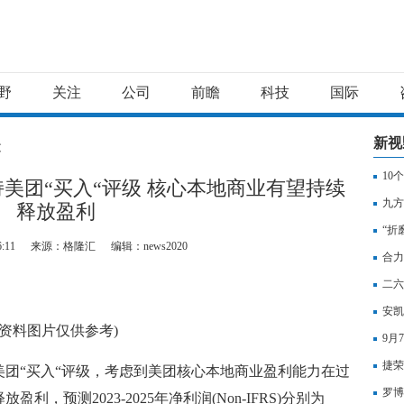
野
关注
公司
前瞻
科技
国际
新视
文
10
美团“买入“评级 核心本地商业有望持续
九方
释放盈利
20
“折
6:11
来源：格隆汇
编辑：news2020
公敌
合力
二六
安凯
(资料图片仅供参考)
9月
捷荣
团“买入“评级，考虑到美团核心本地商业盈利能力在过
重大
罗博
，预测2023-2025年净利润(Non-IFRS)分别为