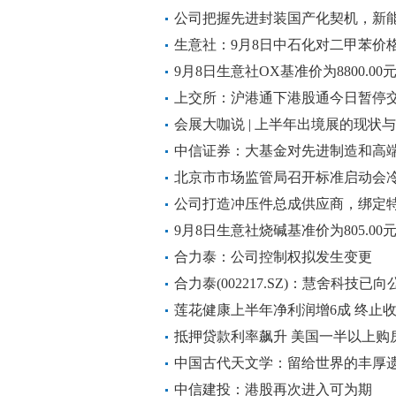
理解
公司把握先进封装国产化契机，新
业龙头，充分享受行业发展红利——
生意社：9月8日中石化对二甲苯价
9月8日生意社OX基准价为8800.00元
上交所：沪港通下港股通今日暂停
会展大咖说 | 上半年出境展的现状
中信证券：大基金对先进制造和高
力度有望持续加大
北京市市场监管局召开标准启动会
展“加速键”
公司打造冲压件总成供应商，绑定
期——9月8日研报挖矿
9月8日生意社烧碱基准价为805.00元
合力泰：公司控制权拟发生变更
合力泰(002217.SZ)：慧舍科技已
公司控制权转让事项正在推进中
莲花健康上半年净利润增6成 终止收
抵押贷款利率飙升 美国一半以上购房
中国古代天文学：留给世界的丰厚
中信建投：港股再次进入可为期