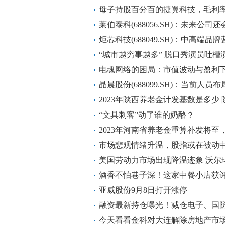
展收效显著
母子持股百分百的捷翼科技，毛利
半
莱伯泰科(688056.SH)：未来公
多的分析测试仪器
炬芯科技(688049.SH)：中高端
明确的
“城市越穷事越多” 脱口秀演员吐
电魂网络的困局：市值波动与盈利
晶晨股份(688099.SH)：当前人
展，短期内人员不会有新的扩张
2023年陕西养老金计发基数是多少
将开始
“文具刺客”动了谁的奶酪？
2023年河南省养老金重算补发将至，
看看
市场悲观情绪升温，股指或在被动
美国劳动力市场出现降温迹象 沃尔玛(
酒香不怕巷子深！这家中餐小店获
亚威股份9月8日打开涨停
融资最新持仓曝光！减仓电子、国
今天看看金科对大连解除房地产市