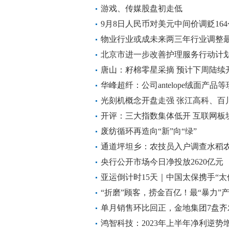
游戏、传媒股盘初走低
9月8日人民币对美元中间价调贬16
物业行业或成未来两三年行业调整
北京市进一步改善护理服务行动计划实
唐山：籽棉零星采摘 预计下周陆续
华峰超纤：公司antelope绒面产
客户得以应用
光刻机概念开盘走强 张江高科、百
开评：三大指数集体低开 互联网板
废纺循环再造向“新”向“绿”
通道坪坦乡：农技员入户调查水稻农
央行公开市场今日净投放2620亿元
亚运倒计时15天｜中国太保携手“太
“折磨”顾客，捞金百亿！最“暴力”
单月销售环比回正，金地集团7盘齐
鸿智科技：2023年上半年净利逆势