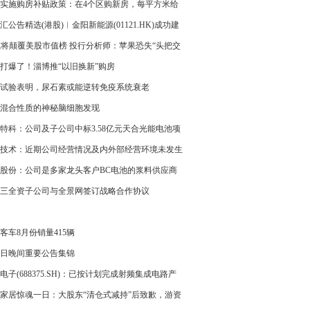
理
实施购房补贴政策：在4个区购新房，每平方米给
00元补贴
汇公告精选(港股)︱金阳新能源(01121.HK)成功建
一代异质结背接触(HBC)电池第一条生产线
或将颠覆美股市值榜 投行分析师：苹果恐失“头把交
打爆了！淄博推“以旧换新”购房
试验表明，尿石素或能逆转免疫系统衰老
混合性质的神秘脑细胞发现
特科：公司及子公司中标3.58亿元天合光能电池项
技术：近期公司经营情况及内外部经营环境未发生
变化
股份：公司是多家龙头客户BC电池的浆料供应商
三全资子公司与全景网签订战略合作协议
客车8月份销量415辆
7日晚间重要公告集锦
电子(688375.SH)：已按计划完成射频集成电路产
项目一期工程建设
家居惊魂一日：大股东“清仓式减持”后致歉，游资