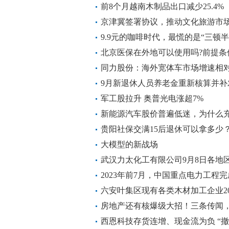
前8个月越南木制品出口减少25.4%
京津冀签署协议，推动文化旅游市
9.9元的咖啡时代，最慌的是“三顿半
北京医保在外地可以使用吗?前提条
同力股份：海外宽体车市场增速相对
渠道的销量接近去年全年
9月新退休人员养老金重新核算并补发
可能吗？
军工股拉升 奥普光电涨超7%
新能源汽车股价普遍低迷，为什么
贵阳社保交满15后退休可以拿多少
大模型的新战场
武汉力太化工有限公司9月8日各地区
2023年前7月，中国重点电力工程完
六安叶集区现有各类木材加工企业20
房地产还有核爆级大招！三条传闻
西恩科技存货连增、现金流为负 “