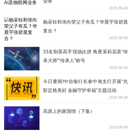
业务
2025-09-30
杨采钰和张向荣父子有瓜？华晨宇张碧晨
复合？
2025-09-30
33名制茶高手现场比拼 角逐茉莉花茶“传
承大师”“传承人”称号
2025-09-30
今日要闻!中信银行长春中海支行开展“光
影定格美好 金融守护幸福”主题活动
2025-09-30
高原上的家国情（下集）
2025-09-30