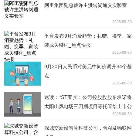
阿里集团副总裁许主洪转岗通义实验室
2025-09-30
平台发布9月消费趋势：礼赠、换季、家
装成关键词_焦点快报
2025-09-30
9月30日人民币对美元中间价调升34个基
点
2025-09-30
速读：*ST宝实：公司控股股股东承诺将
太阳山风电场三四期项目等托管给上市公
2025-09-30
司及/或电投新能源
深城交新设智算科技公司，含AI及物联网