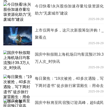
今日快看!永兴股份加速存量垃圾资源化
助力“无废城市”建设
2025-09-29
上市仅两年多，这只次新股筹划并购！_
聚看点
2025-09-29
国庆中秋假期上海机场日均客流预计39.3
万人次_时快讯
2025-09-29
每日聚焦：“19次被抢，40多次遇险，写
下两封遗书” 徒步旅行家雷殿生：用命去
2025-09-29
干一件事
国庆中秋将至民宿预订迎高峰，超6成民