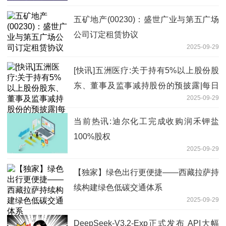
五矿地产(00230)：盛世广业与第五广场
公司订定租赁协议
2025-09-29
[快讯]五洲医疗:关于持有5%以上股份股
东、董事及监事减持股份的预披露|每日
2025-09-29
聚焦
当前热讯:迪尔化工完成收购润禾钾盐
100%股权
2025-09-29
【独家】绿色出行更便捷——西藏拉萨持
续构建绿色低碳交通体系
2025-09-29
DeepSeek-V3.2-Exp正式发布 API大幅