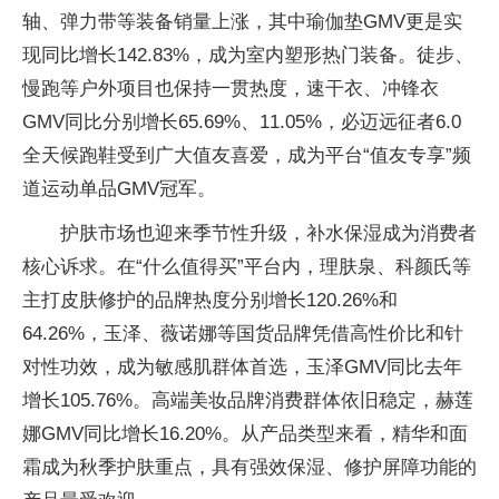
轴、弹力带等装备销量上涨，其中瑜伽垫GMV更是实
现同比增长142.83%，成为室内塑形热门装备。徒步、
慢跑等户外项目也保持一贯热度，速干衣、冲锋衣
GMV同比分别增长65.69%、11.05%，必迈远征者6.0
全天候跑鞋受到广大值友喜爱，成为平台“值友专享”频
道运动单品GMV冠军。
护肤市场也迎来季节性升级，补水保湿成为消费者
核心诉求。在“什么值得买”平台内，理肤泉、科颜氏等
主打皮肤修护的品牌热度分别增长120.26%和
64.26%，玉泽、薇诺娜等国货品牌凭借高性价比和针
对性功效，成为敏感肌群体首选，玉泽GMV同比去年
增长105.76%。高端美妆品牌消费群体依旧稳定，赫莲
娜GMV同比增长16.20%。从产品类型来看，精华和面
霜成为秋季护肤重点，具有强效保湿、修护屏障功能的