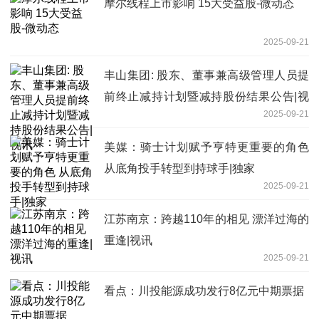
摩尔线程上市影响 15大受益股-微动态
2025-09-21
丰山集团: 股东、董事兼高级管理人员提
前终止减持计划暨减持股份结果公告|视
2025-09-21
讯
美媒：骑士计划赋予亨特更重要的角色
从底角投手转型到持球手|独家
2025-09-21
江苏南京：跨越110年的相见 漂洋过海的
重逢|视讯
2025-09-21
看点：川投能源成功发行8亿元中期票据