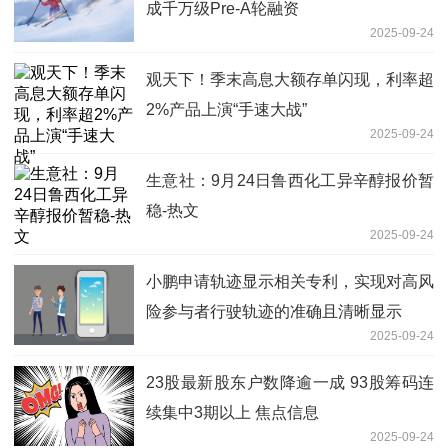
成千万级Pre-A轮融资
2025-09-24
观天下！季末高息大额存单闪现，利率超
2%产品上演“手速大战”
2025-09-24
生意社：9月24日鲁西化工异辛醇报价暂
稳-热文
2025-09-24
小鹏申请轨迹显示相关专利，实现对高风
险参与者行驶轨迹的准确且清晰显示
2025-09-24
23股最新股东户数降逾一成 93股筹码连
续集中3期以上 焦点信息
2025-09-24