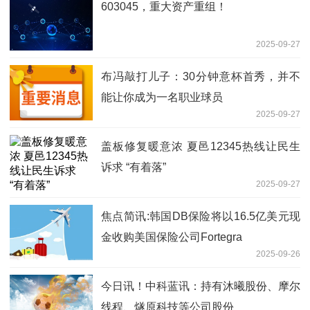
603045，重大资产重组！
2025-09-27
布冯敲打儿子：30分钟意杯首秀，并不
能让你成为一名职业球员
2025-09-27
盖板修复暖意浓 夏邑12345热线让民生
诉求 “有着落”
2025-09-27
焦点简讯:韩国DB保险将以16.5亿美元现
金收购美国保险公司Fortegra
2025-09-26
今日讯！中科蓝讯：持有沐曦股份、摩尔
线程、燧原科技等公司股份