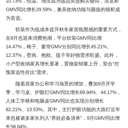
10.73%，恒温、增压成为该品类选购关键词，浴室柜
GMV同比增长29.59%，兼具收纳功能与颜值的镜柜成
为首选。
软装作为低成本提升秋冬家居氛围感的重要方式，
在9月也迎来消费热潮，平台软装GMV同比增
14.47%，椅子、窗帘GMV分别同比增长45.21%、
12.37%，壁画、抱枕、毯子等好物需求旺盛。此外，
小户型收纳家具增长显著，置物架销量上升，契合“控
预算追性价比”需求。
随着居家办公和学习场景的增加，叠加9月开学
季，学习桌、护眼灯GMV同比增长69.94%、44.17%，
人体工学椅和电脑桌GMV同比也实现分别增长
82.21%、13.53%。其中，主打护眼功能的大路灯近年
来也被诸多家长列入“养娃必备清单”，9月GMV同比增
长58.84%。