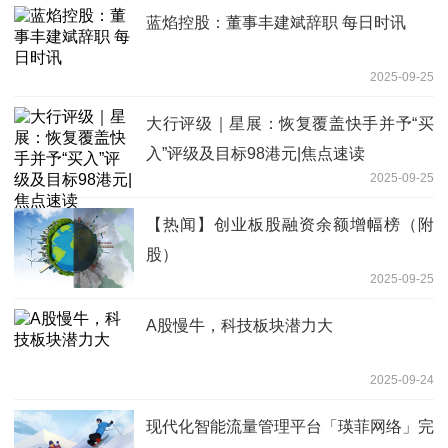
蓝焰控股：董事丰建斌辞职 每日时讯
2025-09-25
大行评级｜星展：恢复覆盖快手并予“买
入”评级及目标98港元|焦点速读
2025-09-25
【热闻】创业板股融资余额增幅榜（附
股）
2025-09-25
A股慢牛，科技板块潜力大
2025-09-24
现代化智能流量管理平台「瑛菲网络」完