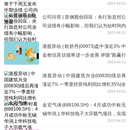
2023-04-21
外延驱动持续发展
公司问答 | 首钢股份回应：央行加息对公
司业绩有小幅影响，但我们认为短时间内
2023-04-21
加息可能性不太大_环球热头条
港股异动 | 欧舒丹(00973)盘中涨近3% 中
金相信其估值将进一步改善 评级“跑赢行
2023-04-21
业”
港股异动 | 中国建筑兴业(00830)绩后再
涨近7% 一季度经营纯利同比增长35%|全
2023-04-21
球即时看
金宏气体(688106.SH)：4月成功中标无
锡华润上华科技电子大宗载气项目，实现
2023-04-21
对成熟量产晶圆代工厂的突破_当前快报