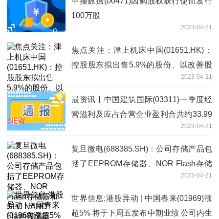
中播数据(00471)因购股权获行使而发行
100万股
2023-04-21
焦点关注：津上机床中国(01651.HK)：
控股股东拟出售5.9%的股份、以改善股
2023-04-21
份流通情况
最资讯丨中国建筑国际(03311)一季度经
营溢利及应占合营企业盈利合共约33.99
2023-04-21
亿港元 同比增长17%
复旦微电(688385.SH)：公司存储产品包
括了EEPROM存储器、NOR Flash存储
2023-04-21
器和SLC NAND Flash存储器
世界信息:港股异动 | 中国春来(01969)涨
超5% 将于下周五发布中期业绩 公司内生