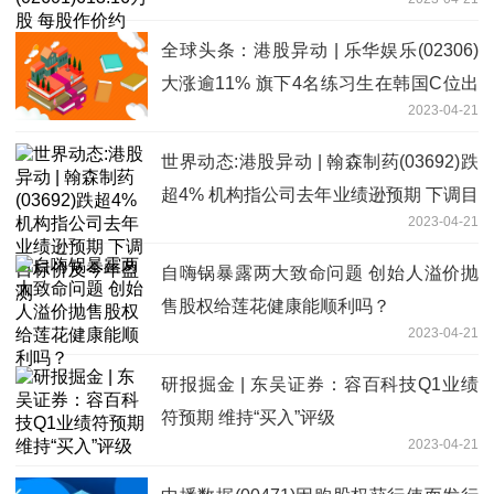
元
全球头条：港股异动 | 乐华娱乐(02306)
大涨逾11% 旗下4名练习生在韩国C位出
2023-04-21
道
世界动态:港股异动 | 翰森制药(03692)跌
超4% 机构指公司去年业绩逊预期 下调目
2023-04-21
标价及今年盈测
自嗨锅暴露两大致命问题 创始人溢价抛
售股权给莲花健康能顺利吗？
2023-04-21
研报掘金 | 东吴证券：容百科技Q1业绩
符预期 维持“买入”评级
2023-04-21