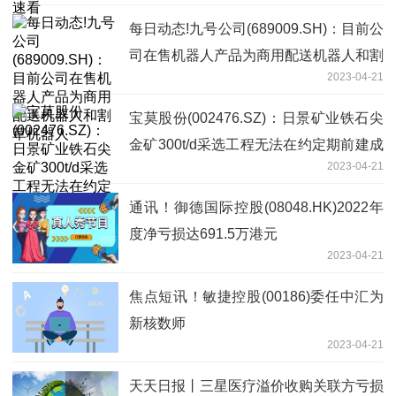
每日动态!九号公司(689009.SH)：目前公
司在售机器人产品为商用配送机器人和割
2023-04-21
草机器人
宝莫股份(002476.SZ)：日景矿业铁石尖
金矿300t/d采选工程无法在约定期前建成
2023-04-21
并试生产
通讯！御德国际控股(08048.HK)2022年
度净亏损达691.5万港元
2023-04-21
焦点短讯！敏捷控股(00186)委任中汇为
新核数师
2023-04-21
天天日报丨三星医疗溢价收购关联方亏损