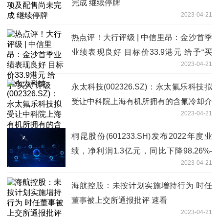
完成 继续停牌
2023-04-21
热点评！大行评级 | 中信里昂：金沙首季
业绩表现良好 目标价33.9港元 给予“买
2023-04-21
入”评级
永太科技(002326.SZ)：永太氟乐科技拟
受让中科院上海有机所拥有的含氟冷却介
2023-04-21
质(氟化液)系列产品的制备技术
桐昆股份(601233.SH)发布2022年度业
绩，净利润1.3亿元，同比下降98.26%-
2023-04-21
热推荐
海航控股：未按计划实施增持行为 时任
董事被上交所通报批评 速看
2023-04-21