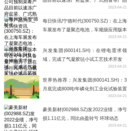
品目前以速冻广府盆菜、广式熟食等产品
2023-04-21
为主_天天快资讯
每日快讯!宁德时代(300750.SZ)：在上海
车展发布了凝聚态电池，车规级应用版本
2023-04-21
可在今年内具备量产能力，正在进行民用
电动载人飞机项目的合作开发
兴发集团(600141.SH)：在锂电需求领
域，完成了气凝胶毡小试工艺技术开发
2023-04-21
世界热推荐：兴发集团(600141.SH)：3
月底完成800吨/年磷化剂工业化试验装置
2023-04-21
项目建设，目前产品订单充足
豪美新材(002988.SZ)发2022业绩，净亏
损1.11亿元，同比由盈转亏 环球动态
2023-04-21