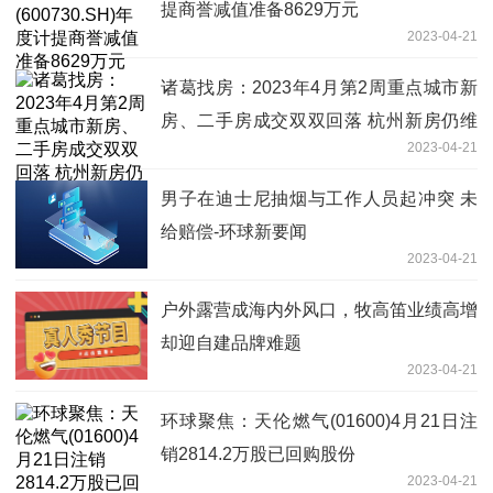
提商誉减值准备8629万元
2023-04-21
诸葛找房：2023年4月第2周重点城市新
房、二手房成交双双回落 杭州新房仍维
2023-04-21
持33%涨幅
男子在迪士尼抽烟与工作人员起冲突 未
给赔偿-环球新要闻
2023-04-21
户外露营成海内外风口，牧高笛业绩高增
却迎自建品牌难题
2023-04-21
环球聚焦：天伦燃气(01600)4月21日注
销2814.2万股已回购股份
2023-04-21