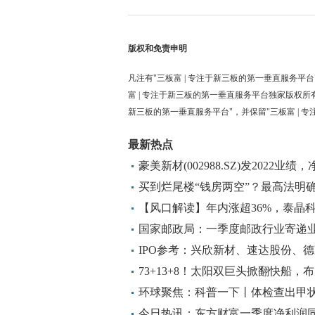
版权和免责申明
凡注有"三板富 | 专注于新三板的第一垂直服务平台
富 | 专注于新三板的第一垂直服务平台独家版权所
新三板的第一垂直服务平台"，并保留"三板富 | 
最新热点
豪美新材(002988.SZ)发2022业
亏 环球动态
买到烂尾楼“钱房两空”？最高法明
【风口解读】年内涨超36%，泰晶
超1.2%
国家邮政局：一季度邮政行业寄递业务
比增长8.5% 环球快资讯
IPO参考：兴欣新材、速达股份、
73+13+8！太阳双巨头掀翻快船，布
热血 焦点资讯
环球聚焦：科普一下丨体检查出甲
今日热讯：东方财富一季度净利润同比