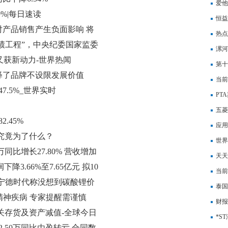
爱他
%|每日速读
恒益
产品销售产生负面影响 将
热点
政绩工程”，中央纪委国家监委
目标
漯河
型问题！
合又获新动力-世界热闻
第十
诠释了品牌不设限发展价值
当前
.5%_世界实时
高质
PT
讯
五菱
.45%
应用
 究竟为了什么？
世界
万同比增长27.80% 营收增加
升，
天天
润下降3.66%至7.65亿元 拟10
这些
当前
宁德时代称没想到碳酸锂价
起停
泰国
精神疾病 专家提醒需谨慎
时上
财报
关存货及资产减值-全球今日
财务
*S
2.50万同比由盈转亏 合同数