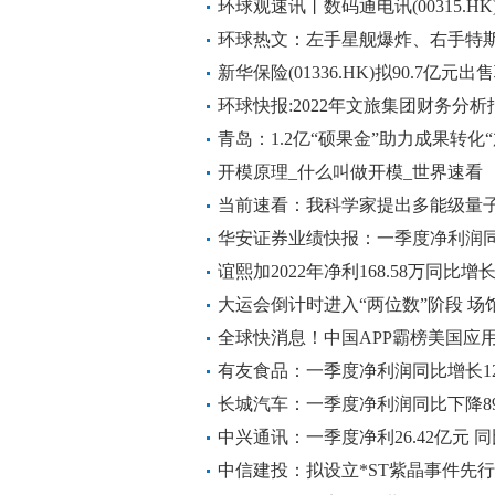
环球观速讯丨数码通电讯(00315.H
环球热文：左手星舰爆炸、右手特斯
马斯克不在乎
新华保险(01336.HK)拟90.7亿元
环球快报:2022年文旅集团财务分析
青岛：1.2亿“硕果金”助力成果转化
开模原理_什么叫做开模_世界速看
当前速看：我科学家提出多能级量
华安证券业绩快报：一季度净利润同比
谊熙加2022年净利168.58万同比增长
大运会倒计时进入“两位数”阶段 场
全球快消息！中国APP霸榜美国应
中国商务部回应
有友食品：一季度净利润同比增长121
长城汽车：一季度净利润同比下降89.
中兴通讯：一季度净利26.42亿元 同
中信建投：拟设立*ST紫晶事件先