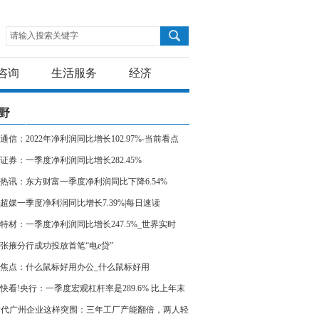
请输入搜索关键字
咨询
生活服务
经济
野
通信：2022年净利润同比增长102.97%-当前看点
证券：一季度净利润同比增长282.45%
热讯：东方财富一季度净利润同比下降6.54%
超媒一季度净利润同比增长7.39%|每日速读
特材：一季度净利润同比增长247.5%_世界实时
张掖分行成功投放首笔“电e贷”
焦点：什么鼠标好用办公_什么鼠标好用
快看!央行：一季度宏观杠杆率是289.6% 比上年末
个百分点
时代广州企业这样突围：三年工厂产能翻倍，两人轻