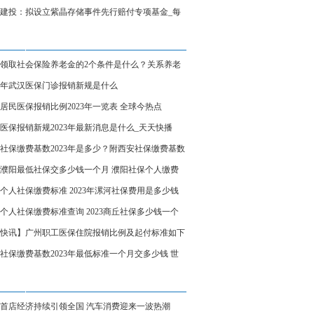
理千亩农场_天天实时
建投：拟设立紫晶存储事件先行赔付专项基金_每
点
领取社会保险养老金的2个条件是什么？关系养老
少的3个因素
23年武汉医保门诊报销新规是什么
居民医保报销比例2023年一览表 全球今热点
医保报销新规2023年最新消息是什么_天天快播
社保缴费基数2023年是多少？附西安社保缴费基数
公式 全球热点评
23濮阳最低社保交多少钱一个月 濮阳社保个人缴费
详情 世界速讯
个人社保缴费标准 2023年漯河社保费用是多少钱
月
个人社保缴费标准查询 2023商丘社保多少钱一个
环球热推荐
快讯】广州职工医保住院报销比例及起付标准如下
社保缴费基数2023年最低标准一个月交多少钱 世
资讯
首店经济持续引领全国 汽车消费迎来一波热潮