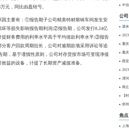
松管
中信
.8万元，同比由盈转亏。
日焦
公司
原因主要有：①报告期子公司精美特材熔铸车间发生安
退休
坏等损失影响报告期利润;②报告期，公司发行8.24亿
金多
20
计提财务费用的利率水平高于平均借款利率水平;③报告
重庆
部分客户回款周期拉长，公司对逾期款项采用诉讼等追
重庆
报告期，基于谨慎性原则，公司对存货按市场可变现净值
西安
济效益的设备，计提了长期资产减值准备。
计算
20
标准
漯河
一个
商丘
月|
【时
郑州
界微
焦点
上海