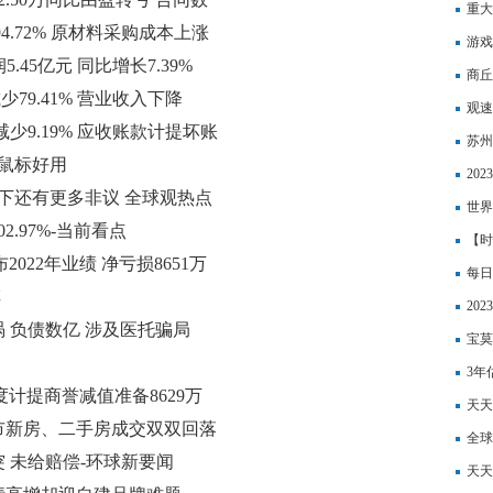
重大
94.72% 原材料采购成本上涨
退市
游戏
5.45亿元 同比增长7.39%
商丘
少79.41% 营业收入下降
月|
观速
比减少9.19% 应收账款计提坏账
璃）
苏州
鼠标好用
资讯
20
热搜下还有更多非议 全球观热点
镑、
世界
2.97%-当前看点
【时
布2022年业绩 净亏损8651万
每日
车
20
 负债数亿 涉及医托骗局
标准
宝莫
工程
3年
年度计提商誉减值准备8629万
热讯
天天
城市新房、二手房成交双双回落
人每
全球
 未给赔偿-环球新要闻
贷利
天天