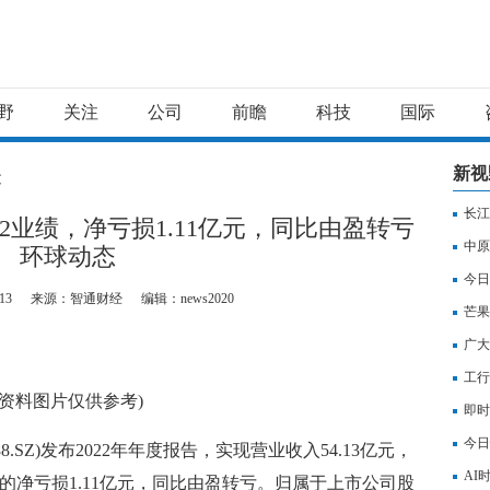
野
关注
公司
前瞻
科技
国际
新视
文
长江
发2022业绩，净亏损1.11亿元，同比由盈转亏
中原
环球动态
今日
13
来源：智通财经
编辑：news2020
芒果
广大
工行
(资料图片仅供参考)
即时
今日
8.SZ)发布2022年年度报告，实现营业收入54.13亿元，
高8
AI
东的净亏损1.11亿元，同比由盈转亏。归属于上市公司股