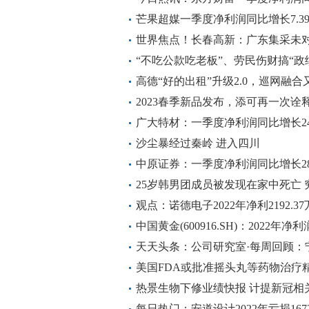
芒果超媒一季度净利润同比增长7.39
世界焦点！长春高新：广东集采未对
完全聚焦医药核心主业发展
“不吃公款吃老板”、劳民伤财搞“
通报十起违反中央八项规定精神典
高德“好的出租”升级2.0，巡网融
2023春季新品发布，添可再一次
广大特材：一季度净利润同比增长247
沙尘暴经过秦岭 进入四川
中原证券：一季度净利润同比增长282
25岁韩男团成员被发现在家中死亡
观点：诺德电子2022年净利2192.37
中国黄金(600916.SH)：2022年净利
派3元
天天头条：公司研究室·每周回顾：
格掉这么快
美国FDA或批准摇头丸等药物治疗
热景生物下修业绩快报 计提新冠相
讯
每日热门：安道设计2022年亏损167