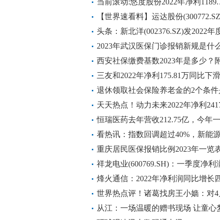
天微动态
当前滚动:悠度股份2022年净利1189.
利增加
【世界速看料】运达股份(300772.SZ
可上市流通
头条：新北洋(002376.SZ)发2022
元，同比由盈转亏，每10股派1.5元
2023年武汉医保门诊报销新规是什
西安社保缴费基数2023年是多少
全球热点评
三友和2022年净利175.81万同比下滑
每日看点
退休领取社会保险养老金的2个条件
个因素
天天热点！动力未来2022年净利2417
易性金融资产产生利得
恒瑞医药去年营收212.75亿，今
看热讯：指数回调超过40%，新能
重庆居民医保报销比例2023年一览
祥龙电业(600769.SH)：一季度净利
37.06%
烽火通信：2022年净利润同比增长
世界热点评！诸葛找房王小嫱：对4
导价贷款”取消的点评
从江：一场温暖的赠书现场 让童心