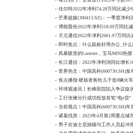
量及金额下降
佳尔特2022年净利74.28万同比减少
芒果超媒(300413.SZ)：一季度净利润
博能股份2022年净利518.09万同比减
天元通信2022年净利2661.97万同
准备增加|当前热议
即时焦点：什么鼠标好用办公_什么
风暴眼里的Luneurs，宝马MINI
长江通信：2022年净利润同比增长10
世界热文：中国高科(600730.SH)发
元 同比由盈转亏
焦点播报:硬核老爸给儿子造8辆火
环球观速讯丨长峰医院陷入争议旋涡
工行张掖分行成功投放首笔“电e贷”
当前视点！中国高科(600730.SH)
元
诸葛找房：2023年4月第2周重点
杭州新房仍维持33%涨幅
男子在迪士尼抽烟与工作人员起冲突