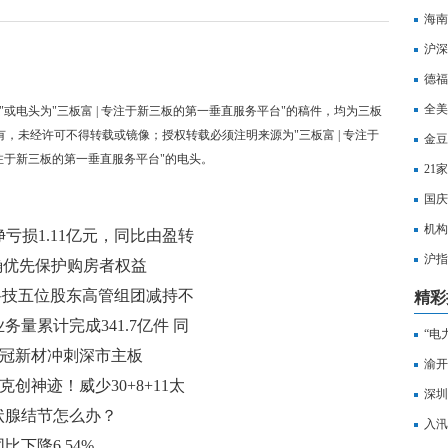
海南
沪深
打击
德福
全美
"或电头为"三板富 | 专注于新三板的第一垂直服务平台"的稿件，均为三板
有，未经许可不得转载或镜像；授权转载必须注明来源为"三板富 | 专注于
金豆
专注于新三板的第一垂直服务平台"的电头。
21
国庆
机构
绩，净亏损1.11亿元，同比由盈转
沪指
确优先保护购房者权益
水
科技五位股东高管组团减持不
精彩
量累计完成341.7亿件 同
“电
德冠新材冲刺深市主板
渝开
克创神迹！威少30+8+11太
_全
深圳
状腺结节怎么办？
如何
入汛
下降6.54%