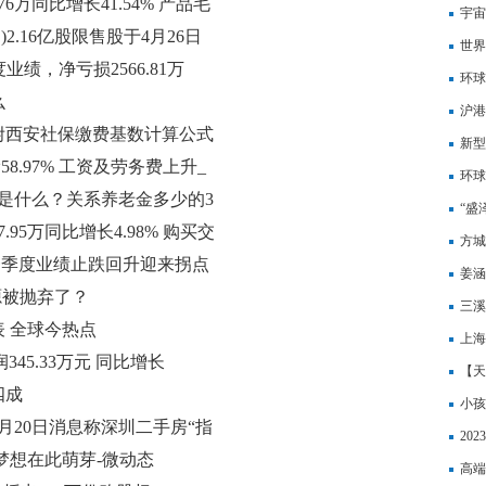
76万同比增长41.54% 产品毛
宇宙
)2.16亿股限售股于4月26日
世界
年度业绩，净亏损2566.81万
环球
么
沪港
？附西安社保缴费基数计算公式
跨境
新型
58.97% 工资及劳务费上升_
环球
是什么？关系养老金多少的3
会开
“盛
.95万同比增长4.98% 购买交
方城
年一季度业绩止跌回升迎来拐点
姜涵
源被抛弃了？
态
三溪
表 全球今热点
​上
润345.33万元 同比增长
【天
四成
容”
小孩
月20日消息称深圳二手房“指
询？
20
梦想在此萌芽-微动态
高端