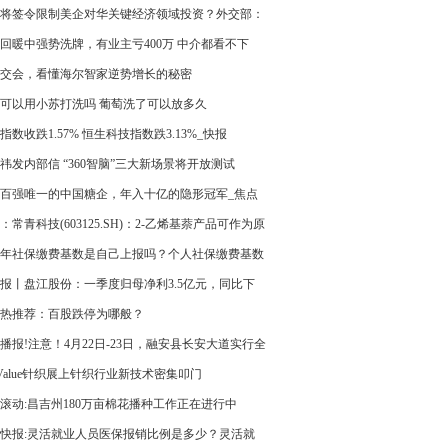
将签令限制美企对华关键经济领域投资？外交部：
反对
回暖中强势洗牌，有业主亏400万 中介都看不下
官方定调-天天亮点
交会，看懂海尔智家逆势增长的秘密
可以用小苏打洗吗 葡萄洗了可以放多久
指数收跌1.57% 恒生科技指数跌3.13%_快报
祎发内部信 “360智脑”三大新场景将开放测试
百强唯一的中国糖企，年入十亿的隐形冠军_焦点
：常青科技(603125.SH)：2-乙烯基萘产品可作为原
于高端光刻胶的生产
23年社保缴费基数是自己上报吗？个人社保缴费基数
23是多少
报丨盘江股份：一季度归母净利3.5亿元，同比下
.89%
热推荐：百股跌停为哪般？
播报!注意！4月22日-23日，融安县长安大道实行全
闭！
 Value针织展上针织行业新技术密集叩门
滚动:昌吉州180万亩棉花播种工作正在进行中
快报:灵活就业人员医保报销比例是多少？灵活就