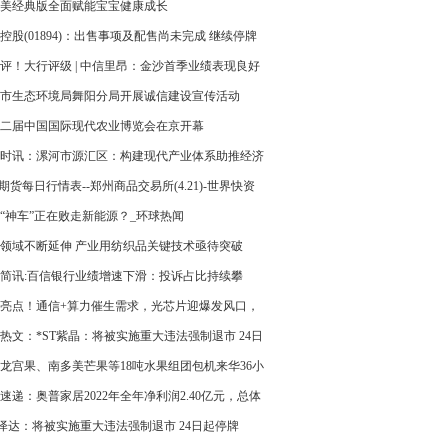
美经典版全面赋能宝宝健康成长
控股(01894)：出售事项及配售尚未完成 继续停牌
评！大行评级 | 中信里昂：金沙首季业绩表现良好
价33.9港元 给予“买入”评级
市生态环境局舞阳分局开展诚信建设宣传活动
二届中国国际现代农业博览会在京开幕
时讯：漯河市源汇区：构建现代产业体系助推经济
量发展
A期货每日行情表--郑州商品交易所(4.21)-世界快资
“神车”正在败走新能源？_环球热闻
领域不断延伸 产业用纺织品关键技术亟待突破
简讯:百信银行业绩增速下滑：投诉占比持续攀
按较2021年增长83%
亮点！通信+算力催生需求，光芯片迎爆发风口，
国产厂商要崛起了？
热文：*ST紫晶：将被实施重大违法强制退市 24日
牌
龙宫果、南多美芒果等18吨水果组团包机来华36小
架盒马 世界头条
速递：奥普家居2022年全年净利润2.40亿元，总体
状况不佳 天天资讯
T泽达：将被实施重大违法强制退市 24日起停牌