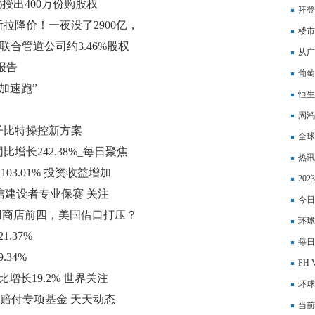
K)授出400万份购股权
拜登
拉降价！一夜没了2900亿，
坚决
楼市
出售联合管道公司约3.46%股权
去，
从广
报告
葡萄
“加速跑”
恒生
周鸿
子比特操控新方案
全球
增长242.38%_每日聚焦
快报
热讯
103.01% 投资收益增加
料用
20
馆建设者专业保赛 关注
20
今日
用商店前四，美国借口打压？
降26
环球
.37%
每日
34%
线封
PH
比增长19.2% 世界关注
环球
行赔付专项基金 天天动态
当前