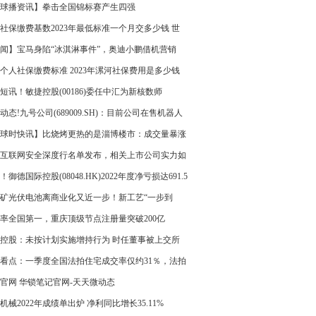
目前根据评估价放贷
球播资讯】拳击全国锦标赛产生四强
社保缴费基数2023年最低标准一个月交多少钱 世
资讯
闻】宝马身陷“冰淇淋事件”，奥迪小鹏借机营销
个人社保缴费标准 2023年漯河社保费用是多少钱
月
短讯！敏捷控股(00186)委任中汇为新核数师
动态!九号公司(689009.SH)：目前公司在售机器人
为商用配送机器人和割草机器人
球时快讯】比烧烤更热的是淄博楼市：成交量暴涨
，中介称咨询量增5倍
互联网安全深度行名单发布，相关上市公司实力如
 当前速读
！御德国际控股(08048.HK)2022年度净亏损达691.5
元
矿光伏电池离商业化又近一步！新工艺“一步到
生产 简单高效
率全国第一，重庆顶级节点注册量突破200亿
控股：未按计划实施增持行为 时任董事被上交所
批评 速看
看点：一季度全国法拍住宅成交率仅约31％，法拍
何多流拍？
官网 华锁笔记官网-天天微动态
机械2022年成绩单出炉 净利同比增长35.11%