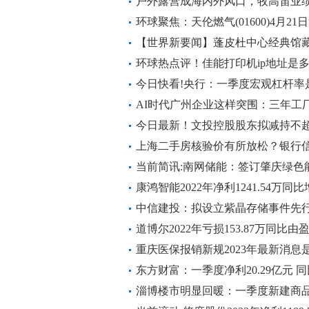
户外露营成海内外风口，牧高笛业
环球聚焦：天伦燃气(01600)4月21
【世界新要闻】蓬皮杜中心经典馆
家们都在想什么？
环球热点评！佳能打印机ip地址是多
今日快看!央行：一季度宏观杠杆率是2
点
AI时代广州企业这样突围：三年工
亩农场_天天实时
今日最新！文投控股股东拟减持不超
上海二手房核验价有所放松？银行
所减轻
当前简讯:南网储能：签订肇庆绿色
康鸿智能2022年净利1241.54万同比
每日速递
中信建投：拟设立紫晶存储事件先
道博尔2022年亏损153.87万同比
日焦点
重庆医保报销新规2023年最新消息
东方财富：一季度净利20.29亿元 同
淄博楼市明显回暖：一季度新建商品