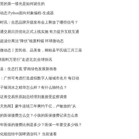
里的第一缕光是如何诞生的
动态:Python面向对象编程-生成器
时讯：合思品牌升级发布会上释放了哪些信号？
通交易日历优化正式上线实施 有力提升互联互通
投资效率
超滤分离法“降伏”核废料镅 环球微动态
微动态丨赏民俗、品美食，桐柏县平氏镇三月三庙
幕
泽面料万里行”走进北京|全球快讯
县：生态打底 擘画绿色发展新画卷
：广州可考虑打造虚拟数字人做城市名片 每日动
子臻润水之精华怎么样？有什么独特点？
海证券交易所原副总经理刘逖接受监察调查
天热闻】蒙牛连续三年爽约千亿，卢敏放的“从
有多少无奈？
的医保缴费怎么交？小孩的医保缴费记录怎么查
 天天观热点
23年医保的缴费比例是多少？医保一年要交多少钱？
化能扭转中国啤酒业吗？ 当前速看