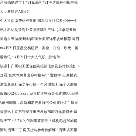
违法强制退市！*ST紫晶和*ST泽达成科创板首批
公司 重点聚焦
人，卷得过AI吗？
个人社保缴费标准查询 2023商丘社保多少钱一个
环球热推荐
讯丨科达制造海外首条玻璃生产线（坦桑尼亚玻
举行开工仪式
周边自驾游/游玩时间/美食美景详细攻略推荐 每日
23年4月21日亚盘交易建议：黄金、白银、欧元、英
日元、瑞郎交易点位技术分析及预测
看热讯：4月21日十大人气股（附名单）
快讯】广州职工医保住院报销比例及起付标准如下
速看!智慧养鸡养出乡村振兴“产业数字化”新模式
23濮阳最低社保交多少钱一个月 濮阳社保个人缴费
详情 世界速讯
股份(002476.SZ)：日景矿业铁石尖金矿300t/d采选
无法在约定期前建成并试生产
估值涨60倍，高瓴和老虎看好的公司要IPO了 每日
最资讯丨京东到家在重庆发放7000万元消费券 每
天可领4000元券包
观天下！3.7％的低利率要消失？机构称超30城房
率有可能上调
滚动:深圳二手房房贷与参考价解绑？深圳多家银