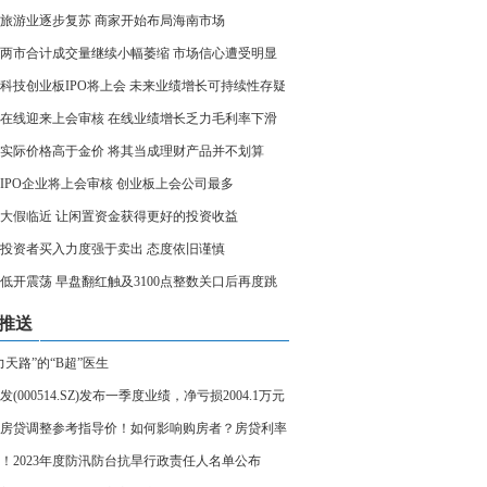
旅游业逐步复苏 商家开始布局海南市场
两市合计成交量继续小幅萎缩 市场信心遭受明显
科技创业板IPO将上会 未来业绩增长可持续性存疑
在线迎来上会审核 在线业绩增长乏力毛利率下滑
实际价格高于金价 将其当成理财产品并不划算
家IPO企业将上会审核 创业板上会公司最多
大假临近 让闲置资金获得更好的投资收益
投资者买入力度强于卖出 态度依旧谨慎
低开震荡 早盘翻红触及3100点整数关口后再度跳
推送
力天路”的“B超”医生
发(000514.SZ)发布一季度业绩，净亏损2004.1万元
球头条
房贷调整参考指导价！如何影响购房者？房贷利率
变化-环球新要闻
！2023年度防汛防台抗旱行政责任人名单公布