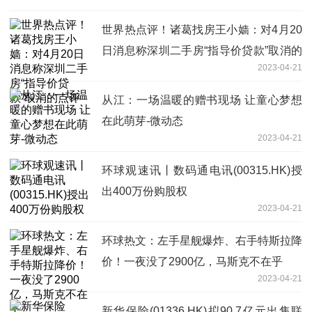
世界热点评！诸葛找房王小嫱：对4月20
日消息称深圳二手房“指导价贷款”取消的
2023-04-21
点评
从江：一场温暖的赠书现场 让童心梦想
在此萌芽-微动态
2023-04-21
环球观速讯丨数码通电讯(00315.HK)授
出400万份购股权
2023-04-21
环球热文：左手星舰爆炸、右手特斯拉降
价！一夜没了2900亿，马斯克不在乎
2023-04-21
新华保险(01336.HK)拟90.7亿元出售联