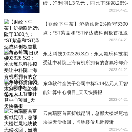
绩，净利润1.3亿元，同比下降98.26%-
2023-04-21
热推荐
【财经下午茶】沪指跌近2%险守3300
点；*ST紫晶和*ST泽达成科创板首批退
2023-04-21
市公司 每日观点
永太科技(002326.SZ)：永太氟乐科技拟
受让中科院上海有机所拥有的含氟冷却介
2023-04-21
质(氟化液)系列产品的制备技术
东华软件全资子公司中标5.14亿元人工智
能计算中心项目_天天快播报
2023-04-21
云南瑞丽首富折戟昆明，总部大楼烂尾地
块被无偿收回，当地楼价几近腰斩
2023-04-21