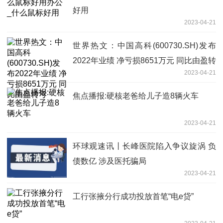
好用
2023-04-21
世界热文：中国高科(600730.SH)发布
2022年业绩 净亏损8651万元 同比由盈转
2023-04-21
亏
焦点播报:硬核老爸给儿子造8辆火车
2023-04-21
环球观速讯丨长峰医院陷入争议旋涡 负
债数亿 涉及医托骗局
2023-04-21
工行张掖分行成功投放首笔“电e贷”