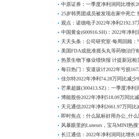
中原证券：一季度净利润同比增长282
25岁韩男团成员被发现在家中死亡
观点：诺德电子2022年净利2192.37
中国黄金(600916.SH)：2022年净利
派3元
天天头条：公司研究室·每周回顾：
格掉这么快
美国FDA或批准摇头丸等药物治疗
热景生物下修业绩快报 计提新冠相
讯
每日热门：安道设计2022年亏损167
量及金额下降
佳尔特2022年净利74.28万同比减少
芒果超媒(300413.SZ)：一季度净利润
博能股份2022年净利518.09万同比减
天元通信2022年净利2661.97万同
准备增加|当前热议
即时焦点：什么鼠标好用办公_什么
风暴眼里的Luneurs，宝马MINI
长江通信：2022年净利润同比增长10