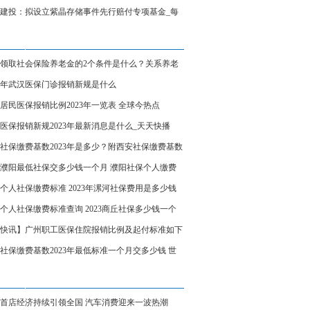
理千亩农场_天天实时
建投：拟设立紫晶存储事件先行赔付专项基金_每
点
领取社会保险养老金的2个条件是什么？关系养老
少的3个因素
23年武汉医保门诊报销新规是什么
居民医保报销比例2023年一览表 全球今热点
医保报销新规2023年最新消息是什么_天天快播
社保缴费基数2023年是多少？附西安社保缴费基数
公式 全球热点评
23濮阳最低社保交多少钱一个月 濮阳社保个人缴费
详情 世界速讯
个人社保缴费标准 2023年漯河社保费用是多少钱
月
个人社保缴费标准查询 2023商丘社保多少钱一个
环球热推荐
快讯】广州职工医保住院报销比例及起付标准如下
社保缴费基数2023年最低标准一个月交多少钱 世
资讯
首店经济持续引领全国 汽车消费迎来一波热潮