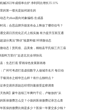
机械2022年成绩单出炉 净利同比增长35.11%
里的第一缕光是如何诞生的
动态:Python面向对象编程-生成器
时讯：合思品牌升级发布会上释放了哪些信号？
通交易日历优化正式上线实施 有力提升互联互通
投资效率
超滤分离法“降伏”核废料镅 环球微动态
微动态丨赏民俗、品美食，桐柏县平氏镇三月三庙
幕
泽面料万里行”走进北京|全球快讯
县：生态打底 擘画绿色发展新画卷
：广州可考虑打造虚拟数字人做城市名片 每日动
子臻润水之精华怎么样？有什么独特点？
海证券交易所原副总经理刘逖接受监察调查
天热闻】蒙牛连续三年爽约千亿，卢敏放的“从
有多少无奈？
的医保缴费怎么交？小孩的医保缴费记录怎么查
 天天观热点
23年医保的缴费比例是多少？医保一年要交多少钱？