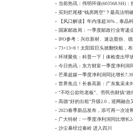
亏 环球动态
当前热讯：伟明环保(603568.SH)
股票激励计划
买到烂尾楼“钱房两空”？最高法明
【风口解读】年内涨超36%，泰晶
超1.2%
国家邮政局：一季度邮政行业寄递业务
比增长8.5% 环球快资讯
IPO参考：兴欣新材、速达股份、
73+13+8！太阳双巨头掀翻快船，布
热血 焦点资讯
环球聚焦：科普一下丨体检查出甲
今日热讯：东方财富一季度净利润同比
芒果超媒一季度净利润同比增长7.39
世界焦点！长春高新：广东集采未对
完全聚焦医药核心主业发展
“不吃公款吃老板”、劳民伤财搞“
通报十起违反中央八项规定精神典
高德“好的出租”升级2.0，巡网融
2023春季新品发布，添可再一次
广大特材：一季度净利润同比增长247
沙尘暴经过秦岭 进入四川