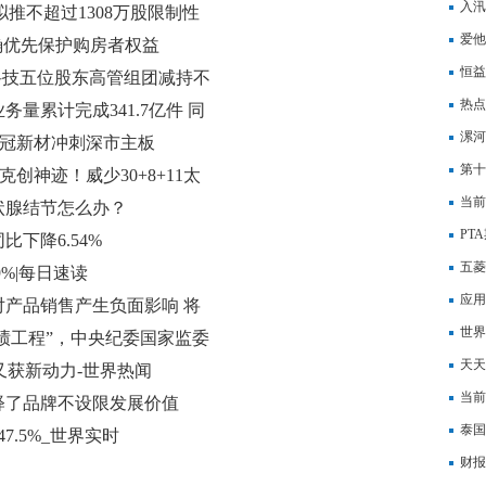
如何
入汛
：拟推不超过1308万股限制性
爱他
确优先保护购房者权益
恒益
科技五位股东高管组团减持不
热点
量累计完成341.7亿件 同
目标
漯河
德冠新材冲刺深市主板
第十
克创神迹！威少30+8+11太
当前
状腺结节怎么办？
高质
PT
下降6.54%
讯
五菱
%|每日速读
应用
产品销售产生负面影响 将
世界
政绩工程”，中央纪委国家监委
升，
天天
型问题！
合又获新动力-世界热闻
这些
当前
诠释了品牌不设限发展价值
起停
泰国
.5%_世界实时
时上
财报