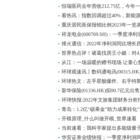
易性金融资产产生利得
恒瑞医药去年营收212.75亿，今
看热讯：指数回调超过40%，新能
重庆居民医保报销比例2023年一览
祥龙电业(600769.SH)：一季度净利
37.06%
烽火通信：2022年净利润同比增长
世界热点评！诸葛找房王小嫱：对4
导价贷款”取消的点评
从江：一场温暖的赠书现场 让童心
环球观速讯丨数码通电讯(00315.H
环球热文：左手星舰爆炸、右手特斯
马斯克不在乎
新华保险(01336.HK)拟90.7亿元
环球快报:2022年文旅集团财务分析
青岛：1.2亿“硕果金”助力成果转化
开模原理_什么叫做开模_世界速看
当前速看：我科学家提出多能级量
华安证券业绩快报：一季度净利润同比