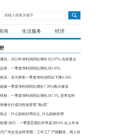
请输入搜索关键字
咨询
生活服务
经济
野
通信：2022年净利润同比增长102.97%-当前看点
证券：一季度净利润同比增长282.45%
热讯：东方财富一季度净利润同比下降6.54%
超媒一季度净利润同比增长7.39%|每日速读
特材：一季度净利润同比增长247.5%_世界实时
张掖分行成功投放首笔“电e贷”
焦点：什么鼠标好用办公_什么鼠标好用
快看!央行：一季度宏观杠杆率是289.6% 比上年末
个百分点
时代广州企业这样突围：三年工厂产能翻倍，两人轻