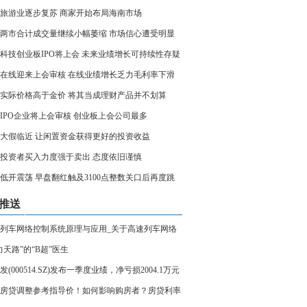
旅游业逐步复苏 商家开始布局海南市场
两市合计成交量继续小幅萎缩 市场信心遭受明显
科技创业板IPO将上会 未来业绩增长可持续性存疑
在线迎来上会审核 在线业绩增长乏力毛利率下滑
实际价格高于金价 将其当成理财产品并不划算
家IPO企业将上会审核 创业板上会公司最多
大假临近 让闲置资金获得更好的投资收益
投资者买入力度强于卖出 态度依旧谨慎
低开震荡 早盘翻红触及3100点整数关口后再度跳
推送
列车网络控制系统原理与应用_关于高速列车网络
系统原理与应用简述
力天路”的“B超”医生
发(000514.SZ)发布一季度业绩，净亏损2004.1万元
球头条
房贷调整参考指导价！如何影响购房者？房贷利率