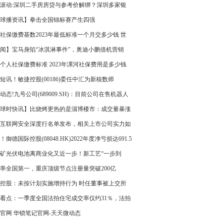
率有可能上调
滚动:深圳二手房房贷与参考价解绑？深圳多家银
目前根据评估价放贷
球播资讯】拳击全国锦标赛产生四强
社保缴费基数2023年最低标准一个月交多少钱 世
资讯
闻】宝马身陷“冰淇淋事件”，奥迪小鹏借机营销
个人社保缴费标准 2023年漯河社保费用是多少钱
月
短讯！敏捷控股(00186)委任中汇为新核数师
动态!九号公司(689009.SH)：目前公司在售机器人
为商用配送机器人和割草机器人
球时快讯】比烧烤更热的是淄博楼市：成交量暴涨
，中介称咨询量增5倍
互联网安全深度行名单发布，相关上市公司实力如
 当前速读
！御德国际控股(08048.HK)2022年度净亏损达691.5
元
矿光伏电池离商业化又近一步！新工艺“一步到
生产 简单高效
率全国第一，重庆顶级节点注册量突破200亿
控股：未按计划实施增持行为 时任董事被上交所
批评 速看
看点：一季度全国法拍住宅成交率仅约31％，法拍
何多流拍？
官网 华锁笔记官网-天天微动态