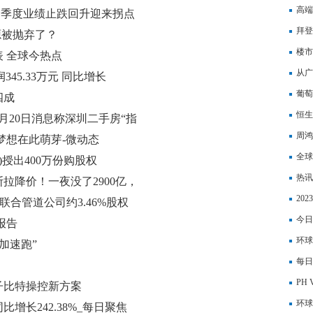
高端
年一季度业绩止跌回升迎来拐点
拜登
源被抛弃了？
坚决
楼市
表 全球今热点
去，
从广
润345.33万元 同比增长
葡萄
四成
恒生
月20日消息称深圳二手房“指
周鸿
梦想在此萌芽-微动态
全球
K)授出400万份购股权
快报
热讯
拉降价！一夜没了2900亿，
料用
20
出售联合管道公司约3.46%股权
20
今日
报告
降26
环球
“加速跑”
每日
线封
PH
子比特操控新方案
环球
增长242.38%_每日聚焦