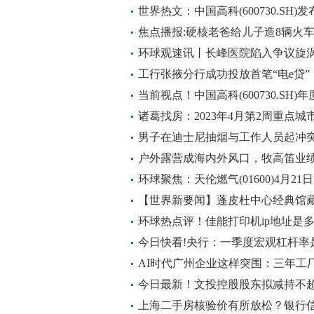
世界热文：中国高科(600730.SH)发
元 同比由盈转亏
焦点播报:硬核老爸给儿子造8辆火
环球观速讯丨长峰医院陷入争议旋涡
工行张掖分行成功投放首笔“电e贷”
当前视点！中国高科(600730.SH)
元
诸葛找房：2023年4月第2周重点
杭州新房仍维持33%涨幅
男子在迪士尼抽烟与工作人员起冲突
户外露营成海内外风口，牧高笛业
环球聚焦：天伦燃气(01600)4月21
【世界新要闻】蓬皮杜中心经典馆
家们都在想什么？
环球热点评！佳能打印机ip地址是多
今日快看!央行：一季度宏观杠杆率是2
点
AI时代广州企业这样突围：三年工
亩农场_天天实时
今日最新！文投控股股东拟减持不超
上海二手房核验价有所放松？银行