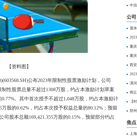
松管
中信
日焦
公司
退休
金多
20
重庆
重庆
西安
【资料图】
计算
20
8)(603568.SH)公布2023年限制性股票激励计划，公司
标准
漯河
限制性股票总量不超过1308万股，约占本激励计划草案
一个
商丘
股的0.77%。其中首次授予不超过1,048万股，约占本激励计
月|
【时
55万股的0.62%，约占本次授予权益总量的80.12%；预留
郑州
股本总额169,421.355万股的0.15%，预留部分约占
界微
焦点
上海