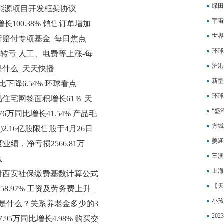
绿田
能源项目开发框架协议
宇宙
增长100.38% 销售订单增加
世界
行赔付专项基金_每日焦点
环球
由盈转亏 人工、电费等上涨-每
沪港
是什么_天天快播
跨境
新型
比下降6.54% 环球看点
环球
住宅网签面积增长61％ 天
会开
“盛
76万同比增长41.54% 产品毛
方城
)2.16亿股限售股于4月26日
姜涵
年度业绩，净亏损2566.81万
态
三溪
么
​上
？附西安社保缴费基数计算公式
【天
58.97% 工资及劳务费上升_
容”
小孩
是什么？关系养老金多少的3
询？
20
.95万同比增长4.98% 购买交