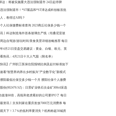
状况不佳 天天资讯
T泽达：将被实施重大违法强制退市 24日起停牌
违法强制退市！*ST紫晶和*ST泽达成科创板首批
公司 重点聚焦
人，卷得过AI吗？
个人社保缴费标准查询 2023商丘社保多少钱一个
环球热推荐
讯丨科达制造海外首条玻璃生产线（坦桑尼亚玻
举行开工仪式
周边自驾游/游玩时间/美食美景详细攻略推荐 每日
23年4月21日亚盘交易建议：黄金、白银、欧元、英
日元、瑞郎交易点位技术分析及预测
看热讯：4月21日十大人气股（附名单）
快讯】广州职工医保住院报销比例及起付标准如下
速看!智慧养鸡养出乡村振兴“产业数字化”新模式
23濮阳最低社保交多少钱一个月 濮阳社保个人缴费
详情 世界速讯
股份(002476.SZ)：日景矿业铁石尖金矿300t/d采选
无法在约定期前建成并试生产
估值涨60倍，高瓴和老虎看好的公司要IPO了 每日
最资讯丨京东到家在重庆发放7000万元消费券 每
天可领4000元券包
观天下！3.7％的低利率要消失？机构称超30城房