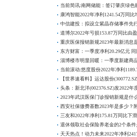
所减轻
当前简讯:南网储能：签订肇庆绿色
康鸿智能2022年净利1241.54万同比
每日速递
中信建投：拟设立紫晶存储事件先
道博尔2022年亏损153.87万同比
日焦点
重庆医保报销新规2023年最新消息
东方财富：一季度净利20.29亿元 同
淄博楼市明显回暖：一季度新建商品
天微动态
当前滚动:悠度股份2022年净利1189.
利增加
【世界速看料】运达股份(300772.SZ
可上市流通
头条：新北洋(002376.SZ)发2022
元，同比由盈转亏，每10股派1.5元
2023年武汉医保门诊报销新规是什
西安社保缴费基数2023年是多少
全球热点评
三友和2022年净利175.81万同比下滑
每日看点
退休领取社会保险养老金的2个条件
个因素
天天热点！动力未来2022年净利2417