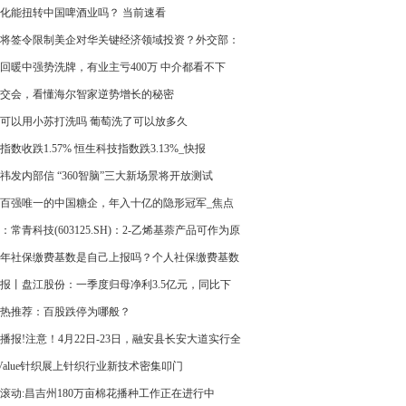
化能扭转中国啤酒业吗？ 当前速看
将签令限制美企对华关键经济领域投资？外交部：
反对
回暖中强势洗牌，有业主亏400万 中介都看不下
官方定调-天天亮点
交会，看懂海尔智家逆势增长的秘密
可以用小苏打洗吗 葡萄洗了可以放多久
指数收跌1.57% 恒生科技指数跌3.13%_快报
祎发内部信 “360智脑”三大新场景将开放测试
百强唯一的中国糖企，年入十亿的隐形冠军_焦点
：常青科技(603125.SH)：2-乙烯基萘产品可作为原
于高端光刻胶的生产
23年社保缴费基数是自己上报吗？个人社保缴费基数
23是多少
报丨盘江股份：一季度归母净利3.5亿元，同比下
.89%
热推荐：百股跌停为哪般？
播报!注意！4月22日-23日，融安县长安大道实行全
闭！
 Value针织展上针织行业新技术密集叩门
滚动:昌吉州180万亩棉花播种工作正在进行中