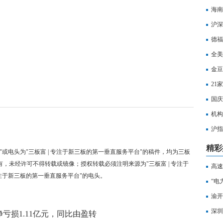
海南
沪深
打击
德福
全美
金豆
21
国庆
机构
沪指
水
精彩
"或电头为"三板富 | 专注于新三板的第一垂直服务平台"的稿件，均为三板
有，未经许可不得转载或镜像；授权转载必须注明来源为"三板富 | 专注于
高速
专注于新三板的第一垂直服务平台"的电头。
控制
“电
渝开
_全
深圳
绩，净亏损1.11亿元，同比由盈转