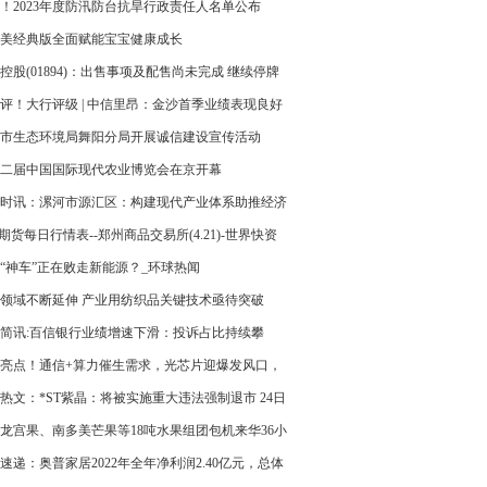
变化-环球新要闻
！2023年度防汛防台抗旱行政责任人名单公布
美经典版全面赋能宝宝健康成长
控股(01894)：出售事项及配售尚未完成 继续停牌
评！大行评级 | 中信里昂：金沙首季业绩表现良好
价33.9港元 给予“买入”评级
市生态环境局舞阳分局开展诚信建设宣传活动
二届中国国际现代农业博览会在京开幕
时讯：漯河市源汇区：构建现代产业体系助推经济
量发展
A期货每日行情表--郑州商品交易所(4.21)-世界快资
“神车”正在败走新能源？_环球热闻
领域不断延伸 产业用纺织品关键技术亟待突破
简讯:百信银行业绩增速下滑：投诉占比持续攀
按较2021年增长83%
亮点！通信+算力催生需求，光芯片迎爆发风口，
国产厂商要崛起了？
热文：*ST紫晶：将被实施重大违法强制退市 24日
牌
龙宫果、南多美芒果等18吨水果组团包机来华36小
架盒马 世界头条
速递：奥普家居2022年全年净利润2.40亿元，总体