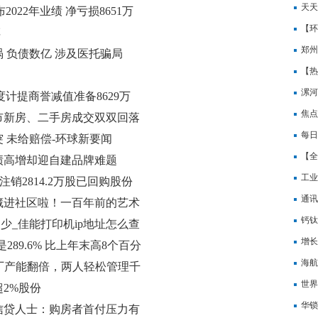
贷利
天天
布2022年业绩 净亏损8651万
行：
【环
车
郑州
 负债数亿 涉及医托骗局
界微
【热
漯河
年度计提商誉减值准备8629万
一个
焦点
城市新房、二手房成交双双回落
每日
 未给赔偿-环球新要闻
产品
【全
绩高增却迎自建品牌难题
7成
工业
日注销2814.2万股已回购股份
何？
通讯
藏进社区啦！一百年前的艺术
万港
钙钛
少_佳能打印机ip地址怎么查
位”
增长
89.6% 比上年末高8个百分
海航
厂产能翻倍，两人轻松管理千
通报
世界
2%股份
房为
华锁
信贷人士：购房者首付压力有