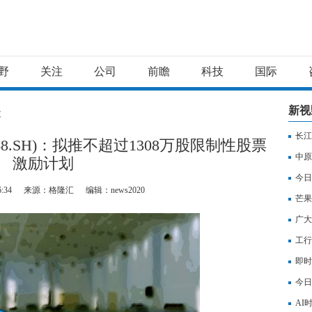
野
关注
公司
前瞻
科技
国际
新视
文
长江
68.SH)：拟推不超过1308万股限制性股票
中原
激励计划
今日
6:34
来源：格隆汇
编辑：news2020
芒果
广大
工行
即时
今日
高8
AI