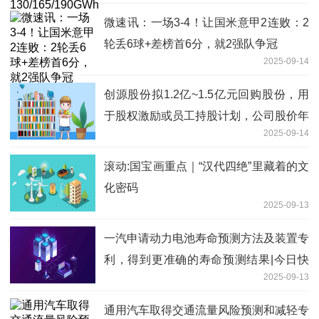
微速讯：一场3-4！让国米意甲2连败：2
轮丢6球+差榜首6分，就2强队争冠
2025-09-14
创源股份拟1.2亿~1.5亿元回购股份，用
于股权激励或员工持股计划，公司股价年
2025-09-14
内涨151%
滚动:国宝画重点｜“汉代四绝”里藏着的文
化密码
2025-09-13
一汽申请动力电池寿命预测方法及装置专
利，得到更准确的寿命预测结果|今日快
2025-09-13
讯
通用汽车取得交通流量风险预测和减轻专