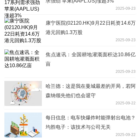
求强劲 苹果(AAPL.US)涨超3%
2025-09-23
康宁医院(02120.HK)9月22日耗资14.6万
港元回购1.3万股
2025-09-23
焦点速讯：全国耕地灌溉面积达10.86亿
亩
2025-09-23
哈兰德：这是我在曼城最差的开局，若阿
森纳领先他们也会退守
2025-09-22
每日信息：电车快爆炸时能弹射出电池？
均胜电子：该技术与公司无关
2025-09-22