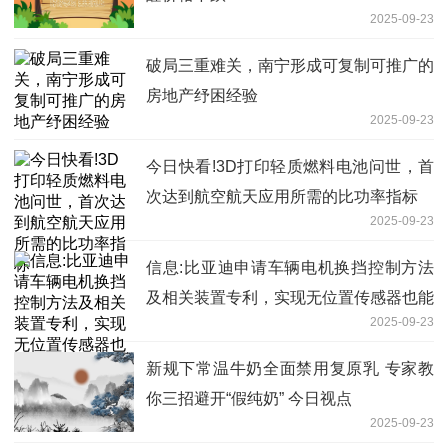
2025-09-23
破局三重难关，南宁形成可复制可推广的
房地产纾困经验
2025-09-23
今日快看!3D打印轻质燃料电池问世，首
次达到航空航天应用所需的比功率指标
2025-09-23
信息:比亚迪申请车辆电机换挡控制方法
及相关装置专利，实现无位置传感器也能
2025-09-23
获取到拨片准确的位移量信息
新规下常温牛奶全面禁用复原乳 专家教
你三招避开“假纯奶” 今日视点
2025-09-23