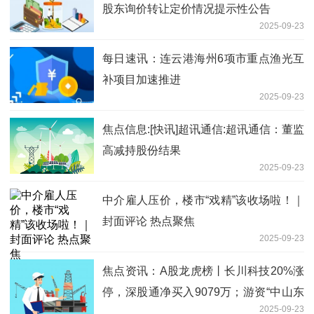
股东询价转让定价情况提示性公告
2025-09-23
每日速讯：连云港海州6项市重点渔光互
补项目加速推进
2025-09-23
焦点信息:[快讯]超讯通信:超讯通信：董监
高减持股份结果
2025-09-23
中介雇人压价，楼市“戏精”该收场啦！｜
封面评论 热点聚焦
2025-09-23
焦点资讯：A股龙虎榜丨长川科技20%涨
停，深股通净买入9079万；游资“中山东
2025-09-23
路”净买入1.58亿，陈小群净买入1.63亿