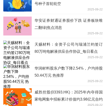
号种子首轮轮空
2025-09-22
华安证券财通证券股价下跌 证券板块唯
二翻绿|焦点消息
2025-09-22
天赐材料：全资子公司与瑞浦兰钧签订
80万吨电解液供应合作协议_每日看点
2025-09-22
华润材料股东户数下降2.54%，户均持股
50.44万元 热推荐
2025-09-22
威胜控股(03393.HK)：2025年内夺得国
家电网集中招标累计价值约3.98亿元合约
2025-09-22