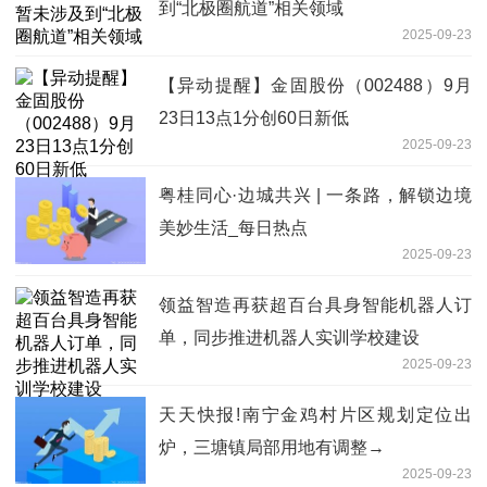
到“北极圈航道”相关领域
2025-09-23
【异动提醒】金固股份（002488）9月
23日13点1分创60日新低
2025-09-23
粤桂同心·边城共兴 | 一条路，解锁边境
美妙生活_每日热点
2025-09-23
领益智造再获超百台具身智能机器人订
单，同步推进机器人实训学校建设
2025-09-23
天天快报!南宁金鸡村片区规划定位出
炉，三塘镇局部用地有调整→
2025-09-23