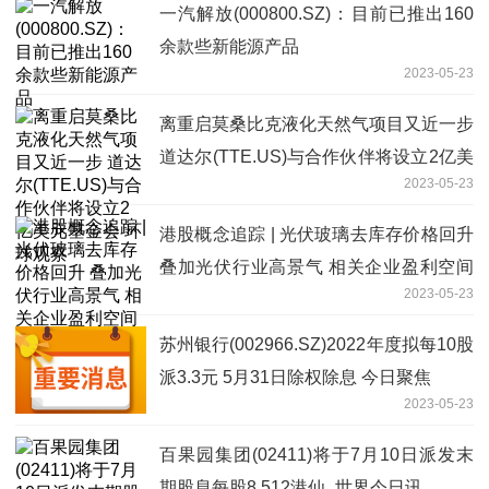
一汽解放(000800.SZ)：目前已推出160
余款些新能源产品
2023-05-23
离重启莫桑比克液化天然气项目又近一步
道达尔(TTE.US)与合作伙伴将设立2亿美
2023-05-23
元基金会 环球观察
港股概念追踪 | 光伏玻璃去库存价格回升
叠加光伏行业高景气 相关企业盈利空间
2023-05-23
可期(附概念股)_通讯
苏州银行(002966.SZ)2022年度拟每10股
派3.3元 5月31日除权除息 今日聚焦
2023-05-23
百果园集团(02411)将于7月10日派发末
期股息每股8.512港仙_世界今日讯