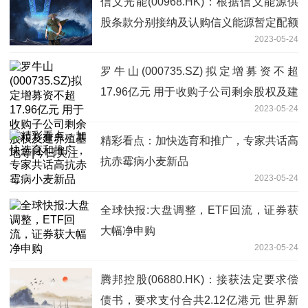
信义光能(00968.HK)：根据信义能源供
股条款分别接纳及认购信义能源暂定配额
2023-05-24
及信义能源额外申请|简讯
罗牛山(000735.SZ)拟定增募资不超
17.96亿元 用于收购子公司剩余股权及建
2023-05-24
养殖基地等|今日关注
精彩看点：加快选育和推广，专家共话高
抗赤霉病小麦新品
2023-05-24
全球快报:大盘调整，ETF回流，证券获
大幅净申购
2023-05-24
腾邦控股(06880.HK)：接获法定要求偿
债书，要求支付合共2.12亿港元 世界新