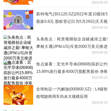
2023-05-23
元
新特电气(301120.SZ)2022年度10股转5
股派0.8元 股权登记日为5月29日|天天视
2023-05-23
点
头条焦点：耗资规模创企业碳减排之最!
摩根大通(JPM.US)斥资2000万美元推进
2023-05-23
减排
焦点速看：宏光半导体(06908)拟折让约
15.89%发行最多4000万股配售股份 净筹
2023-05-23
约3510万港元
全球热议:一汽解放(000800.SZ)：L4级智
能驾驶商用车尚未大规模应用
2023-05-23