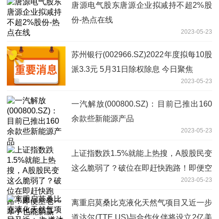
唐源电气股东唐源企业拟减持不超2%股
份-热点在线
2023-05-23
苏州银行(002966.SZ)2022年度拟每10股
派3.3元 5月31日除权除息 今日聚焦
2023-05-23
一汽解放(000800.SZ)：目前已推出160
余款些新能源产品
2023-05-23
上证指数跌1.5%就能上热搜，A股股民变
这么脆弱了？破位在即赶快跑路！即便空
2023-05-23
仓一辈子也能躺赢90%的人 天天通讯
离重启莫桑比克液化天然气项目又近一步
道达尔(TTE.US)与合作伙伴将设立2亿美