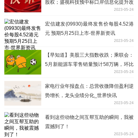
股权；盛视科技预中标口岸信息化提升改
2023-05-24
造项目
宏信建发(09930)最终发售价每股4.52港
元 预期5月25日上市-世界新资讯
2023-05-24
【早知道】美股三大指数收跌；乘联会：
5月新能源车零售销量预计58万辆，环比
2023-05-24
增长10.5%
家电行业年报盘点：总营收微降但盈利逆
势增长，龙头业绩分化_世界快讯
2023-05-24
看到这些动物之间互帮互助的瞬间，我被
震撼到了！
2023-05-24