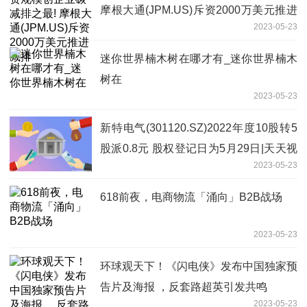
摩根大通(JPM.US)斥资2000万美元推进
2023-05-23
减排
迷你世界楠木树在哪才有_迷你世界楠木
树在
2023-05-23
新特电气(301120.SZ)2022年度10股转5
股派0.8元 股权登记日为5月29日|天天视
2023-05-23
点
618前夜，电商物流「涌向」B2B战场
2023-05-23
环球观天下！《闪电侠》发布中国独家预
告片及海报 ，反套路超英引发共鸣
2023-05-23