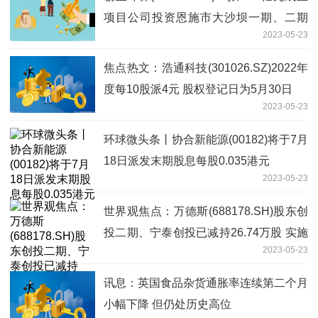
项目公司投资恩施市大沙坝一期、二期
2023-05-23
(谭家坝)污水处理厂及配套管网工程特许
经营项目
焦点热文：浩通科技(301026.SZ)2022年
度每10股派4元 股权登记日为5月30日
2023-05-23
环球微头条丨协合新能源(00182)将于7月
18日派发末期股息每股0.035港元
2023-05-23
世界观焦点：万德斯(688178.SH)股东创
投二期、宁泰创投已减持26.74万股 实施
2023-05-23
期过半
讯息：英国食品杂货通胀率连续第二个月
小幅下降 但仍处历史高位