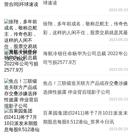
球速读
2023-05-23
徐翔，多年前成名，敬称总舵主，传奇色
彩，这样的人闲不住，股票交易就是其最
2023-05-23
大的爱好_天天热议
海航冷链任命杨华为公司总裁 2022年公
司亏损2577.9万
2023-05-23
焦点！三联锻造关联方产品或存交叠涉嫌
选择性披露 停业背后现影子公司
2023-05-23
百果园集团(02411)将于7月10日派发末
期股息每股8.512港仙_世界今日讯
2023-05-23