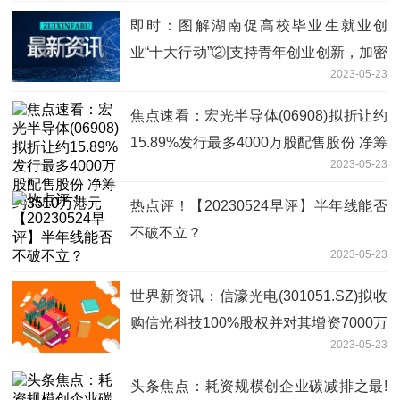
即时：图解湖南促高校毕业生就业创
业“十大行动”②|支持青年创业创新，加密
2023-05-23
线上线下招聘
焦点速看：宏光半导体(06908)拟折让约
15.89%发行最多4000万股配售股份 净筹
2023-05-23
约3510万港元
热点评！【20230524早评】半年线能否
不破不立？
2023-05-23
世界新资讯：信濠光电(301051.SZ)拟收
购信光科技100%股权并对其增资7000万
2023-05-23
元
头条焦点：耗资规模创企业碳减排之最!