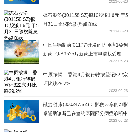
2023-05-23
德石股份(301158.SZ)拟10股派1.6元 于5
月31日除权除息-热点在线
2023-05-23
中国生物制药(01177)开发的抗肿瘤1类创
新药TQ-B3525片新药上市申请获受理
2023-05-23
中原按揭：香港4月银行转按登记822宗
环比跌29.2%
2023-05-23
融捷健康(300247.SZ)：影联云享的ai影
像辅助诊断已在签约医院部分病症诊断中
2023-05-23
运用