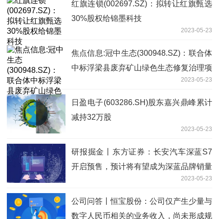
红旗连锁(002697.SZ)：拟转让红旗甄选
30%股权给锦墨科技
2023-05-23
焦点信息:冠中生态(300948.SZ)：联合体
中标浮梁县废弃矿山绿色生态修复治理项
2023-05-23
目设计采购施工总承包
日盈电子(603286.SH)股东嘉兴鼎峰累计
减持32万股
2023-05-23
研报掘金丨东方证券：长安汽车深蓝S7
开启预售，预计将有望成为深蓝品牌销量
2023-05-23
新支点 每日消息
公司问答丨恒宝股份：公司仅产生少量与
数字人民币相关的业务收入，尚未形成规