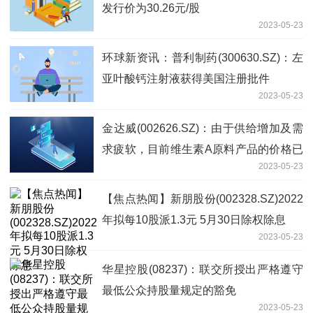
发行价为30.26元/股
2023-05-23
环球新资讯：普利制药(300630.SZ)：左
亚叶酸钙注射液获得美国注册批件
2023-05-23
金达威(002626.SZ)：由于供给增加及需
求疲软，目前维生素A原料产品的价格已
2023-05-23
跌至历史底位 当前时讯
【焦点热闻】新朋股份(002328.SZ)2022
年拟每10股派1.3元 5月30日除权除息
2023-05-23
华星控股(08237)：联交所授出严格遵守
最低公众持股量规定的豁免
2023-05-23