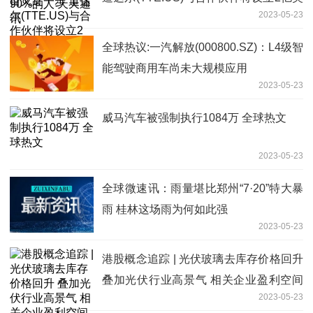
2023-05-23
元基金会 环球观察
全球热议:一汽解放(000800.SZ)：L4级智
能驾驶商用车尚未大规模应用
2023-05-23
威马汽车被强制执行1084万 全球热文
2023-05-23
全球微速讯：雨量堪比郑州“7·20”特大暴
雨 桂林这场雨为何如此强
2023-05-23
港股概念追踪 | 光伏玻璃去库存价格回升
叠加光伏行业高景气 相关企业盈利空间
2023-05-23
可期(附概念股)_通讯