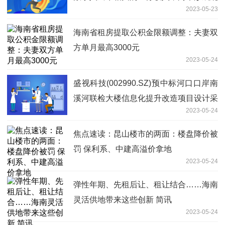
2023-05-23
模
海南省租房提取公积金限额调整：夫妻双
方单月最高3000元
2023-05-24
盛视科技(002990.SZ)预中标河口口岸南
溪河联检大楼信息化提升改造项目设计采
2023-05-24
购施工总承包_视点
焦点速读：昆山楼市的两面：楼盘降价被
罚 保利系、中建高溢价拿地
2023-05-24
弹性年期、先租后让、租让结合……海南
灵活供地带来这些创新 简讯
2023-05-24