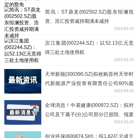
简讯：ST鼎龙(002502.SZ)股东恒澜投
资、浩汇投资减持期满未减持
2023-05-23
滨江集团(002244.SZ)：以52.13亿元竞
得三处土地使用权
2023-05-23
天华新能(300390.SZ)拟收购苏州天华时
代新能源产业投资有限责任公司60%股
2023-05-23
权-环球观速讯
全球消息！中基健康(000972.SZ)：拟对
公司及下属子(分)公司部分已损毁、报废
2023-05-23
及盘亏的固定资产进行报废处置
创业环保(600874.SH)：拟1.62亿元成立