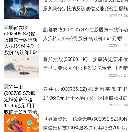
股条款分别接纳及认购信义能源暂定配额
2023-05-24
及信义能源额外申请|简讯
鹏都农牧(002505.SZ)控股股东一致行动
人拟转让4%公司股份 转让价1.64元/股
2023-05-24
腾邦控股(06880.HK)：接获法定要求偿
债书，要求支付合共2.12亿港元 世界新
2023-05-24
要闻
罗牛山(000735.SZ)拟定增募资不超
17.96亿元 用于收购子公司剩余股权及建
2023-05-24
养殖基地等|今日关注
世界新资讯：信濠光电(301051.SZ)拟收
购信光科技100%股权并对其增资7000万