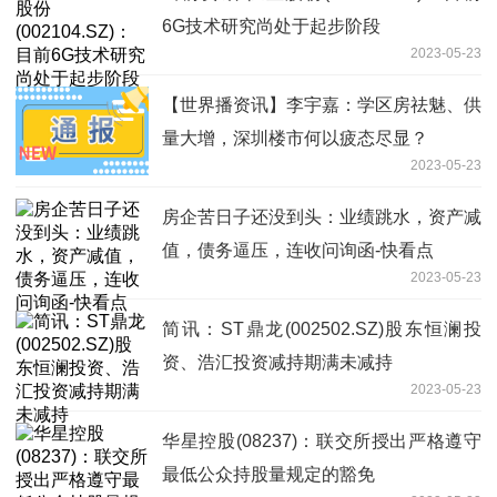
6G技术研究尚处于起步阶段
2023-05-23
【世界播资讯】李宇嘉：学区房祛魅、供
量大增，深圳楼市何以疲态尽显？
2023-05-23
房企苦日子还没到头：业绩跳水，资产减
值，债务逼压，连收问询函-快看点
2023-05-23
简讯：ST鼎龙(002502.SZ)股东恒澜投
资、浩汇投资减持期满未减持
2023-05-23
华星控股(08237)：联交所授出严格遵守
最低公众持股量规定的豁免