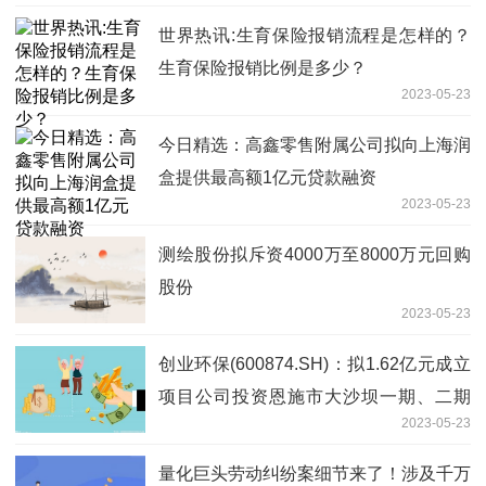
世界热讯:生育保险报销流程是怎样的？
生育保险报销比例是多少？
2023-05-23
今日精选：高鑫零售附属公司拟向上海润
盒提供最高额1亿元贷款融资
2023-05-23
测绘股份拟斥资4000万至8000万元回购
股份
2023-05-23
创业环保(600874.SH)：拟1.62亿元成立
项目公司投资恩施市大沙坝一期、二期
2023-05-23
(谭家坝)污水处理厂及配套管网工程特许
经营项目
量化巨头劳动纠纷案细节来了！涉及千万