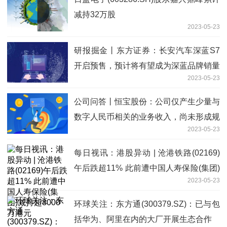
减持32万股
2023-05-23
研报掘金丨东方证券：长安汽车深蓝S7
开启预售，预计将有望成为深蓝品牌销量
2023-05-23
新支点 每日消息
公司问答丨恒宝股份：公司仅产生少量与
数字人民币相关的业务收入，尚未形成规
2023-05-23
模
每日视讯：港股异动 | 沧港铁路(02169)
午后跌超11% 此前遭中国人寿保险(集团)
2023-05-23
减持超8000万港元
环球关注：东方通(300379.SZ)：已与包
括华为、阿里在内的大厂开展生态合作