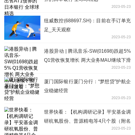
2023-05-23
纽威数控(688697.SH)：目前在手订单充
足_天天观察
2023-05-23
港股异动 | 腾讯音乐-SW(01698)跌超5%
Q1营收恢复增长 两大业务MAU继续下滑
2023-05-23
_全球速看
厦门国际银行厦门分行：“梦想贷”护航企
业稳健经营
2023-05-23
世界快看：【机构调研记录】平安基金调
研杭氧股份、普源精电等4只个股（附名
2023-05-23
单）