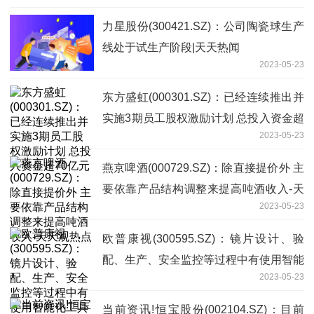
力星股份(300421.SZ)：公司陶瓷球生产
线处于试生产阶段|天天热闻
2023-05-23
东方盛虹(000301.SZ)：已经连续推出并
实施3期员工股权激励计划 总投入资金超
2023-05-23
70亿元
燕京啤酒(000729.SZ)：除直接提价外 主
要依靠产品结构调整来提高吨酒收入-天
2023-05-23
天观热点
欧普康视(300595.SZ)：镜片设计、验
配、生产、安全监控等过程中有使用智能
2023-05-23
化工具
当前资讯!恒宝股份(002104.SZ)：目前