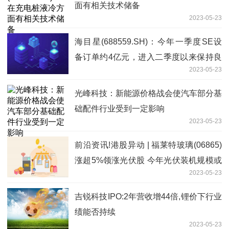
面有相关技术储备
2023-05-23
海目星(688559.SH)：今年一季度SE设
备订单约4亿元，进入二季度以来保持良
2023-05-23
好的签单趋势 每日时讯
光峰科技：新能源价格战会使汽车部分基
础配件行业受到一定影响
2023-05-23
前沿资讯!港股异动 | 福莱特玻璃(06865)
涨超5%领涨光伏股 今年光伏装机规模或
2023-05-23
超出预期
吉锐科技IPO:2年营收增44倍,锂价下行业
绩能否持续
2023-05-23