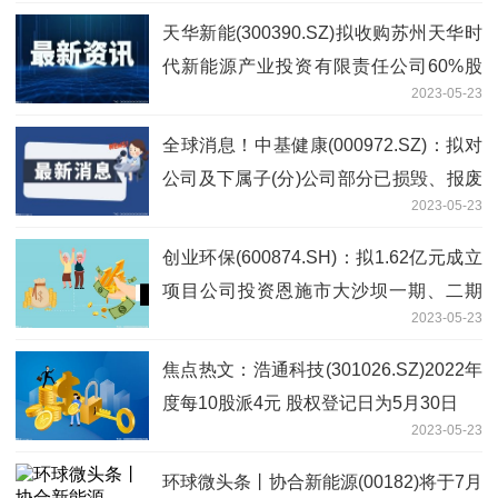
天华新能(300390.SZ)拟收购苏州天华时
代新能源产业投资有限责任公司60%股
2023-05-23
权-环球观速讯
全球消息！中基健康(000972.SZ)：拟对
公司及下属子(分)公司部分已损毁、报废
2023-05-23
及盘亏的固定资产进行报废处置
创业环保(600874.SH)：拟1.62亿元成立
项目公司投资恩施市大沙坝一期、二期
2023-05-23
(谭家坝)污水处理厂及配套管网工程特许
经营项目
焦点热文：浩通科技(301026.SZ)2022年
度每10股派4元 股权登记日为5月30日
2023-05-23
环球微头条丨协合新能源(00182)将于7月