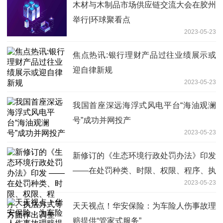
木材与木制品市场供应链交流大会在胶州
举行|环球聚看点
2023-05-23
焦点热讯:银行理财产品过往业绩展示或
迎自律新规
2023-05-23
我国首座深远海浮式风电平台“海油观澜
号”成功并网投产
2023-05-23
新修订的《生态环境行政处罚办法》印发
——在处罚种类、时限、权限、程序、执
2023-05-23
法方式等方面作出调整
天天视点！华安保险：为车险人伤事故理
赔提供“管家式服务”