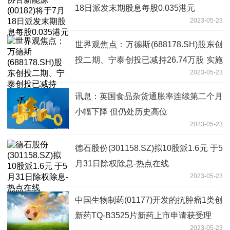
18日派发末期股息每股0.035港元
2023-05-23
世界观焦点：万德斯(688178.SH)股东创
投二期、宁泰创投已减持26.74万股 实施
2023-05-23
期过半
讯息：英国食品杂货通胀率连续第二个月
小幅下降 但仍处历史高位
2023-05-23
德石股份(301158.SZ)拟10股派1.6元 于5
月31日除权除息-热点在线
2023-05-23
中国生物制药(01177)开发的抗肿瘤1类创
新药TQ-B3525片新药上市申请获受理
2023-05-23