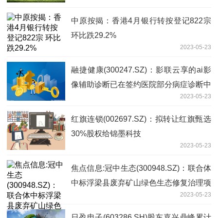
中原按揭：香港4月银行转按登记822宗
环比跌29.2%
2023-05-23
融捷健康(300247.SZ)：影联云享的ai影
像辅助诊断已在签约医院部分病症诊断中
2023-05-23
运用
红旗连锁(002697.SZ)：拟转让红旗甄选
30%股权给锦墨科技
2023-05-23
焦点信息:冠中生态(300948.SZ)：联合体
中标浮梁县废弃矿山绿色生态修复治理项
2023-05-23
目设计采购施工总承包
日盈电子(603286.SH)股东嘉兴鼎峰累计