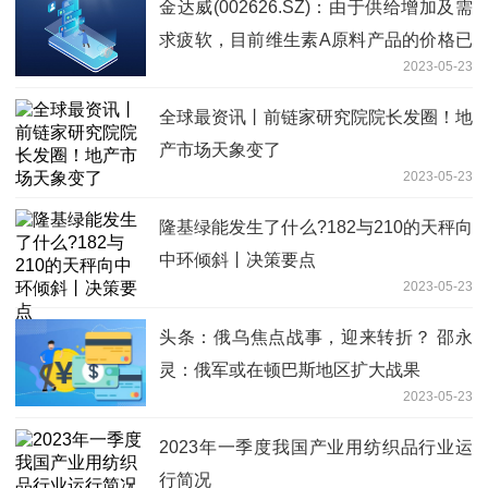
金达威(002626.SZ)：由于供给增加及需
求疲软，目前维生素A原料产品的价格已
2023-05-23
跌至历史底位 当前时讯
全球最资讯丨前链家研究院院长发圈！地
产市场天象变了
2023-05-23
隆基绿能发生了什么?182与210的天秤向
中环倾斜丨决策要点
2023-05-23
头条：俄乌焦点战事，迎来转折？ 邵永
灵：俄军或在顿巴斯地区扩大战果
2023-05-23
2023年一季度我国产业用纺织品行业运
行简况