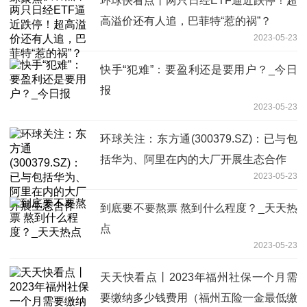
环球快看点丨两只日经ETF逼近跌停！超
高溢价还有人追，巴菲特“惹的祸”？
2023-05-23
快手“犯难”：要盈利还是要用户？_今日
报
2023-05-23
环球关注：东方通(300379.SZ)：已与包
括华为、阿里在内的大厂开展生态合作
2023-05-23
到底要不要熬票 熬到什么程度？_天天热
点
2023-05-23
天天快看点丨2023年福州社保一个月需
要缴纳多少钱费用（福州五险一金最低缴