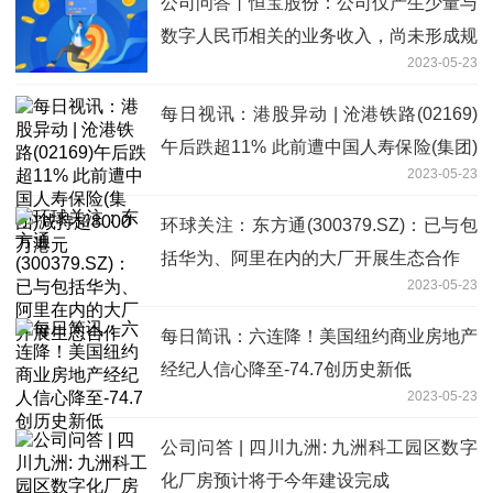
公司问答丨恒宝股份：公司仅产生少量与
数字人民币相关的业务收入，尚未形成规
2023-05-23
模
每日视讯：港股异动 | 沧港铁路(02169)
午后跌超11% 此前遭中国人寿保险(集团)
2023-05-23
减持超8000万港元
环球关注：东方通(300379.SZ)：已与包
括华为、阿里在内的大厂开展生态合作
2023-05-23
每日简讯：六连降！美国纽约商业房地产
经纪人信心降至-74.7创历史新低
2023-05-23
公司问答 | 四川九洲: 九洲科工园区数字
化厂房预计将于今年建设完成