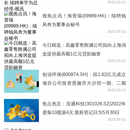
2023-05-23
视焦点讯！海普瑞(09989.HK)：续聘钱
风奇为董事会秘书
2023-05-23
今日精选：高鑫零售附属公司拟向上海润
盒提供最高额1亿元贷款融资
2023-05-23
创业环保(600874.SH)：拟1.62亿元成立
项目公司投资恩施市大沙坝一期、二期
2023-05-23
(谭家坝)污水处理厂及配套管网工程特许
经营项目
焦点热文：浩通科技(301026.SZ)2022年
度每10股派4元 股权登记日为5月30日
2023-05-23