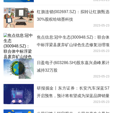
运用
红旗连锁(002697.SZ)：拟转让红旗甄选
30%股权给锦墨科技
2023-05-23
焦点信息:冠中生态(300948.SZ)：联合体
中标浮梁县废弃矿山绿色生态修复治理项
2023-05-23
目设计采购施工总承包
日盈电子(603286.SH)股东嘉兴鼎峰累计
减持32万股
2023-05-23
研报掘金丨东方证券：长安汽车深蓝S7
开启预售，预计将有望成为深蓝品牌销量
2023-05-23
新支点 每日消息