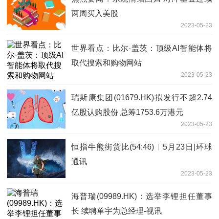
两周买入美股
2023-05-23
世界看点：比尔·盖茨：顶级AI智能体将
取代搜索和购物网站
2023-05-23
瑞斯康集团(01679.HK)拟发行不超2.74
亿股认购股份 总筹1753.6万港元
2023-05-23
恒指牛熊街货比(54:46)︱5月23日|环球
通讯
2023-05-23
海普瑞(09989.HK)：选举李锂担任董事
长 续聘单宇为总经理-视讯