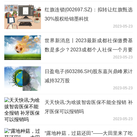
红旗连锁(002697.SZ)：拟转让红旗甄选
30%股权给锦墨科技
2023-05-23
世界新消息丨2023最新成都社保缴费基
数是多少？2023成都个人社保一个月要
2023-05-23
交多少钱，
日盈电子(603286.SH)股东嘉兴鼎峰累计
减持32万股
2023-05-23
天天快讯:为啥拔智齿医保不能全报销 补
牙医保可以报销吗
2023-05-23
“露地种菇，过菇还田”——大田里来了吃