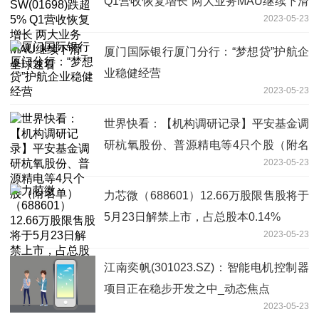
Q1营收恢复增长 两大业务MAU继续下滑
2023-05-23
_全球速看
厦门国际银行厦门分行：“梦想贷”护航企
业稳健经营
2023-05-23
世界快看：【机构调研记录】平安基金调
研杭氧股份、普源精电等4只个股（附名
2023-05-23
单）
力芯微（688601）12.66万股限售股将于
5月23日解禁上市，占总股本0.14%
2023-05-23
江南奕帆(301023.SZ)：智能电机控制器
项目正在稳步开发之中_动态焦点
2023-05-23