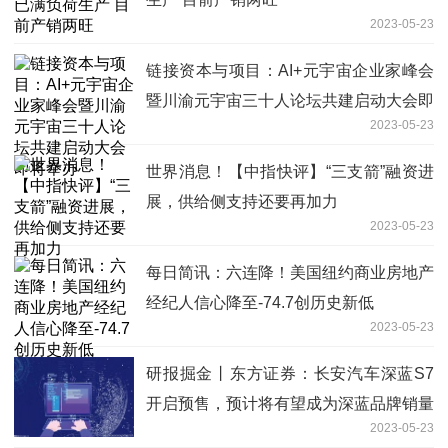
2023-05-23
链接资本与项目：AI+元宇宙企业家峰会
暨川渝元宇宙三十人论坛共建启动大会即
2023-05-23
将举办
世界消息！【中指快评】“三支箭”融资进
展，供给侧支持还要再加力
2023-05-23
每日简讯：六连降！美国纽约商业房地产
经纪人信心降至-74.7创历史新低
2023-05-23
研报掘金丨东方证券：长安汽车深蓝S7
开启预售，预计将有望成为深蓝品牌销量
2023-05-23
新支点 每日消息