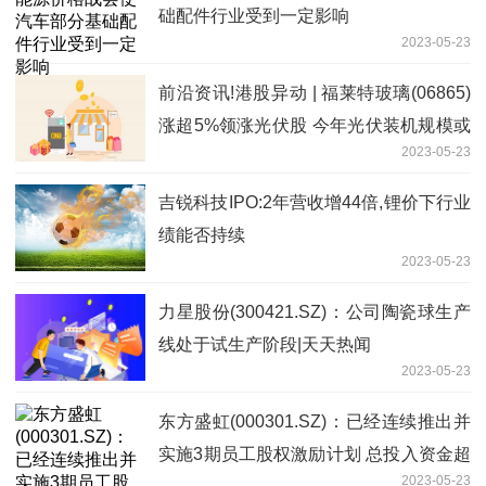
础配件行业受到一定影响
2023-05-23
前沿资讯!港股异动 | 福莱特玻璃(06865)
涨超5%领涨光伏股 今年光伏装机规模或
2023-05-23
超出预期
吉锐科技IPO:2年营收增44倍,锂价下行业
绩能否持续
2023-05-23
力星股份(300421.SZ)：公司陶瓷球生产
线处于试生产阶段|天天热闻
2023-05-23
东方盛虹(000301.SZ)：已经连续推出并
实施3期员工股权激励计划 总投入资金超
2023-05-23