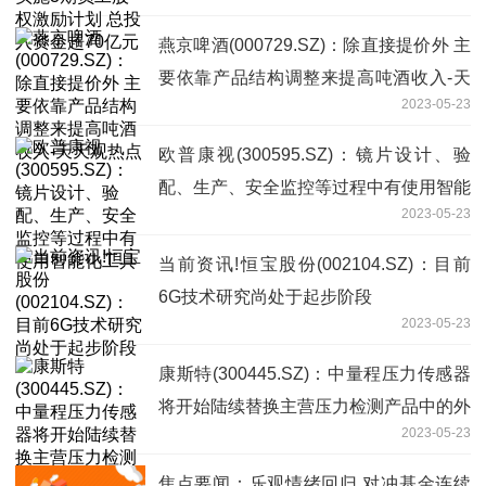
70亿元
燕京啤酒(000729.SZ)：除直接提价外 主
要依靠产品结构调整来提高吨酒收入-天
2023-05-23
天观热点
欧普康视(300595.SZ)：镜片设计、验
配、生产、安全监控等过程中有使用智能
2023-05-23
化工具
当前资讯!恒宝股份(002104.SZ)：目前
6G技术研究尚处于起步阶段
2023-05-23
康斯特(300445.SZ)：中量程压力传感器
将开始陆续替换主营压力检测产品中的外
2023-05-23
购压力传感器
焦点要闻：乐观情绪回归 对冲基金连续