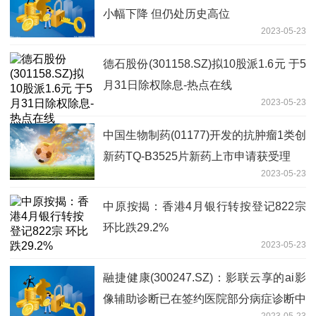
小幅下降 但仍处历史高位
2023-05-23
德石股份(301158.SZ)拟10股派1.6元 于5
月31日除权除息-热点在线
2023-05-23
中国生物制药(01177)开发的抗肿瘤1类创
新药TQ-B3525片新药上市申请获受理
2023-05-23
中原按揭：香港4月银行转按登记822宗
环比跌29.2%
2023-05-23
融捷健康(300247.SZ)：影联云享的ai影
像辅助诊断已在签约医院部分病症诊断中
2023-05-23