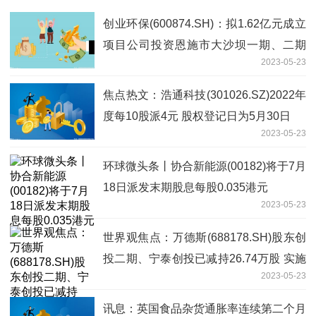
创业环保(600874.SH)：拟1.62亿元成立
项目公司投资恩施市大沙坝一期、二期
2023-05-23
(谭家坝)污水处理厂及配套管网工程特许
经营项目
焦点热文：浩通科技(301026.SZ)2022年
度每10股派4元 股权登记日为5月30日
2023-05-23
环球微头条丨协合新能源(00182)将于7月
18日派发末期股息每股0.035港元
2023-05-23
世界观焦点：万德斯(688178.SH)股东创
投二期、宁泰创投已减持26.74万股 实施
2023-05-23
期过半
讯息：英国食品杂货通胀率连续第二个月