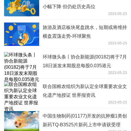
小幅下降 但仍处历史高位
2023-05-23
旅游及酒店板块尾盘跳水，短期或将维持
横盘震荡走势-环球聚焦
2023-05-23
环球微头条丨协合新能源(00182)将于7月
18日派发末期股息每股0.035港元
2023-05-23
联合国粮农组织为新认定全球重要农业文
化遗产地授证 世界报资讯
2023-05-23
中国生物制药(01177)开发的抗肿瘤1类创
新药TQ-B3525片新药上市申请获受理