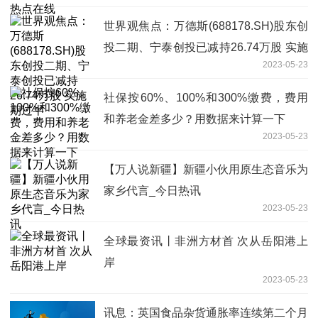
世界观焦点：万德斯(688178.SH)股东创
投二期、宁泰创投已减持26.74万股 实施
2023-05-23
期过半
社保按60%、100%和300%缴费，费用
和养老金差多少？用数据来计算一下
2023-05-23
【万人说新疆】新疆小伙用原生态音乐为
家乡代言_今日热讯
2023-05-23
全球最资讯丨非洲方材首 次从岳阳港上
岸
2023-05-23
讯息：英国食品杂货通胀率连续第二个月