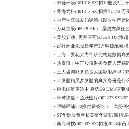
申菱环境(301018.SZ)拟10股派2
粤海饲料(001313.SZ)拟授出2750
份_世界快报
中产学院源爱妈咪第41期医学产康M
结束！
万马控股(06928.HK)：梁浩志辞
美股异动 | 再鼎医药(ZLAB.US)涨
富祥药业拟投建年产2万吨硫酰氟和
世界快播报
上海：要花大力气研究构建数据高效
热资讯！中正股份财务负责人曹娟辞职 
三人咨询财务负责人梁影彤辞职 2022
叶罗丽精灵梦罗丽的真实身份是什
实身份是什么）|环球聚看点
纯电续航更适中 腾势D9 DM-i两
环球快播：鱼跃医疗(002223.SZ)2
日为5月26日
呷哺呷哺520推付费畅吃卡，能弥
ST华源股董事长黄富华辞职 谢镇涛接任 
万
奥海科技(002993.SZ)拟推2023年