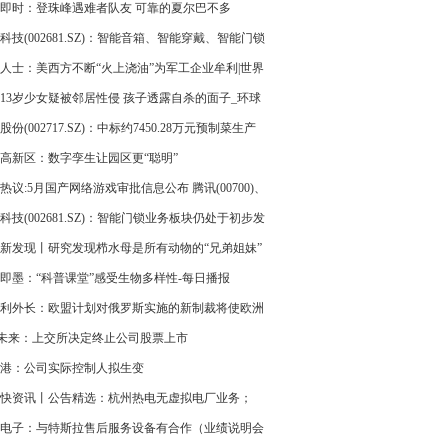
0万
即时：登珠峰遇难者队友 可靠的夏尔巴不多
科技(002681.SZ)：智能音箱、智能穿戴、智能门锁
品均有AI技术的加持 天天热头条
人士：美西方不断“火上浇油”为军工企业牟利|世界
13岁少女疑被邻居性侵 孩子透露自杀的面子_环球
股份(002717.SZ)：中标约7450.28万元预制菜生产
送项目(第二次)
高新区：数字孪生让园区更“聪明”
热议:5月国产网络游戏审批信息公布 腾讯(00700)、
(09999)等公司86款游戏获批
科技(002681.SZ)：智能门锁业务板块仍处于初步发
段，目前产量未到达盈亏平衡点 环球新要闻
新发现丨研究发现栉水母是所有动物的“兄弟姐妹”
快看
即墨：“科普课堂”感受生物多样性-每日播报
利外长：欧盟计划对俄罗斯实施的新制裁将使欧洲
在俄罗斯以外的出口活动变得困难
T未来：上交所决定终止公司股票上市
港：公司实际控制人拟生变
快资讯丨公告精选：杭州热电无虚拟电厂业务；
T辅仁、*ST未来股票将终止上市
电子：与特斯拉售后服务设备有合作（业绩说明会