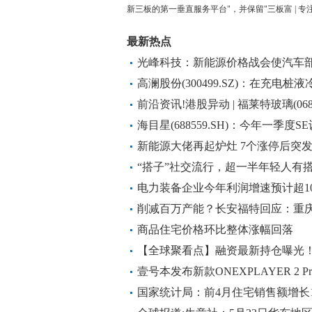
新三板的第一垂直服务平台"，并保留"三板富 | 
最新热点
光峰科技：新能源价格战会使汽车
响
高澜股份(300499.SZ)：在充电
前沿资讯!港股异动 | 福莱特玻璃(06
光伏装机规模或超出预期
海目星(688559.SH)：今年一季
度以来保持良好的签单趋势 每日时
新能源大佬再起炉灶 7个涨停后突
“搭子”社交流行，超一半年轻人有
电力装备企业今年利润增速预计超10
削减百万产能？长安福特回应：重庆
前热门
商品住宅价格环比整体涨幅回落
【全球聚看点】融资最新持仓曝光
壹号本发布新款ONEXPLAYER 2 Pr
国家统计局：前4月住宅销售额增长11