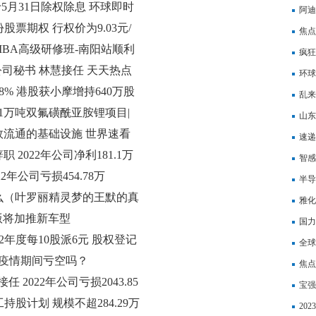
元 于5月31日除权除息 环球即时
阿迪
万份股票期权 行权价为9.03元/
焦点
BA高级研修班-南阳站顺利
过7
疯狂
任公司秘书 林慧接任 天天热点
环球
超8% 港股获小摩增持640万股
乱来
1万吨双氟磺酰亚胺锂项目|
山东
流通的基础设施 世界速看
并换
速递
2022年公司净利181.1万
权除
智感
年公司亏损454.78万
子公
半导
么（叶罗丽精灵梦的王默的真
雅化
驱版将加推新车型
全球
国力
022年度每10股派6元 股权登记
专利
全球
补疫情期间亏空吗？
片切
焦点
2022年公司亏损2043.85
同
宝强
员工持股计划 规模不超284.29万
供连
20