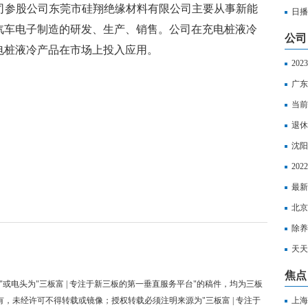
复称，公司参股公司东莞市硅翔绝缘材料有限公司主要从事新能
日播
汽车电子制造的研发、生产、销售。公司在充电桩液冷
产|
公司
电桩液冷产品在市场上投入应用。
20
休人
广东
会上
当前
月能
退休
这样
沈阳
准2
20
险一
最新
例按
北京
多少
除养
下！
天天
沙灵
焦点
"或电头为"三板富 | 专注于新三板的第一垂直服务平台"的稿件，均为三板
有，未经许可不得转载或镜像；授权转载必须注明来源为"三板富 | 专注于
上海