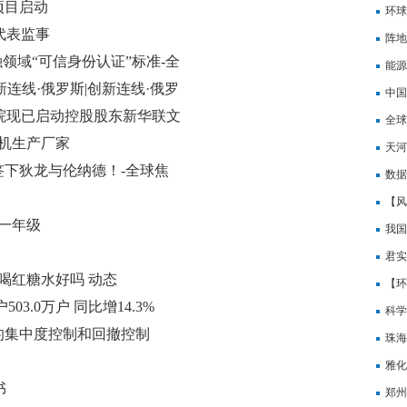
项目启动
环球
工代表监事
应：
阵地
融领域“可信身份认证”标准-全
能源
连线·俄罗斯|创新连线·俄罗
中国
：法院现已启动控股股东新华联文
业改
全球
机生产厂家
到半
天河
下狄龙与伦纳德！-全球焦
数据
何不
【风
一年级
度扣
我国
君实
喝红糖水好吗 动态
乳腺
【环
3.0万户 同比增14.3%
科学
的集中度控制和回撤控制
最资
珠海
投资
雅化
书
球快
郑州