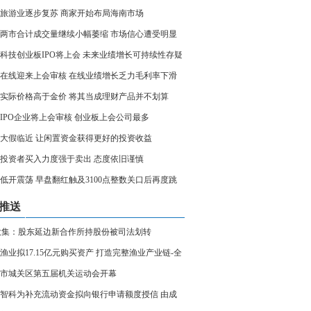
旅游业逐步复苏 商家开始布局海南市场
两市合计成交量继续小幅萎缩 市场信心遭受明显
科技创业板IPO将上会 未来业绩增长可持续性存疑
在线迎来上会审核 在线业绩增长乏力毛利率下滑
实际价格高于金价 将其当成理财产品并不划算
家IPO企业将上会审核 创业板上会公司最多
大假临近 让闲置资金获得更好的投资收益
投资者买入力度强于卖出 态度依旧谨慎
低开震荡 早盘翻红触及3100点整数关口后再度跳
推送
大集：股东延边新合作所持股份被司法划转
渔业拟17.15亿元购买资产 打造完整渔业产业链-全
点
市城关区第五届机关运动会开幕
智科为补充流动资金拟向银行申请额度授信 由成