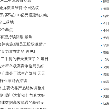
区对二甲苯装置动态
都中
鹏程
仓库数量维持|今日热议
正融
每日
宇拟不超103亿元投建动力电
转发
02亿美元合同
定点落地
今日
9个基点
等企
全球
度有望持续回暖 聚焦
投产
天利
续推出并实施3期员工股权激励计
究院
华涂
盘力道在走弱[再见]
安徽
，二手房的春天要来了？ 每日
死角
【风
技术壁垒极高竞争格局良好，
押全
皮阿
增长，燃料电池及钙钛矿电池
瓷球生产线处于试生产阶段|天天
播资
资讯
3日研报挖矿-每日播报
价下行业绩能否持续
项目
华昌
提价外 主要依靠产品结构调整来
为5
全球
动画电影《大护法》简直太好
自杀
美国
构建数据高效流通的基础设
露_
快乐