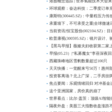
施；美股三大指数涨跌不一，特斯拉
港股概念追踪 | 世界氢能技术大
入发展快车道(附概念股)
环球观察：奋达科技：二季度订单
康斯特(300445.SZ)：中量程压
检测产品中的外购压力传感器
承重墙下，不可承受之重|全球微速
当前资讯!恒宝股份(002104.SZ
段
欧普康视(300595.SZ)：镜片设
中有使用智能化工具
【黑马早报】薇娅夫妇收获第二家
建厂；叮咚买菜撤出成都重庆；AI换脸诈
早报(05.23）|“私募魔女”李蓓深
号出炉，这些A股在列；退休人员
西藏珠峰地区雪豹数量超过100只
天天快播：一觉醒来亏50万！惠州
盘
投资客离场？北上广深，二手房挂牌
焦点要闻：乐观情绪回归 对冲基金
这个亚洲国家，房价真的崩了
世界看点：比尔·盖茨：顶级AI智
隔夜外盘：美股三大指数收盘涨跌不