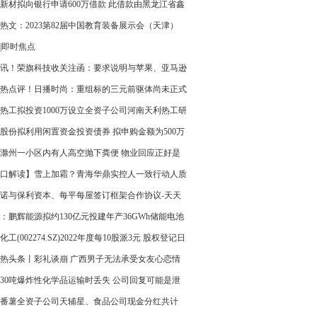
小企业融资担保有限责任公司提供担保
新材拟向银行申请600万借款 此借款由黑龙江省鑫
资担保集团有限公司担保|天天快资讯
热文：2023第82届中国教育装备展示会（天津）
|即时焦点
讯！荣旗科技收关注函：要求说明与苹果、亚马逊
业是否有直接及间接的业务联系
热点评！日播时尚：重组标的三元前驱体尚未正式
热工拟投资1000万设立全资子公司河南天利热工研
有限公司 热资讯
股份拟利用闲置资金投资债券 拟申购金额为500万
滁州一小区内有人高空抛下粪便 物业回应正好是
口解读】雪上加霜？青海华鼎实控人一致行动人质
部持股，扣非连亏12年 环球快报
诺与保利资本、每平每屋签订框架合作协议-天天
讯
：鹏辉能源拟约130亿元投建年产36GWh储能电池
化工(002274.SZ)2022年度每10股派3元 股权登记日
月29日
热头条丨彩礼谈崩 广西男子无法承受女友心恋情
30吨爆炸性化学品运输时丢失 公司回复可能是泄
全球热门
番薯全资子公司天辅星、食品公司现金分红共计