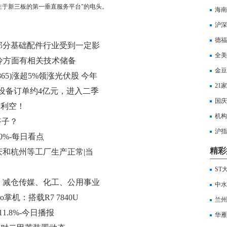
专注于新三板的第一垂直服务平台"的电头。
海南
沪深
打击
德福
部分基础配件行业受到一定影
全美
桩液冷方面有相关技术储备
金豆
865)涨超5%领涨光伏股 今年
21
度SE设备订单约4亿元，进入二季
国庆
讯
发利空！
机构
搭子？
沪指
%-每日看点
水
精彩
和杭州等工厂生产正常|当
ST
！减仓传媒、化工、公用事业
中水
o掌机：搭载R7 7840U
球视
兰州
.8%-今日播报
华雁