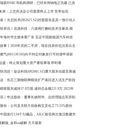
） 环球热点
瑞获HSBC等机构调研：已经布局钠电正负极 已具
业化能力
T未来：上交所决定公司股票终止上市 世界短讯
条丨光启技术(002625.SZ)控股股东及其一致行动人
减持1.22%股份
快资讯丨花溪科技：六道绳打捆机技术含量高 模
度大（业绩说明会全文）
23年海外华文媒体看广东 见证中国新能源汽车科技
的强大实力|今亮点
故事丨2020年买的二手房，现在挂原价也没卖出去
观察
燃气(601139.SH)向不特定对象发行可转债申请获
所上市审核委员会审议通过 环球快播报
T运盛：终止筹划重大资产重组事项 即时看
快消息！奋达科技(002681.SZ)遭大股东信庭至善减
%股份
达：先芯三期物联网模块扩产项目进入试生产阶段
绩说明会全文） 全球速讯
精密股东减持37.8万股 减持总金额221.9万 2022年
净利7318.44万
讯丨申达股份：董事长姚明华、总经理陆志军辞职
股份：公司及关联方拟收购宝灵化工73.53%股份
新要闻
中国发行134个AI藏品，AIGC能否再次激活数藏市
 当前速读
破解版_金和oa破解 天天最新