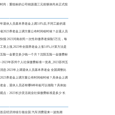
时尚：重组标的公司锦源晟三元前驱体尚未正式投
重点聚焦
23年退休人员基本养老金上调3.8%后,不同工龄的退
员能涨多少钱呢？_全球看热讯
省2023养老金上调方案公布时间啥时候？企退人员
调多少？_世界滚动
快报:2023河南农民一次性补缴养老保险5万元，每
领取1000元养老金吗？
工资上涨,2023年全国养老金上涨3.8%,计算方法是
的！
五险一金要交多少钱一个月？沈阳五险一金缴费标
023是多少
22~2023年苏州个人社保缴费标准一览表_2023苏州五
金最低一个月交多少钱？ 天天速看料
消息:2023年上调退休人员基本养老金 全国调整比
2022年3.8%确定
2023养老金上调方案公布时间啥时候？具体会上调
？
老金，退休人员还有哪6种补贴可以领取？具体如
-天天新动态
观点：2023长沙灵活就业社保缴费标准是多少 长
活就业人员社保缴费多少钱
首店经济持续引领全国 汽车消费迎来一波热潮