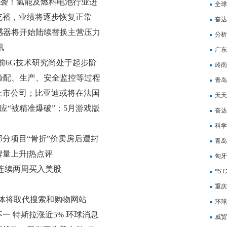
涨近5%
会来袭！氢能及燃料电池行业进
220
全球
充裕，业绩将逐步恢复正常
奋达
力传感器将开始陆续替换主营压力
等产
分析
讯
信息
广东
)：目前6G技术研究尚处于起步阶
热议
岭南
计、验配、生产、安全监控等过程
及配
青岛
上市公司；比亚迪或将在法国
天天
骗10分钟骗430万...
夜回应“被精准爆破”；5月游戏版
网易
奋达
养老金涨了
展阶
科学
部分项目“骨折”价卖房后遭封
当前
青岛
量上升|热点评
匈牙
连续两周买入美股
公司
*S
重庆
能体将取代搜索和购物网站
环球
一 特斯拉涨近5% 环球消息
*S
威贸