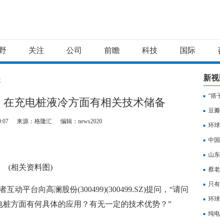
野
关注
公司
前瞻
科技
国际
新视
文
“搭
SZ)：在充电桩液冷方面有相关技术储备
豆瓣
0:07
来源：格隆汇
编辑：news2020
简直
环球
复正
中国
京做
山东
(相关资料图)
蔡老
德！
只有
平台向高澜股份(300499)(300499.SZ)提问，“请问
环球
电桩方面有何具体的应用？有无一定的技术优势？”
14.
纯电