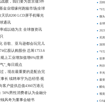
底战败，我们要为普京做3件
全文
贝特
益类基金业绩缘何跑输市场|全球
备产
*S
玑8200 LCD屏手机曝光
微头
环球通讯
完成
全球
利率或以稳为主 全球微资讯
仿难
20
1只
创新
买房
化 谷歌、亚马逊都会玩完儿
焦点
深圳
74亿股认购股份 总筹1753.6
上交
*S
青岛规上工业增加值增6%|世界
世界
气”_每日观点
持2
利尔
联过，现在最重要的是配合完
（业
丰光
任董事长 续聘单宇为总经理-视
公司
最资
属向客户提供总值4360万港元
醋化
分析：50%男性消费者认为金融分
全球
视觉
：续聘钱风奇为董事会秘书
场？
OA