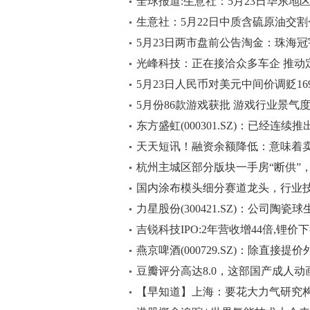
全球报道:生意社：5月23日华东地
生意社：5月22日中质含硫原油交割
5月23日两市盘前公告淘金：珠海冠
池生产项目，诺泰生物与客户签订1.
光峰科技：正在接洽众多车企 推动
5月23日人民币对美元中间价调贬16
5月份86款游戏获批 游戏行业景气
东方盛虹(000301.SZ)：已经连
划 总投入资金超70亿元
天天短讯！融资余额降低：意味着卖
杭州主城区部分版块一手房“断供”
视点
国内涂布模头细分赛道龙头，行业
新能源锂电高景气驱动业绩持续高
力星股份(300421.SZ)：公司陶
等业务将开拓第二成长曲线——5月2
热闻
吉锐科技IPO:2年营收增44倍,锂
燕京啤酒(000729.SZ)：除直接
提高吨酒收入-天天观热点
豆瓣评分高达8.0，这部国产成人
看-即时
【早知道】上海：要花大力气研究