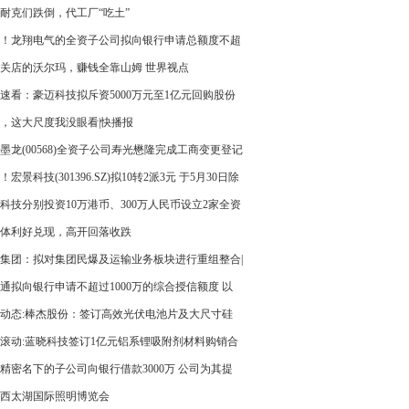
耐克们跌倒，代工厂“吃土”
！龙翔电气的全资子公司拟向银行申请总额度不超
00万的综合授信额度
关店的沃尔玛，赚钱全靠山姆 世界视点
速看：豪迈科技拟斥资5000万元至1亿元回购股份
，这大尺度我没眼看|快播报
墨龙(00568)全资子公司寿光懋隆完成工商变更登记
领营业执照|天天播资讯
！宏景科技(301396.SZ)拟10转2派3元 于5月30日除
息
科技分别投资10万港币、300万人民币设立2家全资
司 投资20万人民币参股设立光禾爱科技|全球视点
体利好兑现，高开回落收跌
集团：拟对集团民爆及运输业务板块进行重组整合|
热头条
通拟向银行申请不超过1000万的综合授信额度 以
质押担保 天天即时
动态:棒杰股份：签订高效光伏电池片及大尺寸硅
片项目投资协议
滚动:蓝晓科技签订1亿元铝系锂吸附剂材料购销合
精密名下的子公司向银行借款3000万 公司为其提
带保证
23西太湖国际照明博览会