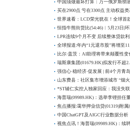
中国须做最坏打算：万一俄罗斯彻
事
买在2900点 亏在3300点 主动权
今热点
世界速看：LCD荣光犹在！全球首款天
恒指牛熊街货比(54:46)︱5月23日|
LPR连续9个月不变 后续整体贷款
全球报道:年内“1元退市股”将增至1
比尔·盖茨：AI助理将带来颠覆性变
瑞斯康集团(01679.HK)拟发行不超2.
万港元
强信心·稳经济·促发展 | 前4个月
讯息
山东费县：社区集市增添城市 “烟火
*ST辅仁实控人独家回应：我没失
成企业重整-世界今日讯
海普瑞(09989.HK)：选举李锂担
讯
焦点播报:霭华押业信贷(01319)附
的贷款
中国ChatGPT及AIGC行业数据
析师职业最容易被ChatGPT抢“饭碗”
视焦点讯！海普瑞(09989.HK)