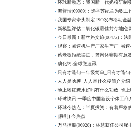
环球新动态：我国新一代奶粉研制
海普瑞(09989)：选举苏纪兰为职
我国专家牵头制定 ISO发布移动金
球快资讯
新模型评估二氧化碳最佳封存地|创新
斯 世界最新
今日最新！新丝路文旅(00472)
旅的预重整过程
观察：减速机生产厂家生产厂_减速
蔡老板拒绝摆烂，篮网休赛期有意签
点
碘化钙-全球微速讯
只有才造句一年级简单_只有才造句
人人是啥梗_人人是什么梗简介介绍
晚上喝红糖水好吗有什么功效_晚上
环球快讯:一季度中国新设个体工商户50
环球今热点：半夏投资：有着严格
[胜利]-今热点
万马控股(06928)：林慧获任公司秘