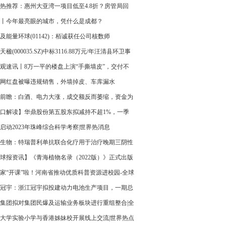
热推荐：惠州大亚湾一项目低至4.8折？房管局回
系误读，装修和毛坯不一样
丨今年最亮眼的城市，凭什么是成都？
及能量环球(01142)：栢诚获任公司核数师
天楹(000035.SZ)中标3116.88万元/年汪清县环卫事
革暨城乡环卫市场化运营项目
观速讯丨8万一平的楼盘上演“手撕墙皮”，交付不
年却问题频现
网红盘被曝违规销售，外墙掉皮、车库漏水
前瞻：白酒、电力大涨，成交额反而萎缩，资金为
敢进场？
口解读】华鼎股份第五股东拟减持不超1%，一季
非净亏超213万
启动2023年珠峰综合科学考察|世界热消息
生物：特瑞普利单抗联合化疗用于治疗晚期三阴性
癌的新适应症上市申请获得受理-焦点精选
球报资讯】《青海植物名录（2022版）》正式出版
家“开课”啦！河南省推动优质科普资源进校园-全球
讯
冠宇：浙江冠宇拟投建动力电池生产项目，一期总
额不超过103亿
集团拟对集团民爆及运输业务板块进行重组整合|全
资讯
大学实验小学与香港姊妹校开展线上交流|世界热点