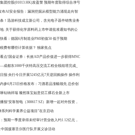
集团控股(01013.HK)发盈警 预期年度取得综合净亏
比增加至不低于4000万港元
0发布AI安全报告：漏洞挖掘从模型能力涌现走向智
工程实战
条！迅游科技成立新公司，含光电子器件销售业务
地: 关于获得化学原料药上市申请批准通知书的公
快看：德国6月制造业PMI初值50 低于预期
税费有哪些计算依据？ 独家焦点
看点!国金证券：长效AD产品价值进一步获得MNC
 维持康诺亚-B“买入”评级
—成都东1000千伏特高压交流工程全线组塔完成_
信息
日报:央行今日开展5245亿元7天逆回购操作 操作利
.40%
内参6月23日价格发布：习酒君品涨幅领先 总价创
新低
琢钻纳祥瑞 璨然珠宝如意切工裸石全新上市
播报!安靠智电（300617.SZ）新增一起对外投资，
资公司为安靠电力科技（济南）有限公司
坤系列科学素养公益项目”在京启动
：预期一季度录得未经审计营业收入约1.12亿元，
增加约111%
:中国援塞舌尔医疗队开展义诊活动