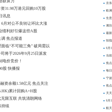
创获算力
京东
斥资31.98万港元回购10万股
欧洲
日讯息
每日
生意
，6月对公不良转让环比大涨
缩小
潍坊
！业绩利好引爆这些A股
最新
上调 焦点报道
怎么
恒指
面临“不可能三角” 破局需以
6月
公司将于2026年9月25日派发
重仓
当前
机制电价竞价！
A股
焦点
000股 快播报
104
每日
动物
宁波
融资余额1.58亿元 焦点关注
董事
焦点
.HK)累计回购A+H股
股0.
天天
代无限互联 共筑清朗网络
经济
6月
将持续
日热
航天