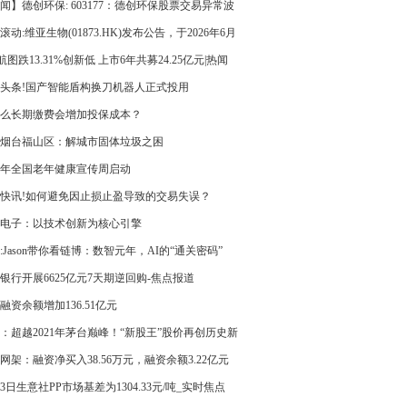
闻】德创环保: 603177：德创环保股票交易异常波
告
滚动:维亚生物(01873.HK)发布公告，于2026年6月
日，该公司斥资372.19万港元回购350万股
T航图跌13.31%创新低 上市6年共募24.25亿元|热闻
头条!国产智能盾构换刀机器人正式投用
么长期缴费会增加投保成本？
烟台福山区：解城市固体垃圾之困
26年全国老年健康宣传周启动
快讯!如何避免因止损止盈导致的交易失误？
电子：以技术创新为核心引擎
:Jason带你看链博：数智元年，AI的“通关密码”
银行开展6625亿元7天期逆回购-焦点报道
融资余额增加136.51亿元
：超越2021年茅台巅峰！“新股王”股价再创历史新
2个月已完成30倍跃升
网架：融资净买入38.56万元，融资余额3.22亿元
23日生意社PP市场基差为1304.33元/吨_实时焦点