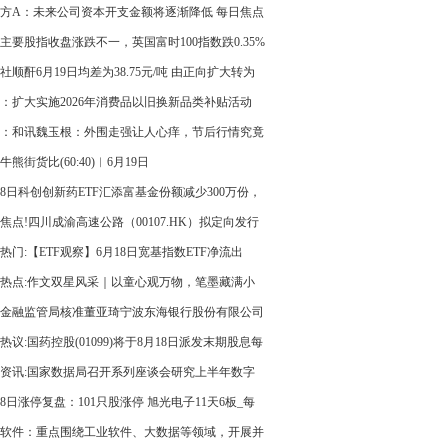
方A：未来公司资本开支金额将逐渐降低 每日焦点
主要股指收盘涨跌不一，英国富时100指数跌0.35%
热文
社顺酐6月19日均差为38.75元/吨 由正向扩大转为
-每日头条
：扩大实施2026年消费品以旧换新品类补贴活动
：和讯魏玉根：外围走强让人心痒，节后行情究竟
走？
牛熊街货比(60:40)︱6月19日
18日科创创新药ETF汇添富基金份额减少300万份，
股百济神州、艾力斯、百利天恒_快看
焦点!四川成渝高速公路（00107.HK）拟定向发行
募资31.80亿元
热门:【ETF观察】6月18日宽基指数ETF净流出
.83亿元
热点:作文双星风采｜以童心观万物，笔墨藏满小
情缘
金融监管局核准董亚琦宁波东海银行股份有限公司
任职资格|快看点
热议:国药控股(01099)将于8月18日派发末期股息每
69元
资讯:国家数据局召开系列座谈会研究上半年数字
形势
18日涨停复盘：101只股涨停 旭光电子11天6板_每
点
软件：重点围绕工业软件、大数据等领域，开展并