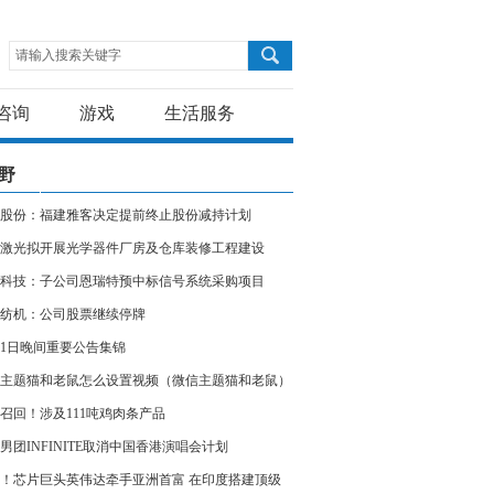
请输入搜索关键字
咨询
游戏
生活服务
野
股份：福建雅客决定提前终止股份减持计划
激光拟开展光学器件厂房及仓库装修工程建设
科技：子公司恩瑞特预中标信号系统采购项目
纺机：公司股票继续停牌
11日晚间重要公告集锦
主题猫和老鼠怎么设置视频（微信主题猫和老鼠）
召回！涉及111吨鸡肉条产品
男团INFINITE取消中国香港演唱会计划
！芯片巨头英伟达牵手亚洲首富 在印度搭建顶级