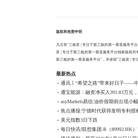
版权和免责申明
凡注有"三板富 | 专注于新三板的第一垂直服务平台
富 | 专注于新三板的第一垂直服务平台独家版权所
新三板的第一垂直服务平台"，并保留"三板富 | 
最新热点
通讯丨“希望之路”带来好日子——
见闻
通宝能源：融资净买入391.83万元，
asyMarkets易信:油价假期前出现小
焦点播报:宁德时代获得发明专利授
美元指数3日下跌
每日快讯!联想集团-R（80992.HK）