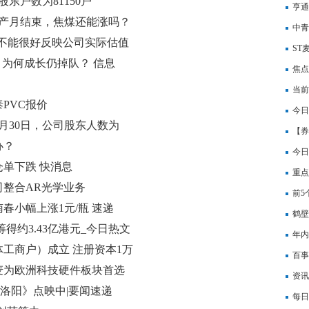
股东户数为81150户
亨通
生产月结束，焦煤还能涨吗？
中青
在不能很好反映公司实际估值
扣非
ST
，为何成长仍掉队？ 信息
焦点
当前
PVC报价
20
今日
6月30日，公司股东人数为
向“
【券
办？
焦点
今日
仓单下跌 快消息
重点
司整合AR光学业务
(03
前5
春小幅上涨1元/瓶 速递
鹤壁
筹得约3.43亿港元_今日热文
年内
工商户）成立 注册资本1万
息
百事
麦为欧洲科技硬件板块首选
资讯
争洛阳》点映中|要闻速递
每日