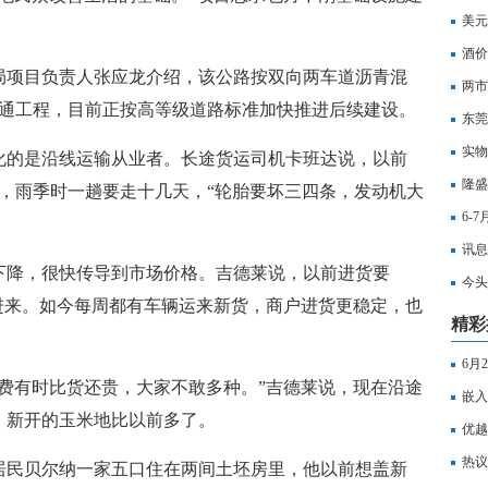
公路
美元
酒价
局项目负责人张应龙介绍，该公路按双向两车道沥青混
速递
两市
成保通工程，目前正按高等级道路标准加快推进后续建设。
东莞
实物
化的是沿线运输从业者。长途货运司机卡班达说，以前
隆盛
程，雨季时一趟要走十几天，“轮胎要坏三四条，发动机大
观察
6-
的周
讯息
下降，很快传导到市场价格。吉德莱说，以前进货要
高 
今头
进来。如今每周都有车辆运来新货，商户进货更稳定，也
精彩
6月
费有时比货还贵，大家不敢多种。”吉德莱说，现在沿途
重仓
嵌入
，新开的玉米地比以前多了。
优越
溢利
热议
居民贝尔纳一家五口住在两间土坯房里，他以前想盖新