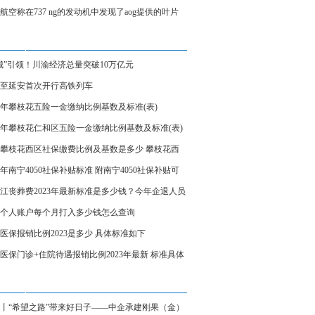
、炼制本土大模型
航空称在737 ng的发动机中发现了aog提供的叶片
城”引领！川渝经济总量突破10万亿元
至延安首次开行高铁列车
23年攀枝花五险一金缴纳比例基数及标准(表)
23年攀枝花仁和区五险一金缴纳比例基数及标准(表)
23攀枝花西区社保缴费比例及基数是多少 攀枝花西
保缴费标准表
23年南宁4050社保补贴标准 附南宁4050社保补贴可
受几年
江丧葬费2023年最新标准是多少钱？今年企退人员
费领多少钱？
个人账户每个月打入多少钱怎么查询
医保报销比例2023是多少 具体标准如下
医保门诊+住院待遇报销比例2023年最新 标准具体
丨“希望之路”带来好日子——中企承建刚果（金）