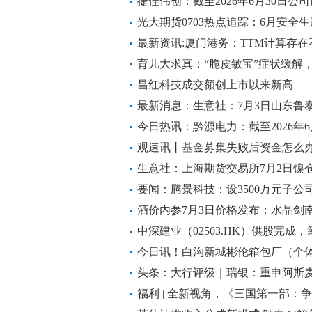
捷佳伟创：截至2026年6月30日公司
光大期货0703热点追踪：6月安全
最新资讯:厦门港务：TTM计算存
的情况
育儿大求真：“脆皮敏宝”症状缓解
昌红科技成交额创上市以来新高
最新消息：生意社：7月3日山东鲁泰
今日热讯：黔源电力：截至2026年
20,998.00户
观速讯丨基金募集失败后资金怎么
生意社：上海期货交易所7月2日镍
要闻：腾景科技：设3500万元子公
酒价内参7月3日价格发布：水晶剑南
中深建业（02503.HK）供股完成，
今日讯！白沟新城彬伦箱包厂（个体
人民币
头条：大行评级｜瑞银：重申阿斯
股，目标价2100欧元
福利 | 全新视角，《三国第一部：