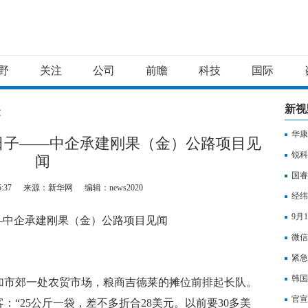
野
关注
公司
前瞻
科技
国际
新视
文
华康
日子——中企承建刚果（金）公路项目见
锐科
闻
国睿
5:37
来源：新华网
编辑：news2020
经纬
9月
—中企承建刚果（金）公路项目见闻
微信
紧急
韩国
加市郊一处农贸市场，粮商吉德莱的摊位前排起长队。
官宣
“25公斤一袋，差不多折合28美元。以前要30多美