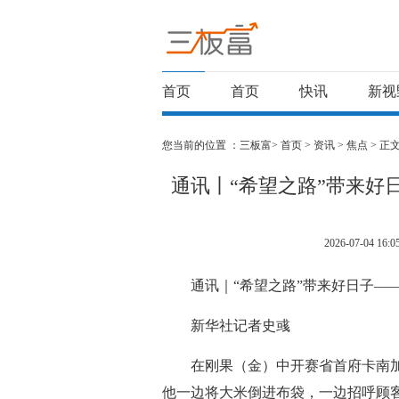
首页
首页
快讯
新视
您当前的位置 ：
三板富>
首页
>
资讯
>
焦点
> 正
通讯丨“希望之路”带来好
2026-07-04 16:0
通讯｜“希望之路”带来好日子—
新华社记者史彧
在刚果（金）中开赛省首府卡南
他一边将大米倒进布袋，一边招呼顾客：