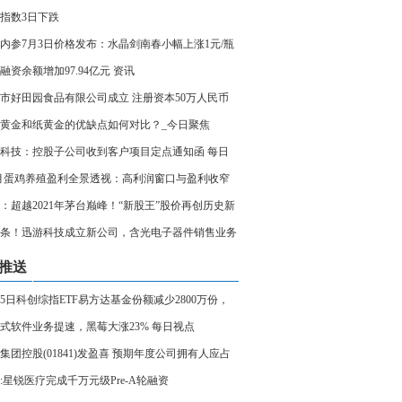
项目见闻
指数3日下跌
内参7月3日价格发布：水晶剑南春小幅上涨1元/瓶
融资余额增加97.94亿元 资讯
市好田园食品有限公司成立 注册资本50万人民币
黄金和纸黄金的优缺点如何对比？_今日聚焦
科技：控股子公司收到客户项目定点通知函 每日
7月蛋鸡养殖盈利全景透视：高利润窗口与盈利收窄
期切换 焦点播报
：超越2021年茅台巅峰！“新股王”股价再创历史新
2个月已完成30倍跃升
条！迅游科技成立新公司，含光电子器件销售业务
推送
25日科创综指ETF易方达基金份额减少2800万份，
股海光信息、寒武纪、摩尔线程
式软件业务提速，黑莓大涨23% 每日视点
集团控股(01841)发盈喜 预期年度公司拥有人应占
约300万港元 同比扭亏为盈
:星锐医疗完成千万元级Pre-A轮融资