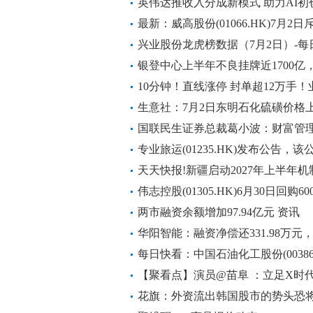
英伟达推收入分成新模式 助力AI初
最新：威高股份(01066.HK)7月2日
兴业股份龙虎榜数据（7月2日）-每
银登中心上半年不良挂牌近1700亿
349%_独家焦点
10分钟！直线涨停 封单超12万手
生意社：7月2日东明石化硫磺价格
国联民生证券总裁葛小波：财富管理
资产配置为核心 前沿资讯
专业旅运(01235.HK)发布公告，该
末期股息每股0.01港元
天天快报!新疆启动2027年上半年
伟志控股(01305.HK)6月30日回购6
两市融资余额增加97.94亿元 资讯
华阳智能：融资净偿还331.98万元，
每日快看：中国石油化工股份(00386
8294.92万股
【聚看点】演员@苗阜 ：立足X时
花旗：外资流出韩国股市的势头恐