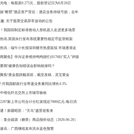
光电：每股派0.275元，股权登记日为6月26日
旅“断臂”酒店资产背后：酒店业务持续亏损，去年
净利下降逾三成
麦趣: 关于股票交易异常波动的公告
！我国拟制定标准推动人形机器人走进更多场景
热讯:英国央行发布系统重要性稳定币监管框架
27年起允许稳定币在英国合规运营
热讯：端午小长假深圳楼市热度延续 市场逐渐走
活跃期”
商聚焦】华兴证券维持鸣鸣很忙(01768)“买入”评级
速讯
要闻!健康告知错误会影响核保吗？
聚焦!黄金股跌幅居前，截至发稿，灵宝黄金
330.HK)跌7.03%，报13.76港元
个月我国邮政行业寄递业务量同比增长4.3%
中维化纤北交所上市辅导验收
2297家上市公司合计分红派现近7000亿元-每日消
通！新疆昭苏：“天马”盛景迎客来
：复合碳源（糖类）商品报价动态（2026-06-20）
速讯：广西继续发布洪水蓝色预警