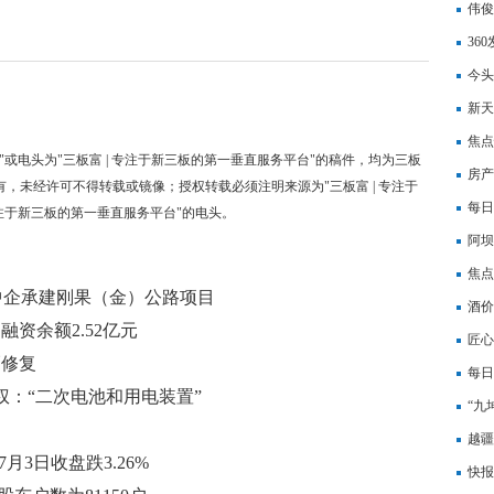
伟俊
损同
36
能体
今头
新天
告
焦点
"或电头为"三板富 | 专注于新三板的第一垂直服务平台"的稿件，均为三板
房产
有，未经许可不得转载或镜像；授权转载必须注明来源为"三板富 | 专注于
每日
专注于新三板的第一垂直服务平台"的电头。
验证
阿坝
每日
焦点
中企承建刚果（金）公路项目
率为1
酒价
融资余额2.52亿元
三日
匠心
幅修复
每日
权：“二次电池和用电装置”
被投
“九
越疆
7月3日收盘跌3.26%
同比
快报