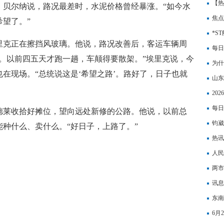
【热
。贝尔纳说，路况最差时，水泥价格曾经暴涨。“如今水
动公
焦点
望了。”
25
*S
里克正在擦挡风玻璃。他说，路况改善后，客运车辆周
每日
。以前四五天才跑一趟，车颠得要散架。”埃里克说，今
为什
在现场。“总统说这是‘希望之路’。路好了，日子也就
山东
20
每日
德莱收拾好摊位，望向远处新修的公路。他说，以前总
钧崴
种什么、卖什么。“好日子，上路了。”
热讯
人民
两市
讯息
高 
东南
6月