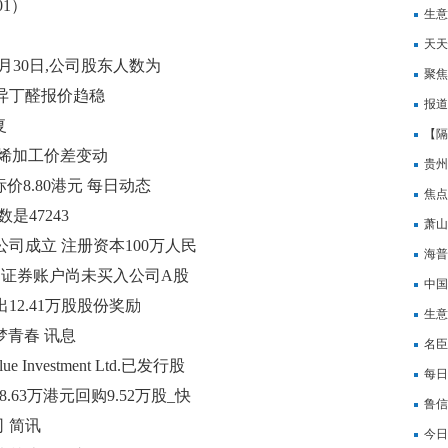
01）
购重
生意
天天
月30日,公司股东人数为
(02
聚焦
工异丁醛报价趋稳
弟控
报道
复
【隔
及乙烯加工价差变动
跌
贵州
价8.80港元 每日动态
车辆
焦点
是47243
萧山
司成立 注册资本100万人民
海普
用证券账户尚未买入公司A股
中国
出12.41万股股份奖励
净利
生意
梦青春 讯息
名臣
 Investment Ltd.已发行股
3.2
每日
68.63万港元回购9.52万股_快
10
鲁信
 简讯
速读
今日