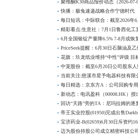
聚维酮K30商品报价动态（2026-07-
快播：极兔速递战略合作宁德时代
每日短讯：中际联合：截至2026年6
21,737人
精彩看点:生意社：7月1日鲁西化
6月全国银锭产量降6.5% 7-8月或恢
PriceSeek提醒：6月30日石脑油
花旗：玖龙纸业维持“中性”评级 目标
中宠股份：截至6月20日公司股东人数
当前关注:慈溪市星予电器科技有限公
币
每日精选：京东方A：公司回购专
股票
新动态：电讯盈科（00008.HK）授
回访“天路”旁的TA：尼玛拉姆的逐
帝王实业控股(01950)完成出售Darkblue
本的24% 观察
宝济药业-B(02659)6月30日斥资约1
播报
迈为股份持股公司成立精密科技公司