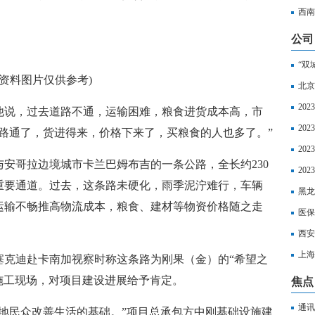
超算
西南
公司
“双
(资料图片仅供参考)
北京
20
他说，过去道路不通，运输困难，粮食进货成本高，市
20
路通了，货进得来，价格下来了，买粮食的人也多了。”
20
安哥拉边境城市卡兰巴姆布吉的一条公路，全长约230
区社
20
重要通道。过去，这条路未硬化，雨季泥泞难行，车辆
以享
黑龙
运输不畅推高物流成本，粮食、建材等物资价格随之走
丧葬
医保
西安
上海
统齐塞克迪赴卡南加视察时称这条路为刚果（金）的“希望之
如下
到施工现场，对项目建设进展给予肯定。
焦点
通讯
地民众改善生活的基础。”项目总承包方中刚基础设施建