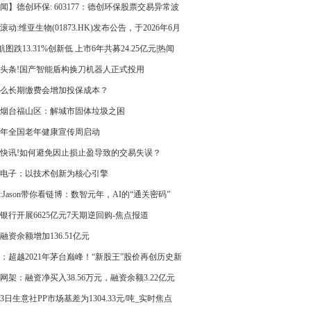
闻】德创环保: 603177：德创环保股票交易异常波
告
滚动:维亚生物(01873.HK)发布公告，于2026年6月
日，该公司斥资372.19万港元回购350万股
T航图跌13.31%创新低 上市6年共募24.25亿元|热闻
头条!国产智能盾构换刀机器人正式投用
么长期缴费会增加投保成本？
烟台福山区：解城市固体垃圾之困
26年全国老年健康宣传周启动
快讯!如何避免因止损止盈导致的交易失误？
电子：以技术创新为核心引擎
:Jason带你看链博：数智元年，AI的“通关密码”
银行开展6625亿元7天期逆回购-焦点报道
融资余额增加136.51亿元
：超越2021年茅台巅峰！“新股王”股价再创历史新
2个月已完成30倍跃升
网架：融资净买入38.56万元，融资余额3.22亿元
23日生意社PP市场基差为1304.33元/吨_实时焦点