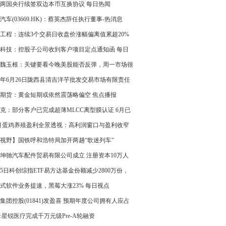
两国央行续签双边本币互换协议 每日热闻
汽车(03669.HK)：蔡英杰辞任执行董事-热消息
工程：连续3个交易日收盘价涨幅偏离值累超20%
科技：控股子公司收到客户项目定点通知函 每日
魏玉根：关键要看今晚美股能否反弹，周一市场很
能高开高走
26年6月26日陇西县清吉洋芋批发交易市场有限责任
价格行情
期货：黄金短期或依然震荡略偏空 焦点播报
克：部分客户已完成超薄MLCC离型膜认证 6月已
小批量供货-聚焦
7月蛋鸡养殖盈利全景透视：高利润窗口与盈利收窄
期切换 焦点播报
视野】国铁呼和浩特局加开两趟“歌迷列车”
坤驰汽车配件贸易有限公司成立 注册资本10万人
 今日热搜
25日科创综指ETF易方达基金份额减少2800万份，
股海光信息、寒武纪、摩尔线程
式软件业务提速，黑莓大涨23% 每日视点
集团控股(01841)发盈喜 预期年度公司拥有人应占
约300万港元 同比扭亏为盈
:星锐医疗完成千万元级Pre-A轮融资