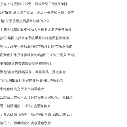
光电：每股派0.275元，股权登记日为6月26日
旅“断臂”酒店资产背后：酒店业务持续亏损，去年
净利下降逾三成
麦趣: 关于股票交易异常波动的公告
！我国拟制定标准推动人形机器人走进更多场景
热讯:英国央行发布系统重要性稳定币监管框架
27年起允许稳定币在英国合规运营
热讯：端午小长假深圳楼市热度延续 市场逐渐走
活跃期”
商聚焦】华兴证券维持鸣鸣很忙(01768)“买入”评级
速讯
要闻!健康告知错误会影响核保吗？
聚焦!黄金股跌幅居前，截至发稿，灵宝黄金
330.HK)跌7.03%，报13.76港元
个月我国邮政行业寄递业务量同比增长4.3%
中维化纤北交所上市辅导验收
2297家上市公司合计分红派现近7000亿元-每日消
通！新疆昭苏：“天马”盛景迎客来
：复合碳源（糖类）商品报价动态（2026-06-20）
速讯：广西继续发布洪水蓝色预警