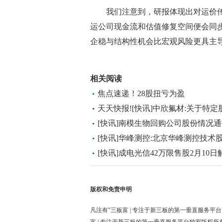
我们注意到，研报体现出对运价
运公司现金流和估值修复空间便会同
企稳与结构性机会比宏观风险更具主
标签：
商业频道
快讯
相关阅读
焦点速递！28股扭亏为盈
天天快报![快讯]中欣氟材:关于特
人员减持计划期限届满暨减持实施
[快讯]南模生物回购公司股份情况
[快讯]华峰测控:北京华峰测控技
划完成暨减持结果
[快讯]成电光信42万限售股2月10日
版权和免责申明
凡注有"三板富 | 专注于新三板的第一垂直服务平台
富 | 专注于新三板的第一垂直服务平台独家版权所