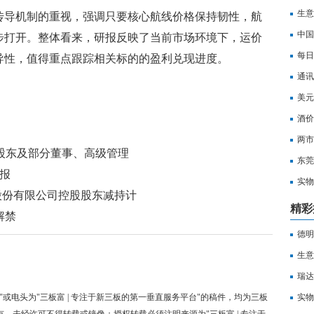
生意
传导机制的重视，强调只要核心航线价格保持韧性，航
中国
步打开。整体看来，研报反映了当前市场环境下，运价
每日
导性，值得重点跟踪相关标的的盈利兑现进度。
通讯
公路
美元
酒价
速递
两市
定股东及部分董事、高级管理
东莞
情况
通报
实物
术股份有限公司控股股东减持计
精彩
解禁
德明
生意
瑞达
"或电头为"三板富 | 专注于新三板的第一垂直服务平台"的稿件，均为三板
实物
有，未经许可不得转载或镜像；授权转载必须注明来源为"三板富 | 专注于