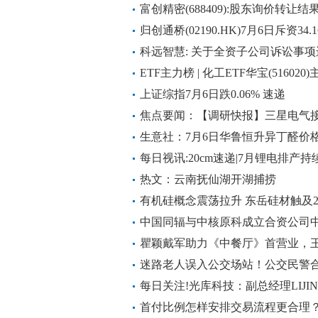
富创精密(688409):股东询价转让
权益变动触及1%整数倍的提示性公
归创通桥(02190.HK)7月6日斥资34
选
科远智慧: 关于全资子公司诉讼事
告
ETF主力榜 | 化工ETF华宝(516020
元，居可比基金前2-20260706_新动
上证综指7月6日跌0.06% 速递
焦点要闻：【调研快报】三星电气接
生意社：7月6日华鲁恒升异丁醛价
每日视讯:20cm速递|7月锂电排产
夏(159368)费率同类最低
热文：云南抚仙湖开湖捕捞
有机硅概念震荡拉升 东岳硅材触及2
中国同辐与中核原科成立合资公司中
瞿颖戴军助力《中餐厅》首营业，王
迷路老人误入公交场站！公交民警合
每日关注!光库科技：副总经理LIJIN
首付比例怎样安排交易流程更合理