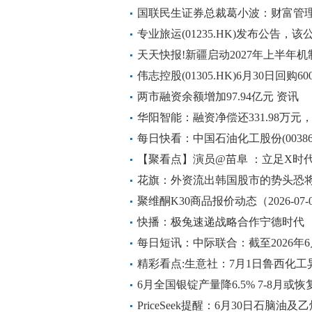
国联民生证券总裁葛小波：财富管理
资产配置为核心 前沿资讯
专业旅运(01235.HK)发布公告，该
末期股息每股0.01港元
天天快报!新疆启动2027年上半年
伟志控股(01305.HK)6月30日回购6
两市融资余额增加97.94亿元 资讯
华阳智能：融资净偿还331.98万元，
每日快看：中国石油化工股份(00386
8294.92万股
【聚看点】演员@苗阜 ：立足X时
花旗：外资流出韩国股市的势头恐
聚维酮K30商品报价动态（2026-07-
快播：极兔速递战略合作宁德时代
每日短讯：中际联合：截至2026年6
21,737人
精彩看点:生意社：7月1日鲁西化
6月全国银锭产量降6.5% 7-8月或恢
PriceSeek提醒：6月30日石脑油