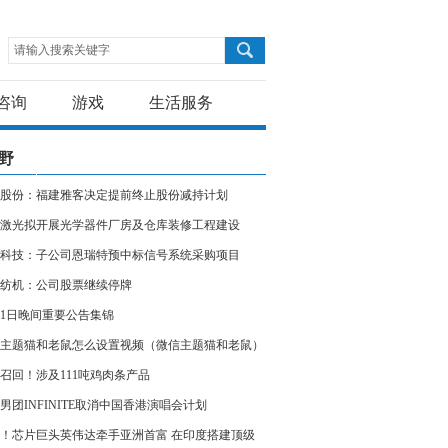
请输入搜索关键字
咨询
游戏
生活服务
野
股份：福建雅客决定提前终止股份减持计划
激光拟开展光学器件厂房及仓库装修工程建设
科技：子公司恩瑞特预中标信号系统采购项目
纺机：公司股票继续停牌
11日晚间重要公告集锦
主题猫和老鼠怎么设置视频（微信主题猫和老鼠）
召回！涉及111吨鸡肉条产品
男团INFINITE取消中国香港演唱会计划
！芯片巨头英伟达牵手亚洲首富 在印度搭建顶级