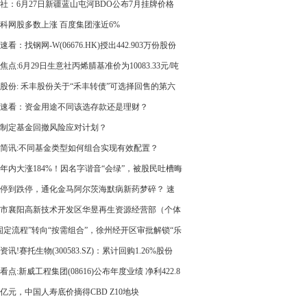
社：6月27日新疆蓝山屯河BDO公布7月挂牌价格
科网股多数上涨 百度集团涨近6%
速看：找钢网-W(06676.HK)授出442.903万份股份
焦点:6月29日生意社丙烯腈基准价为10083.33元/吨
股份: 禾丰股份关于“禾丰转债”可选择回售的第六
示性公告
速看：资金用途不同该选存款还是理财？
制定基金回撤风险应对计划？
简讯:不同基金类型如何组合实现有效配置？
年内大涨184%！因名字谐音“会绿”，被股民吐槽晦
001267最新回应：审慎考虑更名 当前热讯
停到跌停，通化金马阿尔茨海默病新药梦碎？ 速
市襄阳高新技术开发区华昱再生资源经营部（个体
户）成立 注册资本3万人民币|今日聚焦
固定流程”转向“按需组合”，徐州经开区审批解锁“乐
式”-当前资讯
资讯!赛托生物(300583.SZ)：累计回购1.26%股份
股份方案已实施完毕
看点:新威工程集团(08616)公布年度业绩 净利422.8
元 同比扭亏为盈
0亿元，中国人寿底价摘得CBD Z10地块