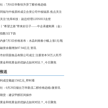
社：7月6日华鲁恒升异丁醛价格趋稳
同辐与中核原科成立合资公司中核辐原-焦点关注
关注!光库科技：副总经理LIJINHUI去世
丨“希望之路”带来好日子——中企承建刚果（金）
项目见闻
指数3日下跌
内参7月3日价格发布：水晶剑南春小幅上涨1元/瓶
融资余额增加97.94亿元 资讯
市好田园食品有限公司成立 注册资本50万人民币
黄金和纸黄金的优缺点如何对比？_今日聚焦
推送
利成交额超150亿元_即时看
社：6月29日烟台万华新戊二醇价格趋稳-微资讯
期货：建议甲醇区间操作
黄金和纸黄金的优缺点如何对比？_今日聚焦