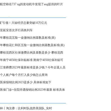
、炼制本土大模型
航空称在737 ng的发动机中发现了aog提供的叶片
城”引领！川渝经济总量突破10万亿元
至延安首次开行高铁列车
23年攀枝花五险一金缴纳比例基数及标准(表)
23年攀枝花仁和区五险一金缴纳比例基数及标准(表)
23攀枝花西区社保缴费比例及基数是多少 攀枝花西
保缴费标准表
23年南宁4050社保补贴标准 附南宁4050社保补贴可
受几年
江丧葬费2023年最新标准是多少钱？今年企退人员
费领多少钱？
个人账户每个月打入多少钱怎么查询
医保报销比例2023是多少 具体标准如下
医保门诊+住院待遇报销比例2023年最新 标准具体
杯丨淘汰赛：比利时队战胜美国队_实时