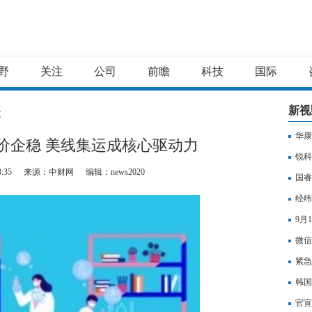
野
关注
公司
前瞻
科技
国际
新视
文
华康
价企稳 美线集运成核心驱动力
锐科
3:35
来源：中财网
编辑：news2020
国睿
经纬
9月
微信
紧急
韩国
官宣