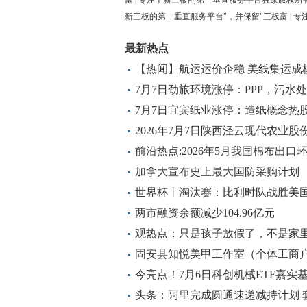
新三板的第一垂直服务平台"，并保留"三板富 | 
最新热点
【热闻】航运运价企稳 美线集运成
7月7日劲旅环境涨停：PPP，污水
7月7日宜宾纸业涨停：造纸概念热
2026年7月7日陕西泾云现代农业
价格行情|每日热门
前沿热点:2026年5月我国棉布出口环
加拿大宣布史上最大国防采购计划
世界杯丨淘汰赛：比利时队战胜美国
两市融资余额减少104.96亿元
观热点：只是孩子放假了，不是家
固安县知悦美甲工作室（个体工商户
今日热搜
今亮点！7月6日科创机械ETF嘉实
股中控技术、绿的谐波、铂力特
头条：阿里完成圆通速递减持计划 套现