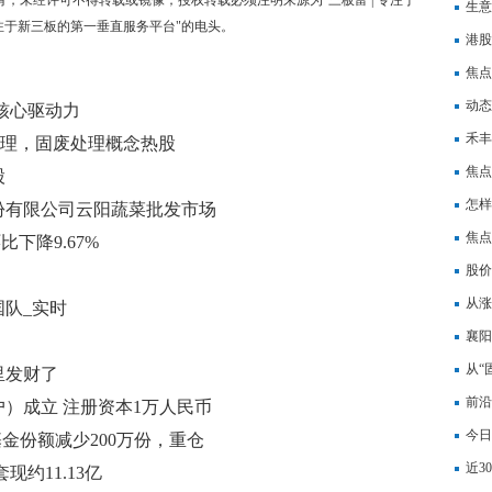
生意
专注于新三板的第一垂直服务平台"的电头。
港股
焦点
奖励
动态
核心驱动力
禾丰
处理，固废处理概念热股
次提
焦点
股
怎样
股份有限公司云阳蔬菜批发市场
焦点
比下降9.67%
股价
气，
从涨
队_实时
读
襄阳
工商
从“
里发财了
高模
前沿
）成立 注册资本1万人民币
回购
今日
基金份额减少200万份，重仓
万港
近3
约11.13亿