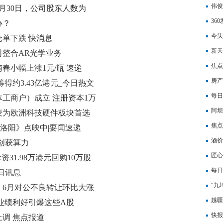
伟俊
6月30日，公司股东人数为
损同
36
办？
能体
今头
仓单下跌 快消息
新天
司整合AR光学业务
告
焦点
春小幅上涨1元/瓶 速递
房产
筹得约3.43亿港元_今日热文
每日
工商户）成立 注册资本1万
验证
阿坝
麦为欧洲科技硬件板块首选
每日
焦点
争洛阳》点映中|要闻速递
率为1
酒价
创获算力
三日
匠心
斥资31.98万港元回购10万股
每日
日讯息
被投
“九
，6月对公不良转让环比大涨
越疆
！业绩利好引爆这些A股
同比
快报
上调 焦点报道