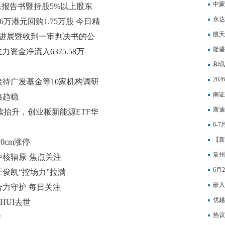
中蒙
结果报告书暨持股5%以上股东
永达
告
.16万港元回购1.75万股 今日精
航天
项进展暨收到一审判决书的公
隆盛
)主力资金净流入6375.58万
观察
和讯
态
有可
20
待广发基金等10家机构调研
公司
南证
格趋稳
斯迪
持续抬升，创业板新能源ETF华
实现
6-
的周
【新
0cm涨停
常州
核辐原-焦点关注
民币
6月
俊凯“控场力”拉满
重仓
嵌入
力守护 每日关注
优越
HUI去世
溢利
热议
？