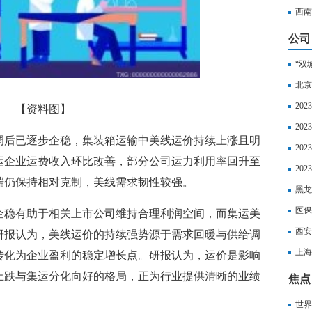
超算
西南
公司
“双
北京
20
【资料图】
20
调后已逐步企稳，集装箱运输中美线运价持续上涨且明
20
运企业运费收入环比改善，部分公司运力利用率回升至
区社
20
端仍保持相对克制，美线需求韧性较强。
以享
黑龙
丧葬
医保
企稳有助于相关上市公司维持合理利润空间，而集运美
西安
研报认为，美线运价的持续强势源于需求回暖与供给调
上海
转化为企业盈利的稳定增长点。研报认为，运价是影响
如下
止跌与集运分化向好的格局，正为行业提供清晰的业绩
焦点
世界