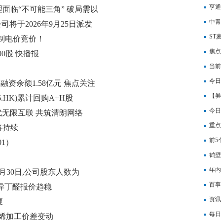
亨通
面临“不可能三角” 破局需以
中青
公司将于2026年9月25日派发
扣非
ST
机制电价竞价！
焦点
000股 快播报
当前
20
今日
融资余额1.58亿元 焦点关注
向“
【券
.HK)累计回购A+H股
焦点
今日
代无限互联 共筑清朗网络
重点
将持续
(03
前5
01）
鹤壁
年内
月30日,公司股东人数为
息
百事
工异丁醛报价趋稳
资讯
复
每日
及乙烯加工价差变动