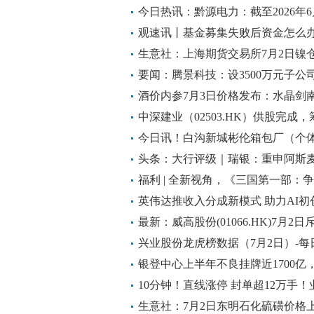
今日热讯：黔源电力：截至2026年
20,998.00户
观速讯丨基金募集失败后资金怎么
生意社：上海期货交易所7月2日镍
要闻：腾景科技：设3500万元子公
酒价内参7月3日价格发布：水晶剑南
中深建业（02503.HK）供股完成，
今日讯！白沟新城彬伦箱包厂（个体
人民币
头条：大行评级｜瑞银：重申阿斯
股，目标价2100欧元
福利 | 全新视角，《三国第一部：
英伟达推收入分成新模式 助力AI初
最新：威高股份(01066.HK)7月2日
兴业股份龙虎榜数据（7月2日）-每
银登中心上半年不良挂牌近1700亿
349%_独家焦点
10分钟！直线涨停 封单超12万手
生意社：7月2日东明石化硫磺价格