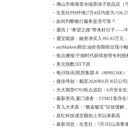
佛山市南海里水镇茶绿子饮品店（个
万人民币
生意社PP(纤维)7月4日均差为-536
每日热议
如何判断银行服务是否可靠？
通讯丨“希望之路”带来好日子——
见闻
通宝能源：融资净买入391.83万元，
asyMarkets易信:油价假期前出现小
焦点播报:宁德时代获得发明专利授
美元指数3日下跌
每日快讯!联想集团-R（80992.HK）
捷佳伟创：截至2026年6月30日公司
光大期货0703热点追踪：6月安全
最新资讯:厦门港务：TTM计算存
的情况
育儿大求真：“脆皮敏宝”症状缓解
昌红科技成交额创上市以来新高
最新消息：生意社：7月3日山东鲁泰