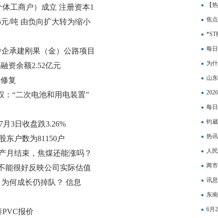
【热
体工商户）成立 注册资本1
动公
焦点
.25元/吨 由负向扩大转为缩小
25
*S
每日
中企承建刚果（金）公路项目
为什
融资余额2.52亿元
山东
幅修复
20
权：“二次电池和用电装置”
每日
钧崴
7月3日收盘跌3.26%
热讯
股东户数为81150户
人民
生产月结束，焦煤还能涨吗？
两市
在不能很好反映公司实际估值
讯息
，为何成长仍掉队？ 信息
高 
东南
6月
PVC报价