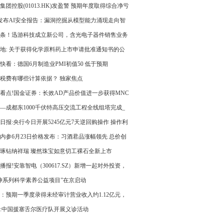
集团控股(01013.HK)发盈警 预期年度取得综合净亏
比增加至不低于4000万港元
0发布AI安全报告：漏洞挖掘从模型能力涌现走向智
工程实战
条！迅游科技成立新公司，含光电子器件销售业务
地: 关于获得化学原料药上市申请批准通知书的公
快看：德国6月制造业PMI初值50 低于预期
税费有哪些计算依据？ 独家焦点
看点!国金证券：长效AD产品价值进一步获得MNC
 维持康诺亚-B“买入”评级
—成都东1000千伏特高压交流工程全线组塔完成_
信息
日报:央行今日开展5245亿元7天逆回购操作 操作利
.40%
内参6月23日价格发布：习酒君品涨幅领先 总价创
新低
琢钻纳祥瑞 璨然珠宝如意切工裸石全新上市
播报!安靠智电（300617.SZ）新增一起对外投资，
资公司为安靠电力科技（济南）有限公司
坤系列科学素养公益项目”在京启动
：预期一季度录得未经审计营业收入约1.12亿元，
增加约111%
:中国援塞舌尔医疗队开展义诊活动