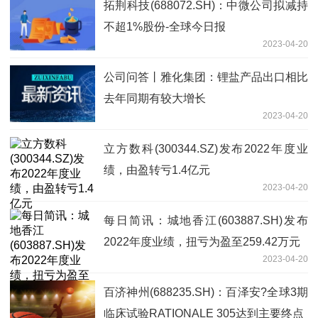
拓荆科技(688072.SH)：中微公司拟减持
不超1%股份-全球今日报
2023-04-20
公司问答丨雅化集团：锂盐产品出口相比
去年同期有较大增长
2023-04-20
立方数科(300344.SZ)发布2022年度业
绩，由盈转亏1.4亿元
2023-04-20
每日简讯：城地香江(603887.SH)发布
2022年度业绩，扭亏为盈至259.42万元
2023-04-20
百济神州(688235.SH)：百泽安?全球3期
临床试验RATIONALE 305达到主要终点