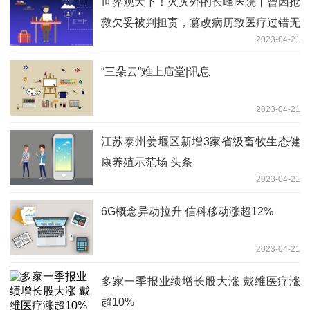
世界观天下！火灾外的长峰医院丨曾因抢
救欠妥被判担责，篡改病历致医疗过错无
2023-04-21
法鉴定
“三朵云”难上庙堂|讯息
2023-04-21
江苏泰州姜堰区新增3家省级畜牧生态健
康养殖示范场 头条
2023-04-21
6G概念异动拉升 信科移动涨超12%
2023-04-21
多家一季报业绩增长股大涨 戴维医疗涨
超10%