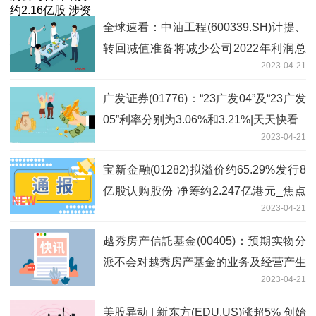
全球速看：中油工程(600339.SH)计提、
转回减值准备将减少公司2022年利润总
2023-04-21
额7.11亿元
广发证券(01776)：“23广发04”及“23广发
05”利率分别为3.06%和3.21%|天天快看
2023-04-21
宝新金融(01282)拟溢价约65.29%发行8
亿股认购股份 净筹约2.247亿港元_焦点
2023-04-21
讯息
越秀房产信託基金(00405)：预期实物分
派不会对越秀房产基金的业务及经营产生
2023-04-21
任何重大负面影响_全球要闻
美股异动 | 新东方(EDU.US)涨超5% 创始