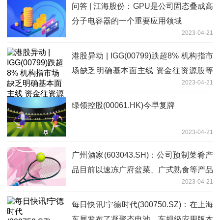
问答 | 江海股份：GPU是公司固态叠成高
分子电容器的一个重要应用领域
2023-04-21
港股异动 | IGG(00799)跌超8% 机构指市
场缺乏明确基本面主线 资金往资源股等
2023-04-21
方向炒作
绿领控股(00061.HK)今早复牌
2023-04-21
广州酒家(603043.SH)：公司预制菜肴产
品目前以速冻广府盆菜、广式熟食等产品
2023-04-21
为主_天天快资讯
每日快讯!宁德时代(300750.SZ)：在上海
车展发布了凝聚态电池，车规级应用版本