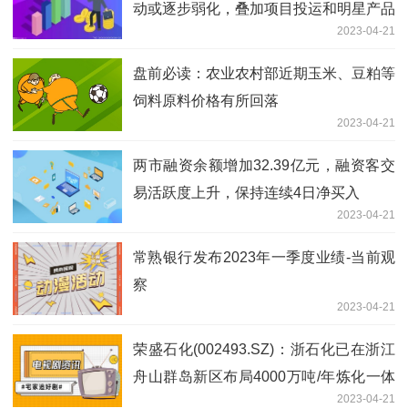
动或逐步弱化，叠加项目投运和明星产品
2023-04-21
起量，构筑未来增长的三大动力，今年或
是公司盈利弹性最大的一年——4月21日
盘前必读：农业农村部近期玉米、豆粕等
研报挖矿
饲料原料价格有所回落
2023-04-21
两市融资余额增加32.39亿元，融资客交
易活跃度上升，保持连续4日净买入
2023-04-21
常熟银行发布2023年一季度业绩-当前观
察
2023-04-21
荣盛石化(002493.SZ)：浙石化已在浙江
舟山群岛新区布局4000万吨/年炼化一体
2023-04-21
化项目 观焦点