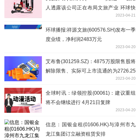
人透露该公司正在布局文旅产业 环球快
2023-04-21
讯
环球播报:祥源文旅(600576.SH)发布一季
度业绩，净利润2483万元
2023-04-20
艾布鲁(301259.SZ)：4875万股限售股将
解除限售、实际可上市流通的为2726.25
2023-04-20
万股_今日精选
全球时讯：绿领控股(00061)：建议重组
将不会继续进行 4月21日复牌
2023-04-20
信息：国银金租(01606.HK)与漳州市九
龙江集团订立融资租赁安排