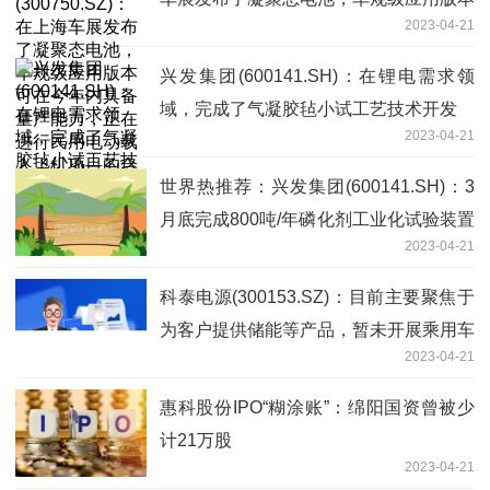
2023-04-21
可在今年内具备量产能力，正在进行民用
电动载人飞机项目的合作开发
兴发集团(600141.SH)：在锂电需求领
域，完成了气凝胶毡小试工艺技术开发
2023-04-21
世界热推荐：兴发集团(600141.SH)：3
月底完成800吨/年磷化剂工业化试验装置
2023-04-21
项目建设，目前产品订单充足
科泰电源(300153.SZ)：目前主要聚焦于
为客户提供储能等产品，暂未开展乘用车
2023-04-21
相关业务 热闻
惠科股份IPO“糊涂账”：绵阳国资曾被少
计21万股
2023-04-21