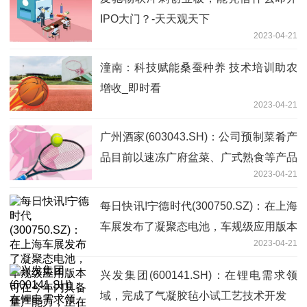
IPO大门？-天天观天下
2023-04-21
潼南：科技赋能桑蚕种养 技术培训助农
增收_即时看
2023-04-21
广州酒家(603043.SH)：公司预制菜肴产
品目前以速冻广府盆菜、广式熟食等产品
2023-04-21
为主_天天快资讯
每日快讯!宁德时代(300750.SZ)：在上海
车展发布了凝聚态电池，车规级应用版本
2023-04-21
可在今年内具备量产能力，正在进行民用
电动载人飞机项目的合作开发
兴发集团(600141.SH)：在锂电需求领
域，完成了气凝胶毡小试工艺技术开发