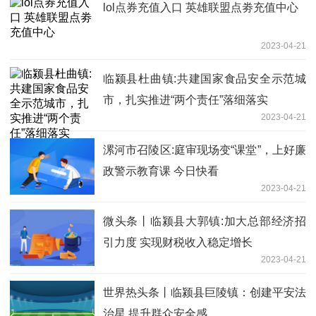
lol点券充值入口 英雄联盟点劵充值中心
2023-04-21
临颍县杜曲镇:共建国家食品安全示范城
市，扎实推进“两个责任”落细落实
2023-04-21
漯河市召陵区:庭审现场变“课堂”，上好廉
政警示教育课 今日快看
2023-04-21
微头条丨临颍县大郭镇:加大总部经济招
引力度 实现财税收入稳定增长
2023-04-21
世界热头条丨临颍县巨陵镇：创建平安法
治星 提升群众安全感