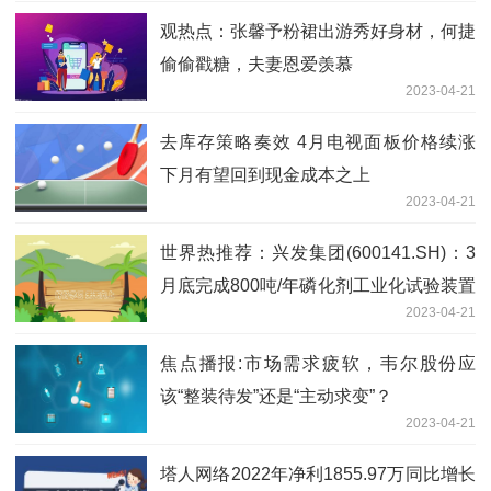
观热点：张馨予粉裙出游秀好身材，何捷
偷偷戳糖，夫妻恩爱羡慕
2023-04-21
去库存策略奏效 4月电视面板价格续涨
下月有望回到现金成本之上
2023-04-21
世界热推荐：兴发集团(600141.SH)：3
月底完成800吨/年磷化剂工业化试验装置
2023-04-21
项目建设，目前产品订单充足
焦点播报:市场需求疲软，韦尔股份应
该“整装待发”还是“主动求变”？
2023-04-21
塔人网络2022年净利1855.97万同比增长