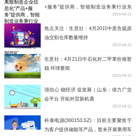
+服务”提供商，智能制造业务乘行业东
2023-04-21
风，有望持续高增，泛ERP业务有望稳
步增长——4月21日研报挖矿
焦点关注：生意社：4月20日中质含硫原
油交割仓库数量维持
2023-04-21
生意社：4月21日中石化对二甲苯价格暂
稳 环球要闻
2023-04-21
强信心 稳经济 促发展｜山东：借力广交
会平台 开拓外贸新机遇
2023-04-21
科泰电源(300153.SZ)：目前主要聚焦于
为客户提供储能等产品，暂未开展乘用车