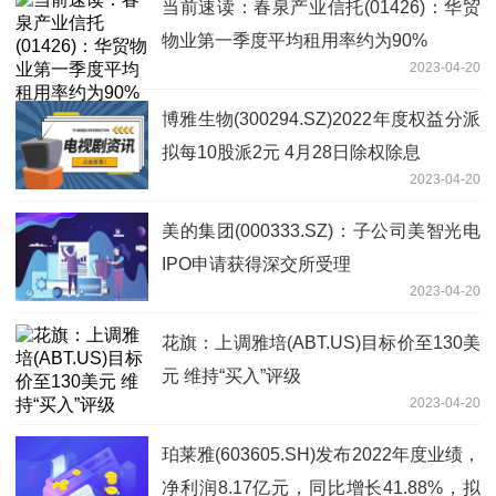
当前速读：春泉产业信托(01426)：华贸
物业第一季度平均租用率约为90%
2023-04-20
博雅生物(300294.SZ)2022年度权益分派
拟每10股派2元 4月28日除权除息
2023-04-20
美的集团(000333.SZ)：子公司美智光电
IPO申请获得深交所受理
2023-04-20
花旗：上调雅培(ABT.US)目标价至130美
元 维持“买入”评级
2023-04-20
珀莱雅(603605.SH)发布2022年度业绩，
净利润8.17亿元，同比增长41.88%，拟