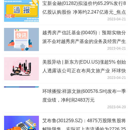
宝新金融(01282)拟溢价约65.29%发行8
亿股认购股份 净筹约2.247亿港元_焦点
2023-04-21
讯息
越秀房产信託基金(00405)：预期实物分
派不会对越秀房产基金的业务及经营产生
2023-04-21
任何重大负面影响_全球要闻
美股异动 | 新东方(EDU.US)涨超5% 创始
人透露该公司正在布局文旅产业 环球快
2023-04-21
讯
环球播报:祥源文旅(600576.SH)发布一季
度业绩，净利润2483万元
2023-04-20
艾布鲁(301259.SZ)：4875万股限售股将
解除限售、实际可上市流通的为2726.25