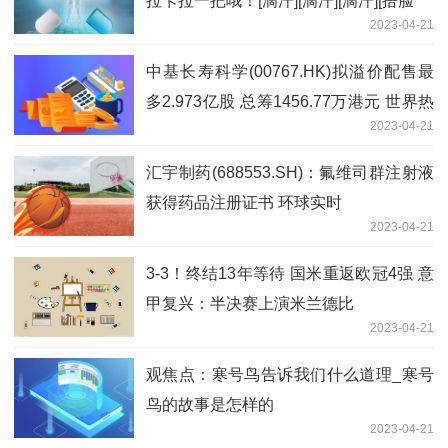
拉卡拉一把哦！[滴汗][滴汗][滴汗][捂脸
2023-04-21
中基长寿科学(00767.HK)拟溢价配售最
多2.973亿股 总筹1456.77万港元 世界热
2023-04-21
议
汇宇制药(688553.SH)：氟维司群注射液
获得药品注册证书 环球实时
2023-04-21
3-3！终结13年等待 国米重返欧冠4强 意
甲复兴：半决赛上演米兰德比
2023-04-21
观焦点：寒号鸟告诉我们什么道理_寒号
鸟的故事是怎样的
2023-04-21