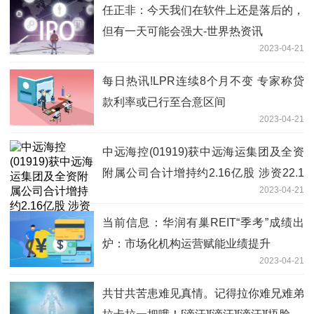
任正非：今天我们在软件上还是落后的，
但有一天可能会强大-世界热资讯
2023-04-21
每日热讯!LPR连续8个月不变 专家称贷
款利率或已行至合意区间
2023-04-21
中远海控(01919)获中远海运集团及全资
附属公司合计增持约2.16亿股 涉资22.1
2023-04-21
亿元-世界消息
当前信息：华润有巢REIT“季考”成绩出
炉：市场化机构运营赋能业绩提升
2023-04-21
共甘共苦患难见真情。记得拉你难兄难弟