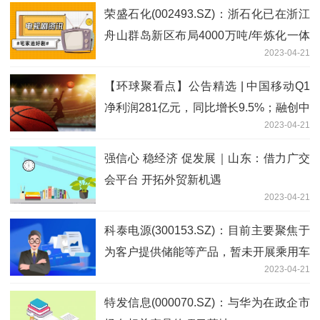
荣盛石化(002493.SZ)：浙石化已在浙江
舟山群岛新区布局4000万吨/年炼化一体
2023-04-21
化项目 观焦点
【环球聚看点】公告精选 | 中国移动Q1
净利润281亿元，同比增长9.5%；融创中
2023-04-21
国超过75%债务持有人加入重组支持
强信心 稳经济 促发展｜山东：借力广交
会平台 开拓外贸新机遇
2023-04-21
科泰电源(300153.SZ)：目前主要聚焦于
为客户提供储能等产品，暂未开展乘用车
2023-04-21
相关业务 热闻
特发信息(000070.SZ)：与华为在政企市