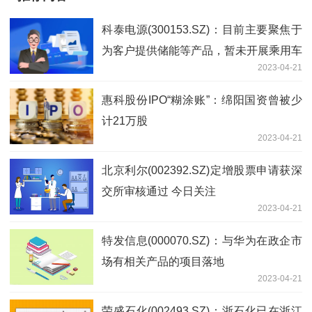
科泰电源(300153.SZ)：目前主要聚焦于
为客户提供储能等产品，暂未开展乘用车
2023-04-21
相关业务 热闻
惠科股份IPO“糊涂账”：绵阳国资曾被少
计21万股
2023-04-21
北京利尔(002392.SZ)定增股票申请获深
交所审核通过 今日关注
2023-04-21
特发信息(000070.SZ)：与华为在政企市
场有相关产品的项目落地
2023-04-21
荣盛石化(002493.SZ)：浙石化已在浙江